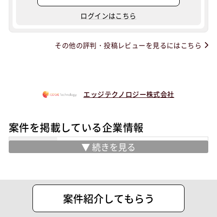
ログインはこちら
その他の評判・投稿レビューを見るにはこちら
エッジテクノロジー株式会社
案件を掲載している企業情報
業務内容
・AI実装の⽀援、ビッグデータ解析コン
サルティング
住所
千代田区神田美倉町7番１ Daiwa神田美
案件紹介してもらう
倉町ビル 4F