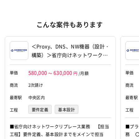
設立
2014年5月12日
代表者
住本 幸士
こんな案件もあります
資本金
95,354,000円
＜Proxy、DNS、NW機器（設計・
構築）＞省庁向けネットワークリ
プレース支援（11590）
580,000
630,000
単価
単価
～
円
/月額
商流
2次請け
商流
最寄駅
中央区内
最寄駅
要件定義
基本設計
工程
工程
■省庁向けネットワークリプレース業務 【担当
■プラ
工程】要件定義、基本設計までをメインで担当
務 