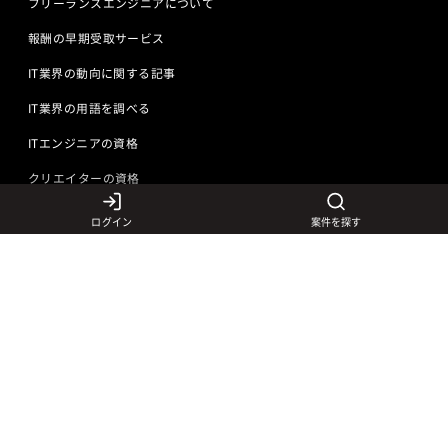
フリーランスエンジニアについて
報酬の早期受取サービス
IT業界の動向に関する記事
IT業界の用語を調べる
ITエンジニアの資格
クリエイターの資格
ログイン
案件を探す
言語から探す
Javaの求人
ITエンジニアの仕事
PHPの求人
LAMPエンジニア
クリエイターの仕事
Rubyの求人
Javaエンジニア
Webディレクター
特徴から探す
Objective-Cの求人
サーバーエンジニア
Webデザイナー
未経験も活躍中
jQueryの求人
ネットワークエンジニア
フロントエンドエンジニア
初心者レベル歓迎
©
Adecco
2026