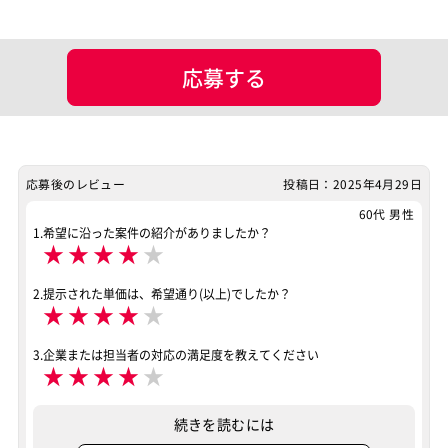
未設定
マッチング設定
応募する
業界・業種
その他
特徴
リモートOK
その他
応募後のレビュー
投稿日：2025年4月29日
リモートOK
60代 男性
案件ID：664416
1.希望に沿った案件の紹介がありましたか？
★
★
★
★
★
2.提示された単価は、希望通り(以上)でしたか？
★
★
★
★
★
3.企業または担当者の対応の満足度を教えてください
★
★
★
★
★
続きを読むには