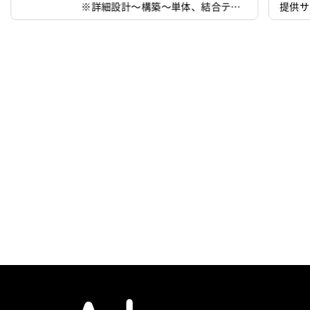
※詳細設計～構築～単体、結合テス
提供サ
ト等は他チームで対応 ○省庁向けのインフラ基
盤のリプレース構築メンバを募集しております。
＜利用製品＞ ・Palo Alto + Panorama
・Cisco(L3SW/L2SW/RT) ・A10 Thunder
・Info...