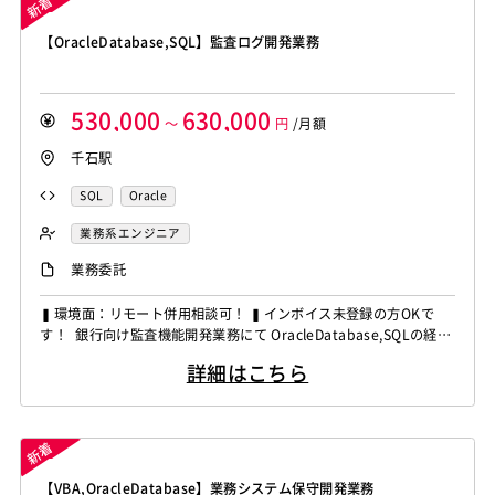
【OracleDatabase,SQL】監査ログ開発業務
530,000
630,000
～
円
/月額
千石駅
SQL
Oracle
業務系エンジニア
業務委託
▍環境面：リモート併用相談可！ ▍インボイス未登録の方OKで
す！ 銀行向け監査機能開発業務にて OracleDatabase,SQLの経験
者を募集しています！ ◆想定作業◆ ・監査ログ抽出機能の開発対
詳細はこちら
応 ・Windowsイベントログ解析対応 ・Oracle監査証跡解析およ
び開発 ・PowerShellやSQLでの実装対応 ～～～～～～～～～～
～～～～～...
【VBA,OracleDatabase】業務システム保守開発業務