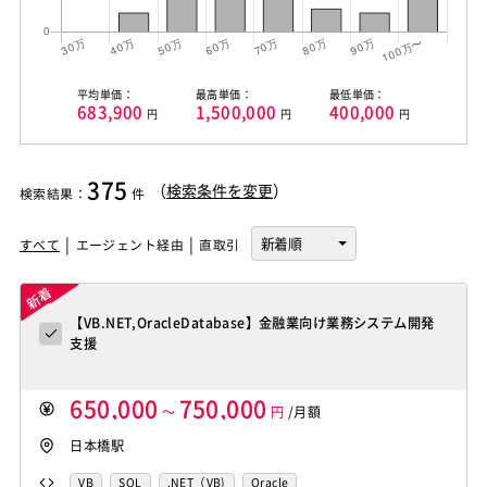
平均単価：
最高単価：
最低単価：
683,900
1,500,000
400,000
円
円
円
375
（
検索条件を変更
）
検索結果
：
件
すべて
エージェント経由
直取引
【VB.NET,OracleDatabase】金融業向け業務システム開発
支援
650,000
750,000
～
円
/月額
日本橋駅
VB
SQL
.NET（VB)
Oracle