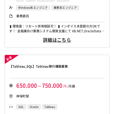
Windows系エンジニア
業務系エンジニア
業務委託
▍環境面：リモート併用相談可！ ▍インボイス未登録の方OKで
す！ 金融業向け業務システム開発支援にて VB.NET,OracleDatab
aseの経験者を募集しています！ ◆想定作業◆ ・VB.NETによる業
詳細はこちら
務システム開発 ・基本設計から総合試験まで対応 ・Oracleを用
いたSQL開発 ・ClickOnce環境でのアプリ運用対応 ・設計書・テ
スト成果物の...
【Tableau,SQL】Tableau移行構築業務
650,000
750,000
～
円
/月額
神保町駅
SQL
Oracle
Tableau