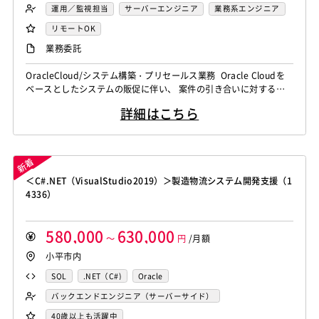
運用／監視担当
サーバーエンジニア
業務系エンジニア
リモートOK
業務委託
OracleCloud/システム構築・プリセールス業務 Oracle Cloudを
ベースとしたシステムの販促に伴い、 案件の引き合いに対する見
積もりや提案を行うプリセールスから、 受注後のシステム構築ま
詳細はこちら
でをご担当いただきます。 構築フェーズにおいては、プロジェク
トリーダーとして 実装メンバーへの指示出しや各種推進業務を中
心に担っていただきます。 【仕事内容】 下記の業務を担ってい...
＜C#.NET（VisualStudio2019）＞製造物流システム開発支援（1
4336）
580,000
630,000
～
円
/月額
小平市内
SQL
.NET（C#)
Oracle
バックエンドエンジニア（サーバーサイド）
40歳以上も活躍中