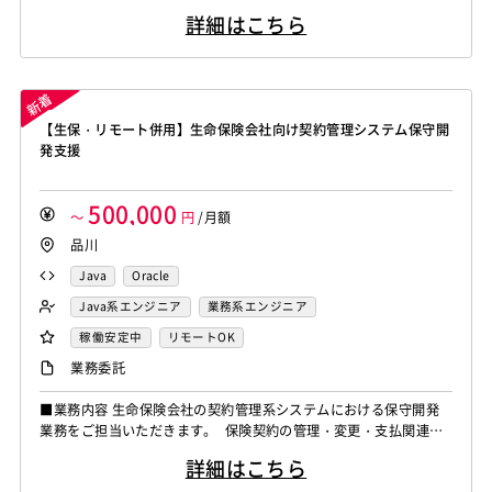
域を中心に、ユーザー部門からの要望整理、要件定義、設計、開発
詳細はこちら
チームとの調整、テスト支援まで一貫して対応いただくポジション
です。 ■作業内容 ・生命保険基幹システムの保守開発 ・ユーザー
部門からの要件ヒアリング ・業務要件整理、仕様調整 ・要件定義
書、設計書等...
【生保・リモート併用】生命保険会社向け契約管理システム保守開
発支援
500,000
～
円
/月額
品川
Java
Oracle
Java系エンジニア
業務系エンジニア
稼働安定中
リモートOK
業務委託
■業務内容 生命保険会社の契約管理系システムにおける保守開発
業務をご担当いただきます。 保険契約の管理・変更・支払関連領
域を中心に、ユーザー部門からの要望整理、要件定義、設計、開発
詳細はこちら
チームとの調整、テスト支援まで一貫して対応いただくポジション