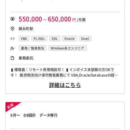
550,000
650,000
～
円
/月額
錦糸町駅
VBA
PL/SQL
SQL
Oracle
Excel
運用／監視担当
Windows系エンジニア
業務系エンジニア
業務委託
▍環境面：リモート併用相談可！ ▍インボイス未登録の方OKで
す！ 販売物流向け保守開発業務にて VBA,OracleDatabaseの経験
者を募集しています！ ◆想定作業◆ ・販売物流システムの保守開
詳細はこちら
発対応 ・既存VBAマクロの改修対応 ・PLSQLによるデータ抽出分
析 ・業務効率化ツールの開発支援 ～～～～～～～～～～～～～
～～～～～～～ 他お任せ...
9月～ DB設計 データ移行