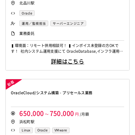
北品川駅
Oracle
運用／監視担当
サーバーエンジニア
業務委託
▍環境面：リモート併用相談可！ ▍インボイス未登録の方OKで
す！ 社内システム運用支援にて OracleDatabase,インフラ運用の
経験者を募集しています！ ◆想定作業◆ ・業務アプリやパッケー
詳細はこちら
ジシステムの運用保守対応 ・アカウント登録および管理対応 ・障
害対応や問い合わせ対応 ・既存作業の巻き取り対応 ・運用改善や
資料作成対応 ～～～～～～～～～～～～～～...
OracleCloud/システム構築・プリセールス業務
650,000
750,000
～
円
/月額
浜松町駅
Linux
Oracle
VMware