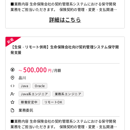
■業務内容 生命保険会社の契約管理系システムにおける保守開発
業務をご担当いただきます。 保険契約の管理・変更・支払関連領
域を中心に、ユーザー部門からの要望整理、要件定義、設計、開発
詳細はこちら
チームとの調整、テスト支援まで一貫して対応いただくポジション
です。 ■作業内容 ・生命保険基幹システムの保守開発 ・ユーザー
部門からの要件ヒアリング ・業務要件整理、仕様調整 ・要件定義
書、設計書等...
【生保・リモート併用】生命保険会社向け契約管理システム保守開
発支援
500,000
～
円
/月額
品川
Java
Oracle
Java系エンジニア
業務系エンジニア
稼働安定中
リモートOK
業務委託
■業務内容 生命保険会社の契約管理系システムにおける保守開発
業務をご担当いただきます。 保険契約の管理・変更・支払関連領