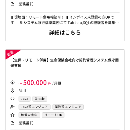
業務委託
▍環境面：リモート併用相談可！ ▍インボイス未登録の方OKで
す！ BIシステム移行構築業務にて Tableau,SQLの経験者を募集し
ています！ ◆想定作業◆ ・可視化ツール移行対応 ・Tableauレ
詳細はこちら
ポート構築 ・Oracleデータ抽出対応 ・SQLによるデータ加工・
検証 ～～～～～～～～～～～～～～～～～～～～ 他お任せしたい
PJは複数ありますの...
【生保・リモート併用】生命保険会社向け契約管理システム保守開
発支援
500,000
～
円
/月額
品川
Java
Oracle
Java系エンジニア
業務系エンジニア
稼働安定中
リモートOK
業務委託