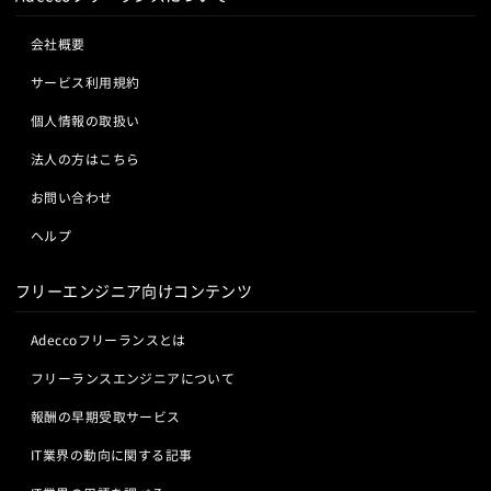
非常に安価となっていて、今後的に中小企業での導入も進むものと見
られています。

会社概要
Oracle Database Express Edition(XE)は、商用エディションに比べ
いくつかの制限がありますが、無料で使うことができます。
サービス利用規約
個人情報の取扱い
法人の方はこちら
お問い合わせ
ヘルプ
フリーエンジニア向けコンテンツ
Adeccoフリーランスとは
フリーランスエンジニアについて
報酬の早期受取サービス
IT業界の動向に関する記事