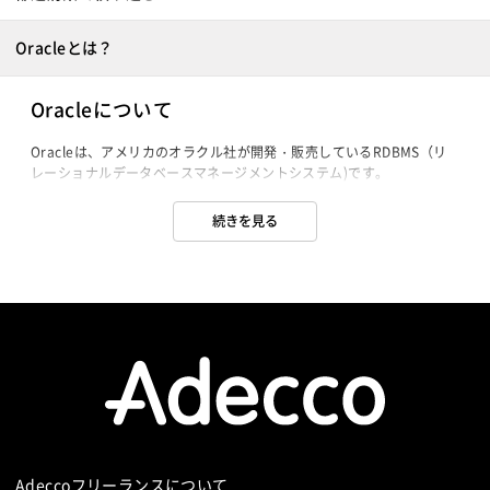
Oracleとは？
Oracleについて
Oracleは、アメリカのオラクル社が開発・販売しているRDBMS（リ
レーショナルデータベースマネージメントシステム)です。

世界初の商用RDBMSで、メインフレームからパーソナルコンピュータ
まで幅広いプラットフォームをサポートしています。

続きを見る
行レベルロックにより待ち時間の発生確率を低減し、処理待ちも発生
せず、ダウンタイムの削減やデータ資産消失を防ぐなど堅牢性に優
れ、データベースエンジン・コアAPI周りは全てC言語、各ツール類は
殆どC言語かJavaで記述されることで、広いプラットフォームで移植
性を持つ、などの特徴があります。

世界で一番多く使われているデータベースシステムであり、シェアは
半数近くを占めています。

ただ、高機能ながら、システムや操作方法を理解するのが難しく、ユ
ーザビリティに欠けるとも言われます。

また高価であることから、中小企業での導入はあまり進んでいません
が、日本法人の日本オラクルは中小企業に対するアピールも強化して
います。

Adeccoフリーランスについて
中小企業向けのStandard Edition Oneは、1ユーザあたり18,600円と