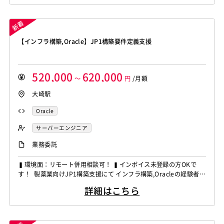
です。 ■作業内容 ・生命保険基幹システムの保守開発 ・ユーザー
部門からの要件ヒアリング ・業務要件整理、仕様調整 ・要件定義
書、設計書等...
【インフラ構築,Oracle】JP1構築要件定義支援
520,000
620,000
～
円
/月額
大崎駅
Oracle
サーバーエンジニア
業務委託
▍環境面：リモート併用相談可！ ▍インボイス未登録の方OKで
す！ 製薬業向けJP1構築支援にて インフラ構築,Oracleの経験者を
募集しています！ ◆想定作業◆ ・JP1導入に向けた要件整理対応
詳細はこちら
・JP1の設計および設定構築対応 ・外部サーバ連携の検討対応 ・
SFTPファイル転送の検証対応 ・SAP連携ジョブ登録対応 ～～～
～～～～～～～～～～...