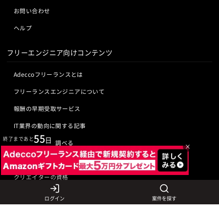
お問い合わせ
ヘルプ
フリーエンジニア向けコンテンツ
Adeccoフリーランスとは
フリーランスエンジニアについて
報酬の早期受取サービス
IT業界の動向に関する記事
55
終了まであと
日
IT業界の用語を調べる
×
ITエンジニアの資格
クリエイターの資格
ログイン
案件を探す
言語から探す