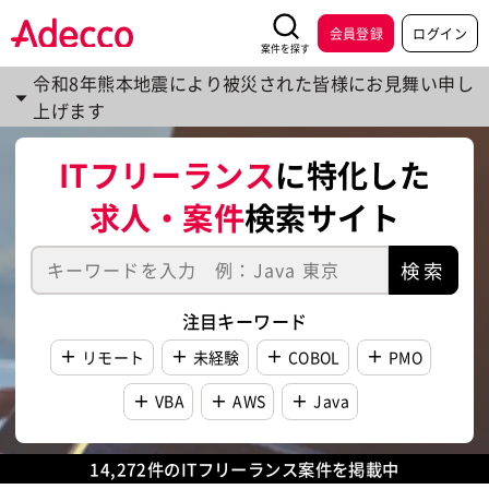
会員登録
ログイン
案件を探す
令和8年熊本地震により被災された皆様にお見舞い申し
上げます
ITフリーランス
に特化した
求人・案件
検索サイト
検索
注目キーワード
リモート
未経験
COBOL
PMO
VBA
AWS
Java
14,272
件のITフリーランス案件を掲載中