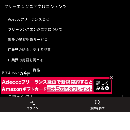
フリーエンジニア向けコンテンツ
Adeccoフリーランスとは
フリーランスエンジニアについて
報酬の早期受取サービス
IT業界の動向に関する記事
IT業界の用語を調べる
ITエンジニアの資格
54
終了まであと
日
×
クリエイターの資格
言語から探す
Javaの求人
ITエンジニアの仕事
ログイン
案件を探す
PHPの求人
LAMPエンジニア
クリエイターの仕事
Rubyの求人
Javaエンジニア
Webディレクター