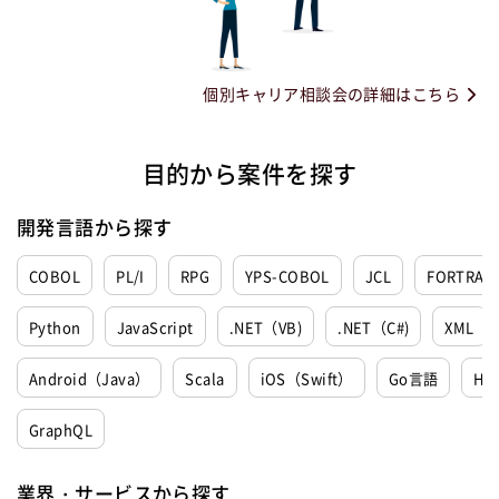
個別キャリア相談会の詳細はこちら
目的から案件を探す
開発言語から探す
COBOL
PL/I
RPG
YPS-COBOL
JCL
FORTRAN
Python
JavaScript
.NET（VB)
.NET（C#)
XML
Android（Java）
Scala
iOS（Swift）
Go言語
Ha
GraphQL
業界・サービスから探す