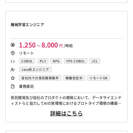
大規模言語モデルを用いたAIの開発を行います。主に、チャットボ
Swing
Smarty
Symfony
Ruby on Rails
Seasar2
SAP系（ABAP・BASIS）エンジニア
AIエンジニア
ットやコンテンツ生成、テキスト解析のプロジェクト...
Memcached
3ds Max
SAP（全般）
BASIS
EC-CUBE
OpenGL
MVC
AJAX
FLEX
統計解析エンジニア
機械学習エンジニア
Django
Catalyst
アライドテレシス
Brocade
Dreamweaver
Photoshop
Fireworks
Illustrator
CAEエンジニア
データエンジニア
ファイヤーウォール
ロードバランサー
VDI
機械学習エンジニア
WordPress
MAYA
IBM系汎用機
NEC系汎用機
サイバーセキュリティエンジニア
ThinClient
Citrix XenApp
Citrix XenDesktop
UNISYS
富士通系汎用機
AS/400
日立系汎用機
センシング領域エンジニア
HMI技術エンジニア
Microsoft365
OracleEBS
Scala
iOS（Swift）
AIX
HP-UX
Solaris
Linux
RedHat
CentOS
データサイエンティスト
セキュリティエンジニア
1,250
8,000
Go言語
～
Hack
AngularJS
円
/時給
FuelPHP
Laravel
OS/2
Windows Server
MacOS
Exchange Server
アーキテクト
リモート
Elixir
BASIC
TypeScript
CoffeeScript
R言語
Active Directory
SharePoint Server
IIS
Websphere
Haskell
Amazon Aurora
MariaDB
DynamoDB
COBOL
PL/I
RPG
YPS-COBOL
JCL
Tomcat
Apache
Weblogic
Android
Redis
Play Framework
Java EE
Spark Framework
FORTRAN
C
VBA
Delphi
PL/SQL
C++
Java系エンジニア
フィーチャーフォン
DB2
Oracle
Access
Apache Wicket
JavaServer Faces
JUnit
Phalcon
Pro*C
VB
VC++
SQL
Shell C B K
バックエンドエンジニア（サーバーサイド）
自社内での受託開発案件
稼働安定中
リモートOK
PostgreSQL
MySQL
SQLserver
HTML5
CSS3
Yii
Slim Framework
Sinatra
Padrino
RSpec
iOS（Objective-C）
Python
JavaScript
.NET（VB)
フロントエンドエンジニア
AIエンジニア
業務委託
Word
Excel
PowerPoint
Cisco
SAI
Bottle
Tornado
Flask
Vue.js
React.js
.NET（C#)
Flash
XML
Perl
ASP
機械学習エンジニア
データエンジニア
WindowsOS
Cocos2d/Cocos2d-x
Unity
AWS
受託開発及び自社のプロダクトの開発において、データサイエンテ
Knockout.js
Bootstrap
LESS
SASS
Cordova
Actionscript
PHP
Java
JSP
Ruby
データサイエンティスト
ィストらと協力してAIの実環境におけるプロトタイプ環境の構築
アジャイル開発
オブジェクト指向
MongoDB
Monaca
Telerik Platform
TensorFlow
Caffe
アセンブラ
ABAP
ストアドプロシージャ
Hadoop
や、プロダクション環境の構築、実モデルの運用に必要な開発を行
Node.js
Backbone.js
Android（Java）
SQLite
詳細はこちら
う。 【シニア】 受託開発及び自社のプロダクトの開発において、
Chainer
Elasticsearch
Apache Solr
Microsoft Azure
Struts
Spring
Seasar
CakePHP
iOS
Zend Framework
CodeIgniter
jQuery
nginx
データサイエンティストらと協力してAIの実環境におけるプロトタ
Amazon Redshift
Treasure Data
BigQuery
Swing
Smarty
Symfony
Ruby on Rails
Seasar2
イプ環境の構築や、プロダクション環境の構築、実モデルの運用に
Memcached
3ds Max
SAP（全般）
BASIS
Apache Spark
Debian
SUSE Linux
Unreal Engine
EC-CUBE
OpenGL
MVC
AJAX
FLEX
必要な開発を行う。 生...