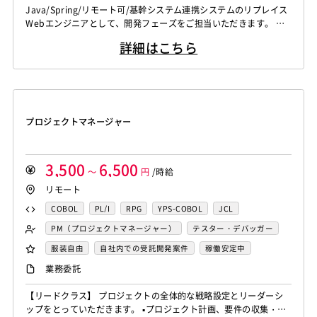
Java/Spring/リモート可/基幹システム連携システムのリプレイス
Webエンジニアとして、開発フェーズをご担当いただきます。 既
存システムのXMLを解読しながら仕様を把握し、新システムをJav
詳細はこちら
a(Spring)にて、 リプレイス(要件定義～)作業を行っていただきま
す。 [関連ワード]フリーランス、案件、エンジニア、プログラマ
ー、業務委託
プロジェクトマネージャー
3,500
6,500
～
円
/時給
リモート
COBOL
PL/I
RPG
YPS-COBOL
JCL
FORTRAN
C
VBA
Delphi
PL/SQL
C++
PM（プロジェクトマネージャー）
テスター・デバッガー
Pro*C
VB
VC++
SQL
Shell C B K
ネットワークエンジニア
DBA（データベース管理者）
服装自由
自社内での受託開発案件
稼働安定中
iOS（Objective-C）
Python
JavaScript
.NET（VB)
運用／監視担当
システムコンサル
リモートOK
業務委託
.NET（C#)
Flash
XML
Perl
ASP
セキュリティコンサル
システム管理者
【リードクラス】 プロジェクトの全体的な戦略設定とリーダーシ
Actionscript
PHP
Java
JSP
Ruby
LAMP系エンジニア
Windows系エンジニア
ップをとっていただきます。 ▪️プロジェクト計画、要件の収集・分