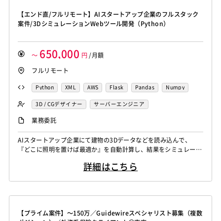
Django
Catalyst
アライドテレシス
Brocade
Lumberyard
Sketch
Adobe XD
Cinema 4D
Dreamweaver
Photoshop
Fireworks
Illustrator
【エンド直/フルリモート】AIスタートアップ企業のフルスタック
ファイヤーウォール
ロードバランサー
VDI
Final Cut Pro
Vegas Pro
After Effects
WordPress
MAYA
IBM系汎用機
NEC系汎用機
案件/3DシミュレーションWebツール開発（Python）
ThinClient
Citrix XenApp
Citrix XenDesktop
Adobe Premiere
Avid
Git
Subversion
Mercurial
UNISYS
富士通系汎用機
AS/400
日立系汎用機
Microsoft365
OracleEBS
Scala
iOS（Swift）
VSS
Jenkins
CircleCI
TravisCI
wercker
AIX
HP-UX
Solaris
Linux
RedHat
CentOS
650,000
Go言語
Hack
AngularJS
FuelPHP
Laravel
～
円
/月額
Google Analytics
Adobe Analytics
OS/2
Windows Server
MacOS
Exchange Server
Elixir
BASIC
TypeScript
CoffeeScript
R言語
フルリモート
Google Cloud Platform
Heroku
Bluemix
ルーター
Active Directory
SharePoint Server
IIS
Websphere
Haskell
Amazon Aurora
MariaDB
DynamoDB
L2スイッチ
Docker
Chef
Lotus Notes
Tomcat
Apache
Weblogic
Android
Python
XML
AWS
Flask
Pandas
Numpy
Redis
Play Framework
Java EE
Spark Framework
Lotus Domino
Cybozu
Vim
Emacs
Atom
フィーチャーフォン
DB2
Oracle
Access
3D / CGデザイナー
サーバーエンジニア
Apache Wicket
JavaServer Faces
JUnit
Phalcon
Sublime Text
Brackets
Redmine
JIRA
Backlog
PostgreSQL
MySQL
SQLserver
HTML5
CSS3
Yii
Slim Framework
Sinatra
Padrino
RSpec
業務委託
Pivotal Tracker
GitLab
GitHub Enterprise
Word
Excel
PowerPoint
Cisco
SAI
Bottle
Tornado
Flask
Vue.js
React.js
Salesforce（全般）
Dynamics CRM
BW
SAP SD
WindowsOS
Cocos2d/Cocos2d-x
Unity
AWS
AIスタートアップ企業にて建物の3Dデータなどを読み込んで、
Knockout.js
Bootstrap
LESS
SASS
Cordova
『どこに照明を置けば最適か』を自動計算し、結果をシミュレーシ
SAP MM
SAP PP
SAP HR
SAP FI
SAP CO
アジャイル開発
オブジェクト指向
MongoDB
Monaca
Telerik Platform
TensorFlow
Caffe
ョン・可視化するWebツールを作成いただきます。
Salesforce APEX
Kotlin
MATLAB
Anaconda
Node.js
Backbone.js
Android（Java）
SQLite
詳細はこちら
Chainer
Elasticsearch
Apache Solr
Simulink
Tableau
Oracle BI
Qlik Sense
iOS
Zend Framework
CodeIgniter
jQuery
nginx
Amazon Redshift
Treasure Data
BigQuery
MotionBoard
Yellowfin
Actionista!
UiPath
Memcached
3ds Max
SAP（全般）
BASIS
Apache Spark
Debian
SUSE Linux
Unreal Engine
Blue Prism
Winautomation
Automation Anywhere
Django
Catalyst
アライドテレシス
Brocade
Lumberyard
Sketch
Adobe XD
Cinema 4D
【プライム案件】～150万／Guidewireスペシャリスト募集（複数
WinActor
RoboTANGO
BizRobo!
Rust
Dart
ファイヤーウォール
ロードバランサー
VDI
Final Cut Pro
Vegas Pro
After Effects