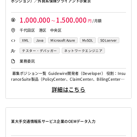
ポジション）／外資系保険クライアント＠東京
GraphQL
PyTorch
Pandas
scikit-learn
Kintone
ThinClient
Citrix XenApp
Citrix XenDesktop
Adobe Premiere
Avid
Git
Subversion
Mercurial
VS Code
JetBrains
Clickup
Flutter
Hyper-V
Microsoft365
OracleEBS
Scala
iOS（Swift）
VSS
Jenkins
CircleCI
TravisCI
wercker
1,000,000
1,500,000
SpringBoot
React Native
SciPy
Numpy
Go言語
Hack
AngularJS
FuelPHP
Laravel
～
円
/月額
Google Analytics
Adobe Analytics
Matplotlib
Keras
Figma
Canva
スクラム開発
Elixir
BASIC
TypeScript
CoffeeScript
R言語
千代田区 港区 中央区
Google Cloud Platform
Heroku
Bluemix
ルーター
VMware
Sales Cloud
Service Cloud
Haskell
Amazon Aurora
MariaDB
DynamoDB
L2スイッチ
Docker
Chef
Lotus Notes
XML
Java
Microsoft Azure
MySQL
SQLserver
Experience Cloud
Marketing Cloud
Redis
Play Framework
Java EE
Spark Framework
Lotus Domino
Cybozu
Vim
Emacs
Atom
AWS
テスター・デバッガー
ネットワークエンジニア
Account Engagement
Salesforce Lightning
Apache Wicket
JavaServer Faces
JUnit
Phalcon
Sublime Text
Brackets
Redmine
JIRA
Backlog
システムコンサル
汎用機系エンジニア
Oracle ERP Cloud
Oracle NetSuite
Dynamics
Yii
Slim Framework
Sinatra
Padrino
RSpec
業務委託
Pivotal Tracker
GitLab
GitHub Enterprise
Java系エンジニア
サーバーエンジニア
生保系PM
PowerBI
Looker Studio
Power Automate
Bottle
Tornado
Flask
Vue.js
React.js
Salesforce（全般）
Dynamics CRM
BW
SAP SD
募集ポジション一覧 Guidewire開発者（Developer） 役割：Insu
PMO
データエンジニア
Confluence
Knockout.js
Bootstrap
LESS
SASS
Cordova
ranceSuite製品（PolicyCenter、ClaimCenter、BillingCenterな
SAP MM
SAP PP
SAP HR
SAP FI
SAP CO
Monaca
Telerik Platform
TensorFlow
Caffe
ど）のカスタマイズ・拡張を担当。 主な業務内容： Gosu／Java
Salesforce APEX
Kotlin
MATLAB
Anaconda
詳細はこちら
／XMLによる画面・ロジック開発 外部システムとのAPI連携（Web
Chainer
Elasticsearch
Apache Solr
Simulink
Tableau
Oracle BI
Qlik Sense
Services） OOTB機能の拡張および最適化 使...
Amazon Redshift
Treasure Data
BigQuery
MotionBoard
Yellowfin
Actionista!
UiPath
Apache Spark
Debian
SUSE Linux
Unreal Engine
Blue Prism
Winautomation
Automation Anywhere
Lumberyard
Sketch
Adobe XD
Cinema 4D
WinActor
RoboTANGO
BizRobo!
Rust
Dart
某大手交通情報系サービス企業のOEMデータ入力
Final Cut Pro
Vegas Pro
After Effects
GraphQL
PyTorch
Pandas
scikit-learn
Kintone
Adobe Premiere
Avid
Git
Subversion
Mercurial
VS Code
JetBrains
Clickup
Flutter
Hyper-V