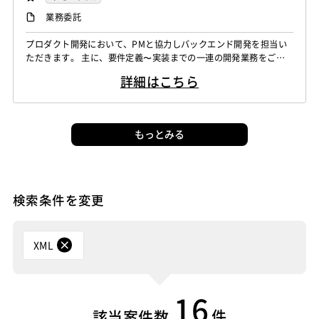
バックエンドエンジニア（サーバーサイド）
業務委託
フロントエンドエンジニア
プロダクト開発において、PMと協力しバックエンド開発を担当い
ただきます。 主に、要件定義〜実装までの一連の開発業務をご担
当いただきます。 【お任せしたい仕事内容の例】 ・要求定義（P
詳細はこちら
Mと協力しながら進めます） ・基本設計、詳細設計 ・開発/実装 ・
テスト ・運用/保守
もっとみる
検索条件を変更
XML
16
件
該当案件数