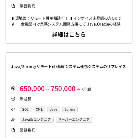
業務委託
▍環境面：リモート併用相談可！ ▍インボイス未登録の方OKで
す！ 金融業向け業務システム開発支援にて Java,Oracleの経験者
を募集しています！ ◆想定作業◆ ・Web口座振替システムの新規
詳細はこちら
開発対応 ・Javaによる業務システム開発 ・XMLを利用したシステ
ム実装 ・COBOL・SVFを用いた既存機能対応 ・設計・開発・テス
ト対応 ～～～～～～～～～～～～...
Java/Spring/リモート可/基幹システム連携システムのリプレイス
650,000
750,000
～
円
/月額
渋谷駅
SQL
XML
Java
Spring
Java系エンジニア
サーバーエンジニア
バックエンドエンジニア（サーバーサイド）
業務委託