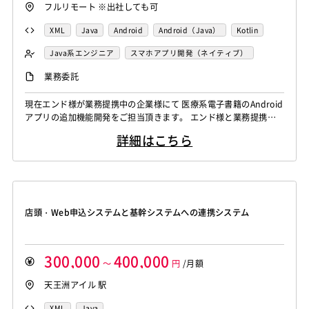
フルリモート ※出社しても可
VMware
Sales Cloud
Service Cloud
XML
Java
Android
Android（Java）
Kotlin
Experience Cloud
Marketing Cloud
Java系エンジニア
スマホアプリ開発（ネイティブ）
Account Engagement
Salesforce Lightning
業務系エンジニア
Oracle ERP Cloud
Oracle NetSuite
Dynamics
業務委託
PowerBI
Looker Studio
Power Automate
現在エンド様が業務提携中の企業様にて 医療系電子書籍のAndroid
Confluence
アプリの追加機能開発をご担当頂きます。 エンド様と業務提携先
の方と5、6名のチーム構成です。 業務提携先のチームリーダーが
詳細はこちら
要件定義をしたものを、 要件調整しながら実装まで落とし込んで
いただきます。
店頭・Web申込システムと基幹システムへの連携システム
300,000
400,000
～
円
/月額
天王洲アイル 駅
XML
Java