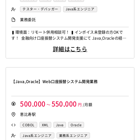
テスター・デバッガー
Java系エンジニア
業務系エンジニア
業務委託
▍環境面：リモート併用相談可！ ▍インボイス未登録の方OKで
す！ 金融向け口座振替システム開発支援にて Java,Oracleの経験
者を募集しています！ ◆想定作業◆ ・WEB口座振替システムの新
詳細はこちら
規開発対応 ・Javaを用いた業務システム開発 ・XML・Oracleを利
用した機能実装 ・COBOL・SVFを用いた関連機能対応 ・設計・開
発・テスト業務 ～～～～～...
【Java,Oracle】Web口座振替システム開発業務
500,000
550,000
～
円
/月額
恵比寿駅
COBOL
XML
Java
Oracle
Java系エンジニア
業務系エンジニア