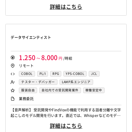
アセンブラ
ABAP
ストアドプロシージャ
Hadoop
汎用機系エンジニア
Java系エンジニア
析、タイムライン設定 ▪️リソース、予算の割り当て、テクニカルリ
詳細はこちら
ーダーシップ ▪️技術選定、アーキテクチャ設計の支援、テクニカル
Microsoft Azure
Struts
Spring
Seasar
CakePHP
制御・組み込み系エンジニア
チャレンジ対応 ▪️アップセル戦略、新規ビジネスチャンスの識別、
Swing
Smarty
Symfony
Ruby on Rails
Seasar2
スマホアプリ開発（ネイティブ）
クライアントネゴシエーション ▪️ステークホルダーとの連携を強化
EC-CUBE
OpenGL
MVC
AJAX
FLEX
し、プロ...
UNIX・C／C++エンジニア
ソーシャル系エンジニア
Dreamweaver
Photoshop
Fireworks
Illustrator
サーバーエンジニア
データサイエンティスト
WordPress
MAYA
IBM系汎用機
NEC系汎用機
バックエンドエンジニア（サーバーサイド）
UNISYS
富士通系汎用機
AS/400
日立系汎用機
フロントエンドエンジニア
業務系エンジニア
AIX
HP-UX
Solaris
Linux
RedHat
CentOS
SAPシステムコンサル
Salesforceシステムコンサル
1,250
8,000
～
円
/時給
OS/2
Windows Server
MacOS
Exchange Server
OlacleEBSシステムコンサル
銀行系PM
損保系PM
リモート
Active Directory
SharePoint Server
IIS
Websphere
生保系PM
証券系PM
PMO
COBOL
PL/I
RPG
YPS-COBOL
JCL
Tomcat
Apache
Weblogic
Android
SAP系（ABAP・BASIS）エンジニア
AIエンジニア
FORTRAN
C
VBA
Delphi
PL/SQL
C++
テスター・デバッガー
LAMP系エンジニア
フィーチャーフォン
DB2
Oracle
Access
統計解析エンジニア
機械学習エンジニア
Pro*C
VB
VC++
SQL
Shell C B K
Windows系エンジニア
汎用機系エンジニア
服装自由
自社内での受託開発案件
稼働安定中
PostgreSQL
MySQL
SQLserver
HTML5
CSS3
CAEエンジニア
データエンジニア
iOS（Objective-C）
Python
JavaScript
.NET（VB)
Java系エンジニア
制御・組み込み系エンジニア
リモートOK
業務委託
Word
Excel
PowerPoint
Cisco
SAI
サイバーセキュリティエンジニア
.NET（C#)
Flash
XML
Perl
ASP
スマホアプリ開発（ネイティブ）
WindowsOS
Cocos2d/Cocos2d-x
Unity
AWS
センシング領域エンジニア
HMI技術エンジニア
【音声解析】 受託開発やFindVoxの機能で利用する話者分離や文字
Actionscript
PHP
Java
JSP
Ruby
UNIX・C／C++エンジニア
ソーシャル系エンジニア
起こしのモデル開発を行います。直近では、Whisperなどのモデル
アジャイル開発
オブジェクト指向
MongoDB
データサイエンティスト
セキュリティエンジニア
アセンブラ
ABAP
ストアドプロシージャ
Hadoop
バックエンドエンジニア（サーバーサイド）
のチューニングなどがメインの業務になります。 ▪️言語処理/大規
Node.js
Backbone.js
Android（Java）
SQLite
アーキテクト
スクラムマスター
詳細はこちら
模言語モデル 受託開発やFindvox、Hakky Handbookで利用する
Microsoft Azure
Struts
Spring
Seasar
CakePHP
フロントエンドエンジニア
業務系エンジニア
iOS
Zend Framework
CodeIgniter
jQuery
nginx