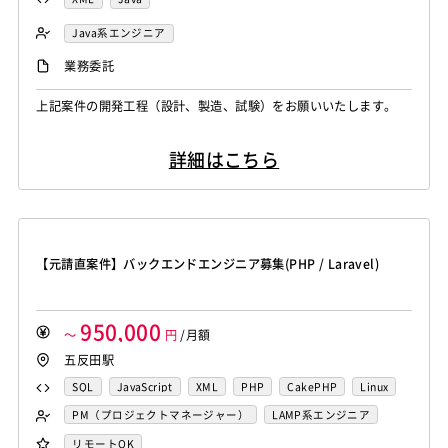
Java系エンジニア
業務委託
上記案件の開発工程（設計、製造、試験）をお願いいたします。
詳細はこちら
【元請直案件】バックエンドエンジニア募集(PHP / Laravel)
950,000
～
円
/月額
五反田駅
SQL
JavaScript
XML
PHP
CakePHP
Linux
Apache
MySQL
CSS3
AWS
Zend Framework
PM（プロジェクトマネージャー）
LAMP系エンジニア
CodeIgniter
Laravel
Docker
サーバーエンジニア
リモートOK