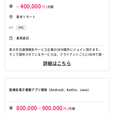
VSS
Jenkins
CircleCI
TravisCI
wercker
400,000
SpringBoot
React Native
SciPy
Numpy
～
円
/月額
Google Analytics
Adobe Analytics
Matplotlib
Keras
Figma
Canva
スクラム開発
Google Cloud Platform
Heroku
Bluemix
ルーター
基本リモート
VMware
Sales Cloud
Service Cloud
L2スイッチ
Docker
Chef
Lotus Notes
Experience Cloud
Marketing Cloud
XML
Lotus Domino
Cybozu
Vim
Emacs
Atom
Account Engagement
Salesforce Lightning
Sublime Text
Brackets
Redmine
JIRA
Backlog
Oracle ERP Cloud
Oracle NetSuite
Dynamics
業務委託
Pivotal Tracker
GitLab
GitHub Enterprise
PowerBI
Looker Studio
Power Automate
Salesforce（全般）
Dynamics CRM
BW
SAP SD
某大手交通情報系サービス企業のOEM案件にジョイン頂きます。
Confluence
そこで提供させているサービスは、クライアントごとにOEMで提供
SAP MM
SAP PP
SAP HR
SAP FI
SAP CO
しており、基幹システム等の連携などもしております。 既存のシ
Salesforce APEX
Kotlin
MATLAB
Anaconda
詳細はこちら
ステムですので、業務や機能を自主的にキャッチアップし、影響度
Simulink
Tableau
Oracle BI
Qlik Sense
を把握しながら対応いただける方を募集しております。 ・マスタ
データの更新 自社開発しているシステムからxml形式にてデータ
MotionBoard
Yellowfin
Actionista!
UiPath
を変換いただき、新規のデ...
Blue Prism
Winautomation
Automation Anywhere
WinActor
RoboTANGO
BizRobo!
Rust
Dart
医療系電子書籍アプリ開発（Android、Kotlin、Java）
GraphQL
PyTorch
Pandas
scikit-learn
Kintone
VS Code
JetBrains
Clickup
Flutter
Hyper-V
800,000
900,000
SpringBoot
React Native
SciPy
Numpy
～
円
/月額
Matplotlib
Keras
Figma
Canva
スクラム開発