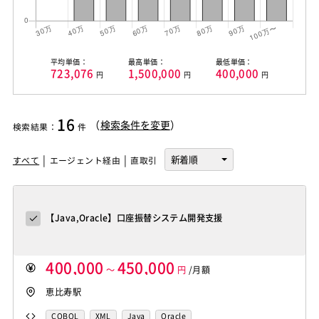
平均単価：
最高単価：
最低単価：
723,076
1,500,000
400,000
円
円
円
16
（
検索条件を変更
）
検索結果
：
件
すべて
エージェント経由
直取引
【Java,Oracle】口座振替システム開発支援
400,000
450,000
～
円
/月額
恵比寿駅
COBOL
XML
Java
Oracle