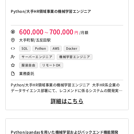
Python/大手HR領域事業の機械学習エンジニア
600,000
700,000
～
円
/月額
大手町駅/五反田駅
SQL
Python
AWS
Docker
サーバーエンジニア
機械学習エンジニア
服装自由
リモートOK
業務委託
Python/大手HR領域事業の機械学習エンジニア 大手HR系企業の
データサイエンス部署にて、レコメンドに係るシステムの開発実装
を担当いただきます。 PythonやSQLを用いて各種機械学習モデル
詳細はこちら
などをレコメンデーション施策に適用し、 AWS環境におけるバッ
チやAPIの構築・提供を要件定義以降の工程から担っていただきま
す。 【仕事内容】 下記の業務を担っていただく想定です。 ・Py...
Python/pandasを用いた機械学習およびバックエンド機能開発