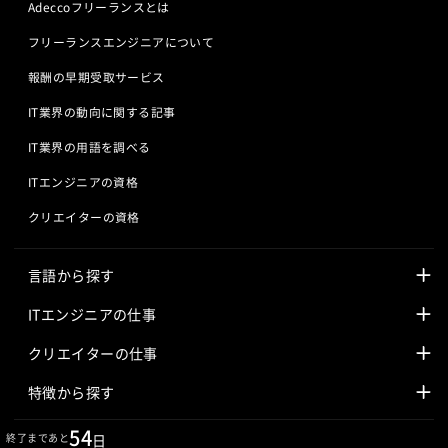
Adeccoフリーランスとは
フリーランスエンジニアについて
報酬の早期受取サービス
IT業界の動向に関する記事
IT業界の用語を調べる
ITエンジニアの資格
クリエイターの資格
言語から探す
Javaの求人
ITエンジニアの仕事
PHPの求人
LAMPエンジニア
クリエイターの仕事
Rubyの求人
Javaエンジニア
Webディレクター
特徴から探す
Objective-Cの求人
サーバーエンジニア
Webデザイナー
未経験も活躍中
54
終了まであと
日