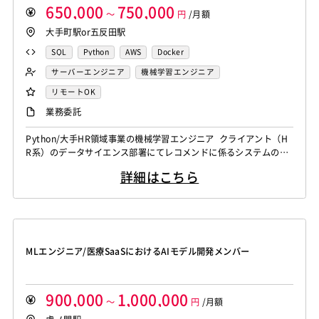
650,000
750,000
～
円
/月額
大手町駅or五反田駅
SQL
Python
AWS
Docker
サーバーエンジニア
機械学習エンジニア
リモートOK
業務委託
Python/大手HR領域事業の機械学習エンジニア クライアント（H
R系）のデータサイエンス部署にてレコメンドに係るシステムの開
発実装を担当いただきます。 【お任せしたい仕事内容の例】 Pyth
詳細はこちら
on、SQLなどを用いて、各種機械学習モデルなどをレコメンデーシ
ョン施策に適用、実装開発を行う。 └各種レコメンデーション施
策のバッチ、APIをAWS環境にて構築、提供する [関連ワード]...
MLエンジニア/医療SaaSにおけるAIモデル開発メンバー
900,000
1,000,000
～
円
/月額