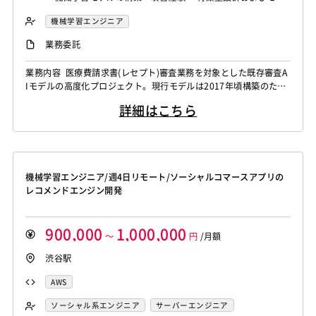
ルチューニング経験 ・審査業務・判定業務・異常検知等にお
機械学習エンジニア
けるAI適用経験 ・複数業界でのAI活用プロジェクト経験
業務委託
業務内容 医療費請求書(レセプト)審査業務を対象とした既存審査A
Iモデルの高度化プロジェクト。現行モデルは2017年頃構築のた
め、モデル手法の見直し・特徴量改善・新規請求書種別への対応拡
詳細はこちら
大を推進。人員減少下でも審査品質を維持できる仕組みを構築し、
AIが抽出した審査対象の判断根拠を可視化することで、審査担当者
が重要案件に注力できる状態を目指す。 【主な業務】 ・既存審査
AIモデルの改善...
機械学習エンジニア/週4日リモート/ソーシャルコマースアプリの
レコメンドエンジン開発
900,000
1,000,000
～
円
/月額
渋谷駅
AWS
ソーシャル系エンジニア
サーバーエンジニア