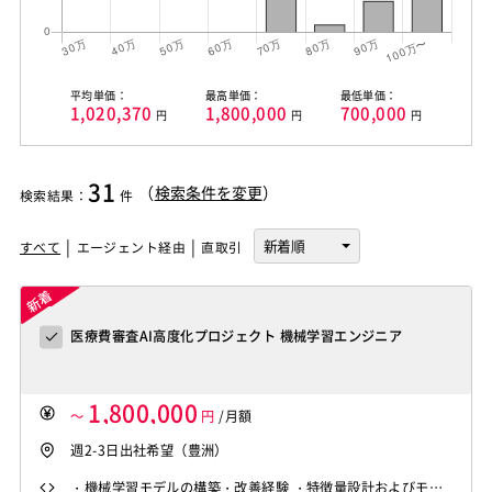
平均単価：
最高単価：
最低単価：
1,020,370
1,800,000
700,000
円
円
円
31
（
検索条件を変更
）
検索結果
：
件
すべて
エージェント経由
直取引
医療費審査AI高度化プロジェクト 機械学習エンジニア
1,800,000
～
円
/月額
週2-3日出社希望（豊洲）
・機械学習モデルの構築・改善経験 ・特徴量設計およびモデ