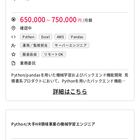
650,000
750,000
～
円
/月額
確認中
Python
Excel
AWS
Pandas
運用／監視担当
サーバーエンジニア
バックエンドエンジニア（サーバーサイド）
服装自由
リモートOK
機械学習エンジニア
業務委託
Python/pandasを用いた機械学習およびバックエンド機能開発 見
積書系プロダクトにおいて、Pythonを用いたバックエンド機能の
実装やAPI・ドメインロジックの開発を担当していただきます。 ま
詳細はこちら
た、pandasを用いた見積書データの構造化や前処理、自然言語処
理を取り入れたモデル・UXの改善など、 機械学習周辺の業務から
リファクタリングにいたるまで幅広く携わっていただきます。 ※
詳...
Python/大手HR領域事業の機械学習エンジニア