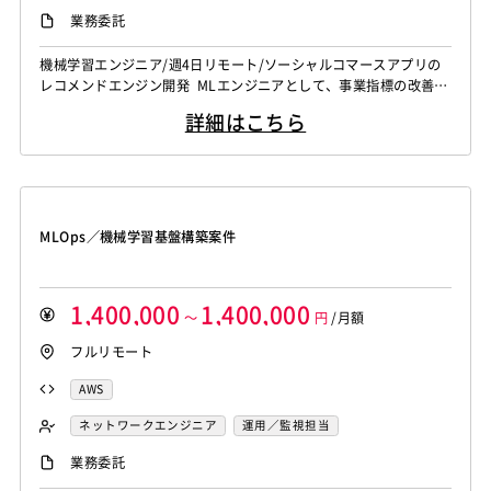
機械学習エンジニア
データエンジニア
業務委託
機械学習エンジニア/週4日リモート/ソーシャルコマースアプリの
レコメンドエンジン開発 MLエンジニアとして、事業指標の改善に
向けた業務をお願いいたします。 ・機械学習基盤の設計・構築(Ve
詳細はこちら
rtex AI活用) ・レコメンデーションアルゴリズムの選定・実装、運
用フローの自動化など ・ビジネスサイドと連携 [関連ワード]フリ
ーランス、案件、エンジニア、プログラマー、業務委託
MLOps／機械学習基盤構築案件
1,400,000
1,400,000
～
円
/月額
フルリモート
AWS
ネットワークエンジニア
運用／監視担当
セキュリティコンサル
サーバーエンジニア
業務委託
AIエンジニア
機械学習エンジニア