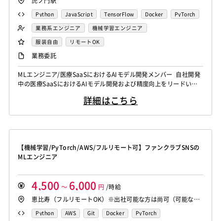
虎ノ門駅
Python
JavaScript
TensorFlow
Docker
PyTorch
業務系エンジニア
機械学習エンジニア
服装自由
リモートOK
業務委託
MLエンジニア/医療SaaSにおけるAIモデル開発メンバー 自社開発
中の医療SaaSにおけるAIモデル開発および精度向上をリードいた
だきます。 主な業務は以下の通りです。 ・医療現場の対話や記録
詳細はこちら
データの構造化・要約アルゴリズムの開発 ・最新の基盤モデル（L
LM等）を応用した機能実装と個別最適化 ・実際の稼働データに基
づく評価指標の設計と精度改善サイクルの運用 ・モデルのデプロ
イ環境...
【機械学習/PyTorch/AWS/フルリモート可】ファンクラブSNSの
MLエンジニア
4,500
6,000
～
円
/時給
恵比寿（フルリモートOK）※出社可能な方は尚可（可能な頻
度をご教示ください。）
Python
AWS
Git
Docker
PyTorch