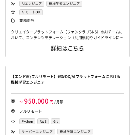
AIエンジニア
機械学習エンジニア
リモートOK
業務委託
クリエイタープラットフォーム（ファンクラブSNS）のAIチームに
おいて、コンテンツモデレーション（利用規約やガイドラインに沿
った不適切な内容の削除・非表示・制限）向けAIシステムの開発・
詳細はこちら
運用を担っていただくポジションです。 モデル開発・評価設計・
推論パイプライン改善のいずれか、または複数領域を担当いただき
ます。 主な業務内容 ・セグメンテーション・物体検出・分類モデ
ルの開発・学習・評価 ...
【エンド直/フルリモート】建設DX/AIプラットフォームにおける
機械学習エンジニア
950,000
～
円
/月額
フルリモート
Python
AWS
Git
サーバーエンジニア
機械学習エンジニア