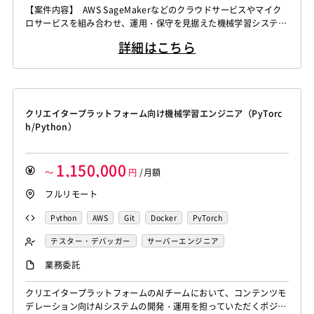
【案件内容】 AWS SageMakerなどのクラウドサービスやマイク
サイバーセキュリティエンジニア
セキュリティエンジニア
ロサービスを組み合わせ、運用・保守を見据えた機械学習システム
を構築する案件です。 【役割／タスク】 機械学習・AIを活用し
詳細はこちら
たシステムの企画、開発、運用保守をご支援いただける方を募集し
ています。 単にモデルを作成するだけではなく、データ前処理、
学習、評価、推論、再学習、モデル管理、監視、障害対応までを含
めた、実...
クリエイタープラットフォーム向け機械学習エンジニア（PyTorc
h/Python）
1,150,000
～
円
/月額
フルリモート
Python
AWS
Git
Docker
PyTorch
テスター・デバッガー
サーバーエンジニア
機械学習エンジニア
業務委託
クリエイタープラットフォームのAIチームにおいて、コンテンツモ
デレーション向けAIシステムの開発・運用を担っていただくポジシ