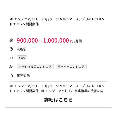
グメンテーション・物体検出・分類モデルの開発・学習・評価 ・
推論パイプラインの設計・実装・本番運用 ・アノテーションデー
タの品質管理・データセ...
MLエンジニア/リモート可/ソーシャルコマースアプリのレコメン
ドエンジン開発案件
900,000
1,000,000
～
円
/月額
渋谷駅
AWS
ソーシャル系エンジニア
サーバーエンジニア
機械学習エンジニア
データエンジニア
業務委託
MLエンジニア/リモート可/ソーシャルコマースアプリのレコメン
ドエンジン開発案件 MLエンジニアとして、事業指標の改善に向け
た業務をお願いいたします。 ・機械学習基盤の設計・構築(Vertex
詳細はこちら
AI活用) ・レコメンデーションアルゴリズムの選定・実装、運用フ
ローの自動化など ・ビジネスサイドと連携 [関連ワード]フリーラ
ンス、案件、エンジニア、プログラマー、業務委託