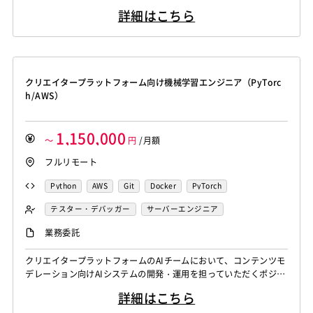
ョンです。モデル開発・評価設計・推論パイプライン改善のいずれ
詳細はこちら
か、または複数領域を担当いただきます。 〈主な業務内容〉 ・セ
グメンテーション・物体検出・分類モデルの開発・学習・評価 ・
推論パイプラインの設計・実装・本番運用 ・アノテーションデー
タの品質管理・データセ...
クリエイタープラットフォーム向け機械学習エンジニア（PyTorc
h/AWS）
1,150,000
～
円
/月額
フルリモート
Python
AWS
Git
Docker
PyTorch
テスター・デバッガー
サーバーエンジニア
機械学習エンジニア
業務委託
クリエイタープラットフォームのAIチームにおいて、コンテンツモ
デレーション向けAIシステムの開発・運用を担っていただくポジシ
ョンです。モデル開発・評価設計・推論パイプライン改善のいずれ
詳細はこちら
か、または複数領域を担当いただきます。 〈主な業務内容〉 ・セ