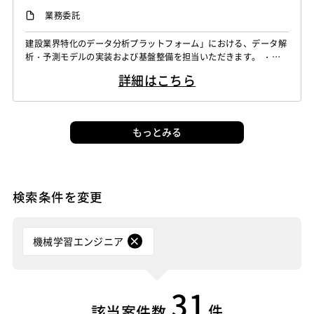
業務委託
建設業界特化のデータ分析プラットフォーム」における、データ解
析・予測モデルの実装および基盤整備を担当いただきます。 ・建
設業界のデータ予測モデル開発（コーディング実務） ・分析モデ
詳細はこちら
ルに対する解析処理の実装 ・要件定義に基づく新機能開発、モデ
ル・システムの改善 ・データ分析基盤の整備、保守、運用 ・デー
タ前処理、後処理のパイプライン構築
もっとみる
検索条件を変更
機械学習エンジニア
31
件
該当案件数