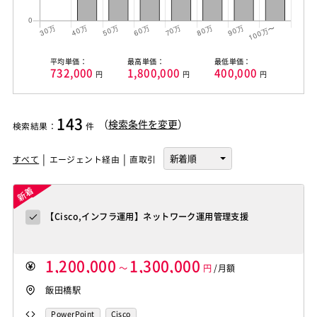
平均単価：
最高単価：
最低単価：
732,000
1,800,000
400,000
円
円
円
143
（
検索条件を変更
）
検索結果
：
件
すべて
エージェント経由
直取引
【Cisco,インフラ運用】ネットワーク運用管理支援
1,200,000
1,300,000
～
円
/月額
飯田橋駅
PowerPoint
Cisco