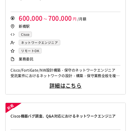
600,000
700,000
～
円
/月額
新橋駅
Cisco
ネットワークエンジニア
リモートOK
業務委託
Cisco/FortiGate/NW設計構築・保守のネットワークエンジニア
受託案件におけるネットワークの設計・構築・保守業務全般を複数
ご対応いただきます。 スキルや稼働状況に応じ、省庁向け環境構
詳細はこちら
築やUTM更改、 スポット対応などのプロジェクトを1〜2件程度お
任せする想定です。 ・①某省庁：ステージング環境構築案件（Cis
co、FortiGate） ・②某省庁：FortiGate更改...
Cisco機器バグ調査、Q&A対応におけるネットワークエンジニア