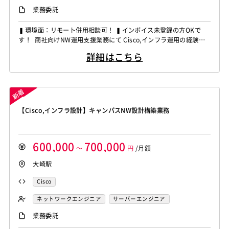
業務委託
▍環境面：リモート併用相談可！ ▍インボイス未登録の方OKで
す！ 商社向けNW運用支援業務にて Cisco,インフラ運用の経験者
を募集しています！ ◆想定作業◆ ・SD-LAN環境の運用保守対応
詳細はこちら
・NW障害調査や顧客対応支援 ・Cisco機器設定や問合せ対応 ・
運用資料作成や更新作業対応 ～～～～～～～～～～～～～～～～
～～～～ 他お任せしたいPJは...
【Cisco,インフラ設計】キャンパスNW設計構築業務
600,000
700,000
～
円
/月額
大崎駅
Cisco
ネットワークエンジニア
サーバーエンジニア
業務委託