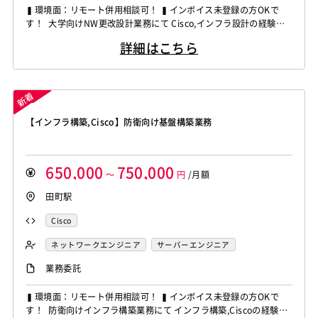
▍環境面：リモート併用相談可！ ▍インボイス未登録の方OKで
す！ 大学向けNW更改設計業務にて Cisco,インフラ設計の経験者
を募集しています！ ◆想定作業◆ ・キャンパスNWの設計構築対
詳細はこちら
応 ・L2L3ネットワーク設計業務 ・機器設定や切替作業支援 ・顧
客との仕様調整対応 ～～～～～～～～～～～～～～～～～～～～
他お任せしたいPJは複数ありますの...
【インフラ構築,Cisco】防衛向け基盤構築業務
650,000
750,000
～
円
/月額
田町駅
Cisco
ネットワークエンジニア
サーバーエンジニア
業務委託
▍環境面：リモート併用相談可！ ▍インボイス未登録の方OKで
す！ 防衛向けインフラ構築業務にて インフラ構築,Ciscoの経験者