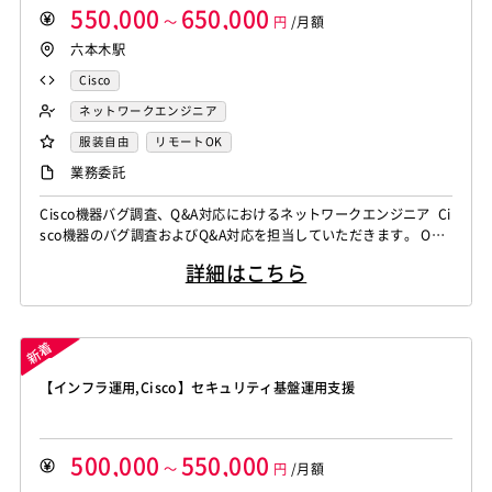
550,000
650,000
～
円
/月額
六本木駅
Cisco
ネットワークエンジニア
服装自由
リモートOK
業務委託
Cisco機器バグ調査、Q&A対応におけるネットワークエンジニア Ci
sco機器のバグ調査およびQ&A対応を担当していただきます。 OS
やハードウェアの不具合調査、レポート作成、顧客報告をはじめ、
詳細はこちら
必要に応じた検証やトラブルシューティングまで幅広くご対応いた
だく想定です。 【仕事内容】 下記の業務を担っていただく想定で
す。 ・OSやハードウェアに内在する不具合（Bug）の調査、レ
ポ...
【インフラ運用,Cisco】セキュリティ基盤運用支援
500,000
550,000
～
円
/月額