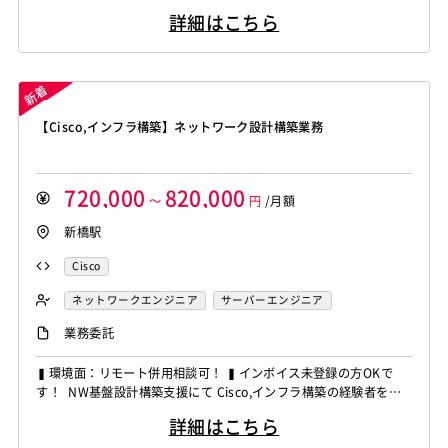
を募集しています！ ◆想定作業◆ ・クラウド演習環境の構築対応
詳細はこちら
・ネットワーク設計構築および検証 ・VPN接続や端末疎通確認対
応 ・サーバやストレージ環境構築 ～～～～～～～～～～～～～
～～～～～～～ 他お任せしたいPJは複...
【Cisco,インフラ構築】ネットワーク設計構築業務
720,000
820,000
～
円
/月額
新橋駅
Cisco
ネットワークエンジニア
サーバーエンジニア
業務委託
▍環境面：リモート併用相談可！ ▍インボイス未登録の方OKで
す！ NW基盤設計構築支援にて Cisco,インフラ構築の経験者を募
集しています！ ◆想定作業◆ ・ネットワーク設計および構築対応
詳細はこちら
・FWやUTM環境の更改対応 ・複数案件の進行管理対応 ・チーム