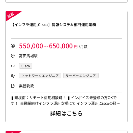
メンバーの作業推進 ・各種設計書やドキュメント作成 ～～～～～
～～～～～～～～～～～～～～～ 他お任せした...
【インフラ運用,Cisco】情報システム部門運用業務
550,000
650,000
～
円
/月額
高田馬場駅
Cisco
ネットワークエンジニア
サーバーエンジニア
業務系エンジニア
業務委託
▍環境面：リモート併用相談可！ ▍インボイス未登録の方OKで
す！ 金融業向けインフラ運用支援にて インフラ運用,Ciscoの経験
者を募集しています！ ◆想定作業◆ ・顧客情報システム部門での
詳細はこちら
インフラ運用支援 ・ベンダー調整および進捗管理 ・社内向け報告
資料作成 ・作業計画書や検証結果のレビュー対応 ・関係部署との
スケジュール調整 ～～～～～～～～～～～～～～～～...