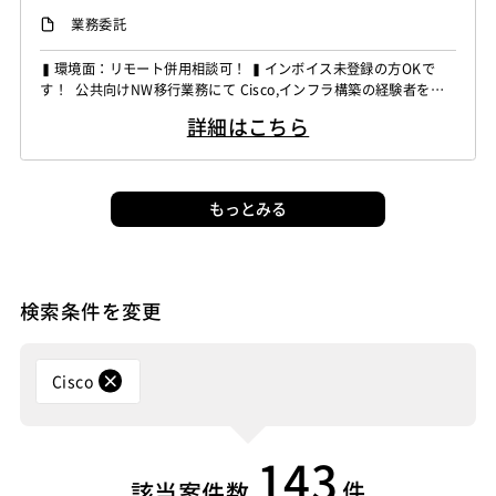
業務委託
▍環境面：リモート併用相談可！ ▍インボイス未登録の方OKで
す！ 公共向けNW移行業務にて Cisco,インフラ構築の経験者を募
集しています！ ◆想定作業◆ ・公共向けNW移行作業対応 ・移行
詳細はこちら
内容の説明および調整 ・ネットワークパラメータ設計 ・移行スケ
ジュール管理対応 ・ネットワーク切替作業実施 ～～～～～～～
～～～～～～～～～～～～～ 他お...
もっとみる
検索条件を変更
Cisco
143
件
該当案件数