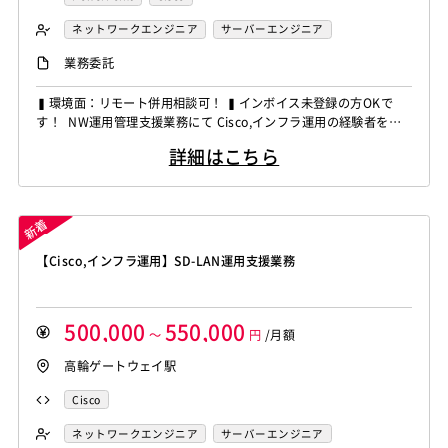
ネットワークエンジニア
サーバーエンジニア
業務系エンジニア
業務委託
▍環境面：リモート併用相談可！ ▍インボイス未登録の方OKで
す！ NW運用管理支援業務にて Cisco,インフラ運用の経験者を募
集しています！ ◆想定作業◆ ・ネットワーク運用調整業務対応
詳細はこちら
・ベンダーや関係者との調整対応 ・運用資料や報告書の作成支援
・設定変更作業の進行管理対応 ～～～～～～～～～～～～～～～
～～～～～ 他お任せしたいPJは複数あり...
【Cisco,インフラ運用】SD-LAN運用支援業務
500,000
550,000
～
円
/月額
高輪ゲートウェイ駅
Cisco
ネットワークエンジニア
サーバーエンジニア