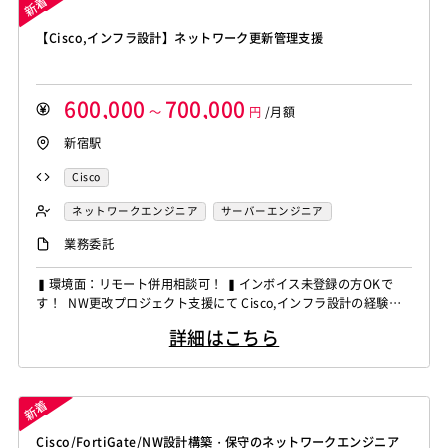
【Cisco,インフラ設計】ネットワーク更新管理支援
600,000
700,000
～
円
/月額
新宿駅
Cisco
ネットワークエンジニア
サーバーエンジニア
業務委託
▍環境面：リモート併用相談可！ ▍インボイス未登録の方OKで
す！ NW更改プロジェクト支援にて Cisco,インフラ設計の経験者
を募集しています！ ◆想定作業◆ ・学校向けネットワーク更新工
詳細はこちら
事の管理支援 ・構築試験ベンダーの進捗品質管理 ・ネットワーク
障害の切り分け支援 ・現地工事立会いおよび調整対応 ・更改プロ
ジェクトの各種調整業務 ～～～～～...
Cisco/FortiGate/NW設計構築・保守のネットワークエンジニア