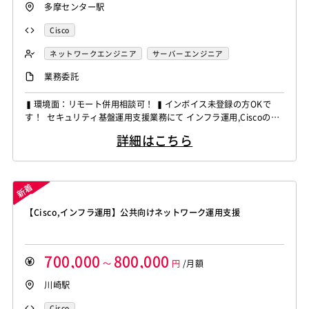
多摩センター駅
Cisco
ネットワークエンジニア
サーバーエンジニア
業務委託
▍環境面：リモート併用相談可！ ▍インボイス未登録の方OKで
す！ セキュリティ基盤運用支援業務にて インフラ運用,Ciscoの経
験者を募集しています！ ◆想定作業◆ ・AD・Entra IDの運用保守
詳細はこちら
・ネットワーク機器の運用管理 ・Firewall・VPN・F5の運用対応
・障害対応・ログ分析・原因調査 ・ネットワーク改善・設定変更
対応 ～～～...
【Cisco,インフラ運用】公共向けネットワーク運用支援
700,000
800,000
～
円
/月額
川崎駅
Cisco