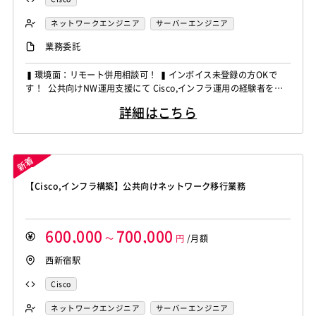
ネットワークエンジニア
サーバーエンジニア
業務委託
▍環境面：リモート併用相談可！ ▍インボイス未登録の方OKで
す！ 公共向けNW運用支援にて Cisco,インフラ運用の経験者を募
集しています！ ◆想定作業◆ ・公共向けNW運用支援対応 ・ネッ
詳細はこちら
トワーク設計書レビュー対応 ・FWやLAN環境の改善提案 ・セキ
ュリティ運用助言対応 ・ベンダー調整および折衝対応 ～～～～
～～～～～～～～～～～～～～～～...
【Cisco,インフラ構築】公共向けネットワーク移行業務
600,000
700,000
～
円
/月額
西新宿駅
Cisco
ネットワークエンジニア
サーバーエンジニア