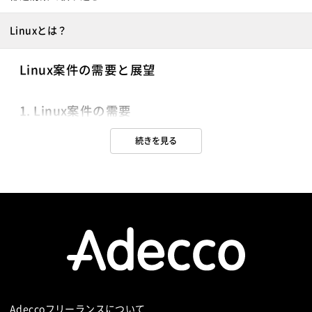
Linuxとは？
Linux案件の需要と展望
1. Linux案件の需要
近年、IT業界の急速な進化とともに、Linuxの需要もますます高まって
続きを見る
います。オープンソースの強みを活かし、セキュリティやカスタマイ
ズ性の高さから、企業やスタートアップが積極的に採用しています。
この需要の高まりは、Linuxフリーランスエンジニアにとって大きな
チャンスと言えます。
例えば、クラウドサービスやサーバー管理、ネットワーク構築などの
分野では、Linuxのスキルが欠かせません。特に、AWSやGoogle
Cloud、Microsoft AzureなどのクラウドプラットフォームでのLinux
の知識が求められることが多いです。クラウドインフラストラクチャ
の設計と運用、システムの自動化、データベース管理など、多岐にわ
たる分野でLinuxが使われています。
さらに、IoT（Internet of Things）の普及に伴い、多くのデバイスが
Adeccoフリーランスについて