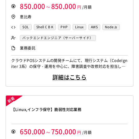
850,000
850,000
～
円
/月額
恵比寿
SQL
Shell C B K
PHP
Linux
AWS
Node.js
TypeScript
バックエンドエンジニア（サーバーサイド）
業務委託
クラウドPOSシステムの開発チームにて、現行システム（CodeIgn
iter 3系）の保守・運用を中心に、障害調査や改修対応を担当して
いただきます。 既存機能を安定稼働させながら、段階的な改善・
詳細はこちら
移行を進めている状況です。 ・障害発生時の調査、一次切り分け
（ログ解析、再現確認、原因特定、暫定対応） ・恒久対策の実施
（不具合修正、リファクタリング、例外処理/ログ改善） ・運用手
順の整備、改善（...
【Linux,インフラ保守】脆弱性対応業務
650,000
750,000
～
円
/月額