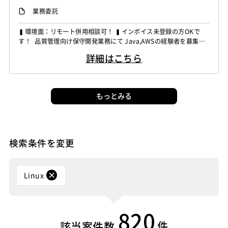
業務委託
▍環境面：リモート併用相談可！ ▍インボイス未登録の方OKで
す！ 品質管理向け保守開発業務にて Java,AWSの経験者を募集し
ています！ ◆想定作業◆ ・品質向上システムの保守対応 ・問い
詳細はこちら
合わせ調査および障害対応 ・機能追加や改善開発対応 ・AWS環
境の運用開発支援 ～～～～～～～～～～～～～～～～～～～～ 他
お任せしたいPJは複数ありますので、 ...
もっとみる
検索条件を変更
Linux
820
件
該当案件数