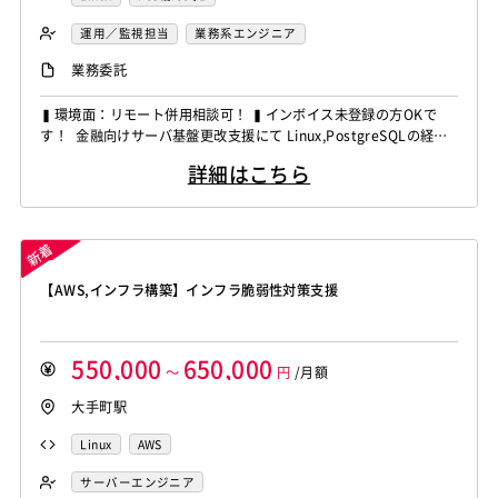
運用／監視担当
業務系エンジニア
業務委託
▍環境面：リモート併用相談可！ ▍インボイス未登録の方OKで
す！ 金融向けサーバ基盤更改支援にて Linux,PostgreSQLの経験
者を募集しています！ ◆想定作業◆ ・サーバ・ストレージ設計構
詳細はこちら
築 ・基本設計書・詳細設計書作成 ・ハードウェア更改対応 ・基
盤環境試験対応 ～～～～～～～～～～～～～～～～～～～～ 他お
任せしたいPJは複数ありますの...
【AWS,インフラ構築】インフラ脆弱性対策支援
550,000
650,000
～
円
/月額
大手町駅
Linux
AWS
サーバーエンジニア