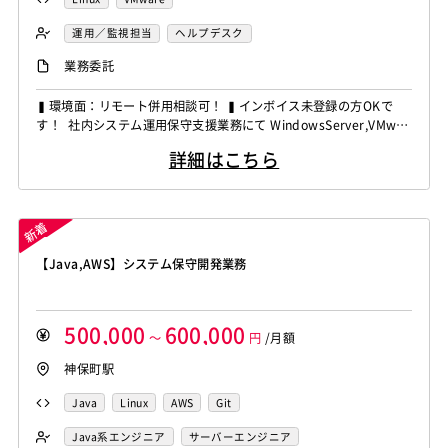
運用／監視担当
ヘルプデスク
業務委託
▍環境面：リモート併用相談可！ ▍インボイス未登録の方OKで
す！ 社内システム運用保守支援業務にて WindowsServer,VMwar
e/vSphereの経験者を募集しています！ ◆想定作業◆ ・社内シス
詳細はこちら
テムの運用・保守対応 ・Windows・Linuxサーバー管理 ・社内ヘ
ルプデスク対応 ・ID管理およびクライアント環境運用 ・機器リプ
レース・導入時...
【Java,AWS】システム保守開発業務
500,000
600,000
～
円
/月額
神保町駅
Java
Linux
AWS
Git
Java系エンジニア
サーバーエンジニア