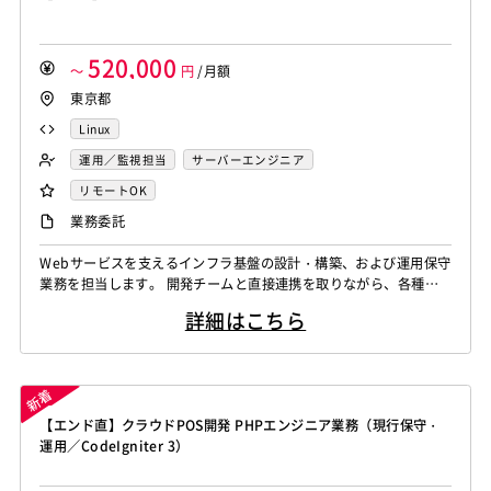
520,000
～
円
/月額
東京都
Linux
運用／監視担当
サーバーエンジニア
リモートOK
業務委託
Webサービスを支えるインフラ基盤の設計・構築、および運用保守
業務を担当します。 開発チームと直接連携を取りながら、各種ミ
ドルウェアの調整や設定変更などを能動的に進めます。 -インフラ
詳細はこちら
基盤（UNIX系メイン）の設計、構築、および監視、障害対応 -開発
側からの依頼に基づく各種ミドルウェア（Web系環境）の設定変
更、調整 -スクリプトを用いた監視・運用ツールの開発、および運
用自動化
【エンド直】クラウドPOS開発 PHPエンジニア業務（現行保守・
運用／CodeIgniter 3）