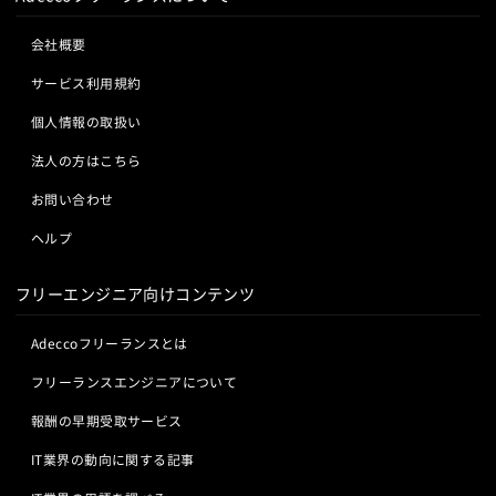
Linuxベースで動作しています。自動車、スマート家電、産業用機械
など、様々な分野でLinuxの需要が拡大しており、これに対応できる
エンジニアの価値が高まっています。
会社概要
サービス利用規約
2. Linuxフリーランス求人・案件の相場単価
個人情報の取扱い
フリーランスのLinuxエンジニアとしての収入は、経験やスキル、案
法人の方はこちら
件の内容によって大きく変わります。一般的には、以下のような相場
が考えられます。
お問い合わせ
初級エンジニア: 月収30万円～50万円
ヘルプ
中級エンジニア: 月収50万円～80万円
上級エンジニア: 月収80万円～120万円以上
フリーエンジニア向けコンテンツ
これらの相場は、技術的な深さや専門性、そして市場の需要と供給に
より変動します。また、プロジェクトの期間や複雑さ、リモートワー
Adeccoフリーランスとは
クの可否なども報酬に影響を与えます。
地域や業界によっても相場は異なります。例えば、東京や大阪などの
フリーランスエンジニアについて
都市部では、IT企業やスタートアップが多く、高単価の案件が豊富で
報酬の早期受取サービス
す。一方、地方では需要が少ない分、相場もやや低めになることが一
般的です。
IT業界の動向に関する記事
特に、セキュリティやクラウド関連の案件は高単価になる傾向があり