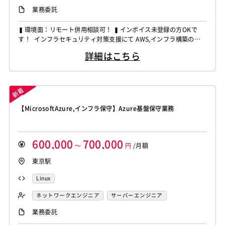
業務委託
▍環境面：リモート併用相談可！ ▍インボイス未登録の方OKで
す！ インフラセキュリティ対策支援にて AWS,インフラ構築の経
験者を募集しています！ ◆想定作業◆ ・サーバ基盤の脆弱性対応
詳細はこちら
・AWS環境の運用・改善 ・老朽化基盤の設計・構築・移行 ・O
S・ミドルウェア更新対応 ・セキュリティ対策の検討・実施 ～～
～～～～～～～～～～～～～～～～～～...
【MicrosoftAzure,インフラ保守】Azure基盤保守業務
600,000
700,000
～
円
/月額
東京駅
Linux
ネットワークエンジニア
サーバーエンジニア
業務委託