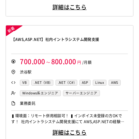
います！ ◆想定作業◆ ・データマート向けSQL開発 ・データ加
詳細はこちら
工・ETL処理対応 ・Snowflakeへのデータ連携 ・Tableauによる
可視化対応 ・バッチ処理および運用対応 ～～～～～～～～～～
～～～～～～...
【AWS,ASP.NET】社内イントラシステム開発支援
700,000
800,000
～
円
/月額
渋谷駅
VB
.NET（VB)
.NET（C#)
ASP
Linux
AWS
Windows系エンジニア
サーバーエンジニア
業務委託
▍環境面：リモート併用相談可！ ▍インボイス未登録の方OKで
す！ 社内イントラシステム開発支援にて AWS,ASP.NETの経験者
を募集しています！ ◆想定作業◆ ・イントラWebシステムの開
詳細はこちら
発・保守 ・ASP.NETアプリのクラウド移行 ・Linux・Windows