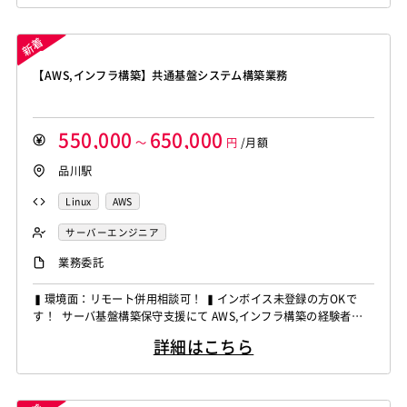
サーバ運用対応 ・サーバチューニングおよび保守 ・AWS環境へ
の移行支援 ～～～...
【AWS,インフラ構築】共通基盤システム構築業務
550,000
650,000
～
円
/月額
品川駅
Linux
AWS
サーバーエンジニア
業務委託
▍環境面：リモート併用相談可！ ▍インボイス未登録の方OKで
す！ サーバ基盤構築保守支援にて AWS,インフラ構築の経験者を
募集しています！ ◆想定作業◆ ・パッチ配信基盤の設計構築 ・L
詳細はこちら
inuxサーバ構築対応 ・サーバ保守運用対応 ・パッチ管理システム
の構築支援 ～～～～～～～～～～～～～～～～～～～～ 他お任せ
したいPJは複数ありますので、 ご...