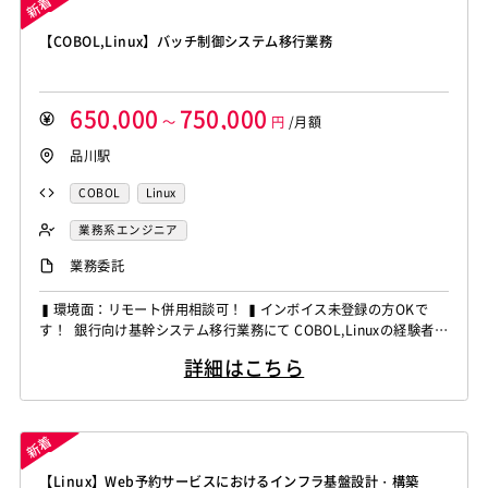
【COBOL,Linux】バッチ制御システム移行業務
650,000
750,000
～
円
/月額
品川駅
COBOL
Linux
業務系エンジニア
業務委託
▍環境面：リモート併用相談可！ ▍インボイス未登録の方OKで
す！ 銀行向け基幹システム移行業務にて COBOL,Linuxの経験者を
募集しています！ ◆想定作業◆ ・銀行勘定系システム移行開発
詳細はこちら
・バッチ制御API開発対応 ・基本設計から保守運用対応 ・オープ
ン基盤への移行支援 ～～～～～～～～～～～～～～～～～～～～
他お任せしたいPJは複数あります...
【Linux】Web予約サービスにおけるインフラ基盤設計・構築