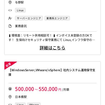
与野駅
Linux
サーバーエンジニア
業務系エンジニア
業務委託
▍環境面：リモート併用相談可！ ▍インボイス未登録の方OKで
す！ 生保向けセキュリティ保守業務にて Linux,インフラ保守の経
験者を募集しています！ ◆想定作業◆ ・脆弱性検証および対応支
詳細はこちら
援 ・月次定例パッチ作業対応 ・緊急パッチ適用業務対応 ・サー
バ環境の保守運用支援 ～～～～～～～～～～～～～～～～～～～
～ 他お任せしたいPJは複数ありますので...
【WindowsServer,VMware/vSphere】社内システム運用保守支
援
500,000
550,000
～
円
/月額
日本橋駅
Linux
VMware