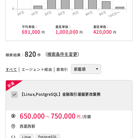
平均単価：
最高単価：
最低単価：
691,000
1,000,000
420,000
円
円
円
820
（
検索条件を変更
）
検索結果
：
件
すべて
エージェント経由
直取引
【Linux,PostgreSQL】金融取引基盤更改業務
650,000
750,000
～
円
/月額
西葛西駅
Linux
PostgreSQL