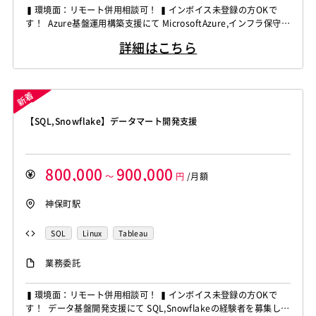
▍環境面：リモート併用相談可！ ▍インボイス未登録の方OKで
す！ Azure基盤運用構築支援にて MicrosoftAzure,インフラ保守の
経験者を募集しています！ ◆想定作業◆ ・Azure基盤の運用保守
詳細はこちら
対応 ・環境変更や機能追加対応 ・クラウド基盤設計構築 ・障害
調査・対応 ～～～～～～～～～～～～～～～～～～～～ 他お任せ
したいPJは複数あり...
【SQL,Snowflake】データマート開発支援
800,000
900,000
～
円
/月額
神保町駅
SQL
Linux
Tableau
業務委託
▍環境面：リモート併用相談可！ ▍インボイス未登録の方OKで
す！ データ基盤開発支援にて SQL,Snowflakeの経験者を募集して