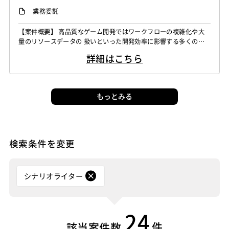
シナリオライター
業務委託
バックエンドエンジニア（サーバーサイド）
【案件概要】 高品質なゲーム開発ではワークフローの複雑化や大
フロントエンドエンジニア
業務系エンジニア
量のリソースデータの 扱いといった開発効率に影響する多くの課
題が発生します。 そのような課題を解決し、ゲーム開発を円滑に
詳細はこちら
進められるように開発支援システム （Webアプリケーションやツ
ール等）の機能設計や実装、環境整備を行う業務となります。 関
係部署との相談や調整を行いつつ各部署・プロジェクトにて共通利
用できる 開発支援システム...
もっとみる
検索条件を変更
シナリオライター
24
件
該当案件数