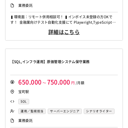
業務系エンジニア
業務委託
▍環境面：リモート併用相談可！ ▍インボイス未登録の方OKで
す！ 金融業向けテスト自動化支援にて Playwright,TypeScriptの
経験者を募集しています！ ◆想定作業◆ ・Playwright導入に向け
詳細はこちら
た検証対応 ・テストシナリオ作成および整備 ・作業手順や標準化
資料の作成 ・自動化テスト環境の構築支援 ～～～～～～～～～
～～～～～～～～～...
【SQL,インフラ運用】原価管理システム保守業務
650,000
750,000
～
円
/月額
宝町駅
SQL
運用／監視担当
サーバーエンジニア
シナリオライター
業務委託