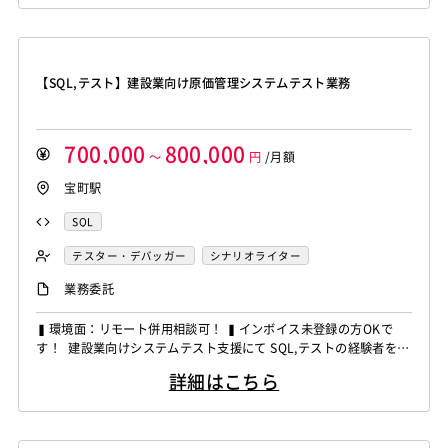
検証支援 ・SQLによるデータ抽出・突合対応 ・開発ベンダーとの
調整対応 ～～～～～～～～～～～～～～～～～～～～...
【SQL,テスト】建設業向け原価管理システムテスト業務
700,000
800,000
～
円
/月額
宝町駅
SQL
テスター・デバッガー
シナリオライター
業務委託
▍環境面：リモート併用相談可！ ▍インボイス未登録の方OKで
す！ 建設業向けシステムテスト支援にて SQL,テストの経験者を募
集しています！ ◆想定作業◆ ・原価管理システムのテスト実施 ・
詳細はこちら
テスト計画やシナリオ作成 ・運用テストの実施支援 ・障害管理や
ベンダー調整対応 ・操作マニュアルやFAQ作成 ～～～～～～～～
～～～～～～～～～～～～ 他お任せしたいPJは...