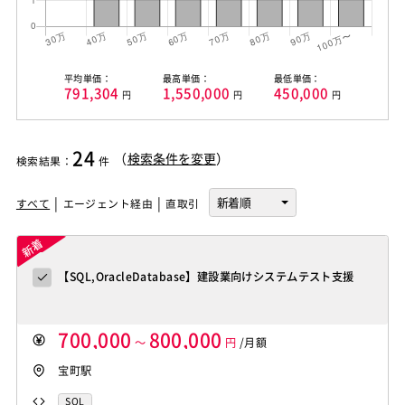
平均単価：
最高単価：
最低単価：
791,304
1,550,000
450,000
円
円
円
24
（
検索条件を変更
）
検索結果
：
件
すべて
エージェント経由
直取引
【SQL,OracleDatabase】建設業向けシステムテスト支援
700,000
800,000
～
円
/月額
宝町駅
SQL