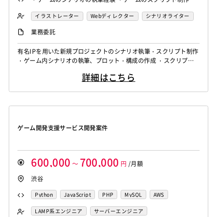
験 ・世界観設定からライティングまでの実務経験
イラストレーター
Webディレクター
シナリオライター
業務委託
有名IPを用いた新規プロジェクトのシナリオ執筆・スクリプト制作
・ゲーム内シナリオの執筆、プロット・構成の作成 ・スクリプト
制作および実装作業（演出・台詞制御など） ・世界観・キャラク
詳細はこちら
ター設定などの構築・整合性チェック ・社内外の関係者との調
整、演出ディレクション ・既存タイトルの追加シナリオ制作およ
びブラッシュアップ対応 ※ご提案時には必須及び尚可スキルに◯
×回答をお願いいたします。
ゲーム開発支援サービス開発案件
600,000
700,000
～
円
/月額
渋谷
Python
JavaScript
PHP
MySQL
AWS
Laravel
TypeScript
Docker
LAMP系エンジニア
サーバーエンジニア