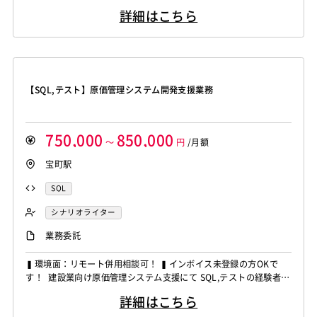
ます！ ◆想定作業◆ ・負荷テスト計画および実行対応 ・LoadRu
詳細はこちら
nnerでのシナリオ作成 ・テスト結果の収集・分析対応 ・性能ボト
ルネック調査・報告 ・開発チームへの改善フィードバック ～～～
～～～～～～～～～～～～～～～～～ ...
【SQL,テスト】原価管理システム開発支援業務
750,000
850,000
～
円
/月額
宝町駅
SQL
シナリオライター
業務委託
▍環境面：リモート併用相談可！ ▍インボイス未登録の方OKで
す！ 建設業向け原価管理システム支援にて SQL,テストの経験者を
募集しています！ ◆想定作業◆ ・原価管理システム改修に伴うテ
詳細はこちら
スト対応 ・テスト計画・シナリオ作成 ・運用テストおよびデータ