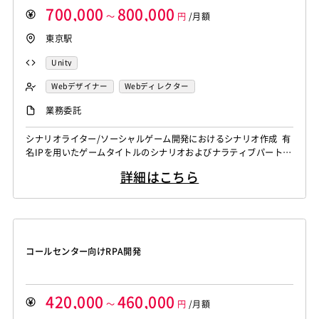
700,000
800,000
～
円
/月額
東京駅
Unity
Webデザイナー
Webディレクター
ソーシャル系エンジニア
シナリオライター
業務委託
シナリオライター/ソーシャルゲーム開発におけるシナリオ作成 有
名IPを用いたゲームタイトルのシナリオおよびナラティブパートを
牽引いただきます。 キャラ設定、スクリプトライティング、ボイ
詳細はこちら
ス制作指示書の作成から、 版元との折衝、音声収録のディレクシ
ョンまで、物語に関わる全工程に深く携わることが可能です。 [関
連ワード]フリーランス、案件、エンジニア、プログラマー、業務
委託
コールセンター向けRPA開発
420,000
460,000
～
円
/月額