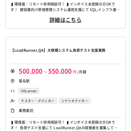
▍環境面：リモート併用相談可！ ▍インボイス未登録の方OKで
す！ 建設業向け原価管理システム運用支援にて SQL,インフラ運用
の経験者を募集しています！ ◆想定作業◆ ・原価管理システムの
詳細はこちら
保守運用対応 ・SQLによるデータ調査分析対応 ・ユーザー問い合
わせ対応業務 ・改修案件のテスト計画作成 ・マニュアルやFAQ改
修対応 ～～～～～～～～～～～～...
【LoadRunner,QA】大規模システム負荷テスト支援業務
500,000
550,000
～
円
/月額
菊名駅
SQLserver
テスター・デバッガー
シナリオライター
業務委託
▍環境面：リモート併用相談可！ ▍インボイス未登録の方OKで
す！ 負荷テスト支援にて LoadRunner,QAの経験者を募集してい