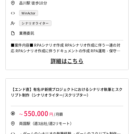
品川駅 徒歩10分
WinActor
シナリオライター
業務委託
■案件内容■ RPAシナリオ作成 RPAシナリオ作成に伴う一連の対
応 RPAシナリオ作成に伴うドキュメントの作成 RPA運用・保守対
応 RPA移行サポート
詳細はこちら
【エンド直】有名IP新規プロジェクトにおけるシナリオ執筆とスク
リプト制作（シナリオライター/スクリプター）
550,000
～
円
/月額
両国駅（週3出社/週2リモート）
・ゲームのシナリオの執筆経験 ・ゲームのスクリプト制作経