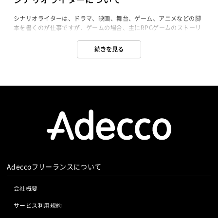
シナリオライターは、ドラマ、映画、舞台、ゲーム、アニメなどの脚
本を書くのが仕事ですが、ゲームの場合、主にRPGゲームのストーリ
ーを書く人を言います。

キャラクターや世界観の設定を元に、ストーリーを書くシナリオライ
続きを見る
ターもいれば、企画の段階から関わる人もいます。

映画やテレビドラマのシナリオは、台詞やト書きで場面変化や人物の
動作が描かれますが、ゲームの場合、これに加え、演出効果や分岐制
御を組み込んだ一つのプログラミングとして制作されます。

このため一般的な脚本とは異なる特殊なフォーマットで構成され、シ
ナリオライターは、脚本を書く能力だけでなく、フラグやフローチャ
ートの扱いに関する知識も必要となります。

ノベルゲームの場合、漫画の原作と小説の中間のような形態で書かれ
ることが多く、制作現場によってはシナリオだけでなく、プログラミ
Adeccoフリーランスについて
会社概要
サービス利用規約