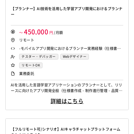
【プランナー】AI技術を活用した学習アプリ開発におけるプランナ
ー
450,000
～
円
/月額
リモート
-モバイルアプリ開発におけるプランナー実務経験（仕様書作
成、進行管理を含む） -仕様が固まる前段階から自走し、自ら
テスター・デバッガー
Webデザイナー
考えて提案できる能力 -デバッグや品質確認など、開発全般に
イラストレーター
UIデザイナー
リモートOK
主体性を持ってコミットできる姿勢
プランナー・プロデューサー
シナリオライター
業務委託
AIを活用した言語学習アプリケーションのプランナーとして、リリ
ースに向けたアプリ開発全般（仕様書作成・制作進行管理・品質確
認など）に携わっていただきます。まずはシナリオ・キャラクター
詳細はこちら
周りの仕様書作成と進行管理をメインにお任せし、適性に応じて以
下の業務を幅広く担当いただきます。 -シナリオ、キャラクター、
アイテム、背景など複数領域の仕様書作成と進行管理 -外部ライタ
ーへのプロット依頼・受け取り、...
【フルリモート可/シナリオ】AIキャラチャットプラットフォーム