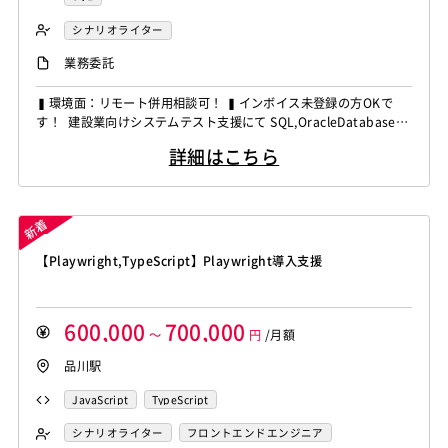
シナリオライター
業務委託
▍環境面：リモート併用相談可！ ▍インボイス未登録の方OKで
す！ 建設業向けシステムテスト支援にて SQL,OracleDatabaseの
経験者を募集しています！ ◆想定作業◆ ・原価管理システムのテ
詳細はこちら
スト計画策定 ・SQLによるデータ抽出・検証 ・システムテスト・
UAT対応 ・不具合管理およびベンダー調整 ・マニュアル・FAQ作
成対応 ～～～～～...
【Playwright,TypeScript】Playwright導入支援
600,000
700,000
～
円
/月額
品川駅
JavaScript
TypeScript
シナリオライター
フロントエンドエンジニア