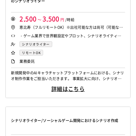
のシナリオライター
2,500
3,500
～
円
/時給
恵比寿（フルリモートOK）※出社可能な方は尚可（可能な頻
度をご教示ください。）
・ゲーム業界で世界観設定やプロット、シナリオライティン
グの経験 ・男性の方（男性向けコンテンツのため） ・（個人
シナリオライター
制作含めて）男性向けアダルト系の制作に携わった経験のあ
リモートOK
る方 もしくは日頃からアダルト作品に触れている等で解像
業務委託
度の高い方（様々なユーザーのニーズを想定し制作できる熱
意のある方）
新規開発中のAIキャラチャットプラットフォームにおける、シナリ
オ制作作業をご担当いただきます。 事業拡大に向け、シナリオ制
作チームの体制を強化するための募集です。 クライアントとの折
詳細はこちら
衝はなし、フルリモートで稼働いただきます。 具体的には下記作
業を想定しています。 ・キャラクターシナリオなどゲーム内シナ
リオのプロット、テキストの作成 ・キャラクター設定の作成およ
び資料化 ・企画や仕様の案...
シナリオライター/ソーシャルゲーム開発におけるシナリオ作成