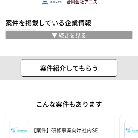
合同会社アニス
案件を掲載している企業情報
業務内容
■技術者支援サービス(SES)
フリーランスの方を中心に案件を紹介さ
せていただいております！
住所
渋谷区代々木1-30-14天翔オフィス代々
案件紹介してもらう
木ANNEX206号室
設立
2023年11月1日
代表者
朝田 健
こんな案件もあります
資本金
1,000,000円
【案件】研修事業向け社内SE