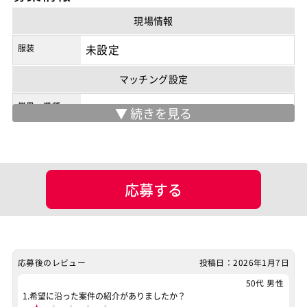
現場情報
商流
3次以降
服装
未設定
マッチング設定
業界・業種
ポジション
シナリオライター
スキル
WinActor
応募する
案件ID：652208
応募後のレビュー
投稿日：2026年1月7日
50代 男性
1.希望に沿った案件の紹介がありましたか？