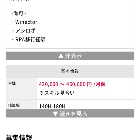
~尚可~
・Winactor
・アシロボ
・RPA移行経験
基本情報
単価
420,000
～
460,000
円
/月額
※スキル見合い
精算幅
140H-180H
勤務地
品川駅 徒歩10分
※実際の勤務地は応募時にご確認下さい
募集情報
契約形態
業務委託