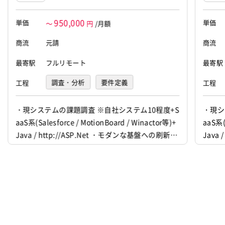
950,000
単価
単価
～
円
/月額
商流
元請
商流
最寄駅
フルリモート
最寄駅
調査・分析
要件定義
工程
工程
基本設計
詳細設計
・現システムの課題調査 ※自社システム10程度+S
・現シ
aaS系(Salesforce / MotionBoard / Winactor等)+
aaS系(
プログラミング(実装)
Java / http://ASP.Net ・モダンな基盤への刷新に
Java
向けた技術調査、検証、開発 ・社内ユーザへの検
向けた
証結果説明、実現方法説明、問合せ対応 ・プロジ
証結果
ェクトリーダー/サブリーダーのご経験
ェクト