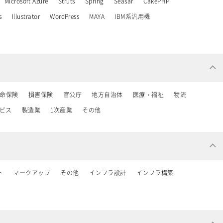
Microsoft Azure
Struts
Spring
Seasar
CakePHP
s
Illustrator
WordPress
MAYA
IBM系汎用機
命保険
損害保険
官公庁
地方自治体
医療・福祉
物流
ービス
製造業
1次産業
その他
ト
マークアップ
その他
インフラ設計
インフラ構築