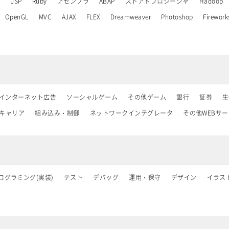
a
JSP
Ruby
アセンブラ
ABAP
ストアドプロシージャ
Hadoop
OpenGL
MVC
AJAX
FLEX
Dreamweaver
Photoshop
Firework
インターネット広告
ソーシャルゲーム
その他ゲーム
銀行
証券
生
キャリア
組み込み・制御
ネットワークインテグレータ
その他WEBサ
ログラミング(実装)
テスト
デバッグ
運用・保守
デザイン
イラス