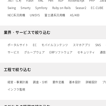
.NET（C#)
Flash
XML
Perl
ASP
Actionscript
PHP
Jav
Swing
Smarty
Symfony
Ruby on Rails
Seasar2
EC-CUBE
NEC系汎用機
UNISYS
富士通系汎用機
AS/400
業界・サービスで絞り込む
ポータルサイト
EC
モバイルコンテンツ
スマホアプリ
SNS
サービス
グループウェア
ERPソフトウェア
セキュリティ
通信
工程で絞り込む
経営・事業計画
調査・分析
要件定義
基本設計
詳細設計
プ
インフラ監視