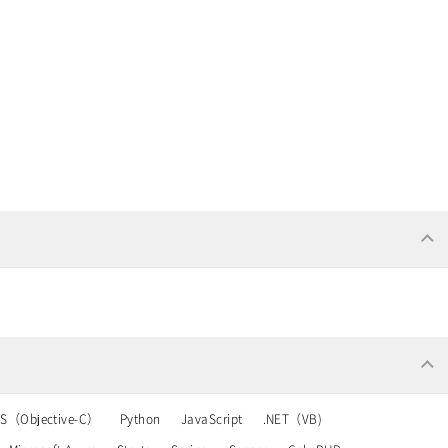
OS（Objective-C）
Python
JavaScript
.NET（VB)