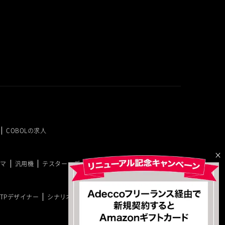
COBOLの求人
×
ラマ
汎用機
テスター・デバッカー
PM・PMO
DTPデザイナー
シナリオライター