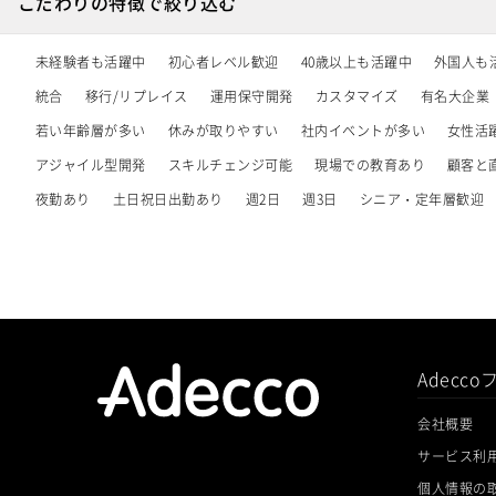
こだわりの特徴で絞り込む
未経験者も活躍中
初心者レベル歓迎
40歳以上も活躍中
外国人も
統合
移行/リプレイス
運用保守開発
カスタマイズ
有名大企業
若い年齢層が多い
休みが取りやすい
社内イベントが多い
女性活
アジャイル型開発
スキルチェンジ可能
現場での教育あり
顧客と
夜勤あり
土日祝日出勤あり
週2日
週3日
シニア・定年層歓迎
Adecc
会社概要
サービス利
個人情報の