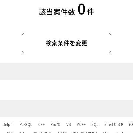
0
件
該当案件数
検索条件を変更
Delphi
PL/SQL
C++
Pro*C
VB
VC++
SQL
Shell C B K
i