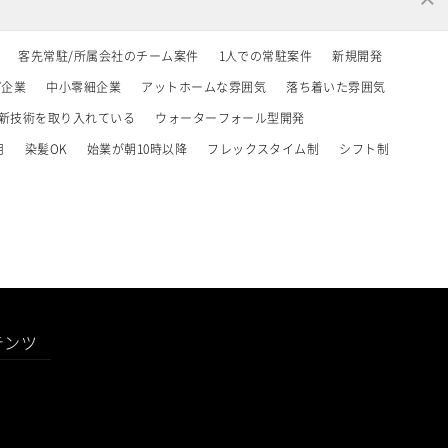
客先常駐/所属会社のチーム案件
1人での常駐案件
新規開発
プ企業
中小零細企業
アットホームな雰囲気
落ち着いた雰囲気
新技術を取り入れている
ウォーターフォール型開発
用
染髪OK
始業が朝10時以降
フレックスタイム制
シフト制
テンツ