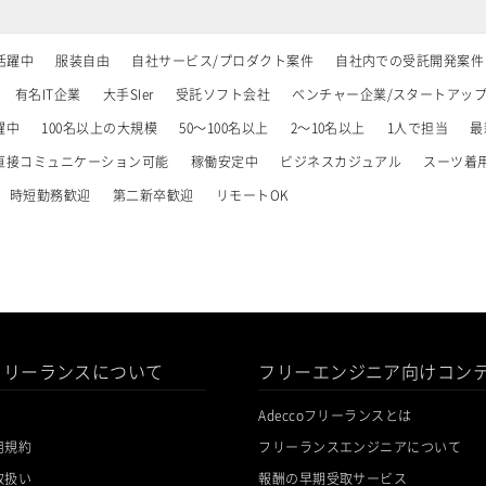
活躍中
服装自由
自社サービス/プロダクト案件
自社内での受託開発案件
有名IT企業
大手SIer
受託ソフト会社
ベンチャー企業/スタートアッ
躍中
100名以上の大規模
50～100名以上
2～10名以上
1人で担当
最
直接コミュニケーション可能
稼働安定中
ビジネスカジュアル
スーツ着
時短勤務歓迎
第二新卒歓迎
リモートOK
oフリーランスについて
フリーエンジニア向けコン
Adeccoフリーランスとは
用規約
フリーランスエンジニアについて
取扱い
報酬の早期受取サービス