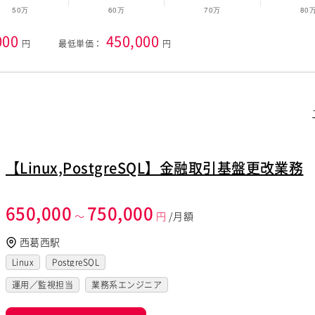
000
450,000
円
最低単価：
円
【Linux,PostgreSQL】金融取引基盤更改業務
650,000
750,000
～
円
/月額
西葛西駅
Linux
PostgreSQL
運用／監視担当
業務系エンジニア