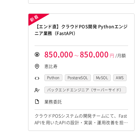
開発支援にて Java,SpringBootの経験者を募集
しています！ ◆想定作業◆ ・手数料請求シス
テム保守開発 ・月次バッチ改修対応 ・Webア
プリケーション開発 ・障害調査・改修対応
【エンド直】クラウドPOS開発 Pythonエンジ
～～～～～～～～～～～～～～～～～～～～
ニア業務（FastAPI）
他お任せしたいPJは複数ありますの...
850,000
850,000
～
円
/月額
恵比寿
Python
PostgreSQL
MySQL
AWS
Django
バックエンドエンジニア（サーバーサイド）
業務委託
クラウドPOSシステムの開発チームにて、Fast
APIを用いたAPIの設計・実装・運用改善を担当
していただきます。 マイクロサービス化や機
能拡張を見据え、APIの品質（保守性・性能・