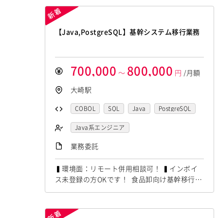
テスト容易性）向上を主導していただくポジシ
ョンです。 ・FastAPIを用いたWeb APIの設
計、実装（新規および既存改修） ・API仕様策
【Java,PostgreSQL】基幹システム移行業務
定（OpenAPI/Swagger）およびドキュメント
整備 ・DB設...
700,000
800,000
～
円
/月額
大崎駅
COBOL
SQL
Java
PostgreSQL
Java系エンジニア
業務委託
▍環境面：リモート併用相談可！ ▍インボイ
ス未登録の方OKです！ 食品卸向け基幹移行支
援にて Java,PostgreSQLの経験者を募集して
います！ ◆想定作業◆ ・基幹システム移行対
応支援 ・COBOL仕様解析および調査対応 ・J