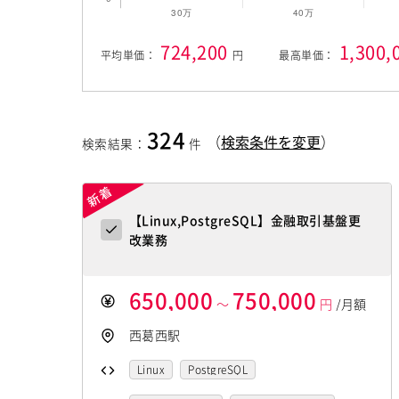
724,200
1,300,
平均単価：
円
最高単価：
324
（
検索条件を変更
）
検索結果
：
件
【Linux,PostgreSQL】金融取引基盤更
改業務
650,000
750,000
～
円
/月額
西葛西駅
Linux
PostgreSQL