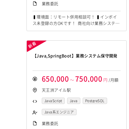
サーバーエンジニア
業務委託
▍環境面：リモート併用相談可！ ▍インボイ
ス未登録の方OKです！ 商社向け業務システム
開発支援にて C#,PostgreSQLの経験者を募集
しています！ ◆想定作業◆ ・C#.NETによる業
務システム開発 ・要件定義からリリースまで
対応 ・AWS環境でのWebシステム構築 ・AP
I・SSO認証連携機能の開発 ・テストおよびデ
【Java,SpringBoot】業務システム保守開発
ータ移行対応 ～～～～...
650,000
750,000
～
円
/月額
天王洲アイル駅
JavaScript
Java
PostgreSQL
Vue.js
SpringBoot
Java系エンジニア
フロントエンドエンジニア
業務委託