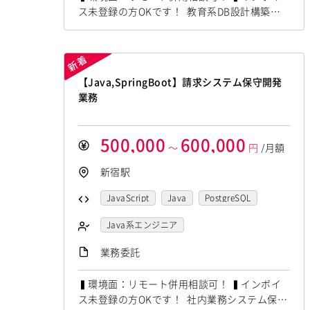
ス未登録の方OKです！ 教育系DB設計構築支
援にて PostgreSQL,AWSの経験者を募集してい
ます！ ◆想定作業◆ ・教育サービス向けDB基
本設計 ・PostgreSQL設計構築対応 ・AWS環
境でのDB構築対応 ・IaC構成管理対応 ～～～
【Java,SpringBoot】請求システム保守開発
～～～～～～～～～～～～～～～～～ 他お任
業務
せしたいPJは複数あ...
500,000
600,000
～
円
/月額
新宿駅
JavaScript
Java
PostgreSQL
SpringBoot
Java系エンジニア
フロントエンドエンジニア
業務委託
▍環境面：リモート併用相談可！ ▍インボイ
ス未登録の方OKです！ 社内業務システム保守