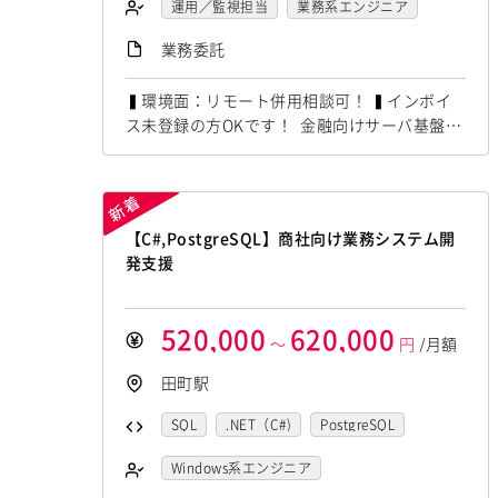
運用／監視担当
業務系エンジニア
業務委託
▍環境面：リモート併用相談可！ ▍インボイ
ス未登録の方OKです！ 金融向けサーバ基盤更
改支援にて Linux,PostgreSQLの経験者を募集
しています！ ◆想定作業◆ ・サーバ・ストレ
ージ設計構築 ・基本設計書・詳細設計書作成
・ハードウェア更改対応 ・基盤環境試験対応
【C#,PostgreSQL】商社向け業務システム開
～～～～～～～～～～～～～～～～～～～～
発支援
他お任せしたいPJは複数ありますの...
520,000
620,000
～
円
/月額
田町駅
SQL
.NET（C#)
PostgreSQL
AWS
Windows系エンジニア