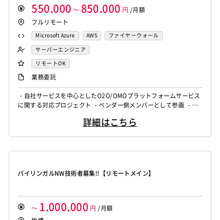
550,000
850,000
SpringBoot
React Native
SciPy
Numpy
～
円
/月額
フルリモート
Matplotlib
Keras
Figma
Canva
スクラム開発
VMware
Sales Cloud
Service Cloud
Microsoft Azure
AWS
ファイヤーウォール
Experience Cloud
Marketing Cloud
ロードバランサー
Google Cloud Platform
ルーター
サーバーエンジニア
Account Engagement
Salesforce Lightning
リモートOK
Oracle ERP Cloud
Oracle NetSuite
Dynamics
業務委託
PowerBI
Looker Studio
Power Automate
・自社サービスを中心としたO2O/OMOプラットフォームサービス
Confluence
に関する対応プロジェクト ・ベンダー側メンバーとして参画 ・以
下の業務を実施予定 -システムの監視、トラブルシューティン
詳細はこちら
グ、パフォーマンス最適化 -インフラストラクチャのコード化(Ia
C)およびCI/CDパイプラインの構築 -自動化ツールやスクリプト
の開発・運用 -開発視点での自動化・品質向上
バイリンガルNW技術者募集!!【リモートメイン】
1,000,000
～
円
/月額