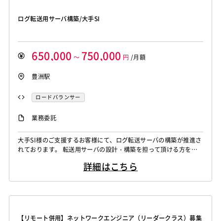
Blue Prism
Winautomation
Automation Anywhere
Django
Catalyst
アライドテレシス
Brocade
Lumberyard
Sketch
Adobe XD
Cinema 4D
WinActor
RoboTANGO
BizRobo!
Rust
Dart
ファイヤーウォール
ロードバランサー
VDI
ログ転送用サーバ構築/大手SI
Final Cut Pro
Vegas Pro
After Effects
GraphQL
PyTorch
Pandas
scikit-learn
Kintone
ThinClient
Citrix XenApp
Citrix XenDesktop
Adobe Premiere
Avid
Git
Subversion
Mercurial
VS Code
JetBrains
Clickup
Flutter
Hyper-V
Microsoft365
OracleEBS
Scala
iOS（Swift）
VSS
Jenkins
CircleCI
TravisCI
wercker
650,000
750,000
SpringBoot
React Native
SciPy
Numpy
Go言語
Hack
AngularJS
FuelPHP
Laravel
～
円
/月額
Google Analytics
Adobe Analytics
Matplotlib
Keras
Figma
Canva
スクラム開発
Elixir
BASIC
TypeScript
CoffeeScript
R言語
Google Cloud Platform
Heroku
Bluemix
ルーター
豊洲駅
VMware
Sales Cloud
Service Cloud
Haskell
Amazon Aurora
MariaDB
DynamoDB
L2スイッチ
Docker
Chef
Lotus Notes
Experience Cloud
Marketing Cloud
Redis
Play Framework
Java EE
Spark Framework
ロードバランサー
Lotus Domino
Cybozu
Vim
Emacs
Atom
Account Engagement
Salesforce Lightning
Apache Wicket
JavaServer Faces
JUnit
Phalcon
Sublime Text
Brackets
Redmine
JIRA
Backlog
Oracle ERP Cloud
Oracle NetSuite
Dynamics
業務委託
Yii
Slim Framework
Sinatra
Padrino
RSpec
Pivotal Tracker
GitLab
GitHub Enterprise
PowerBI
Looker Studio
Power Automate
Bottle
Tornado
Flask
Vue.js
React.js
Salesforce（全般）
Dynamics CRM
BW
SAP SD
大手SI様のご支援するお客様にて、ログ転送サーバの構築が推進さ
Confluence
Knockout.js
Bootstrap
LESS
SASS
Cordova
れております。 転送用サーバの設計・構築を担って頂ける方を募
SAP MM
SAP PP
SAP HR
SAP FI
SAP CO
Monaca
Telerik Platform
TensorFlow
Caffe
集しております。 ※Azure基盤上にログ転送用サーバを構築し、S
Salesforce APEX
Kotlin
MATLAB
Anaconda
詳細はこちら
plunk→Microsoft Sentinelへログ転送を実現する案件の転送用サ
Chainer
Elasticsearch
Apache Solr
Simulink
Tableau
Oracle BI
Qlik Sense
ーバの設計・構築をご対応いただきます。 ※実際の手を動かす部
Amazon Redshift
Treasure Data
BigQuery
分をご対応いただく想定です。
MotionBoard
Yellowfin
Actionista!
UiPath
Apache Spark
Debian
SUSE Linux
Unreal Engine
Blue Prism
Winautomation
Automation Anywhere
Lumberyard
Sketch
Adobe XD
Cinema 4D
WinActor
RoboTANGO
BizRobo!
Rust
Dart
【リモート併用】ネットワークエンジニア（リーダークラス）募集
Final Cut Pro
Vegas Pro
After Effects