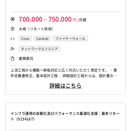
GraphQL
PyTorch
Pandas
scikit-learn
Kintone
Adobe Premiere
Avid
Git
Subversion
Mercurial
VS Code
JetBrains
Clickup
Flutter
Hyper-V
VSS
Jenkins
CircleCI
TravisCI
wercker
700,000
750,000
SpringBoot
React Native
SciPy
Numpy
～
円
/月額
Google Analytics
Adobe Analytics
Matplotlib
Keras
Figma
Canva
スクラム開発
大崎（リモート併用）
Google Cloud Platform
Heroku
Bluemix
ルーター
VMware
Sales Cloud
Service Cloud
L2スイッチ
Docker
Chef
Lotus Notes
Cisco
Catalyst
ファイヤーウォール
Experience Cloud
Marketing Cloud
Lotus Domino
Cybozu
Vim
Emacs
Atom
ロードバランサー
ルーター
L2スイッチ
ネットワークエンジニア
Account Engagement
Salesforce Lightning
Sublime Text
Brackets
Redmine
JIRA
Backlog
Oracle ERP Cloud
Oracle NetSuite
Dynamics
業務委託
Pivotal Tracker
GitLab
GitHub Enterprise
PowerBI
Looker Studio
Power Automate
Salesforce（全般）
Dynamics CRM
BW
SAP SD
上流工程から構築～移転対応と広く対応いただく想定です。 ・要
Confluence
件定義書修正、基本設計工程 ・詳細設計工程からは、設計書の作
SAP MM
SAP PP
SAP HR
SAP FI
SAP CO
成、試験工程の管理 ・DCにて現地構築～移転対応 ・その他資料作
Salesforce APEX
Kotlin
MATLAB
Anaconda
詳細はこちら
成等
Simulink
Tableau
Oracle BI
Qlik Sense
MotionBoard
Yellowfin
Actionista!
UiPath
Blue Prism
Winautomation
Automation Anywhere
インフラ運用の自動化及びパフォーマンス最適化支援｜基本リモー
WinActor
RoboTANGO
BizRobo!
Rust
Dart
ト（0134167）
GraphQL
PyTorch
Pandas
scikit-learn
Kintone
VS Code
JetBrains
Clickup
Flutter
Hyper-V