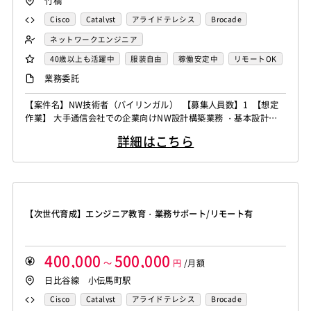
竹橋
Cisco
Catalyst
アライドテレシス
Brocade
ファイヤーウォール
ロードバランサー
ルーター
ネットワークエンジニア
L2スイッチ
40歳以上も活躍中
服装自由
稼働安定中
リモートOK
業務委託
【案件名】NW技術者（バイリンガル） 【募集人員数】1 【想定
作業】 大手通信会社での企業向けNW設計構築業務 ・基本設計、
詳細設計 ・技術検証 ・構築展開 ・ベンダーコントロール ・各種ド
詳細はこちら
キュメント作成 など
【次世代育成】エンジニア教育・業務サポート/リモート有
400,000
500,000
～
円
/月額
日比谷線 小伝馬町駅
Cisco
Catalyst
アライドテレシス
Brocade