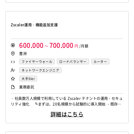
データサイエンティストらと協力してAIの実環境におけるプロトタ
Amazon Redshift
Treasure Data
BigQuery
Swing
Smarty
Symfony
Ruby on Rails
Seasar2
イプ環境の構築や、プロダクション環境の構築、実モデルの運用に
Memcached
3ds Max
SAP（全般）
BASIS
Apache Spark
Debian
SUSE Linux
Unreal Engine
EC-CUBE
OpenGL
MVC
AJAX
FLEX
必要な開発を行う。 生...
Django
Catalyst
アライドテレシス
Brocade
Lumberyard
Sketch
Adobe XD
Cinema 4D
Dreamweaver
Photoshop
Fireworks
Illustrator
ファイヤーウォール
ロードバランサー
VDI
Zscaler運用・機能追加支援
Final Cut Pro
Vegas Pro
After Effects
WordPress
MAYA
IBM系汎用機
NEC系汎用機
ThinClient
Citrix XenApp
Citrix XenDesktop
Adobe Premiere
Avid
Git
Subversion
Mercurial
UNISYS
富士通系汎用機
AS/400
日立系汎用機
Microsoft365
OracleEBS
Scala
iOS（Swift）
VSS
Jenkins
CircleCI
TravisCI
wercker
AIX
HP-UX
Solaris
Linux
RedHat
CentOS
600,000
700,000
Go言語
Hack
～
AngularJS
円
FuelPHP
/月額
Laravel
Google Analytics
Adobe Analytics
OS/2
Windows Server
MacOS
Exchange Server
豊洲
Elixir
BASIC
TypeScript
CoffeeScript
R言語
Google Cloud Platform
Heroku
Bluemix
ルーター
Active Directory
SharePoint Server
IIS
Websphere
Haskell
Amazon Aurora
MariaDB
DynamoDB
ファイヤーウォール
ロードバランサー
ルーター
L2スイッチ
Docker
Chef
Lotus Notes
Tomcat
Apache
Weblogic
Android
Redis
Play Framework
Java EE
Spark Framework
L2スイッチ
ネットワークエンジニア
Lotus Domino
Cybozu
Vim
Emacs
Atom
フィーチャーフォン
DB2
Oracle
Access
Apache Wicket
JavaServer Faces
JUnit
Phalcon
大手SIer
Sublime Text
Brackets
Redmine
JIRA
Backlog
PostgreSQL
MySQL
SQLserver
HTML5
CSS3
Yii
Slim Framework
Sinatra
Padrino
RSpec
業務委託
Pivotal Tracker
GitLab
GitHub Enterprise
Word
Excel
PowerPoint
Cisco
SAI
Bottle
Tornado
Flask
Vue.js
React.js
Salesforce（全般）
Dynamics CRM
BW
SAP SD
WindowsOS
Cocos2d/Cocos2d-x
Unity
AWS
・社員数万人規模で利用している Zscaler テナントの運用・セキュ
Knockout.js
Bootstrap
LESS
SASS
Cordova
リティ強化 ┗まずは、20名規模から試験的に導入開始 ・既存の
SAP MM
SAP PP
SAP HR
SAP FI
SAP CO
アジャイル開発
オブジェクト指向
MongoDB
Monaca
Telerik Platform
TensorFlow
Caffe
運用チーム（7〜8名）の中で、マネージャー／リーダー配下のメン
Salesforce APEX
Kotlin
MATLAB
Anaconda
Node.js
Backbone.js
Android（Java）
SQLite
詳細はこちら
バーとして参画し、ヘルプデスクではなく「設計〜構築〜試験」を
Chainer
Elasticsearch
Apache Solr
Simulink
Tableau
Oracle BI
Qlik Sense
iOS
Zend Framework
CodeIgniter
jQuery
nginx
支援 ・Zscaler環境（ZIA／ZPA等）の設計・構築・機能追加対応
Amazon Redshift
Treasure Data
BigQuery
・セキュリティ強化施策に関する要件整理およびポリシー設計（ア
MotionBoard
Yellowfin
Actionista!
UiPath
Memcached
3ds Max
SAP（全般）
BASIS
Apache Spark
Debian
SUSE Linux
Unreal Engine
ク...