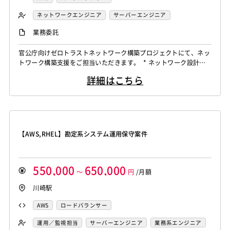
ネットワークエンジニア
サーバーエンジニア
業務系エンジニア
業務委託
官公庁向けゼロトラストネットワーク構築プロジェクトにて、ネッ
トワーク構築支援をご担当いただきます。 * ネットワーク設計・
構築支援 * ネットワーク運用・トラブルシューティング * ゼロトラ
詳細はこちら
ストネットワーク導入支援 * 関係者との調整・プロジェクト推進 *
設計資料・各種ドキュメント作成
【AWS,RHEL】勘定系システム運用保守案件
550,000
650,000
～
円
/月額
川崎駅
AWS
ロードバランサー
運用／監視担当
サーバーエンジニア
業務系エンジニア