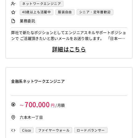
ファイヤーウォール
ロードバランサー
ルーター
ネットワークエンジニア
L2スイッチ
40歳以上も活躍中
服装自由
シニア・定年層歓迎
リモートOK
業務委託
弊社で新たなポジションとしてエンジニアスキルサポートポジショ
ンで ご活躍頂きたいと思いメールをお送り致します。 「日本一エ
ンジニアにやさしい会社」を目指す当社。 中心事業となるのが技
詳細はこちら
術力をお客様に提供するシステムエンジニアリングサービスです。
現在インフラを中心に65名のエンジニアが所属しております。 そ
のメンバーの教育・育成・業務サポートをお任せ致します。 【具
体的な業務...
金融系ネットワークエンジニア
700,000
～
円
/月額
六本木一丁目
Cisco
ファイヤーウォール
ロードバランサー