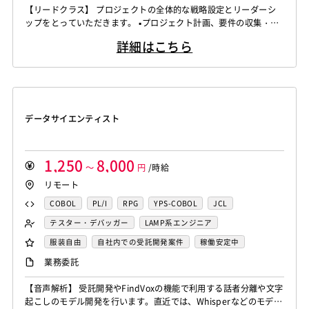
【リードクラス】 プロジェクトの全体的な戦略設定とリーダーシ
Actionscript
PHP
Java
JSP
Ruby
LAMP系エンジニア
Windows系エンジニア
ップをとっていただきます。 ▪️プロジェクト計画、要件の収集・分
アセンブラ
ABAP
ストアドプロシージャ
Hadoop
汎用機系エンジニア
Java系エンジニア
析、タイムライン設定 ▪️リソース、予算の割り当て、テクニカルリ
詳細はこちら
ーダーシップ ▪️技術選定、アーキテクチャ設計の支援、テクニカル
Microsoft Azure
Struts
Spring
Seasar
CakePHP
制御・組み込み系エンジニア
チャレンジ対応 ▪️アップセル戦略、新規ビジネスチャンスの識別、
Swing
Smarty
Symfony
Ruby on Rails
Seasar2
スマホアプリ開発（ネイティブ）
クライアントネゴシエーション ▪️ステークホルダーとの連携を強化
EC-CUBE
OpenGL
MVC
AJAX
FLEX
し、プロ...
UNIX・C／C++エンジニア
ソーシャル系エンジニア
Dreamweaver
Photoshop
Fireworks
Illustrator
サーバーエンジニア
データサイエンティスト
WordPress
MAYA
IBM系汎用機
NEC系汎用機
バックエンドエンジニア（サーバーサイド）
UNISYS
富士通系汎用機
AS/400
日立系汎用機
フロントエンドエンジニア
業務系エンジニア
AIX
HP-UX
Solaris
Linux
RedHat
CentOS
SAPシステムコンサル
Salesforceシステムコンサル
1,250
8,000
～
円
/時給
OS/2
Windows Server
MacOS
Exchange Server
OlacleEBSシステムコンサル
銀行系PM
損保系PM
リモート
Active Directory
SharePoint Server
IIS
Websphere
生保系PM
証券系PM
PMO
COBOL
PL/I
RPG
YPS-COBOL
JCL
Tomcat
Apache
Weblogic
Android
SAP系（ABAP・BASIS）エンジニア
AIエンジニア
FORTRAN
C
VBA
Delphi
PL/SQL
C++
テスター・デバッガー
LAMP系エンジニア
フィーチャーフォン
DB2
Oracle
Access
統計解析エンジニア
機械学習エンジニア
Pro*C
VB
VC++
SQL
Shell C B K
Windows系エンジニア
汎用機系エンジニア
服装自由
自社内での受託開発案件
稼働安定中
PostgreSQL
MySQL
SQLserver
HTML5
CSS3
CAEエンジニア
データエンジニア
iOS（Objective-C）
Python
JavaScript
.NET（VB)
Java系エンジニア
制御・組み込み系エンジニア
リモートOK
業務委託
Word
Excel
PowerPoint
Cisco
SAI
サイバーセキュリティエンジニア
.NET（C#)
Flash
XML
Perl
ASP
スマホアプリ開発（ネイティブ）
WindowsOS
Cocos2d/Cocos2d-x
Unity
AWS
センシング領域エンジニア
HMI技術エンジニア
【音声解析】 受託開発やFindVoxの機能で利用する話者分離や文字
Actionscript
PHP
Java
JSP
Ruby
UNIX・C／C++エンジニア
ソーシャル系エンジニア
起こしのモデル開発を行います。直近では、Whisperなどのモデル
アジャイル開発
オブジェクト指向
MongoDB
データサイエンティスト
セキュリティエンジニア