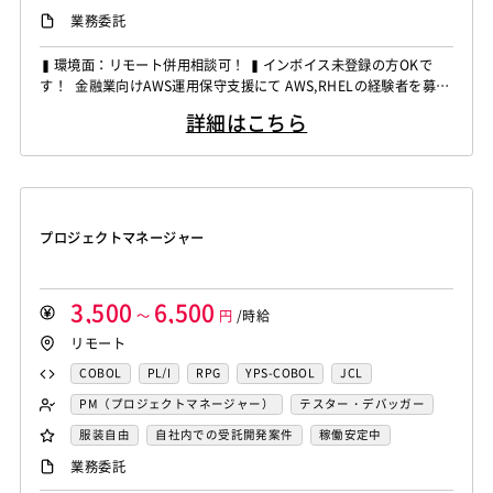
業務委託
▍環境面：リモート併用相談可！ ▍インボイス未登録の方OKで
す！ 金融業向けAWS運用保守支援にて AWS,RHELの経験者を募集
しています！ ◆想定作業◆ ・勘定系システムのAWS基盤運用保守
詳細はこちら
対応 ・AWS Configや脆弱性対応などの運用改善 ・EC2やロードバ
ランサー環境の運用対応 ・日次リリース作業および障害対応 ・AW
S基盤の安定運用および保守対応 ...
プロジェクトマネージャー
3,500
6,500
～
円
/時給
リモート
COBOL
PL/I
RPG
YPS-COBOL
JCL
FORTRAN
C
VBA
Delphi
PL/SQL
C++
PM（プロジェクトマネージャー）
テスター・デバッガー
Pro*C
VB
VC++
SQL
Shell C B K
ネットワークエンジニア
DBA（データベース管理者）
服装自由
自社内での受託開発案件
稼働安定中
iOS（Objective-C）
Python
JavaScript
.NET（VB)
運用／監視担当
システムコンサル
リモートOK
業務委託
.NET（C#)
Flash
XML
Perl
ASP
セキュリティコンサル
システム管理者