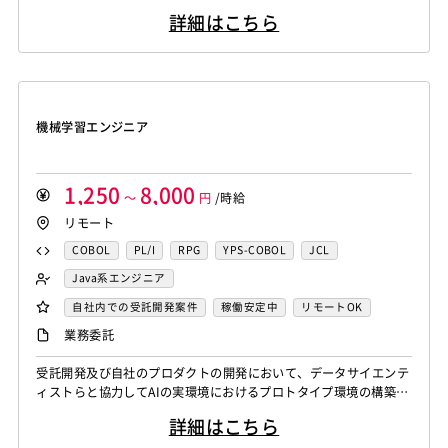
アセンブラ
ABAP
ストアドプロシージャ
Hadoop
バックエンドエンジニア（サーバーサイド）
のチューニングなどがメインの業務になります。 ▪️言語処理/大規
Node.js
Backbone.js
Android（Java）
SQLite
アーキテクト
スクラムマスター
詳細はこちら
模言語モデル 受託開発やFindvox、Hakky Handbookで利用する
Microsoft Azure
Struts
Spring
Seasar
CakePHP
フロントエンドエンジニア
業務系エンジニア
iOS
Zend Framework
CodeIgniter
jQuery
nginx
大規模言語モデルを用いたAIの開発を行います。主に、チャットボ
Swing
Smarty
Symfony
Ruby on Rails
Seasar2
SAP系（ABAP・BASIS）エンジニア
AIエンジニア
ットやコンテンツ生成、テキスト解析のプロジェクト...
Memcached
3ds Max
SAP（全般）
BASIS
EC-CUBE
OpenGL
MVC
AJAX
FLEX
統計解析エンジニア
機械学習エンジニア
Django
Catalyst
アライドテレシス
Brocade
Dreamweaver
Photoshop
Fireworks
Illustrator
CAEエンジニア
データエンジニア
ファイヤーウォール
ロードバランサー
VDI
機械学習エンジニア
WordPress
MAYA
IBM系汎用機
NEC系汎用機
サイバーセキュリティエンジニア
ThinClient
Citrix XenApp
Citrix XenDesktop
UNISYS
富士通系汎用機
AS/400
日立系汎用機
センシング領域エンジニア
HMI技術エンジニア
Microsoft365
OracleEBS
Scala
iOS（Swift）
AIX
HP-UX
Solaris
Linux
RedHat
CentOS
データサイエンティスト
セキュリティエンジニア
1,250
8,000
Go言語
～
Hack
AngularJS
円
/時給
FuelPHP
Laravel
OS/2
Windows Server
MacOS
Exchange Server
アーキテクト
リモート
Elixir
BASIC
TypeScript
CoffeeScript
R言語
Active Directory
SharePoint Server
IIS
Websphere
Haskell
Amazon Aurora
MariaDB
DynamoDB
COBOL
PL/I
RPG
YPS-COBOL
JCL
Tomcat
Apache
Weblogic
Android
Redis
Play Framework
Java EE
Spark Framework
FORTRAN
C
VBA
Delphi
PL/SQL
C++
Java系エンジニア
フィーチャーフォン
DB2
Oracle
Access
Apache Wicket
JavaServer Faces
JUnit
Phalcon
Pro*C
VB
VC++
SQL
Shell C B K
バックエンドエンジニア（サーバーサイド）
自社内での受託開発案件
稼働安定中
リモートOK
PostgreSQL
MySQL
SQLserver
HTML5
CSS3
Yii
Slim Framework
Sinatra
Padrino
RSpec
iOS（Objective-C）
Python
JavaScript
.NET（VB)
フロントエンドエンジニア
AIエンジニア
業務委託
Word
Excel
PowerPoint
Cisco
SAI
Bottle
Tornado
Flask
Vue.js
React.js
.NET（C#)
Flash
XML
Perl
ASP
機械学習エンジニア
データエンジニア
WindowsOS
Cocos2d/Cocos2d-x
Unity
AWS
受託開発及び自社のプロダクトの開発において、データサイエンテ
Knockout.js
Bootstrap
LESS
SASS
Cordova
Actionscript
PHP
Java
JSP
Ruby
データサイエンティスト
ィストらと協力してAIの実環境におけるプロトタイプ環境の構築
アジャイル開発
オブジェクト指向
MongoDB
Monaca
Telerik Platform
TensorFlow
Caffe
アセンブラ
ABAP
ストアドプロシージャ
Hadoop
や、プロダクション環境の構築、実モデルの運用に必要な開発を行
Node.js
Backbone.js
Android（Java）
SQLite
詳細はこちら
う。 【シニア】 受託開発及び自社のプロダクトの開発において、
Chainer
Elasticsearch
Apache Solr
Microsoft Azure
Struts
Spring
Seasar
CakePHP
iOS
Zend Framework
CodeIgniter
jQuery
nginx