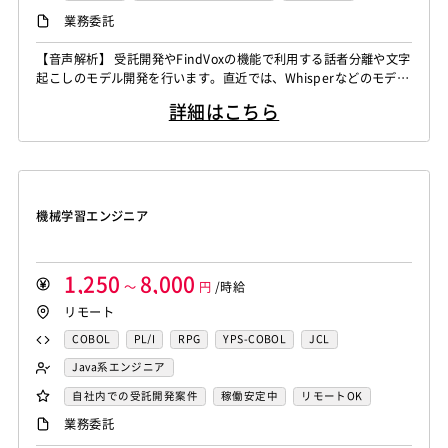
CAEエンジニア
データエンジニア
iOS（Objective-C）
Python
JavaScript
.NET（VB)
Java系エンジニア
制御・組み込み系エンジニア
リモートOK
業務委託
Word
Excel
PowerPoint
Cisco
SAI
サイバーセキュリティエンジニア
.NET（C#)
Flash
XML
Perl
ASP
スマホアプリ開発（ネイティブ）
WindowsOS
Cocos2d/Cocos2d-x
Unity
AWS
センシング領域エンジニア
HMI技術エンジニア
【音声解析】 受託開発やFindVoxの機能で利用する話者分離や文字
Actionscript
PHP
Java
JSP
Ruby
UNIX・C／C++エンジニア
ソーシャル系エンジニア
起こしのモデル開発を行います。直近では、Whisperなどのモデル
アジャイル開発
オブジェクト指向
MongoDB
データサイエンティスト
セキュリティエンジニア
アセンブラ
ABAP
ストアドプロシージャ
Hadoop
バックエンドエンジニア（サーバーサイド）
のチューニングなどがメインの業務になります。 ▪️言語処理/大規
Node.js
Backbone.js
Android（Java）
SQLite
アーキテクト
スクラムマスター
詳細はこちら
模言語モデル 受託開発やFindvox、Hakky Handbookで利用する
Microsoft Azure
Struts
Spring
Seasar
CakePHP
フロントエンドエンジニア
業務系エンジニア
iOS
Zend Framework
CodeIgniter
jQuery
nginx
大規模言語モデルを用いたAIの開発を行います。主に、チャットボ
Swing
Smarty
Symfony
Ruby on Rails
Seasar2
SAP系（ABAP・BASIS）エンジニア
AIエンジニア
ットやコンテンツ生成、テキスト解析のプロジェクト...
Memcached
3ds Max
SAP（全般）
BASIS
EC-CUBE
OpenGL
MVC
AJAX
FLEX
統計解析エンジニア
機械学習エンジニア
Django
Catalyst
アライドテレシス
Brocade
Dreamweaver
Photoshop
Fireworks
Illustrator
CAEエンジニア
データエンジニア
ファイヤーウォール
ロードバランサー
VDI
機械学習エンジニア
WordPress
MAYA
IBM系汎用機
NEC系汎用機
サイバーセキュリティエンジニア
ThinClient
Citrix XenApp
Citrix XenDesktop
UNISYS
富士通系汎用機
AS/400
日立系汎用機
センシング領域エンジニア
HMI技術エンジニア
Microsoft365
OracleEBS
Scala
iOS（Swift）
AIX
HP-UX
Solaris
Linux
RedHat
CentOS
データサイエンティスト
セキュリティエンジニア
1,250
8,000
Go言語
～
Hack
AngularJS
円
/時給
FuelPHP
Laravel
OS/2
Windows Server
MacOS
Exchange Server
アーキテクト
リモート
Elixir
BASIC
TypeScript
CoffeeScript
R言語
Active Directory
SharePoint Server
IIS
Websphere
Haskell
Amazon Aurora
MariaDB
DynamoDB
COBOL
PL/I
RPG
YPS-COBOL
JCL
Tomcat
Apache
Weblogic
Android
Redis
Play Framework
Java EE
Spark Framework
FORTRAN
C
VBA
Delphi
PL/SQL
C++
Java系エンジニア
フィーチャーフォン
DB2
Oracle
Access
Apache Wicket
JavaServer Faces
JUnit
Phalcon
Pro*C
VB
VC++
SQL
Shell C B K
バックエンドエンジニア（サーバーサイド）
自社内での受託開発案件
稼働安定中
リモートOK
PostgreSQL
MySQL
SQLserver
HTML5
CSS3
Yii
Slim Framework
Sinatra
Padrino
RSpec
iOS（Objective-C）
Python
JavaScript
.NET（VB)
フロントエンドエンジニア
AIエンジニア
業務委託
Word
Excel
PowerPoint
Cisco
SAI
Bottle
Tornado
Flask
Vue.js
React.js
.NET（C#)
Flash
XML
Perl
ASP
機械学習エンジニア
データエンジニア