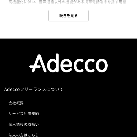
Blue Prism
Winautomation
Automation Anywhere
高機能化に伴い、音声通話以外の機能がある携帯電話端末を指す用語
Lumberyard
Sketch
Adobe XD
Cinema 4D
として使われ、明確な定義はありません。

WinActor
RoboTANGO
BizRobo!
Rust
Dart
Final Cut Pro
Vegas Pro
After Effects
一般的に、基本的な機能だけのベーシックフォンでもなく、比較的高
続きを見る
GraphQL
PyTorch
Pandas
scikit-learn
Kintone
機能の端末であるもののスマートフォンでもないものを指して言いま
Adobe Premiere
Avid
Git
Subversion
Mercurial
す。

VS Code
JetBrains
Clickup
Flutter
Hyper-V
VSS
Jenkins
CircleCI
TravisCI
wercker
SpringBoot
React Native
SciPy
Numpy
バッテリーの消費が早い、重い、ソフトキーボードが打ちにくい、な
Google Analytics
Adobe Analytics
Matplotlib
Keras
Figma
Canva
スクラム開発
どスマホの欠点が目立ちはじめたことに伴い、日本の携帯のマイナス
Google Cloud Platform
Heroku
Bluemix
ルーター
のイメージを払しょくすべく、付けられた名前がフィーチャーフォン
VMware
Sales Cloud
Service Cloud
L2スイッチ
Docker
Chef
Lotus Notes
です。

Experience Cloud
Marketing Cloud
メガピクセルカメラや近距離無線通信など、特定の機能をいくつか搭
Lotus Domino
Cybozu
Vim
Emacs
Atom
Account Engagement
Salesforce Lightning
載している点で、汎用でも単機能でもなく、中間に位置する区分とも
Sublime Text
Brackets
Redmine
JIRA
Backlog
されます。
Oracle ERP Cloud
Oracle NetSuite
Dynamics
Pivotal Tracker
GitLab
GitHub Enterprise
PowerBI
Looker Studio
Power Automate
Salesforce（全般）
Dynamics CRM
BW
SAP SD
Confluence
Adeccoフリーランスについて
SAP MM
SAP PP
SAP HR
SAP FI
SAP CO
Salesforce APEX
Kotlin
会社概要
サービス利用規約
個人情報の取扱い
法人の方はこちら