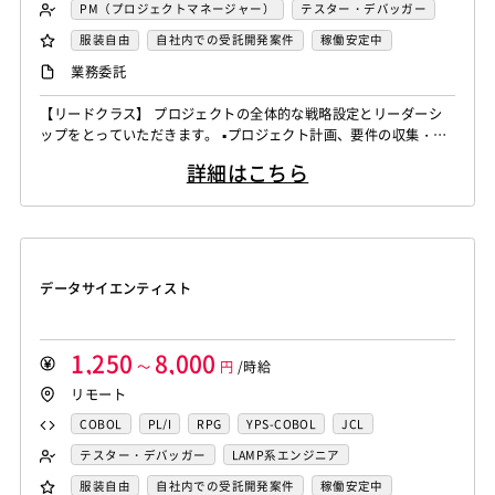
FORTRAN
C
VBA
Delphi
PL/SQL
C++
PM（プロジェクトマネージャー）
テスター・デバッガー
Pro*C
VB
VC++
SQL
Shell C B K
ネットワークエンジニア
DBA（データベース管理者）
服装自由
自社内での受託開発案件
稼働安定中
iOS（Objective-C）
Python
JavaScript
.NET（VB)
運用／監視担当
システムコンサル
リモートOK
業務委託
.NET（C#)
Flash
XML
Perl
ASP
セキュリティコンサル
システム管理者
【リードクラス】 プロジェクトの全体的な戦略設定とリーダーシ
Actionscript
PHP
Java
JSP
Ruby
LAMP系エンジニア
Windows系エンジニア
ップをとっていただきます。 ▪️プロジェクト計画、要件の収集・分
アセンブラ
ABAP
ストアドプロシージャ
Hadoop
汎用機系エンジニア
Java系エンジニア
析、タイムライン設定 ▪️リソース、予算の割り当て、テクニカルリ
詳細はこちら
ーダーシップ ▪️技術選定、アーキテクチャ設計の支援、テクニカル
Microsoft Azure
Struts
Spring
Seasar
CakePHP
制御・組み込み系エンジニア
チャレンジ対応 ▪️アップセル戦略、新規ビジネスチャンスの識別、
Swing
Smarty
Symfony
Ruby on Rails
Seasar2
スマホアプリ開発（ネイティブ）
クライアントネゴシエーション ▪️ステークホルダーとの連携を強化
EC-CUBE
OpenGL
MVC
AJAX
FLEX
し、プロ...
UNIX・C／C++エンジニア
ソーシャル系エンジニア
Dreamweaver
Photoshop
Fireworks
Illustrator
サーバーエンジニア
データサイエンティスト
WordPress
MAYA
IBM系汎用機
NEC系汎用機
バックエンドエンジニア（サーバーサイド）
UNISYS
富士通系汎用機
AS/400
日立系汎用機
フロントエンドエンジニア
業務系エンジニア
AIX
HP-UX
Solaris
Linux
RedHat
CentOS
SAPシステムコンサル
Salesforceシステムコンサル
1,250
8,000
～
円
/時給
OS/2
Windows Server
MacOS
Exchange Server
OlacleEBSシステムコンサル
銀行系PM
損保系PM
リモート
Active Directory
SharePoint Server
IIS
Websphere
生保系PM
証券系PM
PMO
COBOL
PL/I
RPG
YPS-COBOL
JCL
Tomcat
Apache
Weblogic
Android
SAP系（ABAP・BASIS）エンジニア
AIエンジニア
FORTRAN
C
VBA
Delphi
PL/SQL
C++
テスター・デバッガー
LAMP系エンジニア
フィーチャーフォン
DB2
Oracle
Access
統計解析エンジニア
機械学習エンジニア
Pro*C
VB
VC++
SQL
Shell C B K
Windows系エンジニア
汎用機系エンジニア
服装自由
自社内での受託開発案件
稼働安定中
PostgreSQL
MySQL
SQLserver
HTML5
CSS3