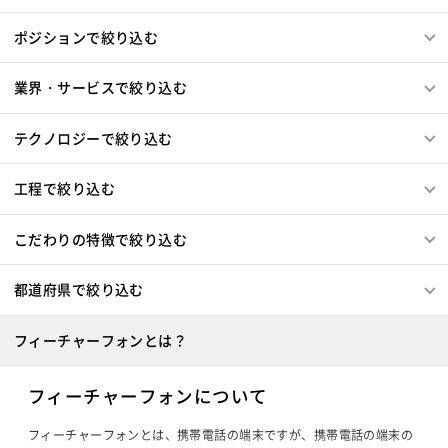
Amazon Redshift
Treasure Data
BigQuery
MotionBoard
Yellowfin
Actionista!
UiPath
Memcached
3ds Max
SAP（全般）
BASIS
ポジションで絞り込む
Apache Spark
Debian
SUSE Linux
Unreal Engine
Blue Prism
Winautomation
Automation Anywhere
Django
Catalyst
アライドテレシス
Brocade
Lumberyard
Sketch
Adobe XD
Cinema 4D
WinActor
RoboTANGO
BizRobo!
Rust
Dart
ファイヤーウォール
ロードバランサー
VDI
業界・サービスで絞り込む
Final Cut Pro
Vegas Pro
After Effects
GraphQL
PyTorch
Pandas
scikit-learn
Kintone
ThinClient
Citrix XenApp
Citrix XenDesktop
Adobe Premiere
Avid
Git
Subversion
Mercurial
VS Code
JetBrains
Clickup
Flutter
Hyper-V
Microsoft365
OracleEBS
Scala
iOS（Swift）
テクノロジーで絞り込む
VSS
Jenkins
CircleCI
TravisCI
wercker
SpringBoot
React Native
SciPy
Numpy
Go言語
Hack
AngularJS
FuelPHP
Laravel
Google Analytics
Adobe Analytics
Matplotlib
Keras
Figma
Canva
スクラム開発
Elixir
BASIC
TypeScript
CoffeeScript
R言語
工程で絞り込む
Google Cloud Platform
Heroku
Bluemix
ルーター
VMware
Sales Cloud
Service Cloud
Haskell
Amazon Aurora
MariaDB
DynamoDB
L2スイッチ
Docker
Chef
Lotus Notes
Experience Cloud
Marketing Cloud
Redis
Play Framework
Java EE
Spark Framework
こだわりの特徴で絞り込む
Lotus Domino
Cybozu
Vim
Emacs
Atom
Account Engagement
Salesforce Lightning
Apache Wicket
JavaServer Faces
JUnit
Phalcon
Sublime Text
Brackets
Redmine
JIRA
Backlog
Oracle ERP Cloud
Oracle NetSuite
Dynamics
Yii
Slim Framework
Sinatra
Padrino
RSpec
都道府県で絞り込む
Pivotal Tracker
GitLab
GitHub Enterprise
PowerBI
Looker Studio
Power Automate
Bottle
Tornado
Flask
Vue.js
React.js
Salesforce（全般）
Dynamics CRM
BW
SAP SD
Confluence
Knockout.js
Bootstrap
LESS
SASS
Cordova
フィーチャーフォンとは？
SAP MM
SAP PP
SAP HR
SAP FI
SAP CO
Monaca
Telerik Platform
TensorFlow
Caffe
Salesforce APEX
Kotlin
MATLAB
Anaconda
Chainer
Elasticsearch
Apache Solr
フィーチャーフォンについて
Simulink
Tableau
Oracle BI
Qlik Sense
Amazon Redshift
Treasure Data
BigQuery
MotionBoard
Yellowfin
Actionista!
UiPath
フィーチャーフォンとは、携帯電話の端末ですが、携帯電話の端末の
Apache Spark
Debian
SUSE Linux
Unreal Engine