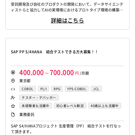
WindowsOS
Cocos2d/Cocos2d-x
Unity
AWS
受託開発及び自社のプロダクトの開発において、データサイエンテ
Knockout.js
Bootstrap
LESS
SASS
Cordova
Actionscript
PHP
Java
JSP
Ruby
データサイエンティスト
ィストらと協力してAIの実環境におけるプロトタイプ環境の構築
アジャイル開発
オブジェクト指向
MongoDB
Monaca
Telerik Platform
TensorFlow
Caffe
アセンブラ
ABAP
ストアドプロシージャ
Hadoop
や、プロダクション環境の構築、実モデルの運用に必要な開発を行
Node.js
Backbone.js
Android（Java）
SQLite
詳細はこちら
う。 【シニア】 受託開発及び自社のプロダクトの開発において、
Chainer
Elasticsearch
Apache Solr
Microsoft Azure
Struts
Spring
Seasar
CakePHP
iOS
Zend Framework
CodeIgniter
jQuery
nginx
データサイエンティストらと協力してAIの実環境におけるプロトタ
Amazon Redshift
Treasure Data
BigQuery
Swing
Smarty
Symfony
Ruby on Rails
Seasar2
イプ環境の構築や、プロダクション環境の構築、実モデルの運用に
Memcached
3ds Max
SAP（全般）
BASIS
Apache Spark
Debian
SUSE Linux
Unreal Engine
EC-CUBE
OpenGL
MVC
AJAX
FLEX
必要な開発を行う。 生...
Django
Catalyst
アライドテレシス
Brocade
Lumberyard
Sketch
Adobe XD
Cinema 4D
Dreamweaver
Photoshop
Fireworks
Illustrator
ファイヤーウォール
ロードバランサー
VDI
SAP PP S/4HANA 結合テストできる方大募集！！
Final Cut Pro
Vegas Pro
After Effects
WordPress
MAYA
IBM系汎用機
NEC系汎用機
ThinClient
Citrix XenApp
Citrix XenDesktop
Adobe Premiere
Avid
Git
Subversion
Mercurial
UNISYS
富士通系汎用機
AS/400
日立系汎用機
Microsoft365
OracleEBS
Scala
iOS（Swift）
VSS
Jenkins
CircleCI
TravisCI
wercker
AIX
HP-UX
Solaris
Linux
RedHat
CentOS
400,000
700,000
Go言語
Hack
～
AngularJS
円
FuelPHP
/月額
Laravel
Google Analytics
Adobe Analytics
OS/2
Windows Server
MacOS
Exchange Server
東京都
Elixir
BASIC
TypeScript
CoffeeScript
R言語
Google Cloud Platform
Heroku
Bluemix
ルーター
Active Directory
SharePoint Server
IIS
Websphere
Haskell
Amazon Aurora
MariaDB
DynamoDB
COBOL
PL/I
RPG
YPS-COBOL
JCL
L2スイッチ
Docker
Chef
Lotus Notes
Tomcat
Apache
Weblogic
Android
Redis
Play Framework
Java EE
Spark Framework
FORTRAN
C
VBA
Delphi
PL/SQL
C++
テスター・デバッガー
Lotus Domino
Cybozu
Vim
Emacs
Atom
フィーチャーフォン
DB2
Oracle
Access
Apache Wicket
JavaServer Faces
JUnit
Phalcon
Pro*C
VB
VC++
SQL
Shell C B K
未経験者も活躍中
初心者レベル歓迎
40歳以上も活躍中
Sublime Text
Brackets
Redmine
JIRA
Backlog
PostgreSQL
MySQL
SQLserver
HTML5
CSS3
Yii
Slim Framework
Sinatra
Padrino
RSpec
iOS（Objective-C）
Python
JavaScript
.NET（VB)
外国人も活躍中
服装自由
自社内での受託開発案件
業務委託
Pivotal Tracker
GitLab
GitHub Enterprise
Word
Excel
PowerPoint
Cisco
SAI
Bottle
Tornado
Flask
Vue.js
React.js
.NET（C#)
Flash
XML
Perl
ASP
大手SIer
稼働安定中
シニア・定年層歓迎
Salesforce（全般）
Dynamics CRM
BW
SAP SD
WindowsOS
Cocos2d/Cocos2d-x
Unity
AWS
SAP S4/HANAプロジェクト 生産管理（PP） 結合テストを行なっ
Knockout.js
Bootstrap
LESS
SASS
Cordova
Actionscript
PHP
Java
JSP
Ruby
時短勤務歓迎
第二新卒歓迎
リモートOK
て頂きます。
SAP MM
SAP PP
SAP HR
SAP FI
SAP CO
アジャイル開発
オブジェクト指向
MongoDB