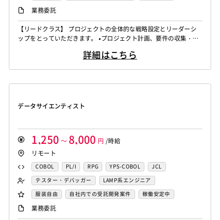
iOS（Objective-C）
Python
JavaScript
.NET（VB)
運用／監視担当
システムコンサル
リモートOK
業務委託
.NET（C#)
Flash
XML
Perl
ASP
セキュリティコンサル
システム管理者
【リードクラス】 プロジェクトの全体的な戦略設定とリーダーシ
Actionscript
PHP
Java
JSP
Ruby
LAMP系エンジニア
Windows系エンジニア
ップをとっていただきます。 ▪️プロジェクト計画、要件の収集・分
アセンブラ
ABAP
ストアドプロシージャ
Hadoop
汎用機系エンジニア
Java系エンジニア
析、タイムライン設定 ▪️リソース、予算の割り当て、テクニカルリ
詳細はこちら
ーダーシップ ▪️技術選定、アーキテクチャ設計の支援、テクニカル
Microsoft Azure
Struts
Spring
Seasar
CakePHP
制御・組み込み系エンジニア
チャレンジ対応 ▪️アップセル戦略、新規ビジネスチャンスの識別、
Swing
Smarty
Symfony
Ruby on Rails
Seasar2
スマホアプリ開発（ネイティブ）
クライアントネゴシエーション ▪️ステークホルダーとの連携を強化
EC-CUBE
OpenGL
MVC
AJAX
FLEX
し、プロ...
UNIX・C／C++エンジニア
ソーシャル系エンジニア
Dreamweaver
Photoshop
Fireworks
Illustrator
サーバーエンジニア
データサイエンティスト
WordPress
MAYA
IBM系汎用機
NEC系汎用機
バックエンドエンジニア（サーバーサイド）
UNISYS
富士通系汎用機
AS/400
日立系汎用機
フロントエンドエンジニア
業務系エンジニア
AIX
HP-UX
Solaris
Linux
RedHat
CentOS
SAPシステムコンサル
Salesforceシステムコンサル
1,250
8,000
～
円
/時給
OS/2
Windows Server
MacOS
Exchange Server
OlacleEBSシステムコンサル
銀行系PM
損保系PM
リモート
Active Directory
SharePoint Server
IIS
Websphere
生保系PM
証券系PM
PMO
COBOL
PL/I
RPG
YPS-COBOL
JCL
Tomcat
Apache
Weblogic
Android
SAP系（ABAP・BASIS）エンジニア
AIエンジニア
FORTRAN
C
VBA
Delphi
PL/SQL
C++
テスター・デバッガー
LAMP系エンジニア
フィーチャーフォン
DB2
Oracle
Access
統計解析エンジニア
機械学習エンジニア
Pro*C
VB
VC++
SQL
Shell C B K
Windows系エンジニア
汎用機系エンジニア
服装自由
自社内での受託開発案件
稼働安定中
PostgreSQL
MySQL
SQLserver
HTML5
CSS3
CAEエンジニア
データエンジニア
iOS（Objective-C）
Python
JavaScript
.NET（VB)
Java系エンジニア
制御・組み込み系エンジニア
リモートOK
業務委託
Word
Excel
PowerPoint
Cisco
SAI
サイバーセキュリティエンジニア
.NET（C#)
Flash
XML
Perl
ASP
スマホアプリ開発（ネイティブ）