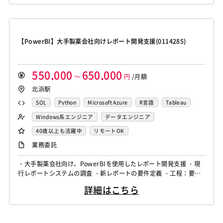
Amazon Redshift
Treasure Data
BigQuery
MotionBoard
Yellowfin
Actionista!
UiPath
Memcached
3ds Max
SAP（全般）
BASIS
Apache Spark
Debian
SUSE Linux
Unreal Engine
Blue Prism
Winautomation
Automation Anywhere
Django
Catalyst
アライドテレシス
Brocade
Lumberyard
Sketch
Adobe XD
Cinema 4D
WinActor
RoboTANGO
BizRobo!
Rust
Dart
ファイヤーウォール
ロードバランサー
VDI
【PowerBI】大手製薬会社向けレポート開発支援(0114285)
Final Cut Pro
Vegas Pro
After Effects
GraphQL
PyTorch
Pandas
scikit-learn
Kintone
ThinClient
Citrix XenApp
Citrix XenDesktop
Adobe Premiere
Avid
Git
Subversion
Mercurial
VS Code
JetBrains
Clickup
Flutter
Hyper-V
Microsoft365
OracleEBS
Scala
iOS（Swift）
VSS
Jenkins
CircleCI
TravisCI
wercker
550,000
650,000
SpringBoot
React Native
SciPy
Numpy
Go言語
Hack
～
AngularJS
円
FuelPHP
/月額
Laravel
Google Analytics
Adobe Analytics
北浜駅
Matplotlib
Keras
Figma
Canva
スクラム開発
Elixir
BASIC
TypeScript
CoffeeScript
R言語
Google Cloud Platform
Heroku
Bluemix
ルーター
VMware
Sales Cloud
Service Cloud
Haskell
Amazon Aurora
MariaDB
DynamoDB
SQL
Python
Microsoft Azure
R言語
Tableau
L2スイッチ
Docker
Chef
Lotus Notes
Experience Cloud
Marketing Cloud
Redis
Play Framework
Java EE
Spark Framework
Oracle BI
Qlik Sense
MotionBoard
Yellowfin
Windows系エンジニア
データエンジニア
Lotus Domino
Cybozu
Vim
Emacs
Atom
Account Engagement
Salesforce Lightning
Apache Wicket
JavaServer Faces
JUnit
Phalcon
Actionista!
UiPath
40歳以上も活躍中
リモートOK
Sublime Text
Brackets
Redmine
JIRA
Backlog
Oracle ERP Cloud
Oracle NetSuite
Dynamics
Yii
Slim Framework
Sinatra
Padrino
RSpec
業務委託
Pivotal Tracker
GitLab
GitHub Enterprise
PowerBI
Looker Studio
Power Automate
Bottle
Tornado
Flask
Vue.js
React.js
Salesforce（全般）
Dynamics CRM
BW
SAP SD
・大手製薬会社向け、PowerBIを使用したレポート開発支援 ・現
Confluence
Knockout.js
Bootstrap
LESS
SASS
Cordova
行レポートシステムの調査 ・新レポートの要件定義 ・工程：要件
SAP MM
SAP PP
SAP HR
SAP FI
SAP CO
Monaca
Telerik Platform
TensorFlow
Caffe
定義～
Salesforce APEX
Kotlin
MATLAB
Anaconda
詳細はこちら
Chainer
Elasticsearch
Apache Solr
Simulink
Tableau
Oracle BI
Qlik Sense
Amazon Redshift
Treasure Data
BigQuery
MotionBoard
Yellowfin
Actionista!
UiPath
Apache Spark
Debian
SUSE Linux
Unreal Engine