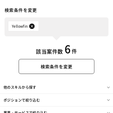
Blue Prism
Winautomation
Automation Anywhere
Lumberyard
Sketch
Adobe XD
Cinema 4D
WinActor
RoboTANGO
BizRobo!
Rust
Dart
検索条件を変更
Final Cut Pro
Vegas Pro
After Effects
GraphQL
PyTorch
Pandas
scikit-learn
Kintone
Adobe Premiere
Avid
Git
Subversion
Mercurial
VS Code
JetBrains
Clickup
Flutter
Hyper-V
VSS
Jenkins
CircleCI
TravisCI
wercker
Yellowfin
SpringBoot
React Native
SciPy
Numpy
Google Analytics
Adobe Analytics
Matplotlib
Keras
Figma
Canva
スクラム開発
Google Cloud Platform
Heroku
Bluemix
ルーター
VMware
Sales Cloud
Service Cloud
6
L2スイッチ
Docker
Chef
Lotus Notes
Experience Cloud
Marketing Cloud
件
該当案件数
Lotus Domino
Cybozu
Vim
Emacs
Atom
Account Engagement
Salesforce Lightning
Sublime Text
Brackets
Redmine
JIRA
Backlog
Oracle ERP Cloud
Oracle NetSuite
Dynamics
Pivotal Tracker
GitLab
GitHub Enterprise
検索条件を変更
PowerBI
Looker Studio
Power Automate
Salesforce（全般）
Dynamics CRM
BW
SAP SD
Confluence
SAP MM
SAP PP
SAP HR
SAP FI
SAP CO
Salesforce APEX
Kotlin
MATLAB
Anaconda
他のスキルから探す
Simulink
Tableau
Oracle BI
Qlik Sense
MotionBoard
Yellowfin
Actionista!
UiPath
ポジションで絞り込む
Blue Prism
Winautomation
Automation Anywhere
WinActor
RoboTANGO
BizRobo!
Rust
Dart
業界・サービスで絞り込む