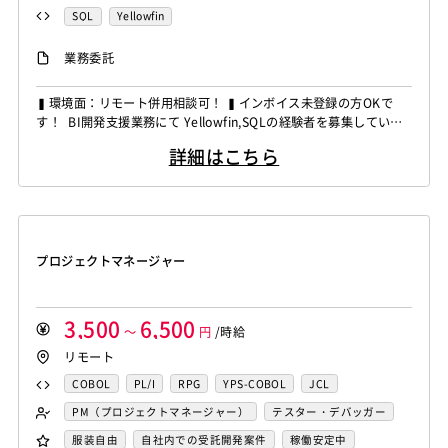
SQL
Yellowfin
業務委託
▍環境面：リモート併用相談可！ ▍インボイス未登録の方OKで
す！ BI開発支援業務にて Yellowfin,SQLの経験者を募集していま
す！ ◆想定作業◆ ・BIレポート・ダッシュボード開発 ・データ
詳細はこちら
連携処理開発 ・RPA自動化開発 ・テスト設計・実施 ・リリース
対応 ～～～～～～～～～～～～～～～～～～～～ 他お任せしたい
PJは複数ありますの...
プロジェクトマネージャー
3,500
6,500
～
円
/時給
リモート
COBOL
PL/I
RPG
YPS-COBOL
JCL
FORTRAN
C
VBA
Delphi
PL/SQL
C++
PM（プロジェクトマネージャー）
テスター・デバッガー
Pro*C
VB
VC++
SQL
Shell C B K
ネットワークエンジニア
DBA（データベース管理者）
服装自由
自社内での受託開発案件
稼働安定中