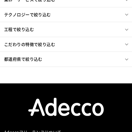
GraphQL
PyTorch
Pandas
scikit-learn
Kintone
VS Code
JetBrains
Clickup
Flutter
Hyper-V
テクノロジーで絞り込む
SpringBoot
React Native
SciPy
Numpy
Matplotlib
Keras
Figma
Canva
スクラム開発
工程で絞り込む
VMware
Sales Cloud
Service Cloud
Experience Cloud
Marketing Cloud
こだわりの特徴で絞り込む
Account Engagement
Salesforce Lightning
Oracle ERP Cloud
Oracle NetSuite
Dynamics
都道府県で絞り込む
PowerBI
Looker Studio
Power Automate
Confluence