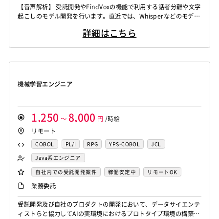
WindowsOS
Cocos2d/Cocos2d-x
Unity
AWS
センシング領域エンジニア
HMI技術エンジニア
【音声解析】 受託開発やFindVoxの機能で利用する話者分離や文字
Actionscript
PHP
Java
JSP
Ruby
UNIX・C／C++エンジニア
ソーシャル系エンジニア
起こしのモデル開発を行います。直近では、Whisperなどのモデル
アジャイル開発
オブジェクト指向
MongoDB
データサイエンティスト
セキュリティエンジニア
アセンブラ
ABAP
ストアドプロシージャ
Hadoop
バックエンドエンジニア（サーバーサイド）
のチューニングなどがメインの業務になります。 ▪️言語処理/大規
Node.js
Backbone.js
Android（Java）
SQLite
アーキテクト
スクラムマスター
詳細はこちら
模言語モデル 受託開発やFindvox、Hakky Handbookで利用する
Microsoft Azure
Struts
Spring
Seasar
CakePHP
フロントエンドエンジニア
業務系エンジニア
iOS
Zend Framework
CodeIgniter
jQuery
nginx
大規模言語モデルを用いたAIの開発を行います。主に、チャットボ
Swing
Smarty
Symfony
Ruby on Rails
Seasar2
SAP系（ABAP・BASIS）エンジニア
AIエンジニア
ットやコンテンツ生成、テキスト解析のプロジェクト...
Memcached
3ds Max
SAP（全般）
BASIS
EC-CUBE
OpenGL
MVC
AJAX
FLEX
統計解析エンジニア
機械学習エンジニア
Django
Catalyst
アライドテレシス
Brocade
Dreamweaver
Photoshop
Fireworks
Illustrator
CAEエンジニア
データエンジニア
ファイヤーウォール
ロードバランサー
VDI
機械学習エンジニア
WordPress
MAYA
IBM系汎用機
NEC系汎用機
サイバーセキュリティエンジニア
ThinClient
Citrix XenApp
Citrix XenDesktop
UNISYS
富士通系汎用機
AS/400
日立系汎用機
センシング領域エンジニア
HMI技術エンジニア
Microsoft365
OracleEBS
Scala
iOS（Swift）
AIX
HP-UX
Solaris
Linux
RedHat
CentOS
データサイエンティスト
セキュリティエンジニア
1,250
8,000
Go言語
～
Hack
AngularJS
円
/時給
FuelPHP
Laravel
OS/2
Windows Server
MacOS
Exchange Server
アーキテクト
リモート
Elixir
BASIC
TypeScript
CoffeeScript
R言語
Active Directory
SharePoint Server
IIS
Websphere
Haskell
Amazon Aurora
MariaDB
DynamoDB
COBOL
PL/I
RPG
YPS-COBOL
JCL
Tomcat
Apache
Weblogic
Android
Redis
Play Framework
Java EE
Spark Framework
FORTRAN
C
VBA
Delphi
PL/SQL
C++
Java系エンジニア
フィーチャーフォン
DB2
Oracle
Access
Apache Wicket
JavaServer Faces
JUnit
Phalcon
Pro*C
VB
VC++
SQL
Shell C B K
バックエンドエンジニア（サーバーサイド）
自社内での受託開発案件
稼働安定中
リモートOK
PostgreSQL
MySQL
SQLserver
HTML5
CSS3
Yii
Slim Framework
Sinatra
Padrino
RSpec
iOS（Objective-C）
Python
JavaScript
.NET（VB)
フロントエンドエンジニア
AIエンジニア
業務委託
Word
Excel
PowerPoint
Cisco
SAI
Bottle
Tornado
Flask
Vue.js
React.js
.NET（C#)
Flash
XML
Perl
ASP
機械学習エンジニア
データエンジニア
WindowsOS
Cocos2d/Cocos2d-x
Unity
AWS
受託開発及び自社のプロダクトの開発において、データサイエンテ
Knockout.js
Bootstrap
LESS
SASS
Cordova
Actionscript
PHP
Java
JSP
Ruby
データサイエンティスト
ィストらと協力してAIの実環境におけるプロトタイプ環境の構築
アジャイル開発
オブジェクト指向
MongoDB