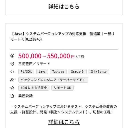
Monaca
Telerik Platform
TensorFlow
Caffe
アセンブラ
ABAP
ストアドプロシージャ
Hadoop
や、プロダクション環境の構築、実モデルの運用に必要な開発を行
Node.js
Backbone.js
Android（Java）
SQLite
詳細はこちら
う。 【シニア】 受託開発及び自社のプロダクトの開発において、
Chainer
Elasticsearch
Apache Solr
Microsoft Azure
Struts
Spring
Seasar
CakePHP
iOS
Zend Framework
CodeIgniter
jQuery
nginx
データサイエンティストらと協力してAIの実環境におけるプロトタ
Amazon Redshift
Treasure Data
BigQuery
Swing
Smarty
Symfony
Ruby on Rails
Seasar2
イプ環境の構築や、プロダクション環境の構築、実モデルの運用に
Memcached
3ds Max
SAP（全般）
BASIS
Apache Spark
Debian
SUSE Linux
Unreal Engine
EC-CUBE
OpenGL
MVC
AJAX
FLEX
必要な開発を行う。 生...
Django
Catalyst
アライドテレシス
Brocade
Lumberyard
Sketch
Adobe XD
Cinema 4D
Dreamweaver
Photoshop
Fireworks
Illustrator
【Java】システムバージョンアップの対応支援｜製造業｜一部リ
ファイヤーウォール
ロードバランサー
VDI
Final Cut Pro
Vegas Pro
After Effects
WordPress
MAYA
IBM系汎用機
NEC系汎用機
モート可(0123840)
ThinClient
Citrix XenApp
Citrix XenDesktop
Adobe Premiere
Avid
Git
Subversion
Mercurial
UNISYS
富士通系汎用機
AS/400
日立系汎用機
Microsoft365
OracleEBS
Scala
iOS（Swift）
VSS
Jenkins
CircleCI
TravisCI
wercker
AIX
HP-UX
Solaris
Linux
RedHat
CentOS
500,000
550,000
Go言語
Hack
～
AngularJS
円
FuelPHP
/月額
Laravel
Google Analytics
Adobe Analytics
OS/2
Windows Server
MacOS
Exchange Server
三河豊田／リモート
Elixir
BASIC
TypeScript
CoffeeScript
R言語
Google Cloud Platform
Heroku
Bluemix
ルーター
Active Directory
SharePoint Server
IIS
Websphere
Haskell
Amazon Aurora
MariaDB
DynamoDB
PL/SQL
Java
Tableau
Oracle BI
Qlik Sense
L2スイッチ
Docker
Chef
Lotus Notes
Tomcat
Apache
Weblogic
Android
Redis
Play Framework
Java EE
Spark Framework
MotionBoard
Yellowfin
Actionista!
バックエンドエンジニア（サーバーサイド）
Lotus Domino
Cybozu
Vim
Emacs
Atom
フィーチャーフォン
DB2
Oracle
Access
Apache Wicket
JavaServer Faces
JUnit
Phalcon
40歳以上も活躍中
リモートOK
Sublime Text
Brackets
Redmine
JIRA
Backlog
PostgreSQL
MySQL
SQLserver
HTML5
CSS3
Yii
Slim Framework
Sinatra
Padrino
RSpec
業務委託
Pivotal Tracker
GitLab
GitHub Enterprise
Word
Excel
PowerPoint
Cisco
SAI
Bottle
Tornado
Flask
Vue.js
React.js
Salesforce（全般）
Dynamics CRM
BW
SAP SD
WindowsOS
Cocos2d/Cocos2d-x
Unity
AWS
・システムバージョンアップにおけるテスト、システム機能改善の
Knockout.js
Bootstrap
LESS
SASS
Cordova
支援 ・詳細設計、開発（製造～システムテスト）、切替の工程を
SAP MM
SAP PP
SAP HR
SAP FI
SAP CO
アジャイル開発
オブジェクト指向
MongoDB
Monaca
Telerik Platform
TensorFlow
Caffe
支援 【必須経験/スキル】 ・Webアプリ開発の経験（Java尚可）
Salesforce APEX
Kotlin
MATLAB
Anaconda
Node.js
Backbone.js
Android（Java）
SQLite
詳細はこちら
・基本的なデータベーススキル（SQL尚可）
Chainer
Elasticsearch
Apache Solr
Simulink
Tableau
Oracle BI
Qlik Sense
iOS
Zend Framework
CodeIgniter
jQuery
nginx