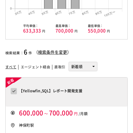
平均単価：
最高単価：
最低単価：
633,333
700,000
550,000
円
円
円
6
（
検索条件を変更
）
検索結果
：
件
すべて
エージェント経由
直取引
【Yellowfin,SQL】レポート開発支援
600,000
700,000
～
円
/月額
神保町駅