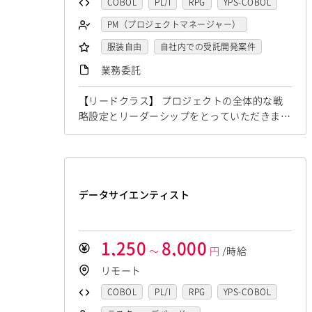
COBOL
PL/I
RPG
YPS-COBOL
JCL
FORTRAN
C
VBA
PM（プロジェクトマネージャー）
Delphi
PL/SQL
C++
Pro*C
テスター・デバッガー
服装自由
自社内での受託開発案件
VB
VC++
SQL
Shell C B K
ネットワークエンジニア
稼働安定中
リモートOK
業務委託
iOS（Objective-C）
Python
DBA（データベース管理者）
【リードクラス】 プロジェクトの全体的な戦
JavaScript
.NET（VB)
.NET（C#)
運用／監視担当
システムコンサル
略設定とリーダーシップをとっていただきま
Flash
XML
Perl
ASP
セキュリティコンサル
システム管理者
す。 ▪️プロジェクト計画、要件の収集・分析、
タイムライン設定 ▪️リソース、予算の割り当
Actionscript
PHP
Java
JSP
LAMP系エンジニア
て、テクニカルリーダーシップ ▪️技術選定、ア
Ruby
アセンブラ
ABAP
Windows系エンジニア
ーキテクチャ設計の支援、テクニカルチャレン
ストアドプロシージャ
Hadoop
ジ対応 ▪️アップセル戦略、新規ビジネスチャン
汎用機系エンジニア
Java系エンジニア
データサイエンティスト
スの識別、クライアントネゴシエーション ▪️ス
Microsoft Azure
Struts
Spring
制御・組み込み系エンジニア
テークホルダーとの連携を強化し、プロ...
Seasar
CakePHP
Swing
Smarty
スマホアプリ開発（ネイティブ）
1,250
8,000
～
円
/時給
Symfony
Ruby on Rails
Seasar2
UNIX・C／C++エンジニア
リモート
EC-CUBE
OpenGL
MVC
AJAX
ソーシャル系エンジニア
COBOL
PL/I
RPG
YPS-COBOL
FLEX
Dreamweaver
Photoshop
サーバーエンジニア