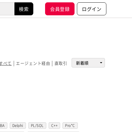
会員登録
ログイン
すべて
エージェント経由
直取引
VBA
Delphi
PL/SQL
C++
Pro*C