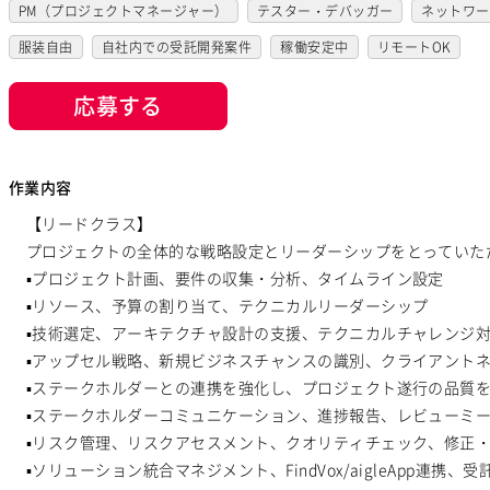
VB
VC++
SQL
Shell C B K
iOS（Objective-C）
Python
PM（プロジェクトマネージャー）
テスター・デバッガー
ネットワー
Flash
XML
Perl
ASP
Actionscript
PHP
Java
JSP
運用／監視担当
システムコンサル
セキュリティコンサル
シス
服装自由
自社内での受託開発案件
稼働安定中
リモートOK
ストアドプロシージャ
Hadoop
Microsoft Azure
Struts
Spri
Windows系エンジニア
汎用機系エンジニア
Java系エンジニア
応募する
Symfony
Ruby on Rails
Seasar2
EC-CUBE
OpenGL
MV
スマホアプリ開発（ネイティブ）
UNIX・C／C++エンジニア
ソーシ
Photoshop
Fireworks
Illustrator
WordPress
MAYA
IBM
バックエンドエンジニア（サーバーサイド）
フロントエンドエンジニア
富士通系汎用機
AS/400
日立系汎用機
AIX
HP-UX
Solaris
Salesforceシステムコンサル
OlacleEBSシステムコンサル
銀行系PM
作業内容
Windows Server
MacOS
Exchange Server
Active Directory
PMO
SAP系（ABAP・BASIS）エンジニア
AIエンジニア
統計解
【リードクラス】
Tomcat
Apache
Weblogic
Android
フィーチャーフォン
CAEエンジニア
データエンジニア
サイバーセキュリティエンジニア
プロジェクトの全体的な戦略設定とリーダーシップをとっていた
MySQL
SQLserver
HTML5
CSS3
Word
Excel
PowerP
HMI技術エンジニア
データサイエンティスト
セキュリティエンジニ
▪️プロジェクト計画、要件の収集・分析、タイムライン設定
Cocos2d/Cocos2d-x
▪️リソース、予算の割り当て、テクニカルリーダーシップ
Unity
AWS
アジャイル開発
オブジェク
▪️技術選定、アーキテクチャ設計の支援、テクニカルチャレンジ
Android（Java）
SQLite
iOS
Zend Framework
CodeIgniter
▪️アップセル戦略、新規ビジネスチャンスの識別、クライアント
3ds Max
SAP（全般）
BASIS
Django
Catalyst
アライド
▪️ステークホルダーとの連携を強化し、プロジェクト遂行の品質
ロードバランサー
VDI
ThinClient
Citrix XenApp
Citrix XenD
▪️ステークホルダーコミュニケーション、進捗報告、レビューミ
iOS（Swift）
Go言語
Hack
AngularJS
FuelPHP
Laravel
▪️リスク管理、リスクアセスメント、クオリティチェック、修正
CoffeeScript
▪️ソリューション統合マネジメント、FindVox/aigleApp連携、
R言語
Haskell
Amazon Aurora
MariaDB
D