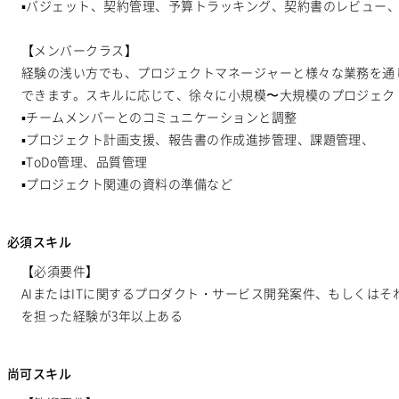
▪️バジェット、契約管理、予算トラッキング、契約書のレビュー
Java EE
Spark Framework
Apache Wicket
JavaServer Faces
Sinatra
Padrino
RSpec
Bottle
Tornado
Flask
Vue.js
【メンバークラス】
LESS
SASS
Cordova
Monaca
Telerik Platform
TensorF
経験の浅い方でも、プロジェクトマネージャーと様々な業務を通
Apache Solr
Amazon Redshift
Treasure Data
BigQuery
Apa
できます。スキルに応じて、徐々に小規模〜大規模のプロジェク
Unreal Engine
▪️チームメンバーとのコミュニケーションと調整
Lumberyard
Sketch
Adobe XD
Cinema 4D
▪️プロジェクト計画支援、報告書の作成進捗管理、課題管理、
Adobe Premiere
Avid
Git
Subversion
Mercurial
VSS
▪️ToDo管理、品質管理
Google Analytics
Adobe Analytics
Google Cloud Platform
Her
▪️プロジェクト関連の資料の準備など
Docker
Chef
Lotus Notes
Lotus Domino
Cybozu
Vim
Redmine
JIRA
Backlog
Pivotal Tracker
GitLab
GitHub E
必須スキル
Dynamics CRM
BW
SAP SD
SAP MM
SAP PP
SAP HR
【必須要件】
Kotlin
MATLAB
Anaconda
Simulink
Tableau
Oracle BI
AIまたはITに関するプロダクト・サービス開発案件、もしくは
Actionista!
UiPath
Blue Prism
Winautomation
Automation
を担った経験が3年以上ある
BizRobo!
Rust
Dart
GraphQL
PyTorch
Pandas
sciki
Clickup
Flutter
Hyper-V
SpringBoot
React Native
SciP
尚可スキル
Canva
スクラム開発
VMware
Sales Cloud
Service Cloud