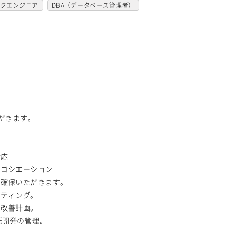
JavaScript
.NET（VB)
.NET（C#)
クエンジニア
DBA（データベース管理者）
Ruby
アセンブラ
ABAP
テム管理者
LAMP系エンジニア
ng
Seasar
CakePHP
Swing
Smarty
制御・組み込み系エンジニア
C
AJAX
FLEX
Dreamweaver
ャル系エンジニア
サーバーエンジニア
系汎用機
NEC系汎用機
UNISYS
業務系エンジニア
SAPシステムコンサル
Linux
RedHat
CentOS
OS/2
損保系PM
生保系PM
証券系PM
SharePoint Server
IIS
Websphere
析エンジニア
機械学習エンジニア
DB2
Oracle
Access
PostgreSQL
センシング領域エンジニア
だきます。
oint
Cisco
SAI
WindowsOS
ア
アーキテクト
スクラムマスター
ト指向
MongoDB
Node.js
Backbone.js
対応
jQuery
nginx
Memcached
ネゴシエーション
テレシス
Brocade
ファイヤーウォール
を確保いただきます。
esktop
Microsoft365
OracleEBS
Scala
ーティング。
Elixir
BASIC
TypeScript
・改善計画。
受託開発の管理。
ynamoDB
Redis
Play Framework