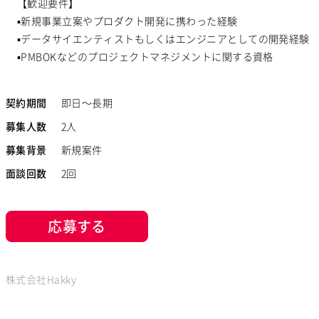
【歓迎要件】
Account Engagement
Salesforce Lightning
Oracle ERP Cloud
▪️新規事業立案やプロダクト開発に携わった経験
Looker Studio
Power Automate
Confluence
▪️データサイエンティストもしくはエンジニアとしての開発経験
▪️PMBOKなどのプロジェクトマネジメントに関する資格
契約期間
即日～長期
募集人数
2人
募集背景
新規案件
面談回数
2回
応募する
株式会社Hakky