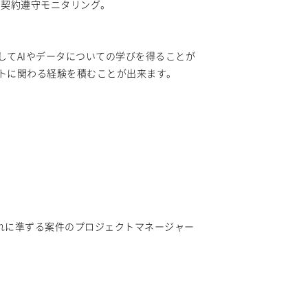
、契約遵守モニタリング。
JUnit
Phalcon
Yii
Slim Framework
React.js
Knockout.js
Bootstrap
low
Caffe
Chainer
Elasticsearch
してAIやデータについての学びを得ることが
che Spark
Debian
SUSE Linux
トに関わる経験を積むことが出来ます。
Final Cut Pro
Vegas Pro
After Effects
Jenkins
CircleCI
TravisCI
wercker
oku
Bluemix
ルーター
L2スイッチ
Emacs
Atom
Sublime Text
Brackets
nterprise
Salesforce（全般）
SAP FI
SAP CO
Salesforce APEX
Qlik Sense
MotionBoard
Yellowfin
それに準ずる案件のプロジェクトマネージャー
 Anywhere
WinActor
RoboTANGO
t-learn
Kintone
VS Code
JetBrains
y
Numpy
Matplotlib
Keras
Figma
Experience Cloud
Marketing Cloud