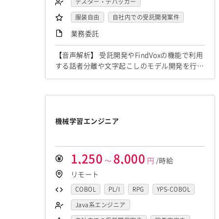
JCL
FORTRAN
C
VBA
テスター・デバッガー
Fireworks
Illustrator
WordPress
バックエンドエンジニア（サーバーサイ
ド）
Delphi
PL/SQL
C++
Pro*C
LAMP系エンジニア
服装自由
MAYA
IBM系汎用機
自社内での受託開発案件
NEC系汎用機
フロントエンドエンジニア
VB
VC++
SQL
Shell C B K
Windows系エンジニア
UNISYS
稼働安定中
富士通系汎用機
リモートOK
AS/400
業務委託
業務系エンジニア
iOS（Objective-C）
Python
汎用機系エンジニア
Java系エンジニア
日立系汎用機
AIX
HP-UX
Solaris
SAPシステムコンサル
【音声解析】 受託開発やFindVoxの機能で利用
JavaScript
.NET（VB)
.NET（C#)
制御・組み込み系エンジニア
Linux
RedHat
CentOS
OS/2
Salesforceシステムコンサル
する話者分離や文字起こしのモデル開発を行い
Flash
XML
Perl
ASP
スマホアプリ開発（ネイティブ）
ます。直近では、Whisperなどのモデルのチュ
Windows Server
MacOS
OlacleEBSシステムコンサル
銀行系PM
ーニングなどがメインの業務になります。 ▪️言
Actionscript
PHP
Java
JSP
UNIX・C／C++エンジニア
Exchange Server
Active Directory
損保系PM
生保系PM
証券系PM
語処理/大規模言語モデル 受託開発やFindvo
Ruby
アセンブラ
ABAP
ソーシャル系エンジニア
SharePoint Server
IIS
Websphere
PMO
x、Hakky Handbookで利用する大規模言語モ
ストアドプロシージャ
Hadoop
デルを用いたAIの開発を行います。主に、チャ
バックエンドエンジニア（サーバーサイ
Tomcat
Apache
Weblogic
機械学習エンジニア
SAP系（ABAP・BASIS）エンジニア
ド）
ットボットやコンテンツ生成、テキスト解析の
Microsoft Azure
Struts
Spring
フロントエンドエンジニア
Android
フィーチャーフォン
DB2
AIエンジニア
統計解析エンジニア
プロジェクト...
Seasar
CakePHP
Swing
Smarty
業務系エンジニア
Oracle
Access
PostgreSQL
機械学習エンジニア
CAEエンジニア
1,250
8,000
～
円
/時給
Symfony
Ruby on Rails
Seasar2
SAP系（ABAP・BASIS）エンジニア
MySQL
SQLserver
HTML5
CSS3
データエンジニア
リモート
EC-CUBE
OpenGL
MVC
AJAX
AIエンジニア
統計解析エンジニア
Word
Excel
PowerPoint
Cisco
サイバーセキュリティエンジニア
COBOL
PL/I
RPG
YPS-COBOL
FLEX
Dreamweaver
Photoshop
機械学習エンジニア
CAEエンジニア
SAI
WindowsOS
センシング領域エンジニア
JCL
FORTRAN
C
VBA
Java系エンジニア
Fireworks
Illustrator
WordPress
データエンジニア
Cocos2d/Cocos2d-x
Unity
AWS
HMI技術エンジニア
Delphi
PL/SQL
C++
Pro*C