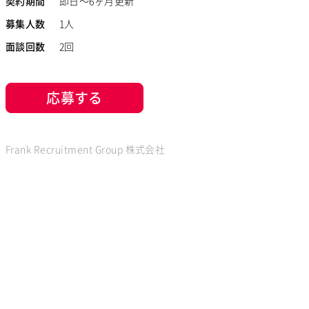
契約期間
即日～6ヶ月更新
募集人数
1人
面談回数
2回
応募する
Frank Recruitment Group 株式会社