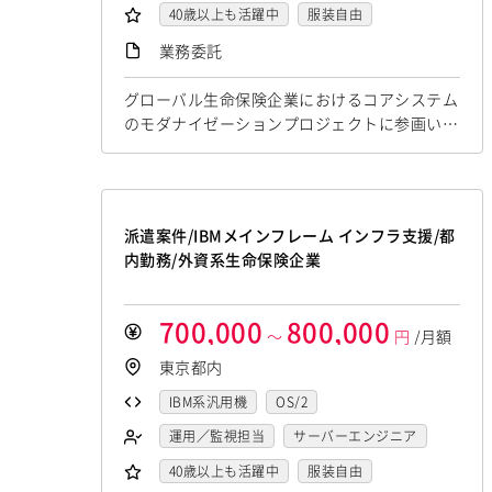
アーキテクト
40歳以上も活躍中
服装自由
稼働安定中
シニア・定年層歓迎
業務委託
リモートOK
グローバル生命保険企業におけるコアシステム
のモダナイゼーションプロジェクトに参画いた
だきます。保険システム（PAS）領域の知見を
活かし、設計成果物レビューや技術支援を担当
いただくポジションです。 IT SMEと連携した
設計書・成果物レビュー 保険システム（Policy
派遣案件/IBMメインフレーム インフラ支援/都
／Claims／Billing）に関する技術支援 Mainfra
内勤務/外資系生命保険企業
me Modernization（Rehost／Rebui...
700,000
800,000
～
円
/月額
東京都内
IBM系汎用機
OS/2
運用／監視担当
サーバーエンジニア
アーキテクト
40歳以上も活躍中
服装自由