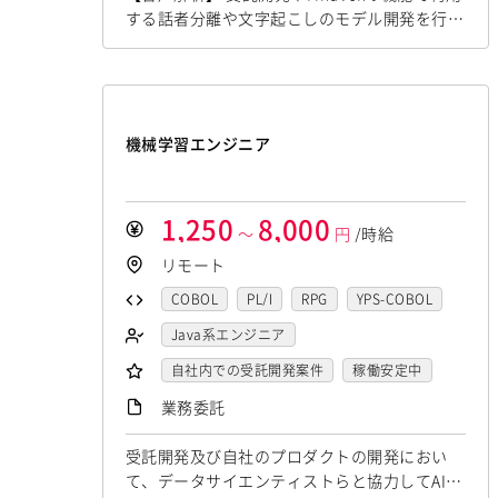
JavaScript
.NET（VB)
.NET（C#)
制御・組み込み系エンジニア
Linux
RedHat
CentOS
OS/2
Salesforceシステムコンサル
する話者分離や文字起こしのモデル開発を行い
Flash
XML
Perl
ASP
スマホアプリ開発（ネイティブ）
ます。直近では、Whisperなどのモデルのチュ
Windows Server
MacOS
OlacleEBSシステムコンサル
銀行系PM
ーニングなどがメインの業務になります。 ▪️言
Actionscript
PHP
Java
JSP
UNIX・C／C++エンジニア
Exchange Server
Active Directory
損保系PM
生保系PM
証券系PM
語処理/大規模言語モデル 受託開発やFindvo
Ruby
アセンブラ
ABAP
ソーシャル系エンジニア
SharePoint Server
IIS
Websphere
PMO
x、Hakky Handbookで利用する大規模言語モ
ストアドプロシージャ
Hadoop
デルを用いたAIの開発を行います。主に、チャ
バックエンドエンジニア（サーバーサイ
Tomcat
Apache
Weblogic
機械学習エンジニア
SAP系（ABAP・BASIS）エンジニア
ド）
ットボットやコンテンツ生成、テキスト解析の
Microsoft Azure
Struts
Spring
フロントエンドエンジニア
Android
フィーチャーフォン
DB2
AIエンジニア
統計解析エンジニア
プロジェクト...
Seasar
CakePHP
Swing
Smarty
業務系エンジニア
Oracle
Access
PostgreSQL
機械学習エンジニア
CAEエンジニア
1,250
8,000
～
円
/時給
Symfony
Ruby on Rails
Seasar2
SAP系（ABAP・BASIS）エンジニア
MySQL
SQLserver
HTML5
CSS3
データエンジニア
リモート
EC-CUBE
OpenGL
MVC
AJAX
AIエンジニア
統計解析エンジニア
Word
Excel
PowerPoint
Cisco
サイバーセキュリティエンジニア
COBOL
PL/I
RPG
YPS-COBOL
FLEX
Dreamweaver
Photoshop
機械学習エンジニア
CAEエンジニア
SAI
WindowsOS
センシング領域エンジニア
JCL
FORTRAN
C
VBA
Java系エンジニア
Fireworks
Illustrator
WordPress
データエンジニア
Cocos2d/Cocos2d-x
Unity
AWS
HMI技術エンジニア
Delphi
PL/SQL
C++
Pro*C
バックエンドエンジニア（サーバーサイ
自社内での受託開発案件
MAYA
IBM系汎用機
NEC系汎用機
稼働安定中
サイバーセキュリティエンジニア
アジャイル開発
オブジェクト指向
データサイエンティスト
ド）
VB
VC++
SQL
Shell C B K
フロントエンドエンジニア
UNISYS
リモートOK
富士通系汎用機
AS/400
業務委託
センシング領域エンジニア
MongoDB
Node.js
Backbone.js
セキュリティエンジニア
アーキテクト
iOS（Objective-C）
Python
AIエンジニア
機械学習エンジニア
日立系汎用機
AIX
HP-UX
Solaris
HMI技術エンジニア
Android（Java）
SQLite
iOS
スクラムマスター
受託開発及び自社のプロダクトの開発におい
JavaScript
.NET（VB)
.NET（C#)
データエンジニア
Linux
RedHat
CentOS
OS/2
データサイエンティスト
Zend Framework
CodeIgniter
て、データサイエンティストらと協力してAIの