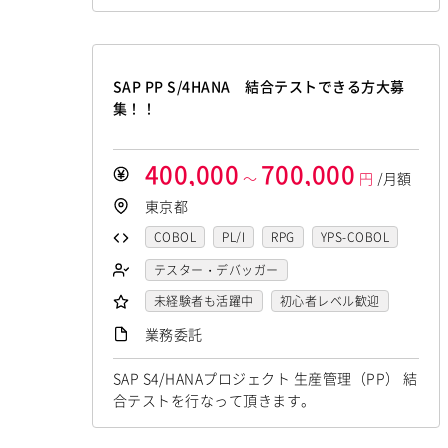
Flash
XML
Perl
ASP
データサイエンティスト
実環境におけるプロトタイプ環境の構築や、プ
Windows Server
MacOS
セキュリティエンジニア
アーキテクト
jQuery
nginx
Memcached
ロダクション環境の構築、実モデルの運用に必
Actionscript
PHP
Java
JSP
Exchange Server
Active Directory
3ds Max
SAP（全般）
BASIS
要な開発を行う。 【シニア】 受託開発及び自
Ruby
アセンブラ
ABAP
SharePoint Server
IIS
Websphere
Django
Catalyst
アライドテレシス
社のプロダクトの開発において、データサイエ
SAP PP S/4HANA 結合テストできる方大募
ストアドプロシージャ
Hadoop
ンティストらと協力してAIの実環境におけるプ
Tomcat
Apache
Weblogic
Brocade
ファイヤーウォール
集！！
ロトタイプ環境の構築や、プロダクション環境
Microsoft Azure
Struts
Spring
Android
フィーチャーフォン
DB2
ロードバランサー
VDI
ThinClient
の構築、実モデルの運用に必要な開発を行う。
Seasar
CakePHP
Swing
Smarty
Oracle
Access
PostgreSQL
生...
Citrix XenApp
Citrix XenDesktop
400,000
700,000
～
円
/月額
Symfony
Ruby on Rails
Seasar2
MySQL
SQLserver
HTML5
CSS3
Microsoft365
OracleEBS
Scala
東京都
EC-CUBE
OpenGL
MVC
AJAX
Word
Excel
PowerPoint
Cisco
iOS（Swift）
Go言語
Hack
COBOL
PL/I
RPG
YPS-COBOL
FLEX
Dreamweaver
Photoshop
SAI
WindowsOS
AngularJS
FuelPHP
Laravel
JCL
FORTRAN
C
VBA
テスター・デバッガー
Fireworks
Illustrator
WordPress
Cocos2d/Cocos2d-x
Unity
AWS
Elixir
BASIC
TypeScript
Delphi
PL/SQL
C++
Pro*C
未経験者も活躍中
MAYA
IBM系汎用機
初心者レベル歓迎
NEC系汎用機
アジャイル開発
オブジェクト指向
CoffeeScript
R言語
Haskell
VB
VC++
SQL
Shell C B K
UNISYS
40歳以上も活躍中
富士通系汎用機
外国人も活躍中
AS/400
業務委託
MongoDB
Node.js
Backbone.js
Amazon Aurora
MariaDB
iOS（Objective-C）
Python
日立系汎用機
服装自由
自社内での受託開発案件
AIX
HP-UX
Solaris
Android（Java）
SQLite
iOS
DynamoDB
Redis
Play Framework
SAP S4/HANAプロジェクト 生産管理（PP） 結
JavaScript
.NET（VB)
.NET（C#)
Linux
大手SIer
RedHat
稼働安定中
CentOS
OS/2
Zend Framework
CodeIgniter
合テストを行なって頂きます。
Java EE
Spark Framework
Flash
XML
Perl
ASP
Windows Server
シニア・定年層歓迎
MacOS
時短勤務歓迎
jQuery
nginx
Memcached
Apache Wicket
JavaServer Faces
Actionscript
PHP
Java
JSP