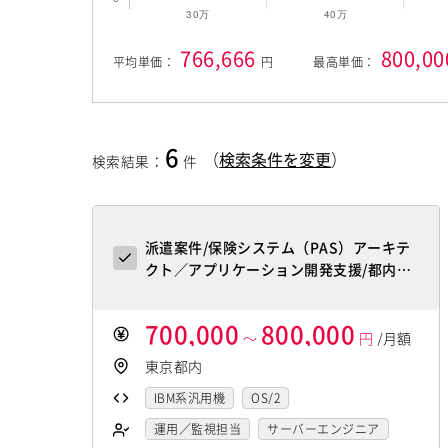
766,666
800,00
平均単価：
円
最高単価：
6
（
検索条件を変更
）
検索結果
：
件
派遣案件/保険システム（PAS）アーキテ
クト／アプリケーション開発支援/都内勤
務/外資系生命保険企業
700,000
800,000
～
円
/月額
東京都内
IBM系汎用機
OS/2
運用／監視担当
サーバーエンジニア