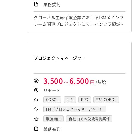
稼働安定中
シニア・定年層歓迎
業務委託
リモートOK
グローバル生命保険企業におけるIBMメインフ
レーム関連プロジェクトにて、インフラ領域を
リードいただける方を募集しております。IBM
Mainframeとオープン系システムをつなぐハイ
ブリッドアーキテクチャの推進や、技術的な課
題解決を担当いただきます。 業務内容 アプリ
ケーション開発チームからの技術問い合わせ対
プロジェクトマネージャー
応 開発ベンダー／インフラベンダー間の技術
調整・ブリッジ業務 IBM Main...
3,500
6,500
～
円
/時給
リモート
COBOL
PL/I
RPG
YPS-COBOL
JCL
FORTRAN
C
VBA
PM（プロジェクトマネージャー）
Delphi
PL/SQL
C++
Pro*C
テスター・デバッガー
服装自由
自社内での受託開発案件
VB
VC++
SQL
Shell C B K
ネットワークエンジニア
稼働安定中
リモートOK
業務委託