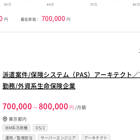
0
700,000
円
最低単価：
円
派遣案件/保険システム（PAS）アーキテクト
勤務/外資系生命保険企業
700,000
800,000
～
円
/月額
東京都内
IBM系汎用機
OS/2
運用／監視担当
サーバーエンジニア
アーキテクト