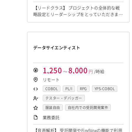
iOS（Objective-C）
Python
DBA（データベース管理者）
【リードクラス】 プロジェクトの全体的な戦
JavaScript
.NET（VB)
.NET（C#)
運用／監視担当
システムコンサル
略設定とリーダーシップをとっていただきま
Flash
XML
Perl
ASP
セキュリティコンサル
システム管理者
す。 ▪️プロジェクト計画、要件の収集・分析、
タイムライン設定 ▪️リソース、予算の割り当
Actionscript
PHP
Java
JSP
LAMP系エンジニア
て、テクニカルリーダーシップ ▪️技術選定、ア
Ruby
アセンブラ
ABAP
Windows系エンジニア
ーキテクチャ設計の支援、テクニカルチャレン
ストアドプロシージャ
Hadoop
ジ対応 ▪️アップセル戦略、新規ビジネスチャン
汎用機系エンジニア
Java系エンジニア
データサイエンティスト
スの識別、クライアントネゴシエーション ▪️ス
Microsoft Azure
Struts
Spring
制御・組み込み系エンジニア
テークホルダーとの連携を強化し、プロ...
Seasar
CakePHP
Swing
Smarty
スマホアプリ開発（ネイティブ）
1,250
8,000
～
円
/時給
Symfony
Ruby on Rails
Seasar2
UNIX・C／C++エンジニア
リモート
EC-CUBE
OpenGL
MVC
AJAX
ソーシャル系エンジニア
COBOL
PL/I
RPG
YPS-COBOL
FLEX
Dreamweaver
Photoshop
サーバーエンジニア
JCL
FORTRAN
C
VBA
テスター・デバッガー
Fireworks
Illustrator
WordPress
バックエンドエンジニア（サーバーサイ
ド）
Delphi
PL/SQL
C++
Pro*C
LAMP系エンジニア
服装自由
MAYA
IBM系汎用機
自社内での受託開発案件
NEC系汎用機
フロントエンドエンジニア
VB
VC++
SQL
Shell C B K
Windows系エンジニア
UNISYS
稼働安定中
富士通系汎用機
リモートOK
AS/400
業務委託
業務系エンジニア
iOS（Objective-C）
Python
汎用機系エンジニア
Java系エンジニア
日立系汎用機
AIX
HP-UX
Solaris
SAPシステムコンサル
【音声解析】 受託開発やFindVoxの機能で利用