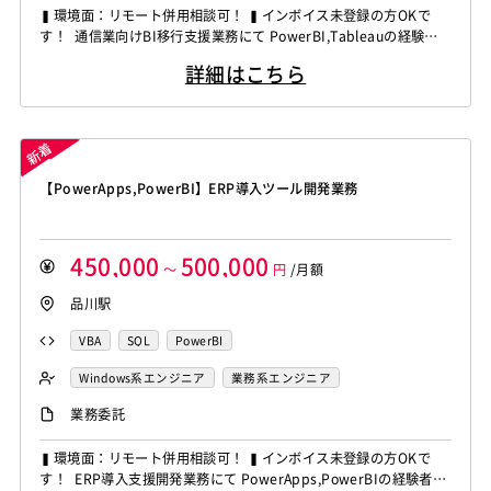
▍環境面：リモート併用相談可！ ▍インボイス未登録の方OKで
す！ 通信業向けBI移行支援業務にて PowerBI,Tableauの経験者
を募集しています！ ◆想定作業◆ ・TableauからPowerBIへのBI
詳細はこちら
資産移行対応 ・PowerBIによるダッシュボード開発 ・Snowflak
eデータ抽出・加工対応 ・要件ヒアリングから製造・テスト・運用
保守まで対応 ...
【PowerApps,PowerBI】ERP導入ツール開発業務
450,000
500,000
～
円
/月額
品川駅
VBA
SQL
PowerBI
Windows系エンジニア
業務系エンジニア
業務委託
▍環境面：リモート併用相談可！ ▍インボイス未登録の方OKで
す！ ERP導入支援開発業務にて PowerApps,PowerBIの経験者を