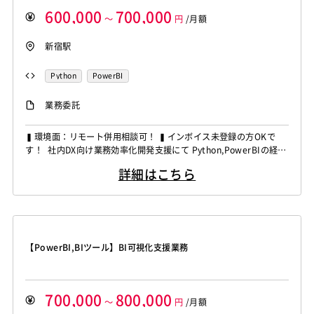
600,000
700,000
～
円
/月額
新宿駅
Python
PowerBI
業務委託
▍環境面：リモート併用相談可！ ▍インボイス未登録の方OKで
す！ 社内DX向け業務効率化開発支援にて Python,PowerBIの経験
者を募集しています！ ◆想定作業◆ ・社内KPI管理ダッシュボー
詳細はこちら
ドの設計開発 ・利用部門へのヒアリングおよび要件整理 ・生成AI
を活用したPython開発対応 ・Azure環境でのデータ連携および加
工対応 ・導入後の保守運...
【PowerBI,BIツール】BI可視化支援業務
700,000
800,000
～
円
/月額