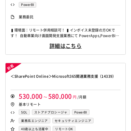
PowerBI
業務委託
▍環境面：リモート併用相談可！ ▍インボイス未登録の方OKで
す！ 自動車業向け画面開発支援業務にて PowerApps,PowerBIの
経験者を募集しています！ ◆想定作業◆ ・PowerAppsを用いた
詳細はこちら
業務画面開発 ・Power BIによるデータ可視化対応 ・車両工程管
理システムの維持保守 ・利用者からの調査依頼・質問対応 ・業務
要件整理および改善提案 ...
＜SharePoint Online＞Microsoft365関連業務支援（14339）
530,000
580,000
～
円
/月額
基本リモート
SQL
ストアドプロシージャ
PowerBI
Power Automate
業務系エンジニア
セキュリティエンジニア
40歳以上も活躍中
リモートOK