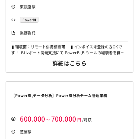
東銀座駅
PowerBI
業務委託
▍環境面：リモート併用相談可！ ▍インボイス未登録の方OKで
す！ BIレポート開発支援にて PowerBI,BIツールの経験者を募集
しています！ ◆想定作業◆ ・PowerBIレポートの設計および実装
詳細はこちら
対応 ・データテーブル設計および構築対応 ・レポートテストおよ
び品質確認対応 ・メンバー向けPowerBI操作レクチャー対応 ～
～～～～～～～～～～～～～...
【PowerBI,データ分析】PowerBI分析チーム管理業務
600,000
700,000
～
円
/月額
芝浦駅