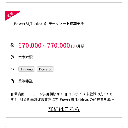
ル改善対応 ・業務改善提案サポート ～～～～～～～～～～～～
～～～～～～～...
【PowerBI,Tableau】データマート構築支援
670,000
770,000
～
円
/月額
六本木駅
Tableau
PowerBI
業務委託
▍環境面：リモート併用相談可！ ▍インボイス未登録の方OKで
す！ BI分析基盤改善業務にて PowerBI,Tableauの経験者を募集
しています！ ◆想定作業◆ ・Power BIによるダッシュボード設
詳細はこちら
計・開発 ・既存レポートの横展開・最適化 ・データマート要件整
理 ・複数データソース統合 ・データモデリング対応 ～～～～～
～～～～～～～～～～～～...