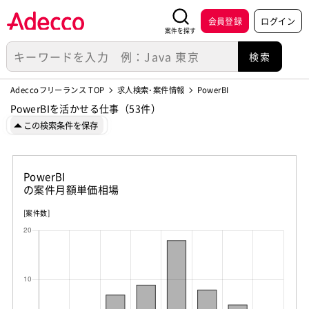
会員登録
ログイン
案件を探す
Adeccoフリーランス TOP
求人検索･案件情報
PowerBI
PowerBIを活かせる仕事（53件）
この検索条件を保存
PowerBI
の案件月額単価相場
[案件数]