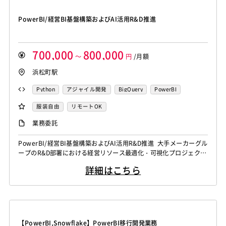
PowerBI/経営BI基盤構築およびAI活用R&D推進
700,000
800,000
～
円
/月額
浜松町駅
Python
アジャイル開発
BigQuery
PowerBI
服装自由
リモートOK
業務委託
PowerBI/経営BI基盤構築およびAI活用R&D推進 大手メーカーグル
ープのR&D部署における経営リソース最適化・可視化プロジェクト
をご担当いただきます。 Power BIを用いた経営BI基盤の構築と並
詳細はこちら
行して、生成AIを活用した 先進的なR&D（研究開発）やPoC、実
装をアジャイル形式で推進していただく予定です。 【仕事内容】
下記の業務を担っていただく想定です。 ・経営リソー...
【PowerBI,Snowflake】PowerBI移行開発業務