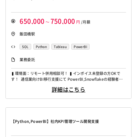
650,000
750,000
～
円
/月額
飯田橋駅
SQL
Python
Tableau
PowerBI
業務委託
▍環境面：リモート併用相談可！ ▍インボイス未登録の方OKで
す！ 通信業向けBI移行支援にて PowerBI,Snowflakeの経験者を
募集しています！ ◆想定作業◆ ・TableauからPowerBI移行対応
詳細はこちら
・PowerBIダッシュボード開発 ・データ抽出加工対応 ・Snowfl
akeデータ管理対応 ・BI運用保守開発対応 ～～～～～～～～...
【Python,PowerBI】社内KPI管理ツール開発支援