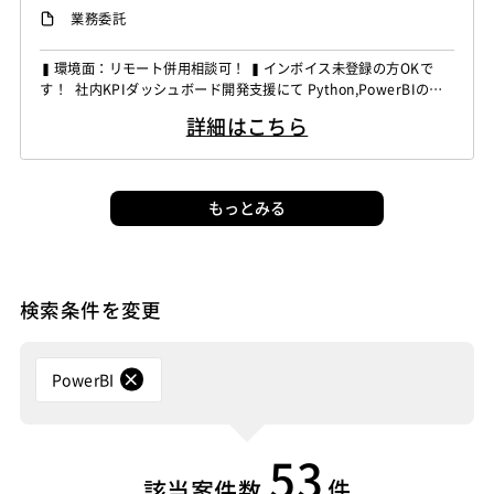
業務委託
▍環境面：リモート併用相談可！ ▍インボイス未登録の方OKで
す！ 社内KPIダッシュボード開発支援にて Python,PowerBIの経
験者を募集しています！ ◆想定作業◆ ・社内KPI管理ダッシュボ
詳細はこちら
ードの設計開発 ・業務部門へのヒアリングおよび要件整理 ・生成
AIを活用したPython開発対応 ・Azure環境でのデータ連携および
加工対応 ・導入後の保守...
もっとみる
検索条件を変更
PowerBI
53
件
該当案件数