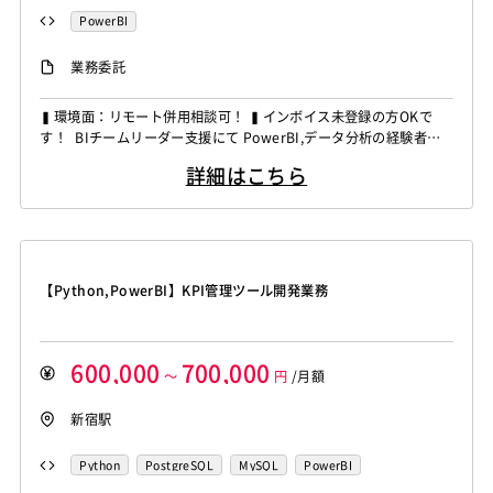
PowerBI
業務委託
▍環境面：リモート併用相談可！ ▍インボイス未登録の方OKで
す！ BIチームリーダー支援にて PowerBI,データ分析の経験者を
募集しています！ ◆想定作業◆ ・Power BIによるデータ分析チ
詳細はこちら
ーム管理 ・顧客要望のヒアリング対応 ・BIレポート作成方針の検
討支援 ・メンバーへの作業指示および進捗管理 ・データ活用施策
の提案対応 ～～～～～～...
【Python,PowerBI】KPI管理ツール開発業務
600,000
700,000
～
円
/月額
新宿駅
Python
PostgreSQL
MySQL
PowerBI