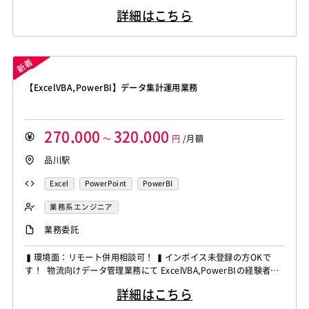
募集しています！ ◆想定作業◆ ・ERP導入に伴う業務ツール開発
詳細はこちら
支援 ・PowerPlatformを利用したアプリ開発 ・要件定義・開
発・テスト対応 ・既存ツール分析および置換計画作成 ・開発ベン
ダーとの調整・レビュー ...
【ExcelVBA,PowerBI】データ集計運用業務
270,000
320,000
～
円
/月額
品川駅
Excel
PowerPoint
PowerBI
業務系エンジニア
業務委託
▍環境面：リモート併用相談可！ ▍インボイス未登録の方OKで
す！ 物流向けデータ管理業務にて ExcelVBA,PowerBIの経験者を
募集しています！ ◆想定作業◆ ・物流データ管理と集計対応 ・E
詳細はこちら
xcelを用いたデータ整理 ・PowerPoint資料作成対応 ・集計ツー