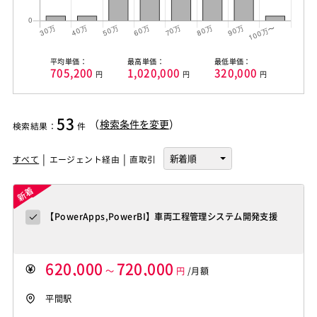
平均単価：
最高単価：
最低単価：
705,200
1,020,000
320,000
円
円
円
53
（
検索条件を変更
）
検索結果
：
件
すべて
エージェント経由
直取引
【PowerApps,PowerBI】車両工程管理システム開発支援
620,000
720,000
～
円
/月額
平間駅