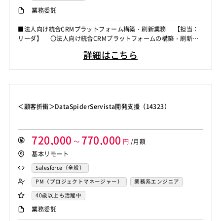
業務委託
■法人向け統合CRMプラットフォーム構築・刷新業務 【担当：
リーダ】 〇法人向け統合CRMプラットフォームの構築・刷新プ
ロジェクト(通信業) 要件定義から開発までの一連のシステム構
詳細はこちら
築業務を担当 〇要件定義・設計工程では、業務要件の整理およ
び要件定義書の作成、UI/UXおよび外部システム連携（IF連携）に
関するアーキテクチャ検討・設計を実施するとともに、業務部門や
対向システム担当者...
＜顧客折衝＞DataSpiderServista開発支援（14323）
720,000
770,000
～
円
/月額
基本リモート
Salesforce（全般）
PM（プロジェクトマネージャー）
業務系エンジニア
40歳以上も活躍中
業務委託