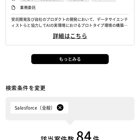
PostgreSQL
MySQL
SQLserver
HTML5
CSS3
Yii
Slim Framework
Sinatra
Padrino
RSpec
iOS（Objective-C）
Python
JavaScript
.NET（VB)
フロントエンドエンジニア
AIエンジニア
業務委託
Word
Excel
PowerPoint
Cisco
SAI
Bottle
Tornado
Flask
Vue.js
React.js
.NET（C#)
Flash
XML
Perl
ASP
機械学習エンジニア
データエンジニア
WindowsOS
Cocos2d/Cocos2d-x
Unity
AWS
受託開発及び自社のプロダクトの開発において、データサイエンテ
Knockout.js
Bootstrap
LESS
SASS
Cordova
Actionscript
PHP
Java
JSP
Ruby
データサイエンティスト
ィストらと協力してAIの実環境におけるプロトタイプ環境の構築
アジャイル開発
オブジェクト指向
MongoDB
Monaca
Telerik Platform
TensorFlow
Caffe
アセンブラ
ABAP
ストアドプロシージャ
Hadoop
や、プロダクション環境の構築、実モデルの運用に必要な開発を行
Node.js
Backbone.js
Android（Java）
SQLite
詳細はこちら
う。 【シニア】 受託開発及び自社のプロダクトの開発において、
Chainer
Elasticsearch
Apache Solr
Microsoft Azure
Struts
Spring
Seasar
CakePHP
iOS
Zend Framework
CodeIgniter
jQuery
nginx
データサイエンティストらと協力してAIの実環境におけるプロトタ
Amazon Redshift
Treasure Data
BigQuery
Swing
Smarty
Symfony
Ruby on Rails
Seasar2
イプ環境の構築や、プロダクション環境の構築、実モデルの運用に
Memcached
3ds Max
SAP（全般）
BASIS
Apache Spark
Debian
SUSE Linux
Unreal Engine
EC-CUBE
OpenGL
MVC
AJAX
FLEX
必要な開発を行う。 生...
Django
Catalyst
アライドテレシス
Brocade
もっとみる
Lumberyard
Sketch
Adobe XD
Cinema 4D
Dreamweaver
Photoshop
Fireworks
Illustrator
ファイヤーウォール
ロードバランサー
VDI
Final Cut Pro
Vegas Pro
After Effects
WordPress
MAYA
IBM系汎用機
NEC系汎用機
ThinClient
Citrix XenApp
Citrix XenDesktop
Adobe Premiere
Avid
Git
Subversion
Mercurial
UNISYS
富士通系汎用機
AS/400
日立系汎用機
Microsoft365
OracleEBS
Scala
iOS（Swift）
検索条件を変更
VSS
Jenkins
CircleCI
TravisCI
wercker
AIX
HP-UX
Solaris
Linux
RedHat
CentOS
Go言語
Hack
AngularJS
FuelPHP
Laravel
Google Analytics
Adobe Analytics
OS/2
Windows Server
MacOS
Exchange Server
Elixir
BASIC
TypeScript
CoffeeScript
R言語
Google Cloud Platform
Heroku
Bluemix
ルーター
Active Directory
SharePoint Server
IIS
Websphere
Haskell
Amazon Aurora
MariaDB
DynamoDB
Salesforce（全般）
L2スイッチ
Docker
Chef
Lotus Notes
Tomcat
Apache
Weblogic
Android
Redis
Play Framework
Java EE
Spark Framework
Lotus Domino
Cybozu
Vim
Emacs
Atom
フィーチャーフォン
DB2
Oracle
Access
Apache Wicket
JavaServer Faces
JUnit
Phalcon
Sublime Text
Brackets
Redmine
JIRA
Backlog
PostgreSQL
MySQL
SQLserver
HTML5
CSS3
84
Yii
Slim Framework
Sinatra
Padrino
RSpec
Pivotal Tracker
GitLab
GitHub Enterprise
Word
Excel
PowerPoint
Cisco
SAI
件
該当案件数
Bottle
Tornado
Flask
Vue.js
React.js