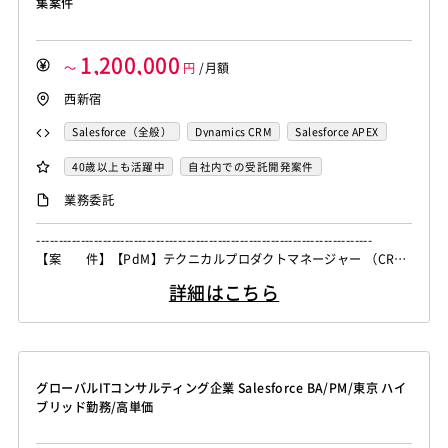
集案件
1,200,000
～
円
/月額
西新宿
Salesforce（全般）
Dynamics CRM
Salesforce APEX
Sales Cloud
Salesforce Lightning
40歳以上も活躍中
自社内での受託開発案件
業務委託
----------------------------------------------------------------------------
【案 件】【PdM】テクニカルプロダクトマネージャー （CRM/
SFA連携）募集案件 【業務内容】 営業に特化したAIプロダクトに
詳細はこちら
おいて、CRM / SFA連携機能 および 機能開発をリードしていただ
きます。 データをCRM /...
グローバルITコンサルティング企業 Salesforce BA/PM/東京 ハイ
ブリッド勤務/高単価