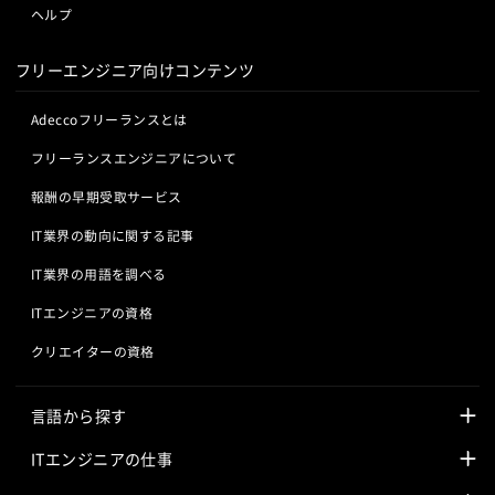
ヘルプ
MotionBoard
Yellowfin
Actionista!
UiPath
Blue Prism
Winautomation
Automation Anywhere
フリーエンジニア向けコンテンツ
WinActor
RoboTANGO
BizRobo!
Rust
Dart
GraphQL
PyTorch
Pandas
scikit-learn
Kintone
Adeccoフリーランスとは
VS Code
JetBrains
Clickup
Flutter
Hyper-V
フリーランスエンジニアについて
SpringBoot
React Native
SciPy
Numpy
報酬の早期受取サービス
Matplotlib
Keras
Figma
Canva
スクラム開発
VMware
Sales Cloud
Service Cloud
IT業界の動向に関する記事
Experience Cloud
Marketing Cloud
IT業界の用語を調べる
Account Engagement
Salesforce Lightning
ITエンジニアの資格
Oracle ERP Cloud
Oracle NetSuite
Dynamics
PowerBI
Looker Studio
Power Automate
クリエイターの資格
Confluence
言語から探す
Javaの求人
ITエンジニアの仕事
PHPの求人
LAMPエンジニア