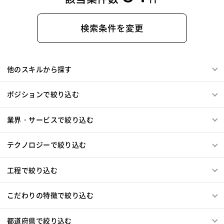
Salesforce（全般）
Dynamics CRM
BW
SAP SD
WindowsOS
Cocos2d/Cocos2d-x
Unity
AWS
Knockout.js
Bootstrap
LESS
SASS
Cordova
SAP MM
SAP PP
SAP HR
SAP FI
SAP CO
アジャイル開発
オブジェクト指向
MongoDB
Monaca
Telerik Platform
TensorFlow
Caffe
検索条件を変更
Salesforce APEX
Kotlin
MATLAB
Anaconda
Node.js
Backbone.js
Android（Java）
SQLite
Chainer
Elasticsearch
Apache Solr
Simulink
Tableau
Oracle BI
Qlik Sense
iOS
Zend Framework
CodeIgniter
jQuery
nginx
Amazon Redshift
Treasure Data
BigQuery
MotionBoard
Yellowfin
Actionista!
UiPath
Memcached
3ds Max
SAP（全般）
BASIS
Apache Spark
Debian
SUSE Linux
Unreal Engine
他のスキルから探す
Blue Prism
Winautomation
Automation Anywhere
Django
Catalyst
アライドテレシス
Brocade
Lumberyard
Sketch
Adobe XD
Cinema 4D
WinActor
RoboTANGO
BizRobo!
Rust
Dart
ファイヤーウォール
ロードバランサー
VDI
Final Cut Pro
Vegas Pro
After Effects
ポジションで絞り込む
GraphQL
PyTorch
Pandas
scikit-learn
Kintone
ThinClient
Citrix XenApp
Citrix XenDesktop
Adobe Premiere
Avid
Git
Subversion
Mercurial
VS Code
JetBrains
Clickup
Flutter
Hyper-V
Microsoft365
OracleEBS
Scala
iOS（Swift）
VSS
Jenkins
CircleCI
TravisCI
wercker
業界・サービスで絞り込む
SpringBoot
React Native
SciPy
Numpy
Go言語
Hack
AngularJS
FuelPHP
Laravel
Google Analytics
Adobe Analytics
Matplotlib
Keras
Figma
Canva
スクラム開発
Elixir
BASIC
TypeScript
CoffeeScript
R言語
Google Cloud Platform
Heroku
Bluemix
ルーター
テクノロジーで絞り込む
VMware
Sales Cloud
Service Cloud
Haskell
Amazon Aurora
MariaDB
DynamoDB
L2スイッチ
Docker
Chef
Lotus Notes
Experience Cloud
Marketing Cloud
Redis
Play Framework
Java EE
Spark Framework
Lotus Domino
Cybozu
Vim
Emacs
Atom
工程で絞り込む
Account Engagement
Salesforce Lightning
Apache Wicket
JavaServer Faces
JUnit
Phalcon
Sublime Text
Brackets
Redmine
JIRA
Backlog
Oracle ERP Cloud
Oracle NetSuite
Dynamics
Yii
Slim Framework
Sinatra
Padrino
RSpec
Pivotal Tracker
GitLab
GitHub Enterprise
こだわりの特徴で絞り込む
PowerBI
Looker Studio
Power Automate
Bottle
Tornado
Flask
Vue.js
React.js
Salesforce（全般）
Dynamics CRM
BW
SAP SD
Confluence
Knockout.js
Bootstrap
LESS
SASS
Cordova
都道府県で絞り込む
SAP MM
SAP PP
SAP HR
SAP FI
SAP CO