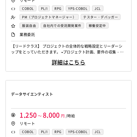
リモート
COBOL
PL/I
RPG
YPS-COBOL
JCL
FORTRAN
C
VBA
Delphi
PL/SQL
C++
PM（プロジェクトマネージャー）
テスター・デバッガー
Pro*C
VB
VC++
SQL
Shell C B K
ネットワークエンジニア
DBA（データベース管理者）
服装自由
自社内での受託開発案件
稼働安定中
iOS（Objective-C）
Python
JavaScript
.NET（VB)
運用／監視担当
システムコンサル
リモートOK
業務委託
.NET（C#)
Flash
XML
Perl
ASP
セキュリティコンサル
システム管理者
【リードクラス】 プロジェクトの全体的な戦略設定とリーダーシ
Actionscript
PHP
Java
JSP
Ruby
LAMP系エンジニア
Windows系エンジニア
ップをとっていただきます。 ▪️プロジェクト計画、要件の収集・分
アセンブラ
ABAP
ストアドプロシージャ
Hadoop
汎用機系エンジニア
Java系エンジニア
析、タイムライン設定 ▪️リソース、予算の割り当て、テクニカルリ
詳細はこちら
ーダーシップ ▪️技術選定、アーキテクチャ設計の支援、テクニカル
Microsoft Azure
Struts
Spring
Seasar
CakePHP
制御・組み込み系エンジニア
チャレンジ対応 ▪️アップセル戦略、新規ビジネスチャンスの識別、
Swing
Smarty
Symfony
Ruby on Rails
Seasar2
スマホアプリ開発（ネイティブ）
クライアントネゴシエーション ▪️ステークホルダーとの連携を強化
EC-CUBE
OpenGL
MVC
AJAX
FLEX
し、プロ...
UNIX・C／C++エンジニア
ソーシャル系エンジニア
Dreamweaver
Photoshop
Fireworks
Illustrator
サーバーエンジニア
データサイエンティスト
WordPress
MAYA
IBM系汎用機
NEC系汎用機
バックエンドエンジニア（サーバーサイド）
UNISYS
富士通系汎用機
AS/400
日立系汎用機
フロントエンドエンジニア
業務系エンジニア
AIX
HP-UX
Solaris
Linux
RedHat
CentOS
SAPシステムコンサル
Salesforceシステムコンサル
1,250
8,000
～
円
/時給
OS/2
Windows Server
MacOS
Exchange Server
OlacleEBSシステムコンサル
銀行系PM
損保系PM
リモート
Active Directory
SharePoint Server
IIS
Websphere
生保系PM
証券系PM
PMO
COBOL
PL/I
RPG
YPS-COBOL
JCL
Tomcat
Apache
Weblogic
Android
SAP系（ABAP・BASIS）エンジニア
AIエンジニア