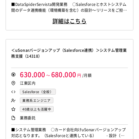
■DataSpiderServista開発業務 ○Salesforceとホストシステム
間のデータ連携機能（環境構築を含む）の設計～リリースをご担当
いただきます。 ＜主な作業内容＞ ・顧客とのコミュニケーシ
詳細はこちら
ョンを通じて、要件定義を行う ・連携するシステムへの影響を
考え、連携処理の設計方針の検討・レビューの実施 ・メンバー
層の作成物のレビュー ＜期待される役割＞ ・...
＜uSonarバージョンアップ（Salesforce連携）＞システム管理業
務支援（14318）
630,000
680,000
～
円
/月額
江東区内
Salesforce（全般）
業務系エンジニア
40歳以上も活躍中
業務委託
■システム管理業務 ○カード会社向けuSonarバージョンアップ
対応となります。（Salesforceと連携している） ・設計（資