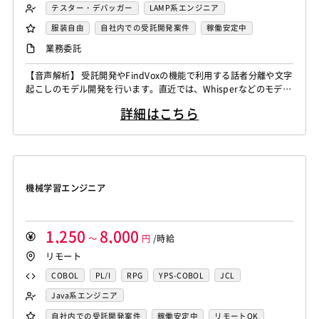
FORTRAN
C
VBA
Delphi
PL/SQL
C++
テスター・デバッガー
LAMP系エンジニア
フィーチャーフォン
DB2
Oracle
Access
統計解析エンジニア
機械学習エンジニア
Pro*C
VB
VC++
SQL
Shell C B K
Windows系エンジニア
汎用機系エンジニア
服装自由
自社内での受託開発案件
稼働安定中
PostgreSQL
MySQL
SQLserver
HTML5
CSS3
CAEエンジニア
データエンジニア
iOS（Objective-C）
Python
JavaScript
.NET（VB)
Java系エンジニア
制御・組み込み系エンジニア
リモートOK
業務委託
Word
Excel
PowerPoint
Cisco
SAI
サイバーセキュリティエンジニア
.NET（C#)
Flash
XML
Perl
ASP
スマホアプリ開発（ネイティブ）
WindowsOS
Cocos2d/Cocos2d-x
Unity
AWS
センシング領域エンジニア
HMI技術エンジニア
【音声解析】 受託開発やFindVoxの機能で利用する話者分離や文字
Actionscript
PHP
Java
JSP
Ruby
UNIX・C／C++エンジニア
ソーシャル系エンジニア
起こしのモデル開発を行います。直近では、Whisperなどのモデル
アジャイル開発
オブジェクト指向
MongoDB
データサイエンティスト
セキュリティエンジニア
アセンブラ
ABAP
ストアドプロシージャ
Hadoop
バックエンドエンジニア（サーバーサイド）
のチューニングなどがメインの業務になります。 ▪️言語処理/大規
Node.js
Backbone.js
Android（Java）
SQLite
アーキテクト
スクラムマスター
詳細はこちら
模言語モデル 受託開発やFindvox、Hakky Handbookで利用する
Microsoft Azure
Struts
Spring
Seasar
CakePHP
フロントエンドエンジニア
業務系エンジニア
iOS
Zend Framework
CodeIgniter
jQuery
nginx
大規模言語モデルを用いたAIの開発を行います。主に、チャットボ
Swing
Smarty
Symfony
Ruby on Rails
Seasar2
SAP系（ABAP・BASIS）エンジニア
AIエンジニア
ットやコンテンツ生成、テキスト解析のプロジェクト...
Memcached
3ds Max
SAP（全般）
BASIS
EC-CUBE
OpenGL
MVC
AJAX
FLEX
統計解析エンジニア
機械学習エンジニア
Django
Catalyst
アライドテレシス
Brocade
Dreamweaver
Photoshop
Fireworks
Illustrator
CAEエンジニア
データエンジニア
ファイヤーウォール
ロードバランサー
VDI
機械学習エンジニア
WordPress
MAYA
IBM系汎用機
NEC系汎用機
サイバーセキュリティエンジニア
ThinClient
Citrix XenApp
Citrix XenDesktop
UNISYS
富士通系汎用機
AS/400
日立系汎用機
センシング領域エンジニア
HMI技術エンジニア
Microsoft365
OracleEBS
Scala
iOS（Swift）
AIX
HP-UX
Solaris
Linux
RedHat
CentOS
データサイエンティスト
セキュリティエンジニア
1,250
8,000
Go言語
～
Hack
AngularJS
円
/時給
FuelPHP
Laravel
OS/2
Windows Server
MacOS
Exchange Server
アーキテクト
リモート
Elixir
BASIC
TypeScript
CoffeeScript
R言語
Active Directory
SharePoint Server
IIS
Websphere
Haskell
Amazon Aurora
MariaDB
DynamoDB
COBOL
PL/I
RPG
YPS-COBOL
JCL
Tomcat
Apache
Weblogic
Android
Redis
Play Framework
Java EE
Spark Framework
FORTRAN
C
VBA
Delphi
PL/SQL
C++
Java系エンジニア
フィーチャーフォン
DB2
Oracle
Access
Apache Wicket
JavaServer Faces
JUnit
Phalcon
Pro*C
VB
VC++
SQL
Shell C B K
バックエンドエンジニア（サーバーサイド）
自社内での受託開発案件
稼働安定中
リモートOK