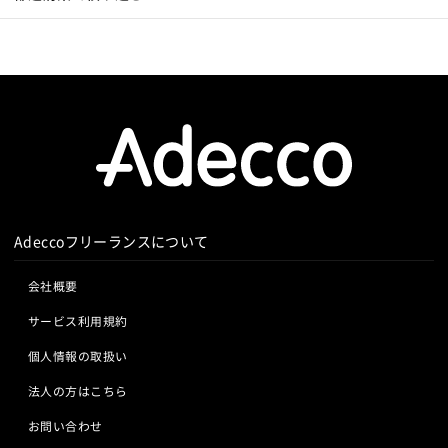
Monaca
Telerik Platform
TensorFlow
Caffe
Salesforce APEX
Kotlin
MATLAB
Anaconda
Chainer
Elasticsearch
Apache Solr
Simulink
Tableau
Oracle BI
Qlik Sense
Amazon Redshift
Treasure Data
BigQuery
MotionBoard
Yellowfin
Actionista!
UiPath
Apache Spark
Debian
SUSE Linux
Unreal Engine
Blue Prism
Winautomation
Automation Anywhere
Lumberyard
Sketch
Adobe XD
Cinema 4D
WinActor
RoboTANGO
BizRobo!
Rust
Dart
Final Cut Pro
Vegas Pro
After Effects
GraphQL
PyTorch
Pandas
scikit-learn
Kintone
Adobe Premiere
Avid
Git
Subversion
Mercurial
VS Code
JetBrains
Clickup
Flutter
Hyper-V
VSS
Jenkins
CircleCI
TravisCI
wercker
SpringBoot
React Native
SciPy
Numpy
Google Analytics
Adobe Analytics
Matplotlib
Keras
Figma
Canva
スクラム開発
Google Cloud Platform
Heroku
Bluemix
ルーター
Adeccoフリーランスについて
VMware
Sales Cloud
Service Cloud
L2スイッチ
Docker
Chef
Lotus Notes
Experience Cloud
Marketing Cloud
会社概要
Lotus Domino
Cybozu
Vim
Emacs
Atom
Account Engagement
Salesforce Lightning
Sublime Text
Brackets
Redmine
JIRA
Backlog
サービス利用規約
Oracle ERP Cloud
Oracle NetSuite
Dynamics
Pivotal Tracker
GitLab
GitHub Enterprise
個人情報の取扱い
PowerBI
Looker Studio
Power Automate
Salesforce（全般）
Dynamics CRM
BW
SAP SD
Confluence
法人の方はこちら
SAP MM
SAP PP
SAP HR
SAP FI
SAP CO
Salesforce APEX
Kotlin
MATLAB
Anaconda
お問い合わせ
Simulink
Tableau
Oracle BI
Qlik Sense