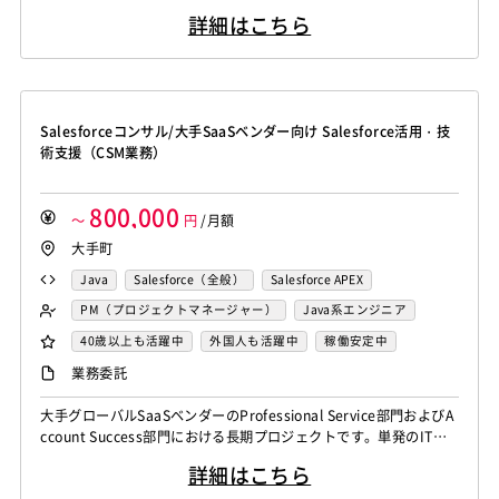
料修正） ・開発（API連携の内容の修正） ・テスト（過去に行
詳細はこちら
ったテスト内容を踏まえて、動作検証、追加テストの検証）
Salesforceコンサル/大手SaaSベンダー向け Salesforce活用・技
術支援（CSM業務）
800,000
～
円
/月額
大手町
Java
Salesforce（全般）
Salesforce APEX
PM（プロジェクトマネージャー）
Java系エンジニア
カスタマーサポート
ヘルプデスク
40歳以上も活躍中
外国人も活躍中
稼働安定中
Salesforceシステムコンサル
PMO
シニア・定年層歓迎
業務委託
大手グローバルSaaSベンダーのProfessional Service部門およびA
ccount Success部門における長期プロジェクトです。単発のIT開
発ではなく、同社製品（Salesforce）を利用する顧客の活用・定着
詳細はこちら
をテクノロジーと運用の両面から長期的に支える、非常に重要度の