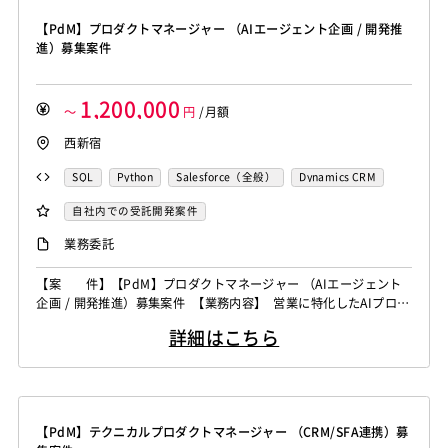
【PdM】プロダクトマネージャー （AIエージェント企画 / 開発推
進）募集案件
1,200,000
～
円
/月額
西新宿
SQL
Python
Salesforce（全般）
Dynamics CRM
自社内での受託開発案件
業務委託
【案 件】【PdM】プロダクトマネージャー （AIエージェント
企画 / 開発推進）募集案件 【業務内容】 営業に特化したAIプロダ
クトにおいて、AIエージェントを活用した営業支援プロダクトの企
詳細はこちら
画・開発を推進していただきます。 既にある基盤のプロダクトを
活用しながら、営業業務の自動化・高度化を実現するAIエージェン
トの設計や プロトタイプ開発・顧客検証を高速に回しプロダクト
価値の創...
【PdM】テクニカルプロダクトマネージャー （CRM/SFA連携）募