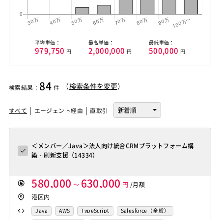
平均単価：
最高単価：
最低単価：
979,750
2,000,000
500,000
円
円
円
84
（
検索条件を変更
）
検索結果
：
件
すべて
エージェント経由
直取引
＜メンバー／Java＞法人向け統合CRMプラットフォーム構
築・刷新支援（14334）
580,000
630,000
～
円
/月額
港区内
Java
AWS
TypeScript
Salesforce（全般）