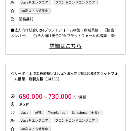
Java系エンジニア
フロントエンドエンジニア
業務系エンジニア
40歳以上も活躍中
業務委託
■法人向け統合CRMプラットフォーム構築・刷新業務 【担当：
メンバー】 〇法人向け統合CRMプラットフォームの構築・刷新
プロジェクト(通信業) システム構築業務を担当 〇各機能の
詳細はこちら
詳細設計、実装を担当し、システム開発を遂行する。
＜リーダ／上流工程経験／Java＞法人向け統合CRMプラットフォ
ーム構築・刷新支援（14333）
680,000
730,000
～
円
/月額
港区内
Java
AWS
TypeScript
Salesforce（全般）
Java系エンジニア
フロントエンドエンジニア
業務系エンジニア
40歳以上も活躍中