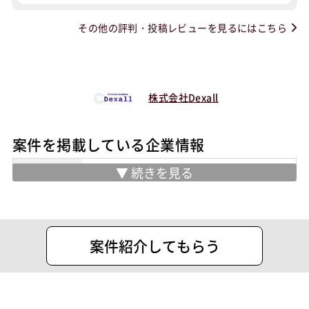
その他の評判・投稿レビューを見るにはこちら
株式会社Dexall
案件を掲載している企業情報
業務内容
・ITエンジニアリング事業
・システムインテグレーション事業
・DXコンサルティング事業
住所
東京都渋谷区恵比寿西1-32-16 COM-B
案件紹介してもらう
OX 4階
設立
2021年2月18日