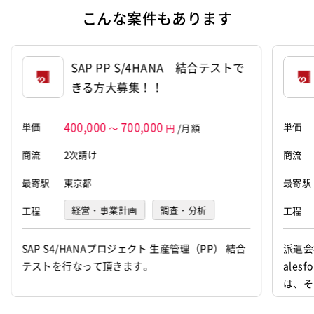
代表者
柴田 真聡
こんな案件もあります
資本金
2,000万円
SAP PP S/4HANA 結合テストで
きる方大募集！！
400,000
700,000
単価
単価
～
円
/月額
商流
2次請け
商流
最寄駅
東京都
最寄駅
経営・事業計画
調査・分析
工程
工程
要件定義
基本設計
詳細設計
SAP S4/HANAプロジェクト 生産管理（PP） 結合
派遣会
テストを行なって頂きます。
ale
プログラミング(実装)
テスト
は、そ
デバッグ
運用・保守