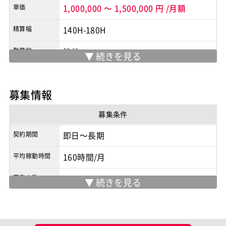
単価
1,000,000
～
1,500,000
円
/月額
精算幅
140H-180H
勤務地
渋谷
※実際の勤務地は応募時にご確認下さい
契約形態
業務委託
募集情報
商流
元請
募集条件
契約期間
即日～長期
平均稼動時間
160時間/月
募集人数
1人
現場情報
服装
私服可