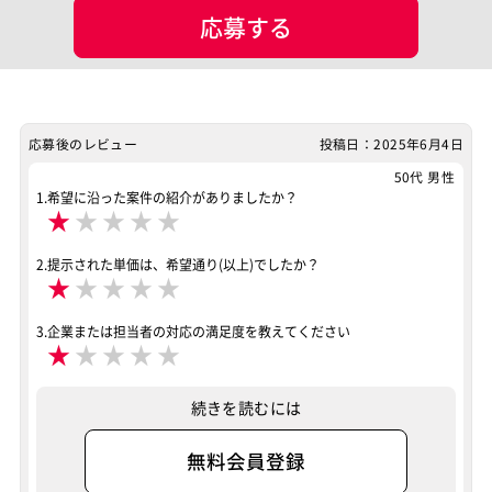
応募する
マッチング設定
業界・業種
担当工程
経営・事業計画
調査・分析
要件定義
基本設計
応募後のレビュー
投稿日：2025年6月4日
ポジション
50代 男性
PM（プロジェクトマネージャー）
1.希望に沿った案件の紹介がありましたか？
★
★
★
★
★
スキル
Salesforce（全般）
Salesforce APEX
2.提示された単価は、希望通り(以上)でしたか？
Sales Cloud
Service Cloud
Experience Cloud
★
★
★
★
★
Marketing Cloud
Account Engagement
3.企業または担当者の対応の満足度を教えてください
★
★
★
★
★
Salesforce Lightning
特徴
続きを読むには
40歳以上も活躍中
服装自由
稼働安定中
リモートOK
無料会員登録