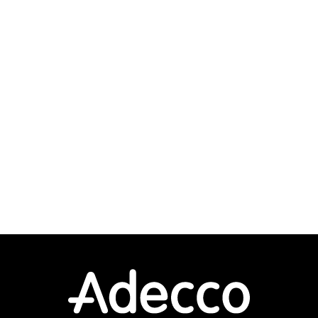
デザイン
イラスト
マークアップ
その他
インフラ設計
インフラ構築
インフラ監視