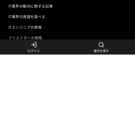
IT業界の動向に関する記事
IT業界の用語を調べる
ITエンジニアの資格
クリエイターの資格
ログイン
案件を探す
言語から探す
Javaの求人
ITエンジニアの仕事
PHPの求人
LAMPエンジニア
クリエイターの仕事
Rubyの求人
Javaエンジニア
Webディレクター
特徴から探す
Objective-Cの求人
サーバーエンジニア
Webデザイナー
未経験も活躍中
jQueryの求人
ネットワークエンジニア
フロントエンドエンジニア
初心者レベル歓迎
©
Adecco
2026
HTML5の求人
ネイティブアプリ開発
アートディレクター
40歳以上も活躍中