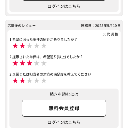
その他
40歳以上も活躍中
服装自由
稼働安定中
ログインはこちら
リモートOK
案件ID：599979
応募後のレビュー
投稿日：2025年5月10日
50代 男性
1.希望に沿った案件の紹介がありましたか？
★
★
★
★
★
2.提示された単価は、希望通り(以上)でしたか？
★
★
★
★
★
3.企業または担当者の対応の満足度を教えてください
★
★
★
★
★
続きを読むには
無料会員登録
ログインはこちら