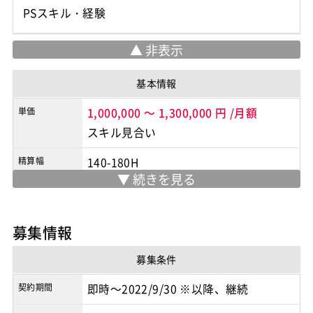
PSスキル・経験
基本情報
単価
1,000,000
～
1,300,000
円
/月額
スキル見合い
精算幅
140-180H
勤務地
都内
/
原則リモート（週1都内）
※実際の勤務地は応募時にご確認下さい
募集情報
契約形態
業務委託
募集条件
商流
2次請け
契約期間
即時～2022/9/30 ※以降、継続