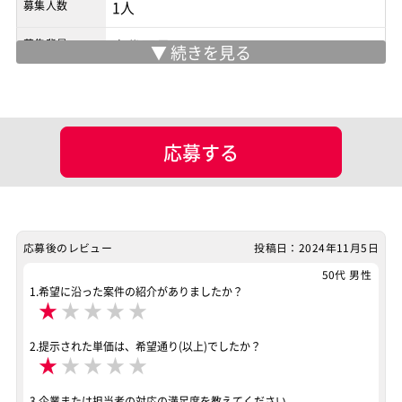
募集人数
1人
募集背景
交代要員
面談回数
1回
現場情報
応募する
服装
ビジネスカジュアル
マッチング設定
業界・業種
製造業
応募後のレビュー
投稿日：2024年11月5日
担当工程
50代 男性
調査・分析
要件定義
基本設計
詳細設計
1.希望に沿った案件の紹介がありましたか？
★
★
★
★
★
プログラミング(実装)
テスト
デバッグ
運用・保守
その他
2.提示された単価は、希望通り(以上)でしたか？
★
★
★
★
★
ポジション
PM（プロジェクトマネージャー）
3.企業または担当者の対応の満足度を教えてください