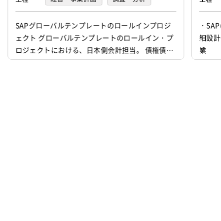
要件定義
基本設計
詳細設計
SAPグローバルテンプレートのロールインプロジ
・SA
ェクト グローバルテンプレートのロールイン・プ
細設計
プログラミング(実装)
テスト
ロジェクトにおける、日本側会計担当。 債権債務
業
デバッグ
運用・保守
その他
管理領域におけるユーザ受入テスト支援、移行支
援
インフラ設計
インフラ構築