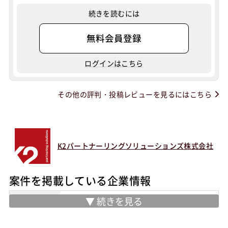
SAP CO
Salesforce APEX
続きを読むには
特徴
40歳以上も活躍中
外国人も活躍中
服装自由
無料会員登録
大手SIer
稼働安定中
シニア・定年層歓迎
ログインはこちら
リモートOK
その他
40歳以上も活躍中
外国人も活躍中
服装自由
その他の評判・投稿レビューを見るにはこちら
客先常駐/所属会社のチーム案件
新規開発
統合
移行/リプレイス
運用保守開発
カスタマイズ
有名大企業
有名IT企業
大手SIer
K2パートナーリングソリューションズ株式会社
最新技術を取り入れている
案件を掲載している企業情報
ウォーターフォール型開発
スキルチェンジ可能
現場での教育あり
業務内容
ERP/CRM/BI/Cyber Security / IoT / AI
& Robotics / Mobility分野のプロフェッ
顧客と直接コミュニケーション可能
稼働安定中