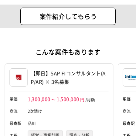
ショナルの受託案件ご案内及び人材紹介
ビジネスカジュアル
染髪OK
シニア・定年層歓迎
リモートOK
住所
東京都千代田区丸の内２ー１ー１ 明治
案件紹介してもらう
安田生命ビル１９階
テクノロジー
クラウド
設立
1997年3月28日
案件ID：535898
代表者
Chenda Wangchen
こんな案件もあります
【即日】SAP FIコンサルタント(A
P/AR) × 3名募集
1,300,000
1,500,000
単価
単価
～
円
/月額
商流
2次請け
商流
最寄駅
品川
最寄駅
経営・事業計画
調査・分析
工程
工程