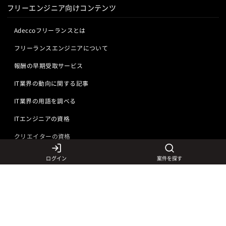
フリーエンジニア向けコンテンツ
Adeccoフリーランスとは
フリーランスエンジニアについて
報酬の早期受取サービス
IT業界の動向に関する記事
IT業界の用語を調べる
ITエンジニアの資格
クリエイターの資格
ログイン
案件を探す
言語から探す
Javaの求人
ITエンジニアの仕事
PHPの求人
LAMPエンジニア
クリエイターの仕事
Rubyの求人
Javaエンジニア
Webディレクター
特徴から探す