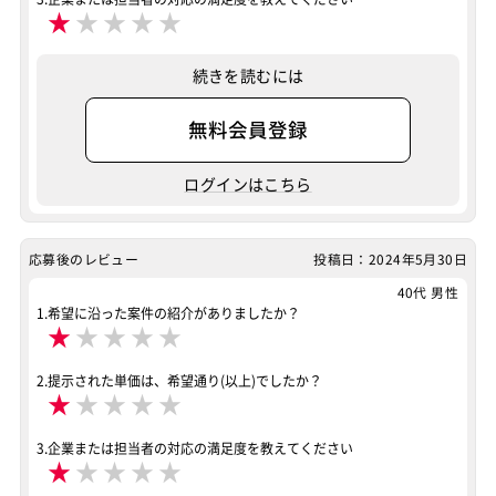
★
★
★
★
★
テスター・デバッガー
運用／監視担当
システムコンサル
システム管理者
続きを読むには
カスタマーサポート
無料会員登録
バックエンドエンジニア（サーバーサイド）
フロントエンドエンジニア
ヘルプデスク
ログインはこちら
その他オフィスワーク
業務系エンジニア
SAPシステムコンサル
Salesforceシステムコンサル
応募後のレビュー
投稿日：2024年5月30日
40代 男性
OlacleEBSシステムコンサル
PMO
1.希望に沿った案件の紹介がありましたか？
★
★
★
★
★
SAP系（ABAP・BASIS）エンジニア
スキル
2.提示された単価は、希望通り(以上)でしたか？
ABAP
SAP（全般）
BASIS
OracleEBS
★
★
★
★
★
Salesforce（全般）
Dynamics CRM
BW
3.企業または担当者の対応の満足度を教えてください
★
★
★
★
★
SAP SD
SAP MM
SAP PP
SAP HR
SAP FI