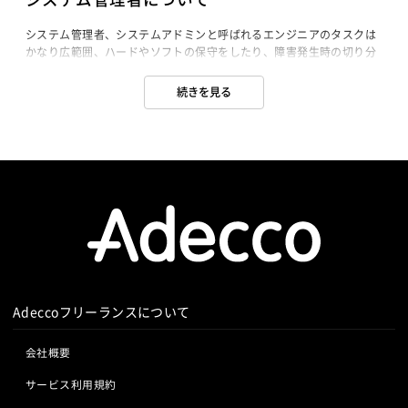
システム管理者、システムアドミンと呼ばれるエンジニアのタスクは
かなり広範囲、ハードやソフトの保守をしたり、障害発生時の切り分
け・対応、また常に監視作業を行い、システム変更をユーザサイドに
通知、サーババックアップやアカウント管理等、情報システムにおけ
続きを見る
る様々な要求に従って、それぞれに的確な対応を示すことが求められ
ます。また従来はサーバの管理者権限を持つ人を言う、と定義された
時代もありますが、UNIXではroot、そしてWindowsでは
Administratorのアカウントが該当します。Windowsのドメイン管理
に携わる方はほとんどがシステム管理者ですし、ネットワーク機器を
管理したり、ユーザサポートをしながら常駐しているエンジニア、と
いうイメージも強いようです。ユーザサイドからもっとも近い立場と
して、縁の下の力持ちともよく形容されます。サービスマネージャ
ー、テクニカルエンジニアとも呼ばれるシス管として、日々の業務に
不可欠な情報システム、ネットワーク環境を安全に、円滑に運営して
いくためにはそれなりのスキルが必要ですが、まずはアシスタント的
な管理者として、ADのようなセキュリティサーバの管理だけとか、ユ
Adeccoフリーランスについて
ーザサポート、サーバ運用面から入っていくような方も多いようで
す。また上級システム管理者になれば予算獲得のために計画立案をし
たり、システム全体の計画を立案したり、かなり高度なスキルも要求
会社概要
されます。
サービス利用規約