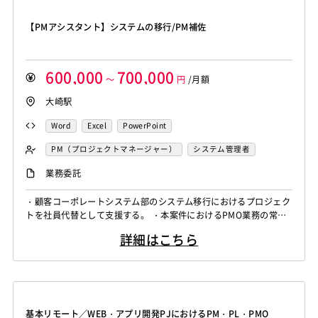
【PMアシスタント】システムの移行/PM補佐
600,000
700,000
～
円
/月額
大崎駅
Word
Excel
PowerPoint
PM（プロジェクトマネージャー）
システム管理者
PMO
業務委託
・顧客コーポレートシステム部のシステム移行におけるプロジェク
トを社員代替として支援する。 ・本案件におけるPMO業務の常駐
支援。(社員代替) ・ 移行PJにおける担当システムの移行プロジェ
詳細はこちら
クトの推進。 ・POC：移行後想定環境と現行環境との互換性確認
・移行成果物レビュー：移行計画、移行設計、移行実行におけるベ
ンダーからの納品成果物に対するレビュー実施 ・テスト計画～実
行支援：テスト...
基本リモート／WEB・アプリ開発PJにおけるPM・PL・PMO