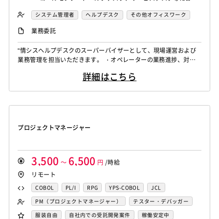
るSVまたはLD経験 ・メンバーの進捗管理、品質管理およびエ
システム管理者
ヘルプデスク
その他オフィスワーク
スカレーション対応の経験 ・KPIや対応実績等の数値管理、
業務委託
レポート作成経験 ・クライアントへの業務報告、課題説明ま
たは各種調整の経験 ・メンバーの指導、OJTまたは育成経験
"情シスヘルプデスクのスーパーバイザーとして、現場運営および
・業務上の課題を整理し、改善に取り組んだ経験"
業務管理を担当いただきます。 ・オペレーターの業務進捗、対応
品質および工数の管理 ・問い合わせ対応ログの確認、エスカレー
詳細はこちら
ション判断 ・KPIの集計、分析およびクライアント向け報告資料の
作成 ・クライアントとの定例報告、課題共有および改善提案 ・新
人受入れ、OJT、メンバー育成 ・FAQ、マニュアル、対応フロー等
の整備 ・業務...
プロジェクトマネージャー
3,500
6,500
～
円
/時給
リモート
COBOL
PL/I
RPG
YPS-COBOL
JCL
FORTRAN
C
VBA
Delphi
PL/SQL
C++
PM（プロジェクトマネージャー）
テスター・デバッガー
Pro*C
VB
VC++
SQL
Shell C B K
ネットワークエンジニア
DBA（データベース管理者）
服装自由
自社内での受託開発案件
稼働安定中