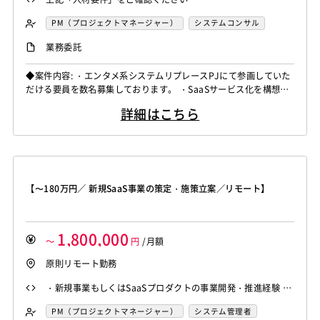
PM（プロジェクトマネージャー）
システムコンサル
セキュリティコンサル
システム管理者
業務委託
Salesforceシステムコンサル
PMO
◆案件内容: ・エンタメ系システムリプレースPJにて参画していた
だける要員を数名募集しております。 ・SaaSサービス化を構想
中、要件定義からの参画希望。 ・3月31日カットオーバーを予定し
詳細はこちら
ており、その後もサービス強化で案件が続く可能性あり。 ・なる
べく早いタイミングでの参画を希望 ◆人材要件:《どのポジション
も、技術力・PPでの資料作成能力・クライアントへの対応能力を
必須とします》...
【〜180万円／ 新規SaaS事業の策定・施策立案／リモート】
1,800,000
～
円
/月額
原則リモート勤務
・新規事業もしくはSaaSプロダクトの事業開発・推進経験 ・
デジタルマーケティングの戦略立案・実行の経験
PM（プロジェクトマネージャー）
システム管理者