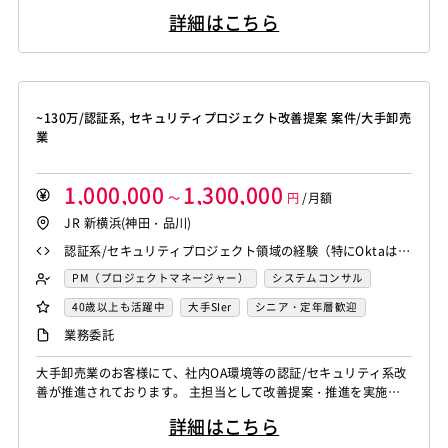
Monaca
Telerik Platform
TensorFlow
Caffe
イアンス強化および運用安全管理を担っていただきます。オペレー
詳細はこちら
ションの信頼性を高め、スケーラブルな拡大を可能にしつつ、法的
Chainer
Elasticsearch
Apache Solr
義務と安全基準を確実に満たすための重要な役割です。 🛠 主な業
Amazon Redshift
Treasure Data
BigQuery
務内容： ✅ コンプライアンス管理： 自動運転試験およびFlexプロ
Apache Spark
Debian
SUSE Linux
Unreal Engine
グラ...
Lumberyard
Sketch
Adobe XD
Cinema 4D
~130万/認証系, セキュリティプロジェクト改善提案 案件/大手卸売
Final Cut Pro
Vegas Pro
After Effects
業
Adobe Premiere
Avid
Git
Subversion
Mercurial
VSS
Jenkins
CircleCI
TravisCI
wercker
1,000,000
1,300,000
～
円
/月額
Google Analytics
Adobe Analytics
JR 新横浜(神田・品川)
Google Cloud Platform
Heroku
Bluemix
ルーター
認証系/セキュリティプロジェクト領域の経験（特にOktaは必
L2スイッチ
Docker
Chef
Lotus Notes
須） 上記領域における改善活動に向けた施策推進 主体性をも
PM（プロジェクトマネージャー）
システムコンサル
Lotus Domino
Cybozu
Vim
Emacs
Atom
った行動（出来る限り社員の工数を使わずに、上記領域の内
セキュリティコンサル
システム管理者
PMO
40歳以上も活躍中
大手SIer
シニア・定年層歓迎
Sublime Text
Brackets
Redmine
JIRA
Backlog
容を巻き取っていってほしい）
業務委託
Pivotal Tracker
GitLab
GitHub Enterprise
Salesforce（全般）
Dynamics CRM
BW
SAP SD
大手卸売業のお客様にて、社内OA環境等の認証/セキュリティ系改
善が推進されております。 主担当として改善提案・推進を実施し
SAP MM
SAP PP
SAP HR
SAP FI
SAP CO
て頂ける方を募集しております。
Salesforce APEX
Kotlin
MATLAB
Anaconda
詳細はこちら
Simulink
Tableau
Oracle BI
Qlik Sense