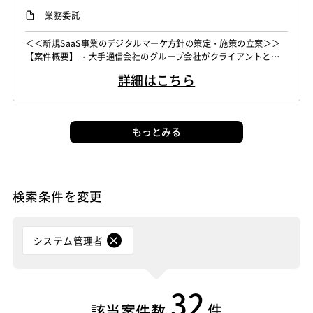
SAPシステムコンサル
Salesforceシステムコンサル
業務委託
PMO
＜＜新規SaaS事業のデジタルマーケ方針の策定・施策の立案＞＞
【案件概要】 ・大手通信会社のグループ会社がクライアントとな
り、中堅・中小企業向けのSaaS事業の企画・開発を進めておりま
詳細はこちら
す。 ・上位会社で企画および全体PMOとして支援 ・認知獲得~リ
ードへのリーチ施策として、デジマを中心に考えておるため、針策
定~実行内容の具体化・準備が必要な状況です。 ・リリースの1か
月前には、協業...
もっとみる
検索条件を変更
システム管理者
32
件
該当案件数