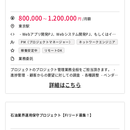
800,000
1,200,000
～
円
/月額
東京駅
・Webアプリ開発PJ、Webシステム開発PJ、もしくはインフ
ラ構築PJにおけるPM/PL/PMOいずれかのご経験 ・顧客折衝
PM（プロジェクトマネージャー）
ネットワークエンジニア
のご経験3年以上
システム管理者
LAMP系エンジニア
稼働安定中
リモートOK
スマホアプリ開発（ネイティブ）
ソーシャル系エンジニア
業務委託
サーバーエンジニア
プロジェクトのプロジェクト管理業務全般をご担当頂きます。 ・
バックエンドエンジニア（サーバーサイド）
進捗管理 ・顧客からの要望に対しての調査 ・各種調整 ・ベンダー
フロントエンドエンジニア
業務系エンジニア
PMO
から納品後リリース済みサービスの運用保守 ◆備考 リモートワー
詳細はこちら
ク、フレックス制など個人で裁量をもって業務を行うことが出来る
SAP系（ABAP・BASIS）エンジニア
スクラムマスター
案件となっております。 また、現場には業務委託の技術者が多く
在籍しておりますので、意見、提案なども言いやすい環境です。
案件の募集状況...
石油業界運用保守プロジェクト【FIリード募集！】