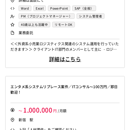
詳細は面談にて
Word
Excel
PowerPoint
SAP（全般）
PM（プロジェクトマネージャー）
システム管理者
PMO
40歳以上も活躍中
リモートOK
業務委託
＜＜外資系小売業ロジスティクス関連のシステム運用を行っていた
だきます＞＞ クライアントIT部門のメンバーとして主に ・ロジス
ティクス関連（物流、倉庫） ・システムのリリース対応（テスト
詳細はこちら
対応含む） ・業務改善サポート（IT側として） ・進捗管理 ・ベン
ダー調整 ・業務部門からの問合せ 上記内容をご対応頂きます。 体
制としてはIT部門のマネージャーサポートのポジションで、マネー
ジ...
エンタメ系システムリプレース案件／ITコンサル〜100万円／即日
歓迎！
1,000,000
～
円
/月額
新宿 駅
上記「人材要件」をご確認ください