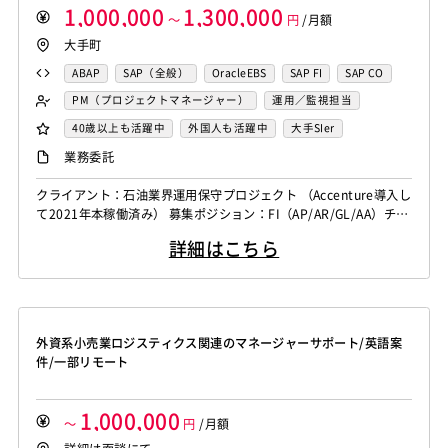
1,000,000
1,300,000
～
円
/月額
大手町
ABAP
SAP（全般）
OracleEBS
SAP FI
SAP CO
PM（プロジェクトマネージャー）
運用／監視担当
システムコンサル
システム管理者
カスタマーサポート
40歳以上も活躍中
外国人も活躍中
大手SIer
ヘルプデスク
SAPシステムコンサル
稼働安定中
業務委託
OlacleEBSシステムコンサル
PMO
クライアント：石油業界運用保守プロジェクト （Accenture導入し
SAP系（ABAP・BASIS）エンジニア
て2021年本稼働済み） 募集ポジション：FI（AP/AR/GL/AA）チー
ムリーダー （メンバーはK2経由4月スタート）
詳細はこちら
日々業務内容： ・障害対応、定常作業 ・依頼された作業（手順書
がしっかり作成している環境） ・Help Deskが1次受けあり、2次
受けはFIチーム ・クライアント経理部&財務...
外資系小売業ロジスティクス関連のマネージャーサポート/英語案
件/一部リモート
1,000,000
～
円
/月額