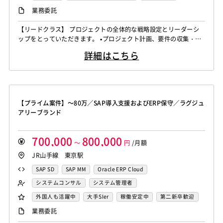
iOS（Objective-C）
Python
JavaScript
.NET（VB)
運用／監視担当
システムコンサル
リモートOK
業務委託
.NET（C#)
Flash
XML
Perl
ASP
セキュリティコンサル
システム管理者
【リードクラス】 プロジェクトの全体的な戦略設定とリーダーシ
Actionscript
PHP
Java
JSP
Ruby
LAMP系エンジニア
Windows系エンジニア
ップをとっていただきます。 ▪️プロジェクト計画、要件の収集・分
アセンブラ
ABAP
ストアドプロシージャ
Hadoop
汎用機系エンジニア
Java系エンジニア
析、タイムライン設定 ▪️リソース、予算の割り当て、テクニカルリ
詳細はこちら
ーダーシップ ▪️技術選定、アーキテクチャ設計の支援、テクニカル
Microsoft Azure
Struts
Spring
Seasar
CakePHP
制御・組み込み系エンジニア
チャレンジ対応 ▪️アップセル戦略、新規ビジネスチャンスの識別、
Swing
Smarty
Symfony
Ruby on Rails
Seasar2
スマホアプリ開発（ネイティブ）
クライアントネゴシエーション ▪️ステークホルダーとの連携を強化
EC-CUBE
OpenGL
MVC
AJAX
FLEX
し、プロ...
UNIX・C／C++エンジニア
ソーシャル系エンジニア
Dreamweaver
Photoshop
Fireworks
Illustrator
サーバーエンジニア
【プライム案件】～80万／SAP導入支援およびERP保守／ラグジュ
WordPress
MAYA
IBM系汎用機
NEC系汎用機
バックエンドエンジニア（サーバーサイド）
アリーブランド
UNISYS
富士通系汎用機
AS/400
日立系汎用機
フロントエンドエンジニア
業務系エンジニア
AIX
HP-UX
Solaris
Linux
RedHat
CentOS
SAPシステムコンサル
Salesforceシステムコンサル
700,000
800,000
～
円
/月額
OS/2
Windows Server
MacOS
Exchange Server
OlacleEBSシステムコンサル
銀行系PM
損保系PM
JR山手線 東京駅
Active Directory
SharePoint Server
IIS
Websphere
生保系PM
証券系PM
PMO
SAP SD
SAP MM
Oracle ERP Cloud
Tomcat
Apache
Weblogic
Android
SAP系（ABAP・BASIS）エンジニア
AIエンジニア
システムコンサル
システム管理者
フィーチャーフォン
DB2
Oracle
Access
統計解析エンジニア
機械学習エンジニア
その他オフィスワーク
SAPシステムコンサル
PMO
外国人も活躍中
大手SIer
稼働安定中
第二新卒歓迎
PostgreSQL
MySQL
SQLserver
HTML5
CSS3
CAEエンジニア
データエンジニア
リモートOK
業務委託
Word
Excel
PowerPoint
Cisco
SAI
サイバーセキュリティエンジニア