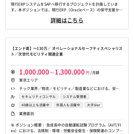
WindowsOS
Cocos2d/Cocos2d-x
Unity
AWS
センシング領域エンジニア
HMI技術エンジニア
現行ERPシステムをSAPへ移行するプロジェクトを計画していま
す。本ポジションでは、現行ERP（Oracleベース）の保守支援か
アジャイル開発
オブジェクト指向
MongoDB
データサイエンティスト
セキュリティエンジニア
ら、将来のSAP導入に向けたサポートまで幅広く担当いただきま
Node.js
Backbone.js
Android（Java）
SQLite
アーキテクト
スクラムマスター
詳細はこちら
す。ビジネスユーザーと技術チームの橋渡し役として、ユーザー支
iOS
Zend Framework
CodeIgniter
jQuery
nginx
援や技術的な問い合わせ対応を行っていただきます。 主な業務内
容: 現行ERP（Oracleベース）の保守支援 SAP導入に向けた段階
Memcached
3ds Max
SAP（全般）
BASIS
的...
Django
Catalyst
アライドテレシス
Brocade
【エンド直】～130万／ オペレーショナルセーフティスペシャリス
ファイヤーウォール
ロードバランサー
VDI
ト／次世代モビリティ関連企業
ThinClient
Citrix XenApp
Citrix XenDesktop
Microsoft365
OracleEBS
Scala
iOS（Swift）
1,000,000
1,300,000
Go言語
Hack
～
AngularJS
FuelPHP
円
/月額
Laravel
東京エリア
Elixir
BASIC
TypeScript
CoffeeScript
R言語
Haskell
Amazon Aurora
MariaDB
DynamoDB
テック業界／物流／モビリティ／製造業などにおける、安
全・法規制・オペレーションリスク管理の実務経験（3〜5年
Redis
Play Framework
Java EE
Spark Framework
セキュリティコンサル
システム管理者
程度） EHS基準に関する知識と実務対応経験 日本国内の安
Apache Wicket
JavaServer Faces
JUnit
Phalcon
その他オフィスワーク
PMO
40歳以上も活躍中
外国人も活躍中
大手SIer
全・労働・車両運用に関する法令の理解 ドキュメント作成能
Yii
Slim Framework
Sinatra
Padrino
RSpec
リモートOK
業務委託
力およびプロジェクトマネジメントスキル 社内外ステークホ
Bottle
Tornado
Flask
Vue.js
React.js
ルダーとの折衝・調整力
🎯 ポジション概要： 急成長中の自動運転試験プログラム（AVT/Fl
Knockout.js
Bootstrap
LESS
SASS
Cordova
ex）における、法規制・環境・労働安全衛生・保険関連のコンプラ