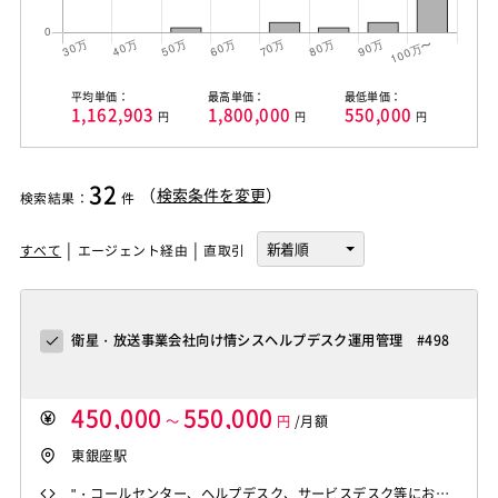
平均単価：
最高単価：
最低単価：
1,162,903
1,800,000
550,000
円
円
円
32
（
検索条件を変更
）
検索結果
：
件
すべて
エージェント経由
直取引
衛星・放送事業会社向け情シスヘルプデスク運用管理 #498
450,000
550,000
～
円
/月額
東銀座駅
"・コールセンター、ヘルプデスク、サービスデスク等におけ