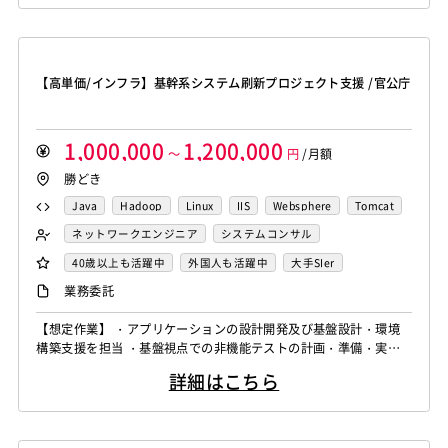
MotionBoard
Yellowfin
Actionista!
UiPath
Blue Prism
Winautomation
Automation Anywhere
WinActor
RoboTANGO
BizRobo!
Rust
Dart
【高単価/インフラ】基幹系システム刷新プロジェクト支援 /官公庁
GraphQL
PyTorch
Pandas
scikit-learn
Kintone
VS Code
JetBrains
Clickup
Flutter
Hyper-V
1,000,000
1,200,000
SpringBoot
React Native
SciPy
Numpy
～
円
/月額
勝どき
Matplotlib
Keras
Figma
Canva
スクラム開発
VMware
Sales Cloud
Service Cloud
Java
Hadoop
Linux
IIS
Websphere
Tomcat
Experience Cloud
Marketing Cloud
Apache
Weblogic
Oracle
Node.js
nginx
ネットワークエンジニア
システムコンサル
Account Engagement
Salesforce Lightning
Elasticsearch
Apache Solr
Amazon Redshift
システム管理者
サーバーエンジニア
40歳以上も活躍中
外国人も活躍中
大手SIer
Oracle ERP Cloud
Oracle NetSuite
Dynamics
Treasure Data
BigQuery
Apache Spark
業務委託
PowerBI
Looker Studio
Power Automate
【想定作業】 ・アプリケーションの設計開発及び基盤設計・環境
Confluence
構築支援を担当 ・基盤視点での非機能テストの計画・準備・実行
支援 (テクノロジースキル) Java; Linux; MQ Series; Oracle; Webs
詳細はこちら
phere