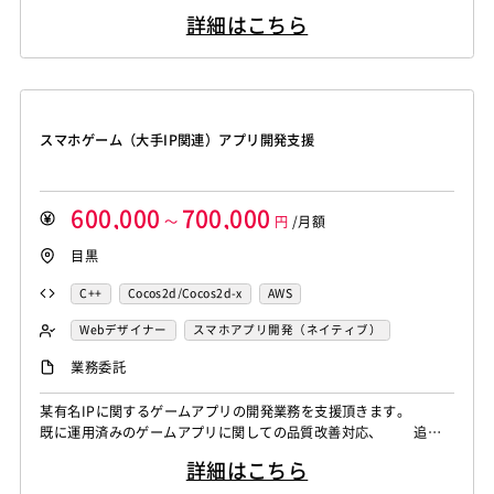
Monaca
Telerik Platform
TensorFlow
Caffe
S/Android向けのネイティブゲームの設計／開発／テスト／運用 -
Salesforce APEX
Kotlin
MATLAB
Anaconda
Node.js
Backbone.js
Android（Java）
SQLite
詳細はこちら
開発環境の構築 （サーバー・DB構築、モックアップ作成、プログ
Chainer
Elasticsearch
Apache Solr
Simulink
Tableau
Oracle BI
Qlik Sense
iOS
Zend Framework
CodeIgniter
jQuery
nginx
ラミング、単体テスト、バージョン管理） - システムサイドから見
Amazon Redshift
Treasure Data
BigQuery
た企画の実現性、開発工数、企画への改善提案 - 運用時...
MotionBoard
Yellowfin
Actionista!
UiPath
Memcached
3ds Max
SAP（全般）
BASIS
Apache Spark
Debian
SUSE Linux
Unreal Engine
Blue Prism
Winautomation
Automation Anywhere
Django
Catalyst
アライドテレシス
Brocade
Lumberyard
Sketch
Adobe XD
Cinema 4D
WinActor
RoboTANGO
BizRobo!
Rust
Dart
ファイヤーウォール
ロードバランサー
VDI
スマホゲーム（大手IP関連）アプリ開発支援
Final Cut Pro
Vegas Pro
After Effects
GraphQL
PyTorch
Pandas
scikit-learn
Kintone
ThinClient
Citrix XenApp
Citrix XenDesktop
Adobe Premiere
Avid
Git
Subversion
Mercurial
VS Code
JetBrains
Clickup
Flutter
Hyper-V
Microsoft365
OracleEBS
Scala
iOS（Swift）
VSS
Jenkins
CircleCI
TravisCI
wercker
600,000
700,000
SpringBoot
React Native
SciPy
Numpy
Go言語
Hack
AngularJS
FuelPHP
Laravel
～
円
/月額
Google Analytics
Adobe Analytics
Matplotlib
Keras
Figma
Canva
スクラム開発
Elixir
BASIC
TypeScript
CoffeeScript
R言語
目黒
Google Cloud Platform
Heroku
Bluemix
ルーター
VMware
Sales Cloud
Service Cloud
Haskell
Amazon Aurora
MariaDB
DynamoDB
L2スイッチ
Docker
Chef
Lotus Notes
C++
Cocos2d/Cocos2d-x
AWS
Experience Cloud
Marketing Cloud
Redis
Play Framework
Java EE
Spark Framework
Lotus Domino
Cybozu
Vim
Emacs
Atom
Webデザイナー
スマホアプリ開発（ネイティブ）
Account Engagement
Salesforce Lightning
Apache Wicket
JavaServer Faces
JUnit
Phalcon
Sublime Text
Brackets
Redmine
JIRA
Backlog
UNIX・C／C++エンジニア
サーバーエンジニア
Oracle ERP Cloud
Oracle NetSuite
Dynamics
Yii
Slim Framework
Sinatra
Padrino
RSpec
業務委託
Pivotal Tracker
GitLab
GitHub Enterprise
PowerBI
Looker Studio
Power Automate
Bottle
Tornado
Flask
Vue.js
React.js
Salesforce（全般）
Dynamics CRM
BW
SAP SD
某有名IPに関するゲームアプリの開発業務を支援頂きます。
Confluence
Knockout.js
Bootstrap
LESS
SASS
Cordova
既に運用済みのゲームアプリに関しての品質改善対応、 追加
SAP MM
SAP PP
SAP HR
SAP FI
SAP CO
Monaca
Telerik Platform
TensorFlow
Caffe
機能開発等を主として担当して頂く予定となります。 環境と
Salesforce APEX
Kotlin
MATLAB
Anaconda
詳細はこちら
してはCocos2D-x（C++11）を使用しています。 モダンスタイル
Chainer
Elasticsearch
Apache Solr
Simulink
Tableau
Oracle BI
Qlik Sense