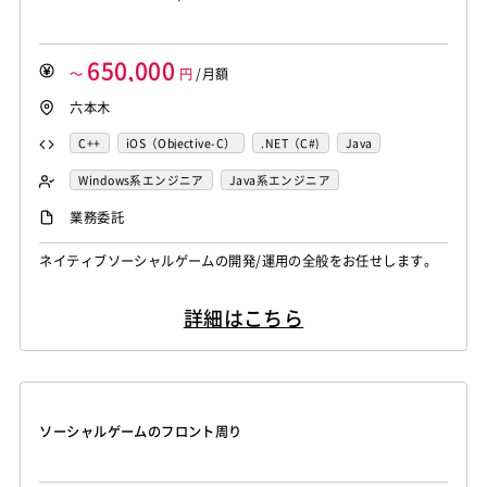
650,000
～
円
/月額
六本木
C++
iOS（Objective-C）
.NET（C#)
Java
Cocos2d/Cocos2d-x
Unity
iOS
Windows系エンジニア
Java系エンジニア
スマホアプリ開発（ネイティブ）
業務委託
UNIX・C／C++エンジニア
ソーシャル系エンジニア
ネイティブソーシャルゲームの開発/運用の全般をお任せします。
バックエンドエンジニア（サーバーサイド）
詳細はこちら
ソーシャルゲームのフロント周り