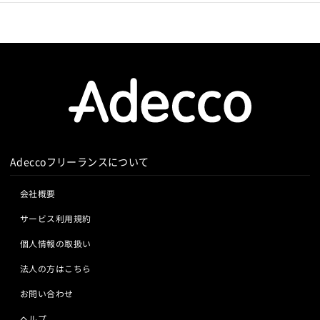
Knockout.js
Bootstrap
LESS
SASS
Cordova
Monaca
Telerik Platform
TensorFlow
Caffe
Chainer
Elasticsearch
Apache Solr
Amazon Redshift
Treasure Data
BigQuery
Apache Spark
Debian
SUSE Linux
Unreal Engine
Lumberyard
Sketch
Adobe XD
Cinema 4D
Final Cut Pro
Vegas Pro
After Effects
Adobe Premiere
Avid
Git
Subversion
Mercurial
Adeccoフリーランスについて
VSS
Jenkins
CircleCI
TravisCI
wercker
Google Analytics
Adobe Analytics
会社概要
Google Cloud Platform
Heroku
Bluemix
ルーター
サービス利用規約
L2スイッチ
Docker
Chef
Lotus Notes
Lotus Domino
Cybozu
Vim
Emacs
Atom
個人情報の取扱い
Sublime Text
Brackets
Redmine
JIRA
Backlog
法人の方はこちら
Pivotal Tracker
GitLab
GitHub Enterprise
お問い合わせ
Salesforce（全般）
Dynamics CRM
BW
SAP SD
SAP MM
SAP PP
SAP HR
SAP FI
SAP CO
ヘルプ