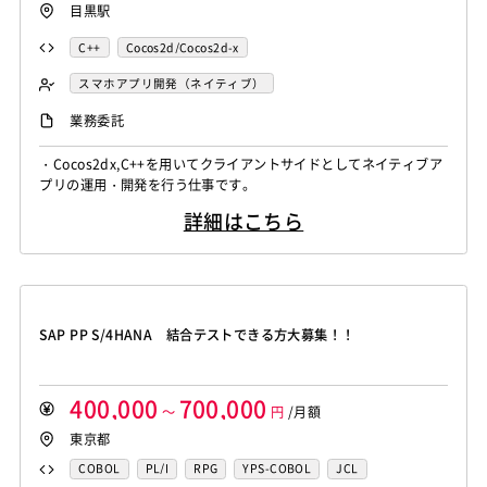
目黒駅
C++
Cocos2d/Cocos2d-x
スマホアプリ開発（ネイティブ）
UNIX・C／C++エンジニア
UIデザイナー
業務委託
・Cocos2dx,C++を用いてクライアントサイドとしてネイティブア
プリの運用・開発を行う仕事です。
詳細はこちら
SAP PP S/4HANA 結合テストできる方大募集！！
400,000
700,000
～
円
/月額
東京都
COBOL
PL/I
RPG
YPS-COBOL
JCL