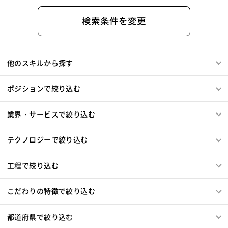
PostgreSQL
MySQL
SQLserver
HTML5
CSS3
Word
Excel
PowerPoint
Cisco
SAI
検索条件を変更
WindowsOS
Cocos2d/Cocos2d-x
Unity
AWS
アジャイル開発
オブジェクト指向
MongoDB
Node.js
Backbone.js
Android（Java）
SQLite
他のスキルから探す
iOS
Zend Framework
CodeIgniter
jQuery
nginx
Memcached
3ds Max
SAP（全般）
BASIS
ポジションで絞り込む
Django
Catalyst
アライドテレシス
Brocade
ファイヤーウォール
ロードバランサー
VDI
業界・サービスで絞り込む
ThinClient
Citrix XenApp
Citrix XenDesktop
Microsoft365
OracleEBS
Scala
iOS（Swift）
テクノロジーで絞り込む
Go言語
Hack
AngularJS
FuelPHP
Laravel
Elixir
BASIC
TypeScript
CoffeeScript
R言語
工程で絞り込む
Haskell
Amazon Aurora
MariaDB
DynamoDB
Redis
Play Framework
Java EE
Spark Framework
こだわりの特徴で絞り込む
Apache Wicket
JavaServer Faces
JUnit
Phalcon
Yii
Slim Framework
Sinatra
Padrino
RSpec
都道府県で絞り込む
Bottle
Tornado
Flask
Vue.js
React.js