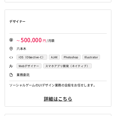
のため、スクラム風の開発スタイルです。
Amazon Redshift
Treasure Data
BigQuery
MotionBoard
Yellowfin
Actionista!
UiPath
Apache Spark
Debian
SUSE Linux
Unreal Engine
Blue Prism
Winautomation
Automation Anywhere
Lumberyard
Sketch
Adobe XD
Cinema 4D
WinActor
RoboTANGO
BizRobo!
Rust
Dart
デザイナー
Final Cut Pro
Vegas Pro
After Effects
GraphQL
PyTorch
Pandas
scikit-learn
Kintone
Adobe Premiere
Avid
Git
Subversion
Mercurial
VS Code
JetBrains
Clickup
Flutter
Hyper-V
VSS
Jenkins
CircleCI
TravisCI
wercker
500,000
SpringBoot
React Native
SciPy
Numpy
～
円
/月額
Google Analytics
Adobe Analytics
Matplotlib
Keras
Figma
Canva
スクラム開発
六本木
Google Cloud Platform
Heroku
Bluemix
ルーター
VMware
Sales Cloud
Service Cloud
L2スイッチ
Docker
Chef
Lotus Notes
iOS（Objective-C）
AJAX
Photoshop
Illustrator
Experience Cloud
Marketing Cloud
Lotus Domino
Cybozu
Vim
Emacs
Atom
CSS3
Cocos2d/Cocos2d-x
Unity
iOS
Webデザイナー
スマホアプリ開発（ネイティブ）
Account Engagement
Salesforce Lightning
Sublime Text
Brackets
Redmine
JIRA
Backlog
ソーシャル系エンジニア
Oracle ERP Cloud
Oracle NetSuite
Dynamics
業務委託
Pivotal Tracker
GitLab
GitHub Enterprise
PowerBI
Looker Studio
Power Automate
Salesforce（全般）
Dynamics CRM
BW
SAP SD
ソーシャルゲームのUIデザイン業務の全般をお任せします。
Confluence
SAP MM
SAP PP
SAP HR
SAP FI
SAP CO
Salesforce APEX
Kotlin
MATLAB
Anaconda
詳細はこちら
Simulink
Tableau
Oracle BI
Qlik Sense
MotionBoard
Yellowfin
Actionista!
UiPath