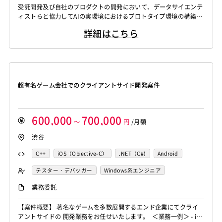
WindowsOS
Cocos2d/Cocos2d-x
Unity
AWS
受託開発及び自社のプロダクトの開発において、データサイエンテ
Knockout.js
Bootstrap
LESS
SASS
Cordova
Actionscript
PHP
Java
JSP
Ruby
データサイエンティスト
ィストらと協力してAIの実環境におけるプロトタイプ環境の構築
アジャイル開発
オブジェクト指向
MongoDB
Monaca
Telerik Platform
TensorFlow
Caffe
アセンブラ
ABAP
ストアドプロシージャ
Hadoop
や、プロダクション環境の構築、実モデルの運用に必要な開発を行
Node.js
Backbone.js
Android（Java）
SQLite
詳細はこちら
う。 【シニア】 受託開発及び自社のプロダクトの開発において、
Chainer
Elasticsearch
Apache Solr
Microsoft Azure
Struts
Spring
Seasar
CakePHP
iOS
Zend Framework
CodeIgniter
jQuery
nginx
データサイエンティストらと協力してAIの実環境におけるプロトタ
Amazon Redshift
Treasure Data
BigQuery
Swing
Smarty
Symfony
Ruby on Rails
Seasar2
イプ環境の構築や、プロダクション環境の構築、実モデルの運用に
Memcached
3ds Max
SAP（全般）
BASIS
Apache Spark
Debian
SUSE Linux
Unreal Engine
EC-CUBE
OpenGL
MVC
AJAX
FLEX
必要な開発を行う。 生...
Django
Catalyst
アライドテレシス
Brocade
Lumberyard
Sketch
Adobe XD
Cinema 4D
Dreamweaver
Photoshop
Fireworks
Illustrator
ファイヤーウォール
ロードバランサー
VDI
超有名ゲーム会社でのクライアントサイド開発案件
Final Cut Pro
Vegas Pro
After Effects
WordPress
MAYA
IBM系汎用機
NEC系汎用機
ThinClient
Citrix XenApp
Citrix XenDesktop
Adobe Premiere
Avid
Git
Subversion
Mercurial
UNISYS
富士通系汎用機
AS/400
日立系汎用機
Microsoft365
OracleEBS
Scala
iOS（Swift）
VSS
Jenkins
CircleCI
TravisCI
wercker
AIX
HP-UX
Solaris
Linux
RedHat
CentOS
600,000
700,000
Go言語
Hack
AngularJS
FuelPHP
Laravel
～
円
/月額
Google Analytics
Adobe Analytics
OS/2
Windows Server
MacOS
Exchange Server
Elixir
BASIC
TypeScript
CoffeeScript
R言語
渋谷
Google Cloud Platform
Heroku
Bluemix
ルーター
Active Directory
SharePoint Server
IIS
Websphere
Haskell
Amazon Aurora
MariaDB
DynamoDB
L2スイッチ
Docker
Chef
Lotus Notes
Tomcat
Apache
Weblogic
Android
C++
iOS（Objective-C）
.NET（C#)
Android
Redis
Play Framework
Java EE
Spark Framework
Lotus Domino
Cybozu
Vim
Emacs
Atom
フィーチャーフォン
DB2
Oracle
Access
Cocos2d/Cocos2d-x
Unity
Android（Java）
iOS
テスター・デバッガー
Windows系エンジニア
Apache Wicket
JavaServer Faces
JUnit
Phalcon
Sublime Text
Brackets
Redmine
JIRA
Backlog
PostgreSQL
MySQL
SQLserver
HTML5
CSS3
スマホアプリ開発（ネイティブ）
Yii
Slim Framework
Sinatra
Padrino
RSpec
業務委託
Pivotal Tracker
GitLab
GitHub Enterprise
Word
Excel
PowerPoint
Cisco
SAI
UNIX・C／C++エンジニア
Bottle
Tornado
Flask
Vue.js
React.js
Salesforce（全般）
Dynamics CRM
BW
SAP SD
WindowsOS
Cocos2d/Cocos2d-x
Unity
AWS
【案件概要】 著名なゲームを多数展開するエンド企業にてクライ
Knockout.js
Bootstrap
LESS
SASS
Cordova
アントサイドの 開発業務をお任せいたします。 ＜業務一例＞ - iO
SAP MM
SAP PP
SAP HR
SAP FI
SAP CO
アジャイル開発
オブジェクト指向
MongoDB