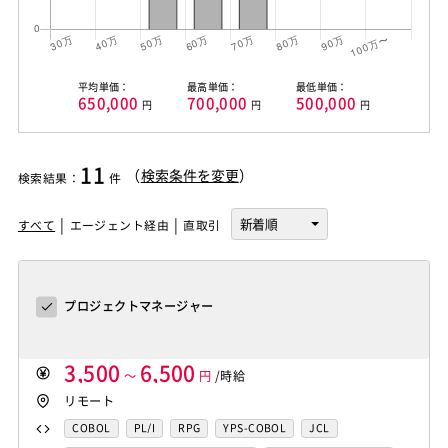
平均単価：
最高単価：
最低単価：
650,000
700,000
500,000
円
円
円
11
（
検索条件を変更
）
検索結果
：
件
すべて
エージェント経由
直取引
プロジェクトマネージャー
3,500
6,500
～
円
/時給
リモート
COBOL
PL/I
RPG
YPS-COBOL
JCL