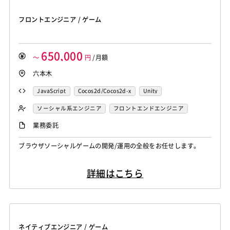
Blue Prism
Winautomation
Automation Anywhere
WinActor
RoboTANGO
BizRobo!
Rust
Dart
フロントエンジニア / ゲーム
GraphQL
PyTorch
Pandas
scikit-learn
Kintone
VS Code
JetBrains
Clickup
Flutter
Hyper-V
650,000
SpringBoot
React Native
SciPy
Numpy
～
円
/月額
Matplotlib
Keras
Figma
Canva
スクラム開発
六本木
VMware
Sales Cloud
Service Cloud
JavaScript
Cocos2d/Cocos2d-x
Unity
Experience Cloud
Marketing Cloud
ソーシャル系エンジニア
Account Engagement
Salesforce Lightning
フロントエンドエンジニア
Oracle ERP Cloud
Oracle NetSuite
Dynamics
業務委託
PowerBI
Looker Studio
Power Automate
ブラウザソーシャルゲームの開発/運用の全般をお任せします。
Confluence
詳細はこちら
ネイティブエンジニア / ゲーム