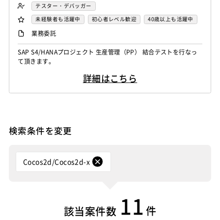
FORTRAN
C
VBA
Delphi
PL/SQL
C++
テスター・デバッガー
Pro*C
VB
VC++
SQL
Shell C B K
未経験者も活躍中
初心者レベル歓迎
40歳以上も活躍中
iOS（Objective-C）
Python
JavaScript
.NET（VB)
外国人も活躍中
服装自由
自社内での受託開発案件
業務委託
.NET（C#)
Flash
XML
Perl
ASP
大手SIer
稼働安定中
シニア・定年層歓迎
SAP S4/HANAプロジェクト 生産管理（PP） 結合テストを行なっ
Actionscript
PHP
Java
JSP
Ruby
時短勤務歓迎
第二新卒歓迎
リモートOK
て頂きます。
アセンブラ
ABAP
ストアドプロシージャ
Hadoop
詳細はこちら
Microsoft Azure
Struts
Spring
Seasar
CakePHP
Swing
Smarty
Symfony
Ruby on Rails
Seasar2
EC-CUBE
OpenGL
MVC
AJAX
FLEX
Dreamweaver
Photoshop
Fireworks
Illustrator
検索条件を変更
WordPress
MAYA
IBM系汎用機
NEC系汎用機
UNISYS
富士通系汎用機
AS/400
日立系汎用機
AIX
HP-UX
Solaris
Linux
RedHat
CentOS
Cocos2d/Cocos2d-x
OS/2
Windows Server
MacOS
Exchange Server
Active Directory
SharePoint Server
IIS
Websphere
11
Tomcat
Apache
Weblogic
Android
件
該当案件数
フィーチャーフォン
DB2
Oracle
Access