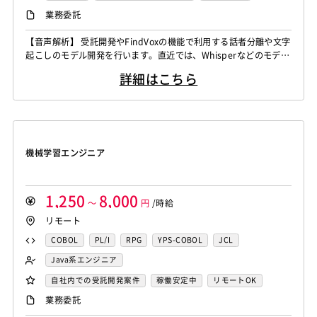
CAEエンジニア
データエンジニア
iOS（Objective-C）
Python
JavaScript
.NET（VB)
Java系エンジニア
制御・組み込み系エンジニア
リモートOK
業務委託
Word
Excel
PowerPoint
Cisco
SAI
サイバーセキュリティエンジニア
.NET（C#)
Flash
XML
Perl
ASP
スマホアプリ開発（ネイティブ）
WindowsOS
Cocos2d/Cocos2d-x
Unity
AWS
センシング領域エンジニア
HMI技術エンジニア
【音声解析】 受託開発やFindVoxの機能で利用する話者分離や文字
Actionscript
PHP
Java
JSP
Ruby
UNIX・C／C++エンジニア
ソーシャル系エンジニア
起こしのモデル開発を行います。直近では、Whisperなどのモデル
アジャイル開発
オブジェクト指向
MongoDB
データサイエンティスト
セキュリティエンジニア
アセンブラ
ABAP
ストアドプロシージャ
Hadoop
バックエンドエンジニア（サーバーサイド）
のチューニングなどがメインの業務になります。 ▪️言語処理/大規
Node.js
Backbone.js
Android（Java）
SQLite
アーキテクト
スクラムマスター
詳細はこちら
模言語モデル 受託開発やFindvox、Hakky Handbookで利用する
Microsoft Azure
Struts
Spring
Seasar
CakePHP
フロントエンドエンジニア
業務系エンジニア
iOS
Zend Framework
CodeIgniter
jQuery
nginx
大規模言語モデルを用いたAIの開発を行います。主に、チャットボ
Swing
Smarty
Symfony
Ruby on Rails
Seasar2
SAP系（ABAP・BASIS）エンジニア
AIエンジニア
ットやコンテンツ生成、テキスト解析のプロジェクト...
Memcached
3ds Max
SAP（全般）
BASIS
EC-CUBE
OpenGL
MVC
AJAX
FLEX
統計解析エンジニア
機械学習エンジニア
Django
Catalyst
アライドテレシス
Brocade
Dreamweaver
Photoshop
Fireworks
Illustrator
CAEエンジニア
データエンジニア
ファイヤーウォール
ロードバランサー
VDI
機械学習エンジニア
WordPress
MAYA
IBM系汎用機
NEC系汎用機
サイバーセキュリティエンジニア
ThinClient
Citrix XenApp
Citrix XenDesktop
UNISYS
富士通系汎用機
AS/400
日立系汎用機
センシング領域エンジニア
HMI技術エンジニア
Microsoft365
OracleEBS
Scala
iOS（Swift）
AIX
HP-UX
Solaris
Linux
RedHat
CentOS
データサイエンティスト
セキュリティエンジニア
1,250
8,000
Go言語
～
Hack
AngularJS
円
/時給
FuelPHP
Laravel
OS/2
Windows Server
MacOS
Exchange Server
アーキテクト
リモート
Elixir
BASIC
TypeScript
CoffeeScript
R言語
Active Directory
SharePoint Server
IIS
Websphere
Haskell
Amazon Aurora
MariaDB
DynamoDB
COBOL
PL/I
RPG
YPS-COBOL
JCL
Tomcat
Apache
Weblogic
Android
Redis
Play Framework
Java EE
Spark Framework
FORTRAN
C
VBA
Delphi
PL/SQL
C++
Java系エンジニア
フィーチャーフォン
DB2
Oracle
Access
Apache Wicket
JavaServer Faces
JUnit
Phalcon
Pro*C
VB
VC++
SQL
Shell C B K
バックエンドエンジニア（サーバーサイド）
自社内での受託開発案件
稼働安定中
リモートOK
PostgreSQL
MySQL
SQLserver
HTML5
CSS3
Yii
Slim Framework
Sinatra
Padrino
RSpec
iOS（Objective-C）
Python
JavaScript
.NET（VB)
フロントエンドエンジニア
AIエンジニア
業務委託
Word
Excel
PowerPoint
Cisco
SAI
Bottle
Tornado
Flask
Vue.js
React.js
.NET（C#)
Flash
XML
Perl
ASP
機械学習エンジニア
データエンジニア