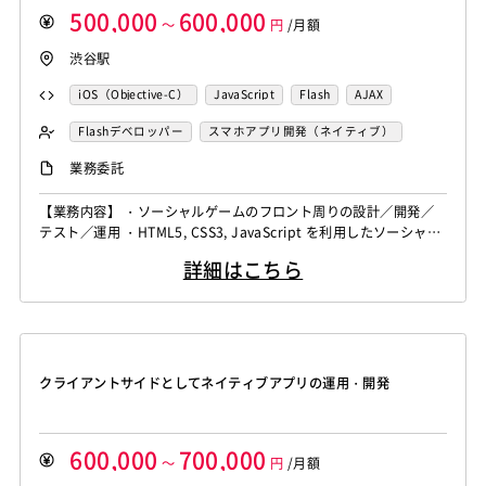
500,000
600,000
～
円
/月額
渋谷駅
iOS（Objective-C）
JavaScript
Flash
AJAX
HTML5
CSS3
Cocos2d/Cocos2d-x
Unity
iOS
Flashデベロッパー
スマホアプリ開発（ネイティブ）
ソーシャル系エンジニア
フロントエンドエンジニア
業務委託
【業務内容】 ・ソーシャルゲームのフロント周りの設計／開発／
テスト／運用 ・HTML5, CSS3, JavaScript を利用したソーシャル
ゲームの開発 （モックアップ作成、テスト、バージョン管理 含
詳細はこちら
む） ・負荷軽減などによるプログラムの高速化 ・Web技術のスキ
ルアップ、ノウハウ共有
クライアントサイドとしてネイティブアプリの運用・開発
600,000
700,000
～
円
/月額