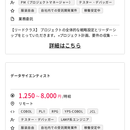
FORTRAN
C
VBA
Delphi
PL/SQL
C++
PM（プロジェクトマネージャー）
テスター・デバッガー
Pro*C
VB
VC++
SQL
Shell C B K
ネットワークエンジニア
DBA（データベース管理者）
服装自由
自社内での受託開発案件
稼働安定中
iOS（Objective-C）
Python
JavaScript
.NET（VB)
運用／監視担当
システムコンサル
リモートOK
業務委託
.NET（C#)
Flash
XML
Perl
ASP
セキュリティコンサル
システム管理者
【リードクラス】 プロジェクトの全体的な戦略設定とリーダーシ
Actionscript
PHP
Java
JSP
Ruby
LAMP系エンジニア
Windows系エンジニア
ップをとっていただきます。 ▪️プロジェクト計画、要件の収集・分
アセンブラ
ABAP
ストアドプロシージャ
Hadoop
汎用機系エンジニア
Java系エンジニア
析、タイムライン設定 ▪️リソース、予算の割り当て、テクニカルリ
詳細はこちら
ーダーシップ ▪️技術選定、アーキテクチャ設計の支援、テクニカル
Microsoft Azure
Struts
Spring
Seasar
CakePHP
制御・組み込み系エンジニア
チャレンジ対応 ▪️アップセル戦略、新規ビジネスチャンスの識別、
Swing
Smarty
Symfony
Ruby on Rails
Seasar2
スマホアプリ開発（ネイティブ）
クライアントネゴシエーション ▪️ステークホルダーとの連携を強化
EC-CUBE
OpenGL
MVC
AJAX
FLEX
し、プロ...
UNIX・C／C++エンジニア
ソーシャル系エンジニア
Dreamweaver
Photoshop
Fireworks
Illustrator
サーバーエンジニア
データサイエンティスト
WordPress
MAYA
IBM系汎用機
NEC系汎用機
バックエンドエンジニア（サーバーサイド）
UNISYS
富士通系汎用機
AS/400
日立系汎用機
フロントエンドエンジニア
業務系エンジニア
AIX
HP-UX
Solaris
Linux
RedHat
CentOS
SAPシステムコンサル
Salesforceシステムコンサル
1,250
8,000
～
円
/時給
OS/2
Windows Server
MacOS
Exchange Server
OlacleEBSシステムコンサル
銀行系PM
損保系PM
リモート
Active Directory
SharePoint Server
IIS
Websphere
生保系PM
証券系PM
PMO
COBOL
PL/I
RPG
YPS-COBOL
JCL
Tomcat
Apache
Weblogic
Android
SAP系（ABAP・BASIS）エンジニア
AIエンジニア
FORTRAN
C
VBA
Delphi
PL/SQL
C++
テスター・デバッガー
LAMP系エンジニア
フィーチャーフォン
DB2
Oracle
Access
統計解析エンジニア
機械学習エンジニア
Pro*C
VB
VC++
SQL
Shell C B K
Windows系エンジニア
汎用機系エンジニア
服装自由
自社内での受託開発案件
稼働安定中
PostgreSQL
MySQL
SQLserver
HTML5
CSS3