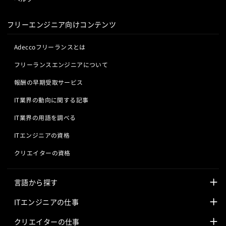
Salesforce APEX
Kotlin
フリーエンジニア向けコンテンツ
Adeccoフリーランスとは
フリーランスエンジニアについて
報酬の早期受取サービス
IT業界の動向に関する記事
IT業界の用語を調べる
ITエンジニアの資格
クリエイターの資格
言語から探す
Javaの求人
ITエンジニアの仕事
PHPの求人
LAMPエンジニア
クリエイターの仕事