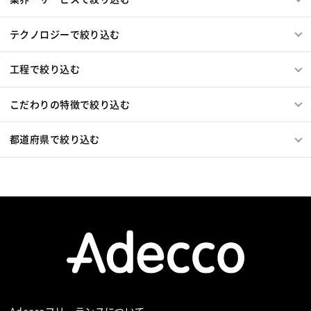
ThinClient
Citrix XenApp
Citrix XenDesktop
Microsoft365
OracleEBS
Scala
iOS（Swift）
テクノロジーで絞り込む
Go言語
Hack
AngularJS
FuelPHP
Laravel
Elixir
BASIC
TypeScript
CoffeeScript
R言語
工程で絞り込む
Haskell
Amazon Aurora
MariaDB
DynamoDB
Redis
Play Framework
Java EE
Spark Framework
こだわりの特徴で絞り込む
Apache Wicket
JavaServer Faces
JUnit
Phalcon
Yii
Slim Framework
Sinatra
Padrino
RSpec
都道府県で絞り込む
Bottle
Tornado
Flask
Vue.js
React.js
Knockout.js
Bootstrap
LESS
SASS
Cordova
Monaca
Telerik Platform
TensorFlow
Caffe
Chainer
Elasticsearch
Apache Solr
Amazon Redshift
Treasure Data
BigQuery
Apache Spark
Debian
SUSE Linux
Unreal Engine
Lumberyard
Sketch
Adobe XD
Cinema 4D
Final Cut Pro
Vegas Pro
After Effects
Adobe Premiere
Avid
Git
Subversion
Mercurial