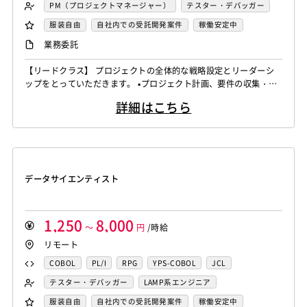
FORTRAN
C
VBA
Delphi
PL/SQL
C++
PM（プロジェクトマネージャー）
テスター・デバッガー
Pro*C
VB
VC++
SQL
Shell C B K
ネットワークエンジニア
DBA（データベース管理者）
服装自由
自社内での受託開発案件
稼働安定中
iOS（Objective-C）
Python
JavaScript
.NET（VB)
運用／監視担当
システムコンサル
リモートOK
業務委託
.NET（C#)
Flash
XML
Perl
ASP
セキュリティコンサル
システム管理者
【リードクラス】 プロジェクトの全体的な戦略設定とリーダーシ
Actionscript
PHP
Java
JSP
Ruby
LAMP系エンジニア
Windows系エンジニア
ップをとっていただきます。 ▪️プロジェクト計画、要件の収集・分
アセンブラ
ABAP
ストアドプロシージャ
Hadoop
汎用機系エンジニア
Java系エンジニア
析、タイムライン設定 ▪️リソース、予算の割り当て、テクニカルリ
詳細はこちら
ーダーシップ ▪️技術選定、アーキテクチャ設計の支援、テクニカル
Microsoft Azure
Struts
Spring
Seasar
CakePHP
制御・組み込み系エンジニア
チャレンジ対応 ▪️アップセル戦略、新規ビジネスチャンスの識別、
Swing
Smarty
Symfony
Ruby on Rails
Seasar2
スマホアプリ開発（ネイティブ）
クライアントネゴシエーション ▪️ステークホルダーとの連携を強化
EC-CUBE
OpenGL
MVC
AJAX
FLEX
し、プロ...
UNIX・C／C++エンジニア
ソーシャル系エンジニア
Dreamweaver
Photoshop
Fireworks
Illustrator
サーバーエンジニア
データサイエンティスト
WordPress
MAYA
IBM系汎用機
NEC系汎用機
バックエンドエンジニア（サーバーサイド）
UNISYS
富士通系汎用機
AS/400
日立系汎用機
フロントエンドエンジニア
業務系エンジニア
AIX
HP-UX
Solaris
Linux
RedHat
CentOS
SAPシステムコンサル
Salesforceシステムコンサル
1,250
8,000
～
円
/時給
OS/2
Windows Server
MacOS
Exchange Server
OlacleEBSシステムコンサル
銀行系PM
損保系PM
リモート
Active Directory
SharePoint Server
IIS
Websphere
生保系PM
証券系PM
PMO
COBOL
PL/I
RPG
YPS-COBOL
JCL
Tomcat
Apache
Weblogic
Android
SAP系（ABAP・BASIS）エンジニア
AIエンジニア
FORTRAN
C
VBA
Delphi
PL/SQL
C++
テスター・デバッガー
LAMP系エンジニア
フィーチャーフォン
DB2
Oracle
Access
統計解析エンジニア
機械学習エンジニア
Pro*C
VB
VC++
SQL
Shell C B K
Windows系エンジニア
汎用機系エンジニア
服装自由
自社内での受託開発案件
稼働安定中
PostgreSQL
MySQL
SQLserver
HTML5
CSS3