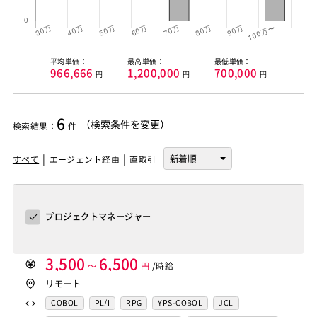
平均単価：
最高単価：
最低単価：
966,666
1,200,000
700,000
円
円
円
6
（
検索条件を変更
）
検索結果
：
件
すべて
エージェント経由
直取引
プロジェクトマネージャー
3,500
6,500
～
円
/時給
リモート
COBOL
PL/I
RPG
YPS-COBOL
JCL