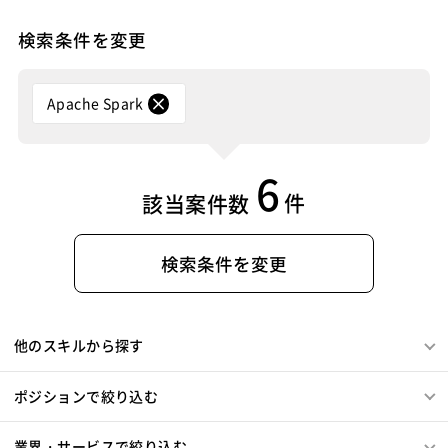
Blue Prism
Winautomation
Automation Anywhere
Dreamweaver
Photoshop
Fireworks
Illustrator
WinActor
RoboTANGO
BizRobo!
Rust
Dart
検索条件を変更
WordPress
MAYA
IBM系汎用機
NEC系汎用機
GraphQL
PyTorch
Pandas
scikit-learn
Kintone
UNISYS
富士通系汎用機
AS/400
日立系汎用機
VS Code
JetBrains
Clickup
Flutter
Hyper-V
AIX
HP-UX
Solaris
Linux
RedHat
CentOS
Apache Spark
SpringBoot
React Native
SciPy
Numpy
OS/2
Windows Server
MacOS
Exchange Server
Matplotlib
Keras
Figma
Canva
スクラム開発
Active Directory
SharePoint Server
IIS
Websphere
VMware
Sales Cloud
Service Cloud
6
Tomcat
Apache
Weblogic
Android
Experience Cloud
Marketing Cloud
件
該当案件数
フィーチャーフォン
DB2
Oracle
Access
Account Engagement
Salesforce Lightning
PostgreSQL
MySQL
SQLserver
HTML5
CSS3
Oracle ERP Cloud
Oracle NetSuite
Dynamics
Word
Excel
PowerPoint
Cisco
SAI
検索条件を変更
PowerBI
Looker Studio
Power Automate
WindowsOS
Cocos2d/Cocos2d-x
Unity
AWS
Confluence
アジャイル開発
オブジェクト指向
MongoDB
Node.js
Backbone.js
Android（Java）
SQLite
他のスキルから探す
iOS
Zend Framework
CodeIgniter
jQuery
nginx
Memcached
3ds Max
SAP（全般）
BASIS
ポジションで絞り込む
Django
Catalyst
アライドテレシス
Brocade
ファイヤーウォール
ロードバランサー
VDI
業界・サービスで絞り込む