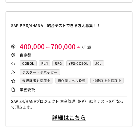
Amazon Redshift
Treasure Data
BigQuery
MotionBoard
Yellowfin
Actionista!
UiPath
Apache Spark
Debian
SUSE Linux
Unreal Engine
Blue Prism
Winautomation
Automation Anywhere
Lumberyard
Sketch
Adobe XD
Cinema 4D
WinActor
RoboTANGO
BizRobo!
Rust
Dart
SAP PP S/4HANA 結合テストできる方大募集！！
Final Cut Pro
Vegas Pro
After Effects
GraphQL
PyTorch
Pandas
scikit-learn
Kintone
Adobe Premiere
Avid
Git
Subversion
Mercurial
VS Code
JetBrains
Clickup
Flutter
Hyper-V
VSS
Jenkins
CircleCI
TravisCI
wercker
400,000
700,000
SpringBoot
React Native
SciPy
Numpy
～
円
/月額
Google Analytics
Adobe Analytics
東京都
Matplotlib
Keras
Figma
Canva
スクラム開発
Google Cloud Platform
Heroku
Bluemix
ルーター
VMware
Sales Cloud
Service Cloud
COBOL
PL/I
RPG
YPS-COBOL
JCL
L2スイッチ
Docker
Chef
Lotus Notes
Experience Cloud
Marketing Cloud
FORTRAN
C
VBA
Delphi
PL/SQL
C++
テスター・デバッガー
Lotus Domino
Cybozu
Vim
Emacs
Atom
Account Engagement
Salesforce Lightning
Pro*C
VB
VC++
SQL
Shell C B K
未経験者も活躍中
初心者レベル歓迎
40歳以上も活躍中
Sublime Text
Brackets
Redmine
JIRA
Backlog
Oracle ERP Cloud
Oracle NetSuite
Dynamics
iOS（Objective-C）
Python
JavaScript
.NET（VB)
外国人も活躍中
服装自由
自社内での受託開発案件
業務委託
Pivotal Tracker
GitLab
GitHub Enterprise
PowerBI
Looker Studio
Power Automate
.NET（C#)
Flash
XML
Perl
ASP
大手SIer
稼働安定中
シニア・定年層歓迎
Salesforce（全般）
Dynamics CRM
BW
SAP SD
SAP S4/HANAプロジェクト 生産管理（PP） 結合テストを行なっ
Confluence
Actionscript
PHP
Java
JSP
Ruby
時短勤務歓迎
第二新卒歓迎
リモートOK
て頂きます。
SAP MM
SAP PP
SAP HR
SAP FI
SAP CO
アセンブラ
ABAP
ストアドプロシージャ
Hadoop
Salesforce APEX
Kotlin
MATLAB
Anaconda
詳細はこちら
Microsoft Azure
Struts
Spring
Seasar
CakePHP
Simulink
Tableau
Oracle BI
Qlik Sense
Swing
Smarty
Symfony
Ruby on Rails
Seasar2
MotionBoard
Yellowfin
Actionista!
UiPath
EC-CUBE
OpenGL
MVC
AJAX
FLEX