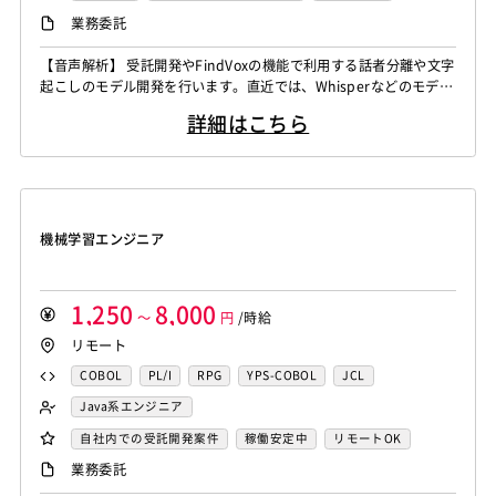
CAEエンジニア
データエンジニア
iOS（Objective-C）
Python
JavaScript
.NET（VB)
Java系エンジニア
制御・組み込み系エンジニア
リモートOK
業務委託
Word
Excel
PowerPoint
Cisco
SAI
サイバーセキュリティエンジニア
.NET（C#)
Flash
XML
Perl
ASP
スマホアプリ開発（ネイティブ）
WindowsOS
Cocos2d/Cocos2d-x
Unity
AWS
センシング領域エンジニア
HMI技術エンジニア
【音声解析】 受託開発やFindVoxの機能で利用する話者分離や文字
Actionscript
PHP
Java
JSP
Ruby
UNIX・C／C++エンジニア
ソーシャル系エンジニア
起こしのモデル開発を行います。直近では、Whisperなどのモデル
アジャイル開発
オブジェクト指向
MongoDB
データサイエンティスト
セキュリティエンジニア
アセンブラ
ABAP
ストアドプロシージャ
Hadoop
バックエンドエンジニア（サーバーサイド）
のチューニングなどがメインの業務になります。 ▪️言語処理/大規
Node.js
Backbone.js
Android（Java）
SQLite
アーキテクト
スクラムマスター
詳細はこちら
模言語モデル 受託開発やFindvox、Hakky Handbookで利用する
Microsoft Azure
Struts
Spring
Seasar
CakePHP
フロントエンドエンジニア
業務系エンジニア
iOS
Zend Framework
CodeIgniter
jQuery
nginx
大規模言語モデルを用いたAIの開発を行います。主に、チャットボ
Swing
Smarty
Symfony
Ruby on Rails
Seasar2
SAP系（ABAP・BASIS）エンジニア
AIエンジニア
ットやコンテンツ生成、テキスト解析のプロジェクト...
Memcached
3ds Max
SAP（全般）
BASIS
EC-CUBE
OpenGL
MVC
AJAX
FLEX
統計解析エンジニア
機械学習エンジニア
Django
Catalyst
アライドテレシス
Brocade
Dreamweaver
Photoshop
Fireworks
Illustrator
CAEエンジニア
データエンジニア
ファイヤーウォール
ロードバランサー
VDI
機械学習エンジニア
WordPress
MAYA
IBM系汎用機
NEC系汎用機
サイバーセキュリティエンジニア
ThinClient
Citrix XenApp
Citrix XenDesktop
UNISYS
富士通系汎用機
AS/400
日立系汎用機
センシング領域エンジニア
HMI技術エンジニア
Microsoft365
OracleEBS
Scala
iOS（Swift）
AIX
HP-UX
Solaris
Linux
RedHat
CentOS
データサイエンティスト
セキュリティエンジニア
1,250
8,000
Go言語
～
Hack
AngularJS
円
/時給
FuelPHP
Laravel
OS/2
Windows Server
MacOS
Exchange Server
アーキテクト
リモート
Elixir
BASIC
TypeScript
CoffeeScript
R言語
Active Directory
SharePoint Server
IIS
Websphere
Haskell
Amazon Aurora
MariaDB
DynamoDB
COBOL
PL/I
RPG
YPS-COBOL
JCL
Tomcat
Apache
Weblogic
Android
Redis
Play Framework
Java EE
Spark Framework
FORTRAN
C
VBA
Delphi
PL/SQL
C++
Java系エンジニア
フィーチャーフォン
DB2
Oracle
Access
Apache Wicket
JavaServer Faces
JUnit
Phalcon
Pro*C
VB
VC++
SQL
Shell C B K
バックエンドエンジニア（サーバーサイド）
自社内での受託開発案件
稼働安定中
リモートOK
PostgreSQL
MySQL
SQLserver
HTML5
CSS3
Yii
Slim Framework
Sinatra
Padrino
RSpec
iOS（Objective-C）
Python
JavaScript
.NET（VB)
フロントエンドエンジニア
AIエンジニア
業務委託
Word
Excel
PowerPoint
Cisco
SAI
Bottle
Tornado
Flask
Vue.js
React.js
.NET（C#)
Flash
XML
Perl
ASP
機械学習エンジニア
データエンジニア