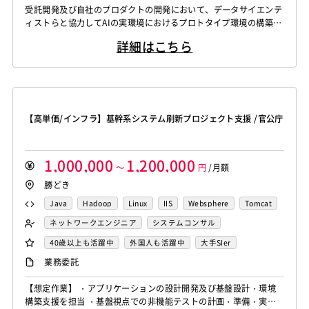
WindowsOS
Cocos2d/Cocos2d-x
Unity
AWS
受託開発及び自社のプロダクトの開発において、データサイエンテ
Knockout.js
Bootstrap
LESS
SASS
Cordova
Actionscript
PHP
Java
JSP
Ruby
データサイエンティスト
ィストらと協力してAIの実環境におけるプロトタイプ環境の構築
アジャイル開発
オブジェクト指向
MongoDB
Monaca
Telerik Platform
TensorFlow
Caffe
アセンブラ
ABAP
ストアドプロシージャ
Hadoop
や、プロダクション環境の構築、実モデルの運用に必要な開発を行
Node.js
Backbone.js
Android（Java）
SQLite
詳細はこちら
う。 【シニア】 受託開発及び自社のプロダクトの開発において、
Chainer
Elasticsearch
Apache Solr
Microsoft Azure
Struts
Spring
Seasar
CakePHP
iOS
Zend Framework
CodeIgniter
jQuery
nginx
データサイエンティストらと協力してAIの実環境におけるプロトタ
Amazon Redshift
Treasure Data
BigQuery
Swing
Smarty
Symfony
Ruby on Rails
Seasar2
イプ環境の構築や、プロダクション環境の構築、実モデルの運用に
Memcached
3ds Max
SAP（全般）
BASIS
Apache Spark
Debian
SUSE Linux
Unreal Engine
EC-CUBE
OpenGL
MVC
AJAX
FLEX
必要な開発を行う。 生...
Django
Catalyst
アライドテレシス
Brocade
Lumberyard
Sketch
Adobe XD
Cinema 4D
Dreamweaver
Photoshop
Fireworks
Illustrator
ファイヤーウォール
ロードバランサー
VDI
【高単価/インフラ】基幹系システム刷新プロジェクト支援 /官公庁
Final Cut Pro
Vegas Pro
After Effects
WordPress
MAYA
IBM系汎用機
NEC系汎用機
ThinClient
Citrix XenApp
Citrix XenDesktop
Adobe Premiere
Avid
Git
Subversion
Mercurial
UNISYS
富士通系汎用機
AS/400
日立系汎用機
Microsoft365
OracleEBS
Scala
iOS（Swift）
VSS
Jenkins
CircleCI
TravisCI
wercker
AIX
HP-UX
Solaris
Linux
RedHat
CentOS
1,000,000
1,200,000
Go言語
Hack
～
AngularJS
FuelPHP
円
/月額
Laravel
Google Analytics
Adobe Analytics
OS/2
Windows Server
MacOS
Exchange Server
勝どき
Elixir
BASIC
TypeScript
CoffeeScript
R言語
Google Cloud Platform
Heroku
Bluemix
ルーター
Active Directory
SharePoint Server
IIS
Websphere
Haskell
Amazon Aurora
MariaDB
DynamoDB
Java
Hadoop
Linux
IIS
Websphere
Tomcat
L2スイッチ
Docker
Chef
Lotus Notes
Tomcat
Apache
Weblogic
Android
Redis
Play Framework
Java EE
Spark Framework
Apache
Weblogic
Oracle
Node.js
nginx
ネットワークエンジニア
システムコンサル
Lotus Domino
Cybozu
Vim
Emacs
Atom
フィーチャーフォン
DB2
Oracle
Access
Apache Wicket
JavaServer Faces
JUnit
Phalcon
Elasticsearch
Apache Solr
Amazon Redshift
システム管理者
サーバーエンジニア
40歳以上も活躍中
外国人も活躍中
大手SIer
Sublime Text
Brackets
Redmine
JIRA
Backlog
PostgreSQL
MySQL
SQLserver
HTML5
CSS3
Yii
Slim Framework
Sinatra
Padrino
RSpec
Treasure Data
BigQuery
Apache Spark
業務委託
Pivotal Tracker
GitLab
GitHub Enterprise
Word
Excel
PowerPoint
Cisco
SAI
Bottle
Tornado
Flask
Vue.js
React.js
Salesforce（全般）
Dynamics CRM
BW
SAP SD
WindowsOS
Cocos2d/Cocos2d-x
Unity
AWS
【想定作業】 ・アプリケーションの設計開発及び基盤設計・環境
Knockout.js
Bootstrap
LESS
SASS
Cordova
構築支援を担当 ・基盤視点での非機能テストの計画・準備・実行
SAP MM
SAP PP
SAP HR
SAP FI
SAP CO
アジャイル開発
オブジェクト指向
MongoDB