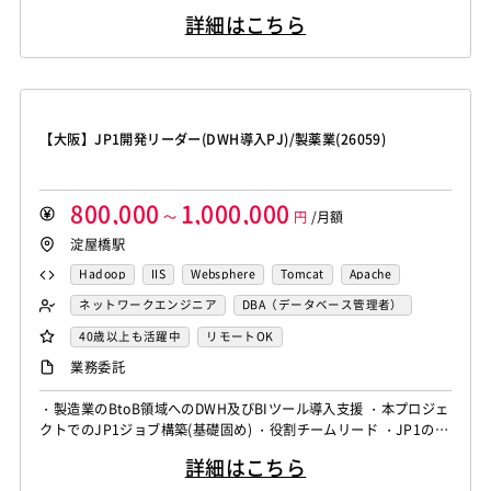
Monaca
Telerik Platform
TensorFlow
Caffe
支援 (テクノロジースキル) Java; Linux; MQ Series; Oracle; Webs
Salesforce APEX
Kotlin
MATLAB
Anaconda
Node.js
Backbone.js
Android（Java）
SQLite
詳細はこちら
phere
Chainer
Elasticsearch
Apache Solr
Simulink
Tableau
Oracle BI
Qlik Sense
iOS
Zend Framework
CodeIgniter
jQuery
nginx
Amazon Redshift
Treasure Data
BigQuery
MotionBoard
Yellowfin
Actionista!
UiPath
Memcached
3ds Max
SAP（全般）
BASIS
Apache Spark
Debian
SUSE Linux
Unreal Engine
Blue Prism
Winautomation
Automation Anywhere
Django
Catalyst
アライドテレシス
Brocade
Lumberyard
Sketch
Adobe XD
Cinema 4D
WinActor
RoboTANGO
BizRobo!
Rust
Dart
ファイヤーウォール
ロードバランサー
VDI
【大阪】JP1開発リーダー(DWH導入PJ)/製薬業(26059)
Final Cut Pro
Vegas Pro
After Effects
GraphQL
PyTorch
Pandas
scikit-learn
Kintone
ThinClient
Citrix XenApp
Citrix XenDesktop
Adobe Premiere
Avid
Git
Subversion
Mercurial
VS Code
JetBrains
Clickup
Flutter
Hyper-V
Microsoft365
OracleEBS
Scala
iOS（Swift）
VSS
Jenkins
CircleCI
TravisCI
wercker
800,000
1,000,000
SpringBoot
React Native
SciPy
Numpy
Go言語
Hack
～
AngularJS
FuelPHP
円
/月額
Laravel
Google Analytics
Adobe Analytics
淀屋橋駅
Matplotlib
Keras
Figma
Canva
スクラム開発
Elixir
BASIC
TypeScript
CoffeeScript
R言語
Google Cloud Platform
Heroku
Bluemix
ルーター
VMware
Sales Cloud
Service Cloud
Haskell
Amazon Aurora
MariaDB
DynamoDB
Hadoop
IIS
Websphere
Tomcat
Apache
L2スイッチ
Docker
Chef
Lotus Notes
Experience Cloud
Marketing Cloud
Redis
Play Framework
Java EE
Spark Framework
Weblogic
Node.js
nginx
Elasticsearch
ネットワークエンジニア
DBA（データベース管理者）
Lotus Domino
Cybozu
Vim
Emacs
Atom
Account Engagement
Salesforce Lightning
Apache Wicket
JavaServer Faces
JUnit
Phalcon
Apache Solr
Amazon Redshift
Treasure Data
運用／監視担当
サーバーエンジニア
40歳以上も活躍中
リモートOK
Sublime Text
Brackets
Redmine
JIRA
Backlog
Oracle ERP Cloud
Oracle NetSuite
Dynamics
Yii
Slim Framework
Sinatra
Padrino
RSpec
BigQuery
Apache Spark
業務委託
Pivotal Tracker
GitLab
GitHub Enterprise
PowerBI
Looker Studio
Power Automate
Bottle
Tornado
Flask
Vue.js
React.js
Salesforce（全般）
Dynamics CRM
BW
SAP SD
・製造業のBtoB領域へのDWH及びBIツール導入支援 ・本プロジェ
Confluence
Knockout.js
Bootstrap
LESS
SASS
Cordova
クトでのJP1ジョブ構築(基礎固め) ・役割チームリード ・JP1の技
SAP MM
SAP PP
SAP HR
SAP FI
SAP CO
Monaca
Telerik Platform
TensorFlow
Caffe
術検証 ・JP１を使用したジョブネットの設計・開発
Salesforce APEX
Kotlin
MATLAB
Anaconda
詳細はこちら
Chainer
Elasticsearch
Apache Solr
Simulink
Tableau
Oracle BI
Qlik Sense