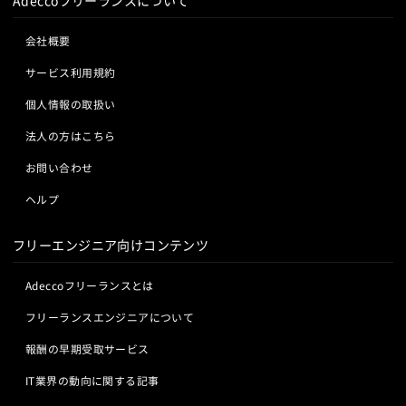
Adeccoフリーランスについて
VSS
Jenkins
CircleCI
TravisCI
wercker
Google Analytics
Adobe Analytics
会社概要
Google Cloud Platform
Heroku
Bluemix
ルーター
サービス利用規約
L2スイッチ
Docker
Chef
Lotus Notes
Lotus Domino
Cybozu
Vim
Emacs
Atom
個人情報の取扱い
Sublime Text
Brackets
Redmine
JIRA
Backlog
法人の方はこちら
Pivotal Tracker
GitLab
GitHub Enterprise
お問い合わせ
Salesforce（全般）
Dynamics CRM
BW
SAP SD
SAP MM
SAP PP
SAP HR
SAP FI
SAP CO
ヘルプ
Salesforce APEX
Kotlin
フリーエンジニア向けコンテンツ
Adeccoフリーランスとは
フリーランスエンジニアについて
報酬の早期受取サービス
IT業界の動向に関する記事