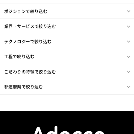
Amazon Redshift
Treasure Data
BigQuery
MotionBoard
Yellowfin
Actionista!
UiPath
Memcached
3ds Max
SAP（全般）
BASIS
ポジションで絞り込む
Apache Spark
Debian
SUSE Linux
Unreal Engine
Blue Prism
Winautomation
Automation Anywhere
Django
Catalyst
アライドテレシス
Brocade
Lumberyard
Sketch
Adobe XD
Cinema 4D
WinActor
RoboTANGO
BizRobo!
Rust
Dart
ファイヤーウォール
ロードバランサー
VDI
業界・サービスで絞り込む
Final Cut Pro
Vegas Pro
After Effects
GraphQL
PyTorch
Pandas
scikit-learn
Kintone
ThinClient
Citrix XenApp
Citrix XenDesktop
Adobe Premiere
Avid
Git
Subversion
Mercurial
VS Code
JetBrains
Clickup
Flutter
Hyper-V
Microsoft365
OracleEBS
Scala
iOS（Swift）
テクノロジーで絞り込む
VSS
Jenkins
CircleCI
TravisCI
wercker
SpringBoot
React Native
SciPy
Numpy
Go言語
Hack
AngularJS
FuelPHP
Laravel
Google Analytics
Adobe Analytics
Matplotlib
Keras
Figma
Canva
スクラム開発
Elixir
BASIC
TypeScript
CoffeeScript
R言語
工程で絞り込む
Google Cloud Platform
Heroku
Bluemix
ルーター
VMware
Sales Cloud
Service Cloud
Haskell
Amazon Aurora
MariaDB
DynamoDB
L2スイッチ
Docker
Chef
Lotus Notes
Experience Cloud
Marketing Cloud
Redis
Play Framework
Java EE
Spark Framework
こだわりの特徴で絞り込む
Lotus Domino
Cybozu
Vim
Emacs
Atom
Account Engagement
Salesforce Lightning
Apache Wicket
JavaServer Faces
JUnit
Phalcon
Sublime Text
Brackets
Redmine
JIRA
Backlog
Oracle ERP Cloud
Oracle NetSuite
Dynamics
Yii
Slim Framework
Sinatra
Padrino
RSpec
都道府県で絞り込む
Pivotal Tracker
GitLab
GitHub Enterprise
PowerBI
Looker Studio
Power Automate
Bottle
Tornado
Flask
Vue.js
React.js
Salesforce（全般）
Dynamics CRM
BW
SAP SD
Confluence
Knockout.js
Bootstrap
LESS
SASS
Cordova
SAP MM
SAP PP
SAP HR
SAP FI
SAP CO
Monaca
Telerik Platform
TensorFlow
Caffe
Salesforce APEX
Kotlin
MATLAB
Anaconda
Chainer
Elasticsearch
Apache Solr
Simulink
Tableau
Oracle BI
Qlik Sense
Amazon Redshift
Treasure Data
BigQuery
MotionBoard
Yellowfin
Actionista!
UiPath
Apache Spark
Debian
SUSE Linux
Unreal Engine