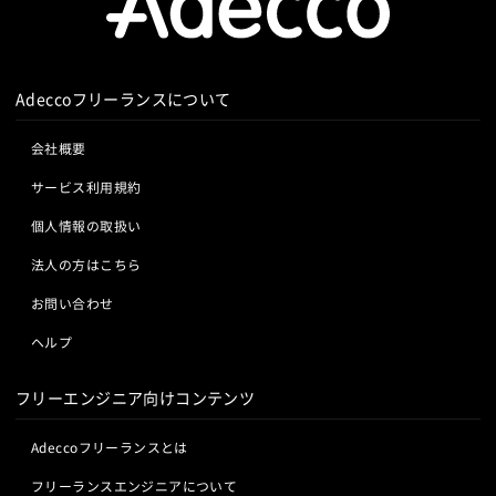
Blue Prism
Winautomation
Automation Anywhere
Lumberyard
Sketch
Adobe XD
Cinema 4D
WinActor
RoboTANGO
BizRobo!
Rust
Dart
Final Cut Pro
Vegas Pro
After Effects
GraphQL
PyTorch
Pandas
scikit-learn
Kintone
Adobe Premiere
Avid
Git
Subversion
Mercurial
VS Code
JetBrains
Clickup
Flutter
Hyper-V
Adeccoフリーランスについて
VSS
Jenkins
CircleCI
TravisCI
wercker
SpringBoot
React Native
SciPy
Numpy
Google Analytics
Adobe Analytics
Matplotlib
Keras
Figma
Canva
スクラム開発
会社概要
Google Cloud Platform
Heroku
Bluemix
ルーター
VMware
Sales Cloud
Service Cloud
サービス利用規約
L2スイッチ
Docker
Chef
Lotus Notes
Experience Cloud
Marketing Cloud
Lotus Domino
Cybozu
Vim
Emacs
Atom
個人情報の取扱い
Account Engagement
Salesforce Lightning
Sublime Text
Brackets
Redmine
JIRA
Backlog
Oracle ERP Cloud
Oracle NetSuite
Dynamics
法人の方はこちら
Pivotal Tracker
GitLab
GitHub Enterprise
PowerBI
Looker Studio
Power Automate
お問い合わせ
Salesforce（全般）
Dynamics CRM
BW
SAP SD
Confluence
SAP MM
SAP PP
SAP HR
SAP FI
SAP CO
ヘルプ
Salesforce APEX
Kotlin
フリーエンジニア向けコンテンツ
Adeccoフリーランスとは
フリーランスエンジニアについて