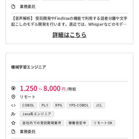
CAEエンジニア
データエンジニア
iOS（Objective-C）
Python
JavaScript
.NET（VB)
Java系エンジニア
制御・組み込み系エンジニア
リモートOK
業務委託
Word
Excel
PowerPoint
Cisco
SAI
サイバーセキュリティエンジニア
.NET（C#)
Flash
XML
Perl
ASP
スマホアプリ開発（ネイティブ）
WindowsOS
Cocos2d/Cocos2d-x
Unity
AWS
センシング領域エンジニア
HMI技術エンジニア
【音声解析】 受託開発やFindVoxの機能で利用する話者分離や文字
Actionscript
PHP
Java
JSP
Ruby
UNIX・C／C++エンジニア
ソーシャル系エンジニア
起こしのモデル開発を行います。直近では、Whisperなどのモデル
アジャイル開発
オブジェクト指向
MongoDB
データサイエンティスト
セキュリティエンジニア
アセンブラ
ABAP
ストアドプロシージャ
Hadoop
バックエンドエンジニア（サーバーサイド）
のチューニングなどがメインの業務になります。 ▪️言語処理/大規
Node.js
Backbone.js
Android（Java）
SQLite
アーキテクト
スクラムマスター
詳細はこちら
模言語モデル 受託開発やFindvox、Hakky Handbookで利用する
Microsoft Azure
Struts
Spring
Seasar
CakePHP
フロントエンドエンジニア
業務系エンジニア
iOS
Zend Framework
CodeIgniter
jQuery
nginx
大規模言語モデルを用いたAIの開発を行います。主に、チャットボ
Swing
Smarty
Symfony
Ruby on Rails
Seasar2
SAP系（ABAP・BASIS）エンジニア
AIエンジニア
ットやコンテンツ生成、テキスト解析のプロジェクト...
Memcached
3ds Max
SAP（全般）
BASIS
EC-CUBE
OpenGL
MVC
AJAX
FLEX
統計解析エンジニア
機械学習エンジニア
Django
Catalyst
アライドテレシス
Brocade
Dreamweaver
Photoshop
Fireworks
Illustrator
CAEエンジニア
データエンジニア
ファイヤーウォール
ロードバランサー
VDI
機械学習エンジニア
WordPress
MAYA
IBM系汎用機
NEC系汎用機
サイバーセキュリティエンジニア
ThinClient
Citrix XenApp
Citrix XenDesktop
UNISYS
富士通系汎用機
AS/400
日立系汎用機
センシング領域エンジニア
HMI技術エンジニア
Microsoft365
OracleEBS
Scala
iOS（Swift）
AIX
HP-UX
Solaris
Linux
RedHat
CentOS
データサイエンティスト
セキュリティエンジニア
1,250
8,000
Go言語
～
Hack
AngularJS
円
/時給
FuelPHP
Laravel
OS/2
Windows Server
MacOS
Exchange Server
アーキテクト
リモート
Elixir
BASIC
TypeScript
CoffeeScript
R言語
Active Directory
SharePoint Server
IIS
Websphere
Haskell
Amazon Aurora
MariaDB
DynamoDB
COBOL
PL/I
RPG
YPS-COBOL
JCL
Tomcat
Apache
Weblogic
Android
Redis
Play Framework
Java EE
Spark Framework
FORTRAN
C
VBA
Delphi
PL/SQL
C++
Java系エンジニア
フィーチャーフォン
DB2
Oracle
Access
Apache Wicket
JavaServer Faces
JUnit
Phalcon
Pro*C
VB
VC++
SQL
Shell C B K
バックエンドエンジニア（サーバーサイド）
自社内での受託開発案件
稼働安定中
リモートOK
PostgreSQL
MySQL
SQLserver
HTML5
CSS3
Yii
Slim Framework
Sinatra
Padrino
RSpec
iOS（Objective-C）
Python
JavaScript
.NET（VB)
フロントエンドエンジニア
AIエンジニア
業務委託
Word
Excel
PowerPoint
Cisco
SAI
Bottle
Tornado
Flask
Vue.js
React.js
.NET（C#)
Flash
XML
Perl
ASP
機械学習エンジニア
データエンジニア