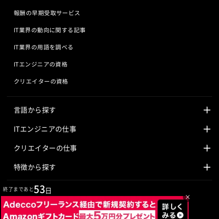
報酬の早期受取サービス
IT業界の動向に関する記事
IT業界の用語を調べる
ITエンジニアの資格
クリエイターの資格
言語から探す
Javaの求人
ITエンジニアの仕事
PHPの求人
LAMPエンジニア
クリエイターの仕事
Rubyの求人
Javaエンジニア
Webディレクター
特徴から探す
Objective-Cの求人
サーバーエンジニア
Webデザイナー
未経験も活躍中
53
終了まであと
日
×
jQueryの求人
ネットワークエンジニア
フロントエンドエンジニア
初心者レベル歓迎
©
Adecco
2026