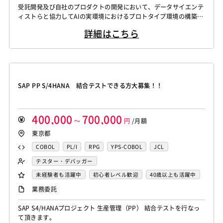
WindowsOS
Cocos2d/Cocos2d-x
Unity
AWS
受託開発及び自社のプロダクトの開発において、データサイエンテ
Knockout.js
Bootstrap
LESS
SASS
Cordova
Actionscript
PHP
Java
JSP
Ruby
データサイエンティスト
ィストらと協力してAIの実環境におけるプロトタイプ環境の構築
アジャイル開発
オブジェクト指向
MongoDB
Monaca
Telerik Platform
TensorFlow
Caffe
アセンブラ
ABAP
ストアドプロシージャ
Hadoop
や、プロダクション環境の構築、実モデルの運用に必要な開発を行
Node.js
Backbone.js
Android（Java）
SQLite
詳細はこちら
う。 【シニア】 受託開発及び自社のプロダクトの開発において、
Chainer
Elasticsearch
Apache Solr
Microsoft Azure
Struts
Spring
Seasar
CakePHP
iOS
Zend Framework
CodeIgniter
jQuery
nginx
データサイエンティストらと協力してAIの実環境におけるプロトタ
Amazon Redshift
Treasure Data
BigQuery
Swing
Smarty
Symfony
Ruby on Rails
Seasar2
イプ環境の構築や、プロダクション環境の構築、実モデルの運用に
Memcached
3ds Max
SAP（全般）
BASIS
Apache Spark
Debian
SUSE Linux
Unreal Engine
EC-CUBE
OpenGL
MVC
AJAX
FLEX
必要な開発を行う。 生...
Django
Catalyst
アライドテレシス
Brocade
Lumberyard
Sketch
Adobe XD
Cinema 4D
Dreamweaver
Photoshop
Fireworks
Illustrator
ファイヤーウォール
ロードバランサー
VDI
SAP PP S/4HANA 結合テストできる方大募集！！
Final Cut Pro
Vegas Pro
After Effects
WordPress
MAYA
IBM系汎用機
NEC系汎用機
ThinClient
Citrix XenApp
Citrix XenDesktop
Adobe Premiere
Avid
Git
Subversion
Mercurial
UNISYS
富士通系汎用機
AS/400
日立系汎用機
Microsoft365
OracleEBS
Scala
iOS（Swift）
VSS
Jenkins
CircleCI
TravisCI
wercker
AIX
HP-UX
Solaris
Linux
RedHat
CentOS
400,000
700,000
Go言語
Hack
～
AngularJS
円
FuelPHP
/月額
Laravel
Google Analytics
Adobe Analytics
OS/2
Windows Server
MacOS
Exchange Server
東京都
Elixir
BASIC
TypeScript
CoffeeScript
R言語
Google Cloud Platform
Heroku
Bluemix
ルーター
Active Directory
SharePoint Server
IIS
Websphere
Haskell
Amazon Aurora
MariaDB
DynamoDB
COBOL
PL/I
RPG
YPS-COBOL
JCL
L2スイッチ
Docker
Chef
Lotus Notes
Tomcat
Apache
Weblogic
Android
Redis
Play Framework
Java EE
Spark Framework
FORTRAN
C
VBA
Delphi
PL/SQL
C++
テスター・デバッガー
Lotus Domino
Cybozu
Vim
Emacs
Atom
フィーチャーフォン
DB2
Oracle
Access
Apache Wicket
JavaServer Faces
JUnit
Phalcon
Pro*C
VB
VC++
SQL
Shell C B K
未経験者も活躍中
初心者レベル歓迎
40歳以上も活躍中
Sublime Text
Brackets
Redmine
JIRA
Backlog
PostgreSQL
MySQL
SQLserver
HTML5
CSS3
Yii
Slim Framework
Sinatra
Padrino
RSpec
iOS（Objective-C）
Python
JavaScript
.NET（VB)
外国人も活躍中
服装自由
自社内での受託開発案件
業務委託
Pivotal Tracker
GitLab
GitHub Enterprise
Word
Excel
PowerPoint
Cisco
SAI
Bottle
Tornado
Flask
Vue.js
React.js
.NET（C#)
Flash
XML
Perl
ASP
大手SIer
稼働安定中
シニア・定年層歓迎
Salesforce（全般）
Dynamics CRM
BW
SAP SD
WindowsOS
Cocos2d/Cocos2d-x
Unity
AWS
SAP S4/HANAプロジェクト 生産管理（PP） 結合テストを行なっ
Knockout.js
Bootstrap
LESS
SASS
Cordova
Actionscript
PHP
Java
JSP
Ruby
時短勤務歓迎
第二新卒歓迎
リモートOK
て頂きます。
SAP MM
SAP PP
SAP HR
SAP FI
SAP CO
アジャイル開発
オブジェクト指向
MongoDB