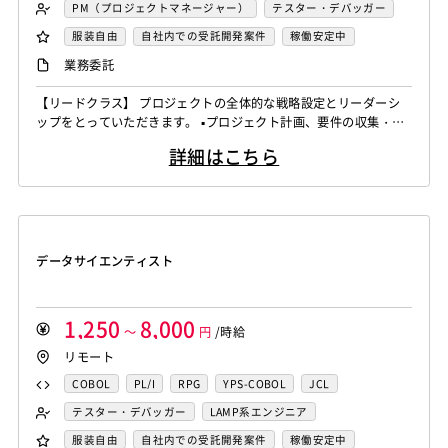
FORTRAN
C
VBA
Delphi
PL/SQL
C++
PM（プロジェクトマネージャー）
テスター・デバッガー
Pro*C
VB
VC++
SQL
Shell C B K
ネットワークエンジニア
DBA（データベース管理者）
服装自由
自社内での受託開発案件
稼働安定中
iOS（Objective-C）
Python
JavaScript
.NET（VB)
運用／監視担当
システムコンサル
リモートOK
業務委託
.NET（C#)
Flash
XML
Perl
ASP
セキュリティコンサル
システム管理者
【リードクラス】 プロジェクトの全体的な戦略設定とリーダーシ
Actionscript
PHP
Java
JSP
Ruby
LAMP系エンジニア
Windows系エンジニア
ップをとっていただきます。 ▪️プロジェクト計画、要件の収集・分
アセンブラ
ABAP
ストアドプロシージャ
Hadoop
汎用機系エンジニア
Java系エンジニア
析、タイムライン設定 ▪️リソース、予算の割り当て、テクニカルリ
詳細はこちら
ーダーシップ ▪️技術選定、アーキテクチャ設計の支援、テクニカル
Microsoft Azure
Struts
Spring
Seasar
CakePHP
制御・組み込み系エンジニア
チャレンジ対応 ▪️アップセル戦略、新規ビジネスチャンスの識別、
Swing
Smarty
Symfony
Ruby on Rails
Seasar2
スマホアプリ開発（ネイティブ）
クライアントネゴシエーション ▪️ステークホルダーとの連携を強化
EC-CUBE
OpenGL
MVC
AJAX
FLEX
し、プロ...
UNIX・C／C++エンジニア
ソーシャル系エンジニア
Dreamweaver
Photoshop
Fireworks
Illustrator
サーバーエンジニア
データサイエンティスト
WordPress
MAYA
IBM系汎用機
NEC系汎用機
バックエンドエンジニア（サーバーサイド）
UNISYS
富士通系汎用機
AS/400
日立系汎用機
フロントエンドエンジニア
業務系エンジニア
AIX
HP-UX
Solaris
Linux
RedHat
CentOS
SAPシステムコンサル
Salesforceシステムコンサル
1,250
8,000
～
円
/時給
OS/2
Windows Server
MacOS
Exchange Server
OlacleEBSシステムコンサル
銀行系PM
損保系PM
リモート
Active Directory
SharePoint Server
IIS
Websphere
生保系PM
証券系PM
PMO
COBOL
PL/I
RPG
YPS-COBOL
JCL
Tomcat
Apache
Weblogic
Android
SAP系（ABAP・BASIS）エンジニア
AIエンジニア
FORTRAN
C
VBA
Delphi
PL/SQL
C++
テスター・デバッガー
LAMP系エンジニア
フィーチャーフォン
DB2
Oracle
Access
統計解析エンジニア
機械学習エンジニア
Pro*C
VB
VC++
SQL
Shell C B K
Windows系エンジニア
汎用機系エンジニア
服装自由
自社内での受託開発案件
稼働安定中
PostgreSQL
MySQL
SQLserver
HTML5
CSS3