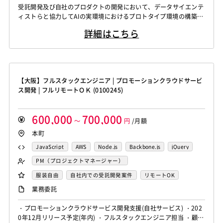
WindowsOS
Cocos2d/Cocos2d-x
Unity
AWS
受託開発及び自社のプロダクトの開発において、データサイエンテ
Knockout.js
Bootstrap
LESS
SASS
Cordova
Actionscript
PHP
Java
JSP
Ruby
データサイエンティスト
ィストらと協力してAIの実環境におけるプロトタイプ環境の構築
アジャイル開発
オブジェクト指向
MongoDB
Monaca
Telerik Platform
TensorFlow
Caffe
アセンブラ
ABAP
ストアドプロシージャ
Hadoop
や、プロダクション環境の構築、実モデルの運用に必要な開発を行
Node.js
Backbone.js
Android（Java）
SQLite
詳細はこちら
う。 【シニア】 受託開発及び自社のプロダクトの開発において、
Chainer
Elasticsearch
Apache Solr
Microsoft Azure
Struts
Spring
Seasar
CakePHP
iOS
Zend Framework
CodeIgniter
jQuery
nginx
データサイエンティストらと協力してAIの実環境におけるプロトタ
Amazon Redshift
Treasure Data
BigQuery
Swing
Smarty
Symfony
Ruby on Rails
Seasar2
イプ環境の構築や、プロダクション環境の構築、実モデルの運用に
Memcached
3ds Max
SAP（全般）
BASIS
Apache Spark
Debian
SUSE Linux
Unreal Engine
EC-CUBE
OpenGL
MVC
AJAX
FLEX
必要な開発を行う。 生...
Django
Catalyst
アライドテレシス
Brocade
Lumberyard
Sketch
Adobe XD
Cinema 4D
Dreamweaver
Photoshop
Fireworks
Illustrator
【大阪】フルスタックエンジニア | プロモーションクラウドサービ
ファイヤーウォール
ロードバランサー
VDI
Final Cut Pro
Vegas Pro
After Effects
WordPress
MAYA
IBM系汎用機
NEC系汎用機
ス開発 | フルリモートＯＫ (0100245)
ThinClient
Citrix XenApp
Citrix XenDesktop
Adobe Premiere
Avid
Git
Subversion
Mercurial
UNISYS
富士通系汎用機
AS/400
日立系汎用機
Microsoft365
OracleEBS
Scala
iOS（Swift）
VSS
Jenkins
CircleCI
TravisCI
wercker
AIX
HP-UX
Solaris
Linux
RedHat
CentOS
600,000
700,000
Go言語
Hack
～
AngularJS
円
FuelPHP
/月額
Laravel
Google Analytics
Adobe Analytics
OS/2
Windows Server
MacOS
Exchange Server
本町
Elixir
BASIC
TypeScript
CoffeeScript
R言語
Google Cloud Platform
Heroku
Bluemix
ルーター
Active Directory
SharePoint Server
IIS
Websphere
Haskell
Amazon Aurora
MariaDB
DynamoDB
JavaScript
AWS
Node.js
Backbone.js
jQuery
L2スイッチ
Docker
Chef
Lotus Notes
Tomcat
Apache
Weblogic
Android
Redis
Play Framework
Java EE
Spark Framework
AngularJS
Vue.js
React.js
Knockout.js
Git
PM（プロジェクトマネージャー）
Lotus Domino
Cybozu
Vim
Emacs
Atom
フィーチャーフォン
DB2
Oracle
Access
Apache Wicket
JavaServer Faces
JUnit
Phalcon
Subversion
Mercurial
VSS
Redmine
JIRA
バックエンドエンジニア（サーバーサイド）
服装自由
自社内での受託開発案件
リモートOK
Sublime Text
Brackets
Redmine
JIRA
Backlog
PostgreSQL
MySQL
SQLserver
HTML5
CSS3
Yii
Slim Framework
Sinatra
Padrino
RSpec
Backlog
Pivotal Tracker
GitLab
GitHub Enterprise
フロントエンドエンジニア
業務委託
Pivotal Tracker
GitLab
GitHub Enterprise
Word
Excel
PowerPoint
Cisco
SAI
Bottle
Tornado
Flask
Vue.js
React.js
Salesforce（全般）
Dynamics CRM
BW
SAP SD
WindowsOS
Cocos2d/Cocos2d-x
Unity
AWS
・プロモーションクラウドサービス開発支援(自社サービス) ・202
Knockout.js
Bootstrap
LESS
SASS
Cordova
0年12月リリース予定(年内) ・フルスタックエンジニア担当 ・顧客
SAP MM
SAP PP
SAP HR
SAP FI
SAP CO
アジャイル開発
オブジェクト指向
MongoDB