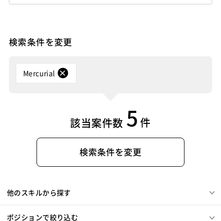
Amazon Redshift
Treasure Data
BigQuery
Swing
Smarty
Symfony
Ruby on Rails
Seasar2
MotionBoard
Yellowfin
Actionista!
UiPath
Apache Spark
Debian
SUSE Linux
Unreal Engine
EC-CUBE
OpenGL
MVC
AJAX
FLEX
Blue Prism
Winautomation
Automation Anywhere
Lumberyard
Sketch
Adobe XD
Cinema 4D
Dreamweaver
Photoshop
Fireworks
Illustrator
WinActor
RoboTANGO
BizRobo!
Rust
Dart
検索条件を変更
Final Cut Pro
Vegas Pro
After Effects
WordPress
MAYA
IBM系汎用機
NEC系汎用機
GraphQL
PyTorch
Pandas
scikit-learn
Kintone
Adobe Premiere
Avid
Git
Subversion
Mercurial
UNISYS
富士通系汎用機
AS/400
日立系汎用機
VS Code
JetBrains
Clickup
Flutter
Hyper-V
VSS
Jenkins
CircleCI
TravisCI
wercker
AIX
HP-UX
Solaris
Linux
RedHat
CentOS
Mercurial
SpringBoot
React Native
SciPy
Numpy
Google Analytics
Adobe Analytics
OS/2
Windows Server
MacOS
Exchange Server
Matplotlib
Keras
Figma
Canva
スクラム開発
Google Cloud Platform
Heroku
Bluemix
ルーター
Active Directory
SharePoint Server
IIS
Websphere
VMware
Sales Cloud
Service Cloud
5
L2スイッチ
Docker
Chef
Lotus Notes
Tomcat
Apache
Weblogic
Android
Experience Cloud
Marketing Cloud
件
該当案件数
Lotus Domino
Cybozu
Vim
Emacs
Atom
フィーチャーフォン
DB2
Oracle
Access
Account Engagement
Salesforce Lightning
Sublime Text
Brackets
Redmine
JIRA
Backlog
PostgreSQL
MySQL
SQLserver
HTML5
CSS3
Oracle ERP Cloud
Oracle NetSuite
Dynamics
Pivotal Tracker
GitLab
GitHub Enterprise
Word
Excel
PowerPoint
Cisco
SAI
検索条件を変更
PowerBI
Looker Studio
Power Automate
Salesforce（全般）
Dynamics CRM
BW
SAP SD
WindowsOS
Cocos2d/Cocos2d-x
Unity
AWS
Confluence
SAP MM
SAP PP
SAP HR
SAP FI
SAP CO
アジャイル開発
オブジェクト指向
MongoDB
Salesforce APEX
Kotlin
MATLAB
Anaconda
Node.js
Backbone.js
Android（Java）
SQLite
他のスキルから探す
Simulink
Tableau
Oracle BI
Qlik Sense
iOS
Zend Framework
CodeIgniter
jQuery
nginx
MotionBoard
Yellowfin
Actionista!
UiPath
Memcached
3ds Max
SAP（全般）
BASIS
ポジションで絞り込む