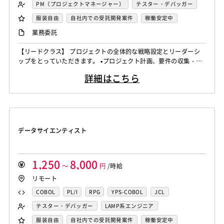
FORTRAN
C
VBA
Delphi
PL/SQL
C++
PM（プロジェクトマネージャー）
テスター・デバッガー
Pro*C
VB
VC++
SQL
Shell C B K
ネットワークエンジニア
DBA（データベース管理者）
服装自由
自社内での受託開発案件
稼働安定中
iOS（Objective-C）
Python
JavaScript
.NET（VB)
運用／監視担当
システムコンサル
リモートOK
業務委託
.NET（C#)
Flash
XML
Perl
ASP
セキュリティコンサル
システム管理者
【リードクラス】 プロジェクトの全体的な戦略設定とリーダーシ
Actionscript
PHP
Java
JSP
Ruby
LAMP系エンジニア
Windows系エンジニア
ップをとっていただきます。 ▪️プロジェクト計画、要件の収集・分
アセンブラ
ABAP
ストアドプロシージャ
Hadoop
汎用機系エンジニア
Java系エンジニア
析、タイムライン設定 ▪️リソース、予算の割り当て、テクニカルリ
詳細はこちら
ーダーシップ ▪️技術選定、アーキテクチャ設計の支援、テクニカル
Microsoft Azure
Struts
Spring
Seasar
CakePHP
制御・組み込み系エンジニア
チャレンジ対応 ▪️アップセル戦略、新規ビジネスチャンスの識別、
Swing
Smarty
Symfony
Ruby on Rails
Seasar2
スマホアプリ開発（ネイティブ）
クライアントネゴシエーション ▪️ステークホルダーとの連携を強化
EC-CUBE
OpenGL
MVC
AJAX
FLEX
し、プロ...
UNIX・C／C++エンジニア
ソーシャル系エンジニア
Dreamweaver
Photoshop
Fireworks
Illustrator
サーバーエンジニア
データサイエンティスト
WordPress
MAYA
IBM系汎用機
NEC系汎用機
バックエンドエンジニア（サーバーサイド）
UNISYS
富士通系汎用機
AS/400
日立系汎用機
フロントエンドエンジニア
業務系エンジニア
AIX
HP-UX
Solaris
Linux
RedHat
CentOS
SAPシステムコンサル
Salesforceシステムコンサル
1,250
8,000
～
円
/時給
OS/2
Windows Server
MacOS
Exchange Server
OlacleEBSシステムコンサル
銀行系PM
損保系PM
リモート
Active Directory
SharePoint Server
IIS
Websphere
生保系PM
証券系PM
PMO
COBOL
PL/I
RPG
YPS-COBOL
JCL
Tomcat
Apache
Weblogic
Android
SAP系（ABAP・BASIS）エンジニア
AIエンジニア
FORTRAN
C
VBA
Delphi
PL/SQL
C++
テスター・デバッガー
LAMP系エンジニア
フィーチャーフォン
DB2
Oracle
Access
統計解析エンジニア
機械学習エンジニア
Pro*C
VB
VC++
SQL
Shell C B K
Windows系エンジニア
汎用機系エンジニア
服装自由
自社内での受託開発案件
稼働安定中
PostgreSQL
MySQL
SQLserver
HTML5
CSS3