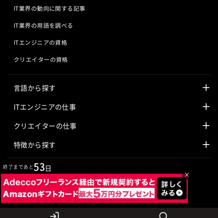
IT業界の動向に関する記事
IT業界の用語を調べる
ITエンジニアの資格
クリエイターの資格
言語から探す
Javaの求人
ITエンジニアの仕事
PHPの求人
LAMPエンジニア
クリエイターの仕事
Rubyの求人
Javaエンジニア
Webディレクター
特徴から探す
Objective-Cの求人
サーバーエンジニア
Webデザイナー
未経験も活躍中
53
終了まであと
日
×
jQueryの求人
ネットワークエンジニア
フロントエンドエンジニア
初心者レベル歓迎
©
Adecco
2026
HTML5の求人
ネイティブアプリ開発
アートディレクター
40歳以上も活躍中
COBOLの求人
ゲームプログラマ
イラストレーター
外国人も活躍中