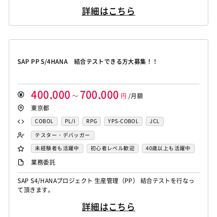
Monaca
Telerik Platform
TensorFlow
Caffe
ヒアリング ・アジャイル開発手法 ・環境:Node.js、React、Expre
Salesforce APEX
Kotlin
MATLAB
Anaconda
Node.js
Backbone.js
Android（Java）
SQLite
詳細はこちら
ss、AWS ・開発メンバー2～3名
Chainer
Elasticsearch
Apache Solr
Simulink
Tableau
Oracle BI
Qlik Sense
iOS
Zend Framework
CodeIgniter
jQuery
nginx
Amazon Redshift
Treasure Data
BigQuery
MotionBoard
Yellowfin
Actionista!
UiPath
Memcached
3ds Max
SAP（全般）
BASIS
Apache Spark
Debian
SUSE Linux
Unreal Engine
Blue Prism
Winautomation
Automation Anywhere
Django
Catalyst
アライドテレシス
Brocade
Lumberyard
Sketch
Adobe XD
Cinema 4D
WinActor
RoboTANGO
BizRobo!
Rust
Dart
ファイヤーウォール
ロードバランサー
VDI
SAP PP S/4HANA 結合テストできる方大募集！！
Final Cut Pro
Vegas Pro
After Effects
GraphQL
PyTorch
Pandas
scikit-learn
Kintone
ThinClient
Citrix XenApp
Citrix XenDesktop
Adobe Premiere
Avid
Git
Subversion
Mercurial
VS Code
JetBrains
Clickup
Flutter
Hyper-V
Microsoft365
OracleEBS
Scala
iOS（Swift）
VSS
Jenkins
CircleCI
TravisCI
wercker
400,000
700,000
SpringBoot
React Native
SciPy
Numpy
Go言語
Hack
～
AngularJS
円
FuelPHP
/月額
Laravel
Google Analytics
Adobe Analytics
東京都
Matplotlib
Keras
Figma
Canva
スクラム開発
Elixir
BASIC
TypeScript
CoffeeScript
R言語
Google Cloud Platform
Heroku
Bluemix
ルーター
VMware
Sales Cloud
Service Cloud
Haskell
Amazon Aurora
MariaDB
DynamoDB
COBOL
PL/I
RPG
YPS-COBOL
JCL
L2スイッチ
Docker
Chef
Lotus Notes
Experience Cloud
Marketing Cloud
Redis
Play Framework
Java EE
Spark Framework
FORTRAN
C
VBA
Delphi
PL/SQL
C++
テスター・デバッガー
Lotus Domino
Cybozu
Vim
Emacs
Atom
Account Engagement
Salesforce Lightning
Apache Wicket
JavaServer Faces
JUnit
Phalcon
Pro*C
VB
VC++
SQL
Shell C B K
未経験者も活躍中
初心者レベル歓迎
40歳以上も活躍中
Sublime Text
Brackets
Redmine
JIRA
Backlog
Oracle ERP Cloud
Oracle NetSuite
Dynamics
Yii
Slim Framework
Sinatra
Padrino
RSpec
iOS（Objective-C）
Python
JavaScript
.NET（VB)
外国人も活躍中
服装自由
自社内での受託開発案件
業務委託
Pivotal Tracker
GitLab
GitHub Enterprise
PowerBI
Looker Studio
Power Automate
Bottle
Tornado
Flask
Vue.js
React.js
.NET（C#)
Flash
XML
Perl
ASP
大手SIer
稼働安定中
シニア・定年層歓迎
Salesforce（全般）
Dynamics CRM
BW
SAP SD
SAP S4/HANAプロジェクト 生産管理（PP） 結合テストを行なっ
Confluence
Knockout.js
Bootstrap
LESS
SASS
Cordova
Actionscript
PHP
Java
JSP
Ruby
時短勤務歓迎
第二新卒歓迎
リモートOK
て頂きます。
SAP MM
SAP PP
SAP HR
SAP FI
SAP CO
Monaca
Telerik Platform
TensorFlow
Caffe
アセンブラ
ABAP
ストアドプロシージャ
Hadoop
Salesforce APEX
Kotlin
MATLAB
Anaconda
詳細はこちら
Chainer
Elasticsearch
Apache Solr
Microsoft Azure
Struts
Spring
Seasar
CakePHP
Simulink
Tableau
Oracle BI
Qlik Sense