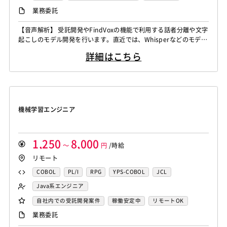
CAEエンジニア
データエンジニア
iOS（Objective-C）
Python
JavaScript
.NET（VB)
Java系エンジニア
制御・組み込み系エンジニア
リモートOK
業務委託
Word
Excel
PowerPoint
Cisco
SAI
サイバーセキュリティエンジニア
.NET（C#)
Flash
XML
Perl
ASP
スマホアプリ開発（ネイティブ）
WindowsOS
Cocos2d/Cocos2d-x
Unity
AWS
センシング領域エンジニア
HMI技術エンジニア
【音声解析】 受託開発やFindVoxの機能で利用する話者分離や文字
Actionscript
PHP
Java
JSP
Ruby
UNIX・C／C++エンジニア
ソーシャル系エンジニア
起こしのモデル開発を行います。直近では、Whisperなどのモデル
アジャイル開発
オブジェクト指向
MongoDB
データサイエンティスト
セキュリティエンジニア
アセンブラ
ABAP
ストアドプロシージャ
Hadoop
バックエンドエンジニア（サーバーサイド）
のチューニングなどがメインの業務になります。 ▪️言語処理/大規
Node.js
Backbone.js
Android（Java）
SQLite
アーキテクト
スクラムマスター
詳細はこちら
模言語モデル 受託開発やFindvox、Hakky Handbookで利用する
Microsoft Azure
Struts
Spring
Seasar
CakePHP
フロントエンドエンジニア
業務系エンジニア
iOS
Zend Framework
CodeIgniter
jQuery
nginx
大規模言語モデルを用いたAIの開発を行います。主に、チャットボ
Swing
Smarty
Symfony
Ruby on Rails
Seasar2
SAP系（ABAP・BASIS）エンジニア
AIエンジニア
ットやコンテンツ生成、テキスト解析のプロジェクト...
Memcached
3ds Max
SAP（全般）
BASIS
EC-CUBE
OpenGL
MVC
AJAX
FLEX
統計解析エンジニア
機械学習エンジニア
Django
Catalyst
アライドテレシス
Brocade
Dreamweaver
Photoshop
Fireworks
Illustrator
CAEエンジニア
データエンジニア
ファイヤーウォール
ロードバランサー
VDI
機械学習エンジニア
WordPress
MAYA
IBM系汎用機
NEC系汎用機
サイバーセキュリティエンジニア
ThinClient
Citrix XenApp
Citrix XenDesktop
UNISYS
富士通系汎用機
AS/400
日立系汎用機
センシング領域エンジニア
HMI技術エンジニア
Microsoft365
OracleEBS
Scala
iOS（Swift）
AIX
HP-UX
Solaris
Linux
RedHat
CentOS
データサイエンティスト
セキュリティエンジニア
1,250
8,000
Go言語
～
Hack
AngularJS
円
/時給
FuelPHP
Laravel
OS/2
Windows Server
MacOS
Exchange Server
アーキテクト
リモート
Elixir
BASIC
TypeScript
CoffeeScript
R言語
Active Directory
SharePoint Server
IIS
Websphere
Haskell
Amazon Aurora
MariaDB
DynamoDB
COBOL
PL/I
RPG
YPS-COBOL
JCL
Tomcat
Apache
Weblogic
Android
Redis
Play Framework
Java EE
Spark Framework
FORTRAN
C
VBA
Delphi
PL/SQL
C++
Java系エンジニア
フィーチャーフォン
DB2
Oracle
Access
Apache Wicket
JavaServer Faces
JUnit
Phalcon
Pro*C
VB
VC++
SQL
Shell C B K
バックエンドエンジニア（サーバーサイド）
自社内での受託開発案件
稼働安定中
リモートOK
PostgreSQL
MySQL
SQLserver
HTML5
CSS3
Yii
Slim Framework
Sinatra
Padrino
RSpec
iOS（Objective-C）
Python
JavaScript
.NET（VB)
フロントエンドエンジニア
AIエンジニア
業務委託
Word
Excel
PowerPoint
Cisco
SAI
Bottle
Tornado
Flask
Vue.js
React.js
.NET（C#)
Flash
XML
Perl
ASP
機械学習エンジニア
データエンジニア