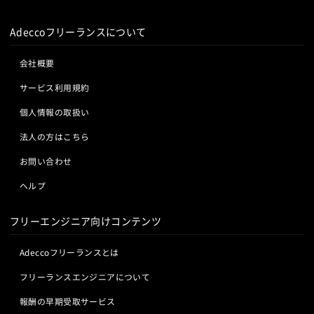
Adobe Premiere
Avid
Git
Subversion
Mercurial
Adeccoフリーランスについて
VSS
Jenkins
CircleCI
TravisCI
wercker
Google Analytics
Adobe Analytics
会社概要
Google Cloud Platform
Heroku
Bluemix
ルーター
サービス利用規約
L2スイッチ
Docker
Chef
Lotus Notes
Lotus Domino
Cybozu
Vim
Emacs
Atom
個人情報の取扱い
Sublime Text
Brackets
Redmine
JIRA
Backlog
法人の方はこちら
Pivotal Tracker
GitLab
GitHub Enterprise
お問い合わせ
Salesforce（全般）
Dynamics CRM
BW
SAP SD
SAP MM
SAP PP
SAP HR
SAP FI
SAP CO
ヘルプ
Salesforce APEX
Kotlin
フリーエンジニア向けコンテンツ
Adeccoフリーランスとは
フリーランスエンジニアについて
報酬の早期受取サービス