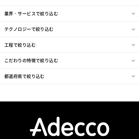
Blue Prism
Winautomation
Automation Anywhere
Django
Catalyst
アライドテレシス
Brocade
WinActor
RoboTANGO
BizRobo!
Rust
Dart
ファイヤーウォール
ロードバランサー
VDI
業界・サービスで絞り込む
GraphQL
PyTorch
Pandas
scikit-learn
Kintone
ThinClient
Citrix XenApp
Citrix XenDesktop
VS Code
JetBrains
Clickup
Flutter
Hyper-V
Microsoft365
OracleEBS
Scala
iOS（Swift）
テクノロジーで絞り込む
SpringBoot
React Native
SciPy
Numpy
Go言語
Hack
AngularJS
FuelPHP
Laravel
Matplotlib
Keras
Figma
Canva
スクラム開発
Elixir
BASIC
TypeScript
CoffeeScript
R言語
工程で絞り込む
VMware
Sales Cloud
Service Cloud
Haskell
Amazon Aurora
MariaDB
DynamoDB
Experience Cloud
Marketing Cloud
Redis
Play Framework
Java EE
Spark Framework
こだわりの特徴で絞り込む
Account Engagement
Salesforce Lightning
Apache Wicket
JavaServer Faces
JUnit
Phalcon
Oracle ERP Cloud
Oracle NetSuite
Dynamics
Yii
Slim Framework
Sinatra
Padrino
RSpec
都道府県で絞り込む
PowerBI
Looker Studio
Power Automate
Bottle
Tornado
Flask
Vue.js
React.js
Confluence
Knockout.js
Bootstrap
LESS
SASS
Cordova
Monaca
Telerik Platform
TensorFlow
Caffe
Chainer
Elasticsearch
Apache Solr
Amazon Redshift
Treasure Data
BigQuery
Apache Spark
Debian
SUSE Linux
Unreal Engine
Lumberyard
Sketch
Adobe XD
Cinema 4D
Final Cut Pro
Vegas Pro
After Effects