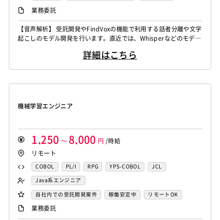
CAEエンジニア
データエンジニア
iOS（Objective-C）
Python
JavaScript
.NET（VB)
Java系エンジニア
制御・組み込み系エンジニア
リモートOK
業務委託
Word
Excel
PowerPoint
Cisco
SAI
サイバーセキュリティエンジニア
.NET（C#)
Flash
XML
Perl
ASP
スマホアプリ開発（ネイティブ）
WindowsOS
Cocos2d/Cocos2d-x
Unity
AWS
センシング領域エンジニア
HMI技術エンジニア
【音声解析】 受託開発やFindVoxの機能で利用する話者分離や文字
Actionscript
PHP
Java
JSP
Ruby
UNIX・C／C++エンジニア
ソーシャル系エンジニア
起こしのモデル開発を行います。直近では、Whisperなどのモデル
アジャイル開発
オブジェクト指向
MongoDB
データサイエンティスト
セキュリティエンジニア
アセンブラ
ABAP
ストアドプロシージャ
Hadoop
バックエンドエンジニア（サーバーサイド）
のチューニングなどがメインの業務になります。 ▪️言語処理/大規
Node.js
Backbone.js
Android（Java）
SQLite
アーキテクト
スクラムマスター
詳細はこちら
模言語モデル 受託開発やFindvox、Hakky Handbookで利用する
Microsoft Azure
Struts
Spring
Seasar
CakePHP
フロントエンドエンジニア
業務系エンジニア
iOS
Zend Framework
CodeIgniter
jQuery
nginx
大規模言語モデルを用いたAIの開発を行います。主に、チャットボ
Swing
Smarty
Symfony
Ruby on Rails
Seasar2
SAP系（ABAP・BASIS）エンジニア
AIエンジニア
ットやコンテンツ生成、テキスト解析のプロジェクト...
Memcached
3ds Max
SAP（全般）
BASIS
EC-CUBE
OpenGL
MVC
AJAX
FLEX
統計解析エンジニア
機械学習エンジニア
Django
Catalyst
アライドテレシス
Brocade
Dreamweaver
Photoshop
Fireworks
Illustrator
CAEエンジニア
データエンジニア
ファイヤーウォール
ロードバランサー
VDI
機械学習エンジニア
WordPress
MAYA
IBM系汎用機
NEC系汎用機
サイバーセキュリティエンジニア
ThinClient
Citrix XenApp
Citrix XenDesktop
UNISYS
富士通系汎用機
AS/400
日立系汎用機
センシング領域エンジニア
HMI技術エンジニア
Microsoft365
OracleEBS
Scala
iOS（Swift）
AIX
HP-UX
Solaris
Linux
RedHat
CentOS
データサイエンティスト
セキュリティエンジニア
1,250
8,000
Go言語
～
Hack
AngularJS
円
/時給
FuelPHP
Laravel
OS/2
Windows Server
MacOS
Exchange Server
アーキテクト
リモート
Elixir
BASIC
TypeScript
CoffeeScript
R言語
Active Directory
SharePoint Server
IIS
Websphere
Haskell
Amazon Aurora
MariaDB
DynamoDB
COBOL
PL/I
RPG
YPS-COBOL
JCL
Tomcat
Apache
Weblogic
Android
Redis
Play Framework
Java EE
Spark Framework
FORTRAN
C
VBA
Delphi
PL/SQL
C++
Java系エンジニア
フィーチャーフォン
DB2
Oracle
Access
Apache Wicket
JavaServer Faces
JUnit
Phalcon
Pro*C
VB
VC++
SQL
Shell C B K
バックエンドエンジニア（サーバーサイド）
自社内での受託開発案件
稼働安定中
リモートOK
PostgreSQL
MySQL
SQLserver
HTML5
CSS3
Yii
Slim Framework
Sinatra
Padrino
RSpec
iOS（Objective-C）
Python
JavaScript
.NET（VB)
フロントエンドエンジニア
AIエンジニア
業務委託
Word
Excel
PowerPoint
Cisco
SAI
Bottle
Tornado
Flask
Vue.js
React.js
.NET（C#)
Flash
XML
Perl
ASP
機械学習エンジニア
データエンジニア