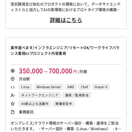
WindowsOS
Cocos2d/Cocos2d-x
Unity
AWS
受託開発及び自社のプロダクトの開発において、データサイエンテ
Knockout.js
Bootstrap
LESS
SASS
Cordova
Actionscript
PHP
Java
JSP
Ruby
データサイエンティスト
ィストらと協力してAIの実環境におけるプロトタイプ環境の構築
アジャイル開発
オブジェクト指向
MongoDB
Monaca
Telerik Platform
TensorFlow
Caffe
アセンブラ
ABAP
ストアドプロシージャ
Hadoop
や、プロダクション環境の構築、実モデルの運用に必要な開発を行
Node.js
Backbone.js
Android（Java）
SQLite
詳細はこちら
う。 【シニア】 受託開発及び自社のプロダクトの開発において、
Chainer
Elasticsearch
Apache Solr
Microsoft Azure
Struts
Spring
Seasar
CakePHP
iOS
Zend Framework
CodeIgniter
jQuery
nginx
データサイエンティストらと協力してAIの実環境におけるプロトタ
Amazon Redshift
Treasure Data
BigQuery
Swing
Smarty
Symfony
Ruby on Rails
Seasar2
イプ環境の構築や、プロダクション環境の構築、実モデルの運用に
Memcached
3ds Max
SAP（全般）
BASIS
Apache Spark
Debian
SUSE Linux
Unreal Engine
EC-CUBE
OpenGL
MVC
AJAX
FLEX
必要な開発を行う。 生...
Django
Catalyst
アライドテレシス
Brocade
Lumberyard
Sketch
Adobe XD
Cinema 4D
Dreamweaver
Photoshop
Fireworks
Illustrator
案件選べます/インフラエンジニア/リモートOK/ワークライフバラ
ファイヤーウォール
ロードバランサー
VDI
Final Cut Pro
Vegas Pro
After Effects
WordPress
MAYA
IBM系汎用機
NEC系汎用機
ンス重視orプロジェクト内容重視
ThinClient
Citrix XenApp
Citrix XenDesktop
Adobe Premiere
Avid
Git
Subversion
Mercurial
UNISYS
富士通系汎用機
AS/400
日立系汎用機
Microsoft365
OracleEBS
Scala
iOS（Swift）
VSS
Jenkins
CircleCI
TravisCI
wercker
AIX
HP-UX
Solaris
Linux
RedHat
CentOS
350,000
700,000
Go言語
Hack
～
AngularJS
円
FuelPHP
/月額
Laravel
Google Analytics
Adobe Analytics
OS/2
Windows Server
MacOS
Exchange Server
渋谷駅
Elixir
BASIC
TypeScript
CoffeeScript
R言語
Google Cloud Platform
Heroku
Bluemix
ルーター
Active Directory
SharePoint Server
IIS
Websphere
Haskell
Amazon Aurora
MariaDB
DynamoDB
Linux
Windows Server
AWS
Chef
Hyper-V
L2スイッチ
Docker
Chef
Lotus Notes
Tomcat
Apache
Weblogic
Android
Redis
Play Framework
Java EE
Spark Framework
VMware
ネットワークエンジニア
運用／監視担当
Lotus Domino
Cybozu
Vim
Emacs
Atom
フィーチャーフォン
DB2
Oracle
Access
Apache Wicket
JavaServer Faces
JUnit
Phalcon
サーバーエンジニア
40歳以上も活躍中
稼働安定中
Sublime Text
Brackets
Redmine
JIRA
Backlog
PostgreSQL
MySQL
SQLserver
HTML5
CSS3
Yii
Slim Framework
Sinatra
Padrino
RSpec
業務委託
Pivotal Tracker
GitLab
GitHub Enterprise
Word
Excel
PowerPoint
Cisco
SAI
Bottle
Tornado
Flask
Vue.js
React.js
Salesforce（全般）
Dynamics CRM
BW
SAP SD
WindowsOS
Cocos2d/Cocos2d-x
Unity
AWS
オンプレミス/クラウド環境のサーバー設計・構築・運用をご担当
Knockout.js
Bootstrap
LESS
SASS
Cordova
いただきます。 ・サーバー設計・構築（Linux／Windows） ・AP
SAP MM
SAP PP
SAP HR
SAP FI
SAP CO
アジャイル開発
オブジェクト指向
MongoDB