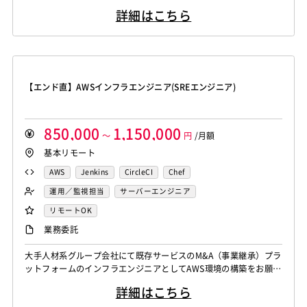
Monaca
Telerik Platform
TensorFlow
Caffe
／Webサーバー、ジョブ管理、監視ツール導入 ・セキュリティ対
Salesforce APEX
Kotlin
MATLAB
Anaconda
Node.js
Backbone.js
Android（Java）
SQLite
詳細はこちら
策、パフォーマンスチューニング ・仮想化（VMware、Hyper-V）
Chainer
Elasticsearch
Apache Solr
Simulink
Tableau
Oracle BI
Qlik Sense
iOS
Zend Framework
CodeIgniter
jQuery
nginx
環境の設計・展開 ・運用設計、バックアップ、リカバリ設計 ・障
Amazon Redshift
Treasure Data
BigQuery
害対応・改善活動、顧客との技術調整 ◆エンジ...
MotionBoard
Yellowfin
Actionista!
UiPath
Memcached
3ds Max
SAP（全般）
BASIS
Apache Spark
Debian
SUSE Linux
Unreal Engine
Blue Prism
Winautomation
Automation Anywhere
Django
Catalyst
アライドテレシス
Brocade
Lumberyard
Sketch
Adobe XD
Cinema 4D
WinActor
RoboTANGO
BizRobo!
Rust
Dart
ファイヤーウォール
ロードバランサー
VDI
【エンド直】AWSインフラエンジニア(SREエンジニア)
Final Cut Pro
Vegas Pro
After Effects
GraphQL
PyTorch
Pandas
scikit-learn
Kintone
ThinClient
Citrix XenApp
Citrix XenDesktop
Adobe Premiere
Avid
Git
Subversion
Mercurial
VS Code
JetBrains
Clickup
Flutter
Hyper-V
Microsoft365
OracleEBS
Scala
iOS（Swift）
VSS
Jenkins
CircleCI
TravisCI
wercker
850,000
1,150,000
SpringBoot
React Native
SciPy
Numpy
Go言語
Hack
～
AngularJS
FuelPHP
円
/月額
Laravel
Google Analytics
Adobe Analytics
基本リモート
Matplotlib
Keras
Figma
Canva
スクラム開発
Elixir
BASIC
TypeScript
CoffeeScript
R言語
Google Cloud Platform
Heroku
Bluemix
ルーター
VMware
Sales Cloud
Service Cloud
Haskell
Amazon Aurora
MariaDB
DynamoDB
AWS
Jenkins
CircleCI
Chef
L2スイッチ
Docker
Chef
Lotus Notes
Experience Cloud
Marketing Cloud
Redis
Play Framework
Java EE
Spark Framework
運用／監視担当
サーバーエンジニア
Lotus Domino
Cybozu
Vim
Emacs
Atom
Account Engagement
Salesforce Lightning
Apache Wicket
JavaServer Faces
JUnit
Phalcon
リモートOK
Sublime Text
Brackets
Redmine
JIRA
Backlog
Oracle ERP Cloud
Oracle NetSuite
Dynamics
Yii
Slim Framework
Sinatra
Padrino
RSpec
業務委託
Pivotal Tracker
GitLab
GitHub Enterprise
PowerBI
Looker Studio
Power Automate
Bottle
Tornado
Flask
Vue.js
React.js
Salesforce（全般）
Dynamics CRM
BW
SAP SD
大手人材系グループ会社にて既存サービスのM&A（事業継承）プラ
Confluence
Knockout.js
Bootstrap
LESS
SASS
Cordova
ットフォームのインフラエンジニアとしてAWS環境の構築をお願い
SAP MM
SAP PP
SAP HR
SAP FI
SAP CO
Monaca
Telerik Platform
TensorFlow
Caffe
いたします。 設計/構築フェーズから運用コスト（金額や工数）を
Salesforce APEX
Kotlin
MATLAB
Anaconda
詳細はこちら
考え、自動/手動の切り分けを考えたり、IaC（インフラ側をコード
Chainer
Elasticsearch
Apache Solr
Simulink
Tableau
Oracle BI
Qlik Sense