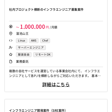
Blue Prism
Winautomation
Automation Anywhere
WinActor
RoboTANGO
BizRobo!
Rust
Dart
社内プロジェクト横断のインフラエンジニア募集案件
GraphQL
PyTorch
Pandas
scikit-learn
Kintone
VS Code
JetBrains
Clickup
Flutter
Hyper-V
1,000,000
SpringBoot
React Native
SciPy
Numpy
～
円
/月額
溜池山王
Matplotlib
Keras
Figma
Canva
スクラム開発
VMware
Sales Cloud
Service Cloud
Linux
AWS
Chef
Experience Cloud
Marketing Cloud
サーバーエンジニア
Account Engagement
Salesforce Lightning
服装自由
リモートOK
Oracle ERP Cloud
Oracle NetSuite
Dynamics
業務委託
PowerBI
Looker Studio
Power Automate
複数の自社サービスを運営している事業会社内にて、 インフラエ
Confluence
ンジニアとして各PJを横断しながらご対応いただきます。 基本的
には運用をメインでご担当いただきつつ、新規で環境を構築する
詳細はこちら
タイミングでは設計から一緒に携わっていただきます。
インフラエンジニア開発案件（SRE案件）