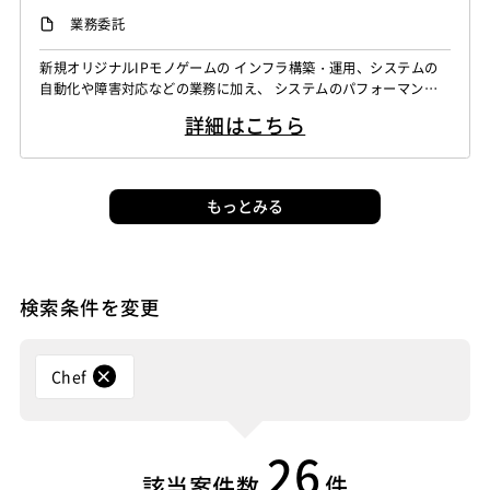
バックエンドエンジニア（サーバーサイド）
業務委託
新規オリジナルIPモノゲームの インフラ構築・運用、システムの
自動化や障害対応などの業務に加え、 システムのパフォーマンス
や信頼性、スケーラビリティを向上させるための ソフトウェアの
詳細はこちら
開発・運用を 担当していただきます。 ・高トラフィックなゲーム
のAPIリクエスト／リアルタイム通信処理を安定して処理するため
のバックエンドシステムの開発、運用 ・高速なレスポンスを実現
するためのアプリケー...
もっとみる
検索条件を変更
Chef
26
件
該当案件数