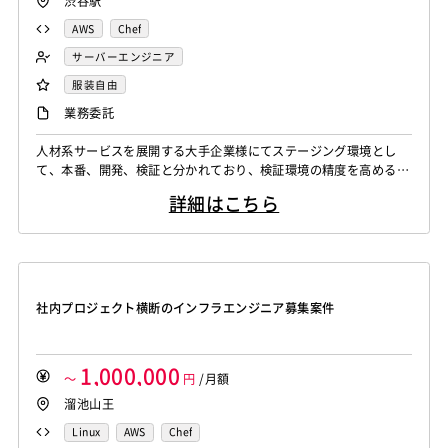
渋谷駅
AWS
Chef
サーバーエンジニア
服装自由
業務委託
人材系サービスを展開する大手企業様にてステージング環境とし
て、本番、開発、検証と分かれており、検証環境の精度を高めるた
めのインフラ再構築をお願いいたします。 主な業務はインフラ（A
詳細はこちら
WS）を管理するためのコード（Terraform）の開発を行っていた
だきます。 開発方法はエンジニアが決定し、コーディング作業が
主になります。 SREチーム（6名）おりますが、元AWSに就業され
ていた方と2名ペアで...
社内プロジェクト横断のインフラエンジニア募集案件
1,000,000
～
円
/月額
溜池山王
Linux
AWS
Chef