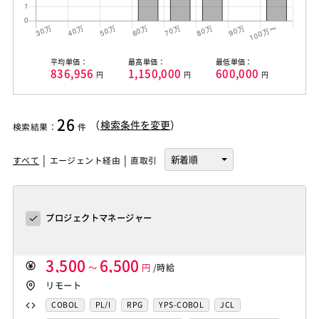
平均単価：
最高単価：
最低単価：
836,956
1,150,000
600,000
円
円
円
26
（
検索条件を変更
）
検索結果
：
件
すべて
エージェント経由
直取引
プロジェクトマネージャー
3,500
6,500
～
円
/時給
リモート
COBOL
PL/I
RPG
YPS-COBOL
JCL