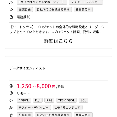
FORTRAN
C
VBA
Delphi
PL/SQL
C++
PM（プロジェクトマネージャー）
テスター・デバッガー
Pro*C
VB
VC++
SQL
Shell C B K
ネットワークエンジニア
DBA（データベース管理者）
服装自由
自社内での受託開発案件
稼働安定中
iOS（Objective-C）
Python
JavaScript
.NET（VB)
運用／監視担当
システムコンサル
リモートOK
業務委託
.NET（C#)
Flash
XML
Perl
ASP
セキュリティコンサル
システム管理者
【リードクラス】 プロジェクトの全体的な戦略設定とリーダーシ
Actionscript
PHP
Java
JSP
Ruby
LAMP系エンジニア
Windows系エンジニア
ップをとっていただきます。 ▪️プロジェクト計画、要件の収集・分
アセンブラ
ABAP
ストアドプロシージャ
Hadoop
汎用機系エンジニア
Java系エンジニア
析、タイムライン設定 ▪️リソース、予算の割り当て、テクニカルリ
詳細はこちら
ーダーシップ ▪️技術選定、アーキテクチャ設計の支援、テクニカル
Microsoft Azure
Struts
Spring
Seasar
CakePHP
制御・組み込み系エンジニア
チャレンジ対応 ▪️アップセル戦略、新規ビジネスチャンスの識別、
Swing
Smarty
Symfony
Ruby on Rails
Seasar2
スマホアプリ開発（ネイティブ）
クライアントネゴシエーション ▪️ステークホルダーとの連携を強化
EC-CUBE
OpenGL
MVC
AJAX
FLEX
し、プロ...
UNIX・C／C++エンジニア
ソーシャル系エンジニア
Dreamweaver
Photoshop
Fireworks
Illustrator
サーバーエンジニア
データサイエンティスト
WordPress
MAYA
IBM系汎用機
NEC系汎用機
バックエンドエンジニア（サーバーサイド）
UNISYS
富士通系汎用機
AS/400
日立系汎用機
フロントエンドエンジニア
業務系エンジニア
AIX
HP-UX
Solaris
Linux
RedHat
CentOS
SAPシステムコンサル
Salesforceシステムコンサル
1,250
8,000
～
円
/時給
OS/2
Windows Server
MacOS
Exchange Server
OlacleEBSシステムコンサル
銀行系PM
損保系PM
リモート
Active Directory
SharePoint Server
IIS
Websphere
生保系PM
証券系PM
PMO
COBOL
PL/I
RPG
YPS-COBOL
JCL
Tomcat
Apache
Weblogic
Android
SAP系（ABAP・BASIS）エンジニア
AIエンジニア
FORTRAN
C
VBA
Delphi
PL/SQL
C++
テスター・デバッガー
LAMP系エンジニア
フィーチャーフォン
DB2
Oracle
Access
統計解析エンジニア
機械学習エンジニア
Pro*C
VB
VC++
SQL
Shell C B K
Windows系エンジニア
汎用機系エンジニア
服装自由
自社内での受託開発案件
稼働安定中
PostgreSQL
MySQL
SQLserver
HTML5
CSS3