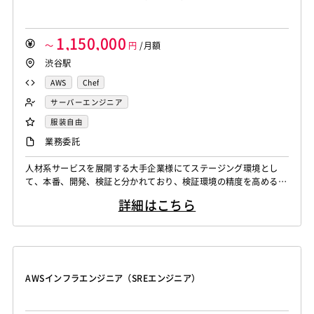
1,150,000
～
円
/月額
渋谷駅
AWS
Chef
サーバーエンジニア
服装自由
業務委託
人材系サービスを展開する大手企業様にてステージング環境とし
て、本番、開発、検証と分かれており、検証環境の精度を高めるた
めのインフラ再構築をお願いいたします。 主な業務はインフラ（A
詳細はこちら
WS）を管理するためのコード（Terraform）の開発を行っていた
だきます。 開発方法はエンジニアが決定し、コーディング作業が
主になります。 SREチーム（6名）おりますが、元AWSに就業され
ていた方と2名ペアで...
AWSインフラエンジニア（SREエンジニア）