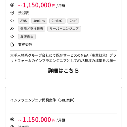
1,150,000
～
円
/月額
渋谷駅
AWS
Jenkins
CircleCI
Chef
運用／監視担当
サーバーエンジニア
服装自由
業務委託
大手人材系グループ会社にて既存サービスのM&A（事業継承）プラ
ットフォームのインフラエンジニアとしてAWS環境の構築をお願い
いたします。 設計/構築フェーズから運用コスト（金額や工数）を
詳細はこちら
考え、自動/手動の切り分けを考えたり、IaC（インフラ側をコード
化）として対応できるような付随の環境も設定いただきます。 運
用フェーズでも不具合の事象を解消するだけでなく、常にブラッシ
ュアップしていけるようない...
インフラエンジニア開発案件（SRE案件）
1,150,000
～
円
/月額