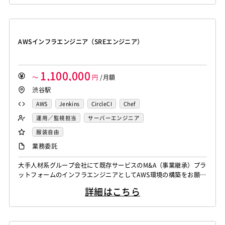
化）として対応できるような付随の環境も設定いただきます。 運
Amazon Redshift
Treasure Data
BigQuery
用フェーズでも不具合の事象を解消するだけでなく、常にブラッシ
MotionBoard
Yellowfin
Actionista!
UiPath
Apache Spark
Debian
SUSE Linux
Unreal Engine
ュアップしていけるようない...
Blue Prism
Winautomation
Automation Anywhere
Lumberyard
Sketch
Adobe XD
Cinema 4D
WinActor
RoboTANGO
BizRobo!
Rust
Dart
AWSインフラエンジニア（SREエンジニア）
Final Cut Pro
Vegas Pro
After Effects
GraphQL
PyTorch
Pandas
scikit-learn
Kintone
Adobe Premiere
Avid
Git
Subversion
Mercurial
VS Code
JetBrains
Clickup
Flutter
Hyper-V
VSS
Jenkins
CircleCI
TravisCI
wercker
1,100,000
SpringBoot
React Native
SciPy
Numpy
～
円
/月額
Google Analytics
Adobe Analytics
渋谷駅
Matplotlib
Keras
Figma
Canva
スクラム開発
Google Cloud Platform
Heroku
Bluemix
ルーター
VMware
Sales Cloud
Service Cloud
AWS
Jenkins
CircleCI
Chef
L2スイッチ
Docker
Chef
Lotus Notes
Experience Cloud
Marketing Cloud
運用／監視担当
サーバーエンジニア
Lotus Domino
Cybozu
Vim
Emacs
Atom
Account Engagement
Salesforce Lightning
服装自由
Sublime Text
Brackets
Redmine
JIRA
Backlog
Oracle ERP Cloud
Oracle NetSuite
Dynamics
業務委託
Pivotal Tracker
GitLab
GitHub Enterprise
PowerBI
Looker Studio
Power Automate
Salesforce（全般）
Dynamics CRM
BW
SAP SD
大手人材系グループ会社にて既存サービスのM&A（事業継承）プラ
Confluence
ットフォームのインフラエンジニアとしてAWS環境の構築をお願い
SAP MM
SAP PP
SAP HR
SAP FI
SAP CO
いたします。 設計/構築フェーズから運用コスト（金額や工数）を
Salesforce APEX
Kotlin
MATLAB
Anaconda
詳細はこちら
考え、自動/手動の切り分けを考えたり、IaC（インフラ側をコード
Simulink
Tableau
Oracle BI
Qlik Sense
化）として対応できるような付随の環境も設定いただきます。 運
用フェーズでも不具合の事象を解消するだけでなく、常にブラッシ
MotionBoard
Yellowfin
Actionista!
UiPath
ュアップしていけるようない...