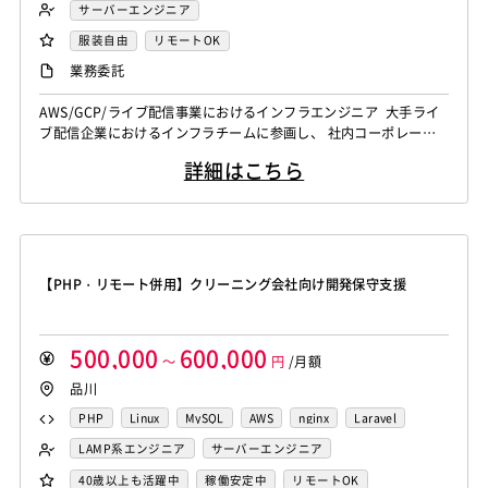
nginx
TypeScript
DynamoDB
Redis
サーバーエンジニア
服装自由
リモートOK
業務委託
AWS/GCP/ライブ配信事業におけるインフラエンジニア 大手ライ
ブ配信企業におけるインフラチームに参画し、 社内コーポレートI
Tからサービス向けクラウドインフラまで幅広くご対応いただきま
詳細はこちら
す。 クラウドインフラに関する業務、運用、支援を中心にお任せ
する想定です。 【仕事内容】 下記の業務を担っていただく想定で
す。 ・AWS、GCP、Azureのアカウント作成、削除、更新、台帳管
理 ...
【PHP・リモート併用】クリーニング会社向け開発保守支援
500,000
600,000
～
円
/月額
品川
PHP
Linux
MySQL
AWS
nginx
Laravel
Backlog
LAMP系エンジニア
サーバーエンジニア
バックエンドエンジニア（サーバーサイド）
40歳以上も活躍中
稼働安定中
リモートOK