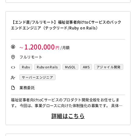
ど多岐にわたります。 要件定義から設計、実装まで全ての工程を
ご担当いただきます。 特定のプロダクトに留まらず、事業のエン
ジニアリング領域全般をミッシ...
【エンド直/フルリモート】福祉従事者向けtoCサービスのバック
エンドエンジニア（テックリード/Ruby on Rails）
1,200,000
～
円
/月額
フルリモート
Ruby
Ruby on Rails
MySQL
AWS
アジャイル開発
nginx
TypeScript
Redis
Elasticsearch
サーバーエンジニア
BigQuery
Jenkins
Docker
Figma
バックエンドエンジニア（サーバーサイド）
業務委託
フロントエンドエンジニア
業務系エンジニア
福祉従事者向けtoCサービスのプロダクト開発全般をお任せしま
す。 今回は、事業グロースに向けた体制強化の募集です。 具体的
には、専門家監修のメディア配信、利用者と支援事業者を繋ぐマッ
詳細はこちら
チングプラットフォーム、福祉業界向けの人材紹介、求人機能など
多岐にわたります。 要件定義から設計、実装まで全ての工程をご
担当いただきます。 特定のプロダクトに留まらず、事業のエンジ
ニアリング領域全般をミッション...