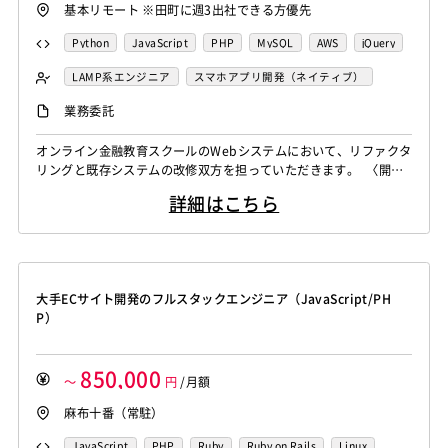
基本リモート ※田町に週3出社できる方優先
Python
JavaScript
PHP
MySQL
AWS
jQuery
nginx
Laravel
TypeScript
LAMP系エンジニア
スマホアプリ開発（ネイティブ）
サーバーエンジニア
業務委託
バックエンドエンジニア（サーバーサイド）
オンライン金融教育スクールのWebシステムにおいて、リファクタ
フロントエンドエンジニア
業務系エンジニア
リングと既存システムの改修双方を担っていただきます。 〈開発
環境〉 ・開発言語：PHP、JavaScript ・FW/ライブラリ：Larav
詳細はこちら
el、jQuery、TypeScript ・OS：Windows、Mac ・クラウドサー
ビス：AWS(EC2、S3、RDS)、Google Workspace、DropBox ・
We...
大手ECサイト開発のフルスタックエンジニア（JavaScript/PH
P）
850,000
～
円
/月額
麻布十番（常駐）
JavaScript
PHP
Ruby
Ruby on Rails
Linux