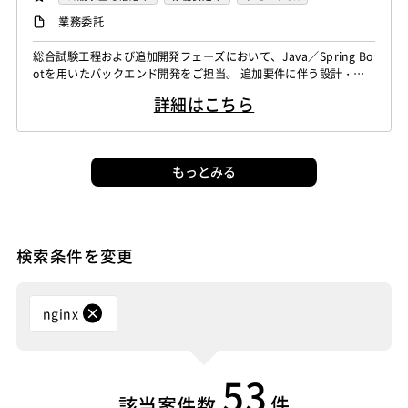
フロントエンドエンジニア
業務委託
総合試験工程および追加開発フェーズにおいて、Java／Spring Bo
otを用いたバックエンド開発をご担当。 追加要件に伴う設計・実
装・試験対応のほか、バッチ開発やSQLチューニング、性能改善対
詳細はこちら
応などにも携わっていただきます。
もっとみる
検索条件を変更
nginx
53
件
該当案件数