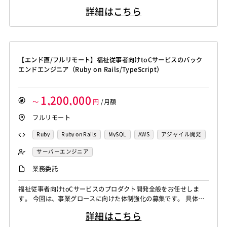
ス・SNSなどのテクノロジーを活用して、 デジタル広報をDX化し
詳細はこちら
てくれるエンジニアを募集しています。 効果が見えにくい広報活
動を、簡単・効果が見える広報活動に変革するSaasを一緒に開発
していただきたいです。 【職場環境】 ・自社サービスの提案〜実
装...
【エンド直/フルリモート】福祉従事者向けtoCサービスのバック
エンドエンジニア（Ruby on Rails/TypeScript）
1,200,000
～
円
/月額
フルリモート
Ruby
Ruby on Rails
MySQL
AWS
アジャイル開発
nginx
TypeScript
Redis
Elasticsearch
サーバーエンジニア
BigQuery
Jenkins
Docker
Figma
バックエンドエンジニア（サーバーサイド）
業務委託
フロントエンドエンジニア
業務系エンジニア
福祉従事者向けtoCサービスのプロダクト開発全般をお任せしま
す。 今回は、事業グロースに向けた体制強化の募集です。 具体的
には、専門家監修のメディア配信、利用者と支援事業者を繋ぐマッ
詳細はこちら
チングプラットフォーム、 福祉業界向けの人材紹介、求人機能な