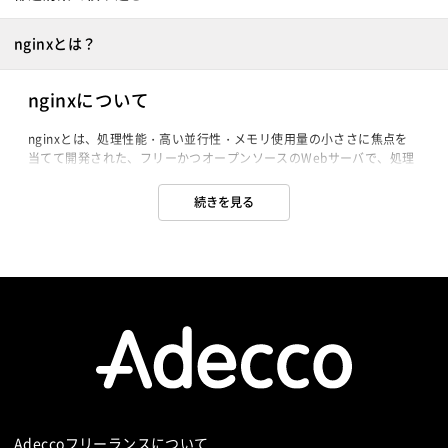
nginxとは？
nginxについて
nginxとは、処理性能・高い並行性・メモリ使用量の小ささに焦点を
当てて開発された、フリーかつオープンソースのWebサーバで、処理
能力の高さなどから、最近、大規模サイトを中心に急速にシェアを拡
大しているWebサーバーです。

続きを見る
HTTP、SMTP、POP3、IMAPのリバースプロキシの機能も持ち、
Linux、BSD系OS、Mac OS X、Solaris、AIX、HP-UX、Microsoft 
Windowsで動作します。

消費メモリが少ないながら、HTMLドキュメントや画像ファイルなど
の静的コンテンツを高速で配信でき、リバースProxyやロードバラン
サーなどの機能も持っています。

多くのモジュールが提供され、付加機能も追加可能で、必要なモジュ
ールだけを組み込めば、無駄な機能による肥大化と、パフォーマンス
の劣化も防げます。
Adeccoフリーランスについて