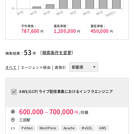
平均単価：
最高単価：
最低単価：
787,600
1,200,000
450,000
円
円
円
53
（
検索条件を変更
）
検索結果
：
件
すべて
エージェント経由
直取引
AWS/GCP/ライブ配信事業におけるインフラエンジニア
600,000
700,000
～
円
/月額
三田駅
Python
WordPress
Apache
MySQL
AWS