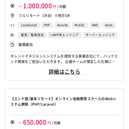
1,000,000
～
円
/月額
フルリモート（渋谷）※地方OK
JavaScript
PHP
Apache
MySQL
AWS
nginx
Laravel
TypeScript
Redis
Docker
Redmine
運用／監視担当
LAMP系エンジニア
サーバーエンジニア
JIRA
GitLab
Dart
Flutter
Figma
Confluence
バックエンドエンジニア（サーバーサイド）
業務委託
フロントエンドエンジニア
タレントマネジメントシステムを提供する事業会社にて、バックエ
ンド開発をご担当いただきます。 企画チームが策定した仕様に基
づき、設計から実装まで一貫して携わっていただきます。 Claude
詳細はこちら
Codeなどを活用したAI駆動開発を積極的に取り入れており、最新
の開発フローを体感しながら生産性高く業務に取り組めるモダンな
環境です。 ＜主な業務内容＞ ・サービスに関するAPIの開発および
改修 ・PC...
【エンド直/基本リモート】オンライン金融教育スクールのWebシ
ステム開発（PHP/Laravel）
650,000
～
円
/月額