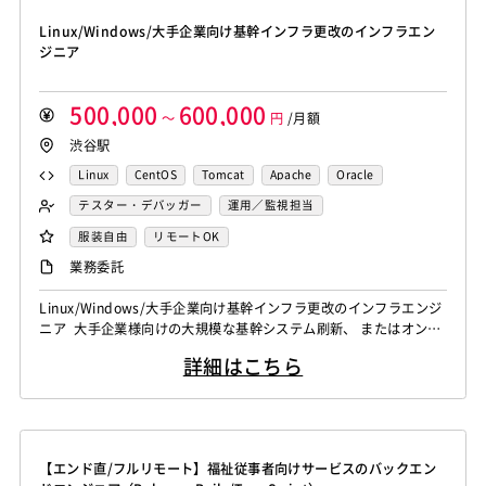
Linux/Windows/大手企業向け基幹インフラ更改のインフラエン
ジニア
500,000
600,000
～
円
/月額
渋谷駅
Linux
CentOS
Tomcat
Apache
Oracle
PostgreSQL
AWS
nginx
VMware
テスター・デバッガー
運用／監視担当
サーバーエンジニア
服装自由
リモートOK
業務委託
Linux/Windows/大手企業向け基幹インフラ更改のインフラエンジ
ニア 大手企業様向けの大規模な基幹システム刷新、 またはオンプ
レミスからクラウド環境への移行プロジェクトにおいて、 サーバ
詳細はこちら
ーインフラ（Linux/Windows）の設計・構築・テスト工程をご担
当いただきます。 OSパラメーター設計やセキュリティ設定、運用
設計まで、 チームと連携しながら一人称で自走していただくポジ...
【エンド直/フルリモート】福祉従事者向けサービスのバックエン