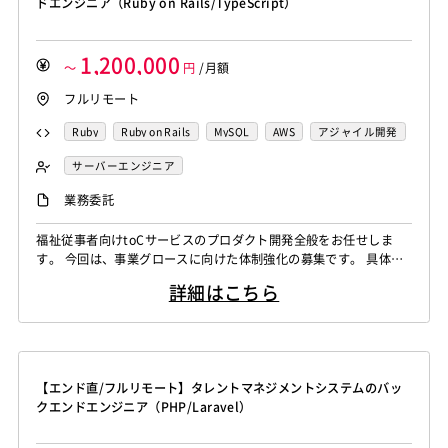
ドエンジニア（Ruby on Rails/TypeScript）
1,200,000
～
円
/月額
フルリモート
Ruby
Ruby on Rails
MySQL
AWS
アジャイル開発
nginx
TypeScript
Redis
Elasticsearch
サーバーエンジニア
BigQuery
Jenkins
Docker
Figma
バックエンドエンジニア（サーバーサイド）
業務委託
フロントエンドエンジニア
業務系エンジニア
福祉従事者向けtoCサービスのプロダクト開発全般をお任せしま
す。 今回は、事業グロースに向けた体制強化の募集です。 具体的
には、専門家監修のメディア配信、利用者と支援事業者を繋ぐマッ
詳細はこちら
チングプラットフォーム、福祉業界向けの人材紹介、求人機能など
多岐にわたります。 要件定義から設計、実装まで全ての工程をご
担当いただきます。 特定のプロダクトに留まらず、事業のエンジ
ニアリング領域全般をミッション...
【エンド直/フルリモート】タレントマネジメントシステムのバッ
クエンドエンジニア（PHP/Laravel）