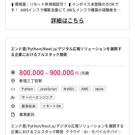
▍環境面：リモート併用相談可！ ▍インボイス未登録の方OKで
す！ AWSインフラ構築支援にて AWS,インフラ構築の経験者を募
集しています！ ◆想定作業◆ ・AWS環境でのWebシステム基盤設
詳細はこちら
計および構築 ・クラウド環境のセキュリティ設計および実装 ・W
ebサーバおよびミドルウェアの設計構築 ・インフラ運用改善およ
び監視基盤整備 ・新規インフラチーム立ち上...
エンド直/Python/Next.js/デジタル広報ソリューションを展開す
る企業におけるフルスタック開発
800,000
900,000
～
円
/月額
新宿三丁目駅
Python
JavaScript
MySQL
AWS
nginx
Memcached
Django
TypeScript
Redis
Vue.js
サーバーエンジニア
Elasticsearch
BigQuery
バックエンドエンジニア（サーバーサイド）
服装自由
リモートOK
フロントエンドエンジニア
業務委託
エンド直/Python/Next.js/デジタル広報ソリューションを展開する
企業におけるフルスタック開発 クラウド・AI・モバイルデバイ