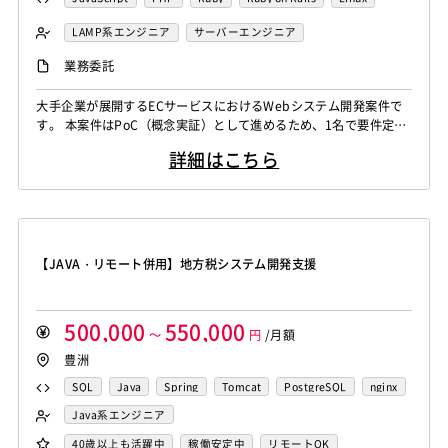
Apache
MySQL
AWS
MongoDB
nginx
LAMP系エンジニア
サーバーエンジニア
Laravel
Vue.js
React.js
Sketch
Figma
バックエンドエンジニア（サーバーサイド）
業務委託
フロントエンドエンジニア
大手企業が展開するECサービスにおけるWebシステム開発案件で
す。 本案件はPoC（概念実証）として進めるため、1名で要件定
義〜設計・実装・テスト・運用保守まで一貫して対応いただきま
詳細はこちら
す。 単なる実装要員ではなく、要件整理や設計フェーズから参画
し、サービス改善や機能提案にも関わっていただくポジションで
す。 フロント・バックエンド双方に携わることができ、フルスタ
ックにスキルを伸ばしたい方にも適し...
【JAVA・リモート併用】地方税システム開発支援
500,000
550,000
～
円
/月額
豊洲
SQL
Java
Spring
Tomcat
PostgreSQL
nginx
GitLab
Java系エンジニア
バックエンドエンジニア（サーバーサイド）
40歳以上も活躍中
稼働安定中
リモートOK