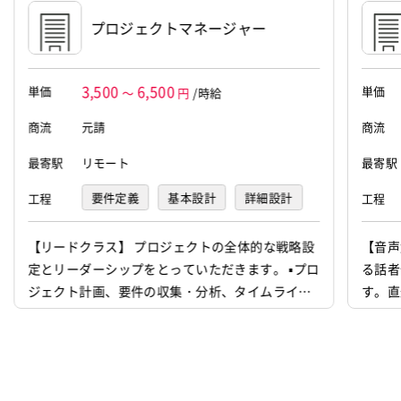
プロジェクトマネージャー
3,500
6,500
単価
単価
～
円
/時給
商流
元請
商流
最寄駅
リモート
最寄駅
要件定義
基本設計
詳細設計
工程
工程
プログラミング(実装)
テスト
【リードクラス】 プロジェクトの全体的な戦略設
【音声
定とリーダーシップをとっていただきます。 ▪️プロ
る話者
運用・保守
インフラ設計
ジェクト計画、要件の収集・分析、タイムライン
す。直
インフラ構築
インフラ監視
設定 ▪️リソース、予算の割り当て、テクニカルリー
ングな
ダーシップ ▪️技術選定、アーキテクチャ設計の支
大規模
援、テクニカルチャレンジ対応 ▪️アップセル戦略、
and
新規ビジネスチャンスの識別、クライアントネゴ
の開発