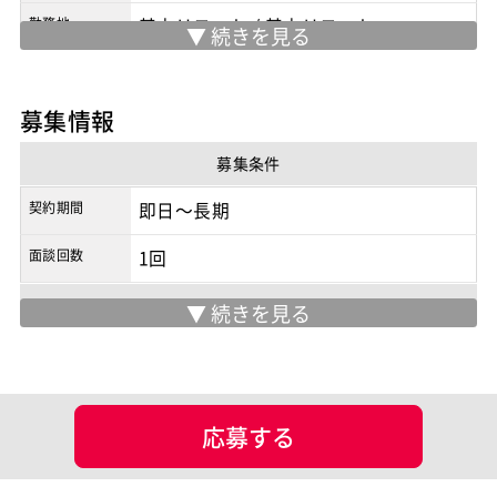
勤務地
基本リモート
/
基本リモート
※実際の勤務地は応募時にご確認下さい
契約形態
業務委託
募集情報
商流
2次請け
募集条件
契約期間
即日～長期
面談回数
1回
マッチング設定
業界・業種
担当工程
インフラ設計
インフラ構築
応募する
ポジション
サーバーエンジニア