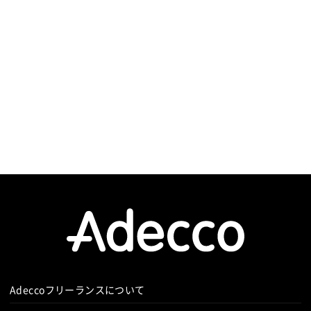
シエーション ▪️ステークホルダーとの連携を強化
テンツ
し、プロ...
Adeccoフリーランスについて