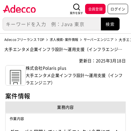
会員登録
ログイン
案件を探す
Adeccoフリーランス TOP
求人検索･案件情報
サーバーエンジニア
大手エ
大手エンタメ企業インフラ設計～運用支援（インフラエンジニ
ア）の案件・求人【株式会社Polaris plus】
更新日：2025年3月18日
株式会社Polaris plus
大手エンタメ企業インフラ設計～運用支援（インフ
ラエンジニア）
案件情報
業務内容
作業内容