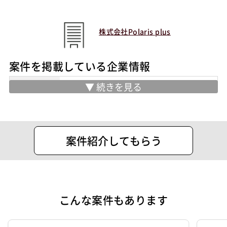
株式会社Polaris plus
案件を掲載している企業情報
住所
東京都千代田区外神田5丁目1-10 千住ビ
ル2階
設立
2021年3月22日
案件紹介してもらう
代表者
福田 健斗
資本金
50万円
こんな案件もあります