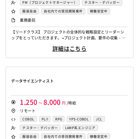
FORTRAN
C
VBA
Delphi
PL/SQL
C++
PM（プロジェクトマネージャー）
テスター・デバッガー
Pro*C
VB
VC++
SQL
Shell C B K
ネットワークエンジニア
DBA（データベース管理者）
服装自由
自社内での受託開発案件
稼働安定中
iOS（Objective-C）
Python
JavaScript
.NET（VB)
運用／監視担当
システムコンサル
リモートOK
業務委託
.NET（C#)
Flash
XML
Perl
ASP
セキュリティコンサル
システム管理者
【リードクラス】 プロジェクトの全体的な戦略設定とリーダーシ
Actionscript
PHP
Java
JSP
Ruby
LAMP系エンジニア
Windows系エンジニア
ップをとっていただきます。 ▪️プロジェクト計画、要件の収集・分
アセンブラ
ABAP
ストアドプロシージャ
Hadoop
汎用機系エンジニア
Java系エンジニア
析、タイムライン設定 ▪️リソース、予算の割り当て、テクニカルリ
詳細はこちら
ーダーシップ ▪️技術選定、アーキテクチャ設計の支援、テクニカル
Microsoft Azure
Struts
Spring
Seasar
CakePHP
制御・組み込み系エンジニア
チャレンジ対応 ▪️アップセル戦略、新規ビジネスチャンスの識別、
Swing
Smarty
Symfony
Ruby on Rails
Seasar2
スマホアプリ開発（ネイティブ）
クライアントネゴシエーション ▪️ステークホルダーとの連携を強化
EC-CUBE
OpenGL
MVC
AJAX
FLEX
し、プロ...
UNIX・C／C++エンジニア
ソーシャル系エンジニア
Dreamweaver
Photoshop
Fireworks
Illustrator
サーバーエンジニア
データサイエンティスト
WordPress
MAYA
IBM系汎用機
NEC系汎用機
バックエンドエンジニア（サーバーサイド）
UNISYS
富士通系汎用機
AS/400
日立系汎用機
フロントエンドエンジニア
業務系エンジニア
AIX
HP-UX
Solaris
Linux
RedHat
CentOS
SAPシステムコンサル
Salesforceシステムコンサル
1,250
8,000
～
円
/時給
OS/2
Windows Server
MacOS
Exchange Server
OlacleEBSシステムコンサル
銀行系PM
損保系PM
リモート
Active Directory
SharePoint Server
IIS
Websphere
生保系PM
証券系PM
PMO
COBOL
PL/I
RPG
YPS-COBOL
JCL
Tomcat
Apache
Weblogic
Android
SAP系（ABAP・BASIS）エンジニア
AIエンジニア
FORTRAN
C
VBA
Delphi
PL/SQL
C++
テスター・デバッガー
LAMP系エンジニア
フィーチャーフォン
DB2
Oracle
Access
統計解析エンジニア
機械学習エンジニア
Pro*C
VB
VC++
SQL
Shell C B K
Windows系エンジニア
汎用機系エンジニア
服装自由
自社内での受託開発案件
稼働安定中
PostgreSQL
MySQL
SQLserver
HTML5
CSS3