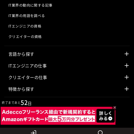
IT業界の動向に関する記事
IT業界の用語を調べる
ITエンジニアの資格
クリエイターの資格
言語から探す
Javaの求人
ITエンジニアの仕事
PHPの求人
LAMPエンジニア
クリエイターの仕事
Rubyの求人
Javaエンジニア
Webディレクター
特徴から探す
Objective-Cの求人
サーバーエンジニア
Webデザイナー
未経験も活躍中
52
終了まであと
日
×
jQueryの求人
ネットワークエンジニア
フロントエンドエンジニア
初心者レベル歓迎
©
Adecco
2026
HTML5の求人
ネイティブアプリ開発
アートディレクター
40歳以上も活躍中
COBOLの求人
ゲームプログラマ
イラストレーター
外国人も活躍中