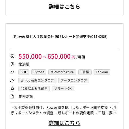
Monaca
Telerik Platform
TensorFlow
Caffe
支援 【必須経験/スキル】 ・Webアプリ開発の経験（Java尚可）
Salesforce APEX
Kotlin
MATLAB
Anaconda
Node.js
Backbone.js
Android（Java）
SQLite
詳細はこちら
・基本的なデータベーススキル（SQL尚可）
Chainer
Elasticsearch
Apache Solr
Simulink
Tableau
Oracle BI
Qlik Sense
iOS
Zend Framework
CodeIgniter
jQuery
nginx
Amazon Redshift
Treasure Data
BigQuery
MotionBoard
Yellowfin
Actionista!
UiPath
Memcached
3ds Max
SAP（全般）
BASIS
Apache Spark
Debian
SUSE Linux
Unreal Engine
Blue Prism
Winautomation
Automation Anywhere
Django
Catalyst
アライドテレシス
Brocade
Lumberyard
Sketch
Adobe XD
Cinema 4D
WinActor
RoboTANGO
BizRobo!
Rust
Dart
ファイヤーウォール
ロードバランサー
VDI
【PowerBI】大手製薬会社向けレポート開発支援(0114285)
Final Cut Pro
Vegas Pro
After Effects
GraphQL
PyTorch
Pandas
scikit-learn
Kintone
ThinClient
Citrix XenApp
Citrix XenDesktop
Adobe Premiere
Avid
Git
Subversion
Mercurial
VS Code
JetBrains
Clickup
Flutter
Hyper-V
Microsoft365
OracleEBS
Scala
iOS（Swift）
VSS
Jenkins
CircleCI
TravisCI
wercker
550,000
650,000
SpringBoot
React Native
SciPy
Numpy
Go言語
Hack
～
AngularJS
円
FuelPHP
/月額
Laravel
Google Analytics
Adobe Analytics
北浜駅
Matplotlib
Keras
Figma
Canva
スクラム開発
Elixir
BASIC
TypeScript
CoffeeScript
R言語
Google Cloud Platform
Heroku
Bluemix
ルーター
VMware
Sales Cloud
Service Cloud
Haskell
Amazon Aurora
MariaDB
DynamoDB
SQL
Python
Microsoft Azure
R言語
Tableau
L2スイッチ
Docker
Chef
Lotus Notes
Experience Cloud
Marketing Cloud
Redis
Play Framework
Java EE
Spark Framework
Oracle BI
Qlik Sense
MotionBoard
Yellowfin
Windows系エンジニア
データエンジニア
Lotus Domino
Cybozu
Vim
Emacs
Atom
Account Engagement
Salesforce Lightning
Apache Wicket
JavaServer Faces
JUnit
Phalcon
Actionista!
UiPath
40歳以上も活躍中
リモートOK
Sublime Text
Brackets
Redmine
JIRA
Backlog
Oracle ERP Cloud
Oracle NetSuite
Dynamics
Yii
Slim Framework
Sinatra
Padrino
RSpec
業務委託
Pivotal Tracker
GitLab
GitHub Enterprise
PowerBI
Looker Studio
Power Automate
Bottle
Tornado
Flask
Vue.js
React.js
Salesforce（全般）
Dynamics CRM
BW
SAP SD
・大手製薬会社向け、PowerBIを使用したレポート開発支援 ・現
Confluence
Knockout.js
Bootstrap
LESS
SASS
Cordova
行レポートシステムの調査 ・新レポートの要件定義 ・工程：要件
SAP MM
SAP PP
SAP HR
SAP FI
SAP CO
Monaca
Telerik Platform
TensorFlow
Caffe
定義～
Salesforce APEX
Kotlin
MATLAB
Anaconda
詳細はこちら
Chainer
Elasticsearch
Apache Solr
Simulink
Tableau
Oracle BI
Qlik Sense