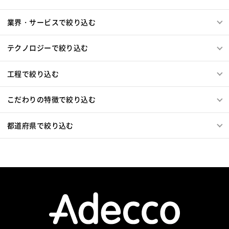
Blue Prism
Winautomation
Automation Anywhere
WinActor
RoboTANGO
BizRobo!
Rust
Dart
業界・サービスで絞り込む
GraphQL
PyTorch
Pandas
scikit-learn
Kintone
VS Code
JetBrains
Clickup
Flutter
Hyper-V
テクノロジーで絞り込む
SpringBoot
React Native
SciPy
Numpy
Matplotlib
Keras
Figma
Canva
スクラム開発
工程で絞り込む
VMware
Sales Cloud
Service Cloud
Experience Cloud
Marketing Cloud
こだわりの特徴で絞り込む
Account Engagement
Salesforce Lightning
Oracle ERP Cloud
Oracle NetSuite
Dynamics
都道府県で絞り込む
PowerBI
Looker Studio
Power Automate
Confluence