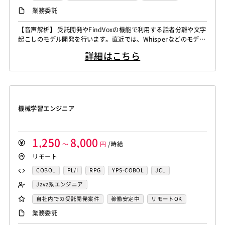
CAEエンジニア
データエンジニア
iOS（Objective-C）
Python
JavaScript
.NET（VB)
Java系エンジニア
制御・組み込み系エンジニア
リモートOK
業務委託
Word
Excel
PowerPoint
Cisco
SAI
サイバーセキュリティエンジニア
.NET（C#)
Flash
XML
Perl
ASP
スマホアプリ開発（ネイティブ）
WindowsOS
Cocos2d/Cocos2d-x
Unity
AWS
センシング領域エンジニア
HMI技術エンジニア
【音声解析】 受託開発やFindVoxの機能で利用する話者分離や文字
Actionscript
PHP
Java
JSP
Ruby
UNIX・C／C++エンジニア
ソーシャル系エンジニア
起こしのモデル開発を行います。直近では、Whisperなどのモデル
アジャイル開発
オブジェクト指向
MongoDB
データサイエンティスト
セキュリティエンジニア
アセンブラ
ABAP
ストアドプロシージャ
Hadoop
バックエンドエンジニア（サーバーサイド）
のチューニングなどがメインの業務になります。 ▪️言語処理/大規
Node.js
Backbone.js
Android（Java）
SQLite
アーキテクト
スクラムマスター
詳細はこちら
模言語モデル 受託開発やFindvox、Hakky Handbookで利用する
Microsoft Azure
Struts
Spring
Seasar
CakePHP
フロントエンドエンジニア
業務系エンジニア
iOS
Zend Framework
CodeIgniter
jQuery
nginx
大規模言語モデルを用いたAIの開発を行います。主に、チャットボ
Swing
Smarty
Symfony
Ruby on Rails
Seasar2
SAP系（ABAP・BASIS）エンジニア
AIエンジニア
ットやコンテンツ生成、テキスト解析のプロジェクト...
Memcached
3ds Max
SAP（全般）
BASIS
EC-CUBE
OpenGL
MVC
AJAX
FLEX
統計解析エンジニア
機械学習エンジニア
Django
Catalyst
アライドテレシス
Brocade
Dreamweaver
Photoshop
Fireworks
Illustrator
CAEエンジニア
データエンジニア
ファイヤーウォール
ロードバランサー
VDI
機械学習エンジニア
WordPress
MAYA
IBM系汎用機
NEC系汎用機
サイバーセキュリティエンジニア
ThinClient
Citrix XenApp
Citrix XenDesktop
UNISYS
富士通系汎用機
AS/400
日立系汎用機
センシング領域エンジニア
HMI技術エンジニア
Microsoft365
OracleEBS
Scala
iOS（Swift）
AIX
HP-UX
Solaris
Linux
RedHat
CentOS
データサイエンティスト
セキュリティエンジニア
1,250
8,000
Go言語
～
Hack
AngularJS
円
/時給
FuelPHP
Laravel
OS/2
Windows Server
MacOS
Exchange Server
アーキテクト
リモート
Elixir
BASIC
TypeScript
CoffeeScript
R言語
Active Directory
SharePoint Server
IIS
Websphere
Haskell
Amazon Aurora
MariaDB
DynamoDB
COBOL
PL/I
RPG
YPS-COBOL
JCL
Tomcat
Apache
Weblogic
Android
Redis
Play Framework
Java EE
Spark Framework
FORTRAN
C
VBA
Delphi
PL/SQL
C++
Java系エンジニア
フィーチャーフォン
DB2
Oracle
Access
Apache Wicket
JavaServer Faces
JUnit
Phalcon
Pro*C
VB
VC++
SQL
Shell C B K
バックエンドエンジニア（サーバーサイド）
自社内での受託開発案件
稼働安定中
リモートOK
PostgreSQL
MySQL
SQLserver
HTML5
CSS3
Yii
Slim Framework
Sinatra
Padrino
RSpec
iOS（Objective-C）
Python
JavaScript
.NET（VB)
フロントエンドエンジニア
AIエンジニア
業務委託
Word
Excel
PowerPoint
Cisco
SAI
Bottle
Tornado
Flask
Vue.js
React.js
.NET（C#)
Flash
XML
Perl
ASP
機械学習エンジニア
データエンジニア