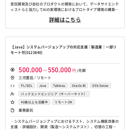
WindowsOS
Cocos2d/Cocos2d-x
Unity
AWS
受託開発及び自社のプロダクトの開発において、データサイエンテ
Knockout.js
Bootstrap
LESS
SASS
Cordova
Actionscript
PHP
Java
JSP
Ruby
データサイエンティスト
ィストらと協力してAIの実環境におけるプロトタイプ環境の構築
アジャイル開発
オブジェクト指向
MongoDB
Monaca
Telerik Platform
TensorFlow
Caffe
アセンブラ
ABAP
ストアドプロシージャ
Hadoop
や、プロダクション環境の構築、実モデルの運用に必要な開発を行
Node.js
Backbone.js
Android（Java）
SQLite
詳細はこちら
う。 【シニア】 受託開発及び自社のプロダクトの開発において、
Chainer
Elasticsearch
Apache Solr
Microsoft Azure
Struts
Spring
Seasar
CakePHP
iOS
Zend Framework
CodeIgniter
jQuery
nginx
データサイエンティストらと協力してAIの実環境におけるプロトタ
Amazon Redshift
Treasure Data
BigQuery
Swing
Smarty
Symfony
Ruby on Rails
Seasar2
イプ環境の構築や、プロダクション環境の構築、実モデルの運用に
Memcached
3ds Max
SAP（全般）
BASIS
Apache Spark
Debian
SUSE Linux
Unreal Engine
EC-CUBE
OpenGL
MVC
AJAX
FLEX
必要な開発を行う。 生...
Django
Catalyst
アライドテレシス
Brocade
Lumberyard
Sketch
Adobe XD
Cinema 4D
Dreamweaver
Photoshop
Fireworks
Illustrator
【Java】システムバージョンアップの対応支援｜製造業｜一部リ
ファイヤーウォール
ロードバランサー
VDI
Final Cut Pro
Vegas Pro
After Effects
WordPress
MAYA
IBM系汎用機
NEC系汎用機
モート可(0123840)
ThinClient
Citrix XenApp
Citrix XenDesktop
Adobe Premiere
Avid
Git
Subversion
Mercurial
UNISYS
富士通系汎用機
AS/400
日立系汎用機
Microsoft365
OracleEBS
Scala
iOS（Swift）
VSS
Jenkins
CircleCI
TravisCI
wercker
AIX
HP-UX
Solaris
Linux
RedHat
CentOS
500,000
550,000
Go言語
Hack
～
AngularJS
円
FuelPHP
/月額
Laravel
Google Analytics
Adobe Analytics
OS/2
Windows Server
MacOS
Exchange Server
三河豊田／リモート
Elixir
BASIC
TypeScript
CoffeeScript
R言語
Google Cloud Platform
Heroku
Bluemix
ルーター
Active Directory
SharePoint Server
IIS
Websphere
Haskell
Amazon Aurora
MariaDB
DynamoDB
PL/SQL
Java
Tableau
Oracle BI
Qlik Sense
L2スイッチ
Docker
Chef
Lotus Notes
Tomcat
Apache
Weblogic
Android
Redis
Play Framework
Java EE
Spark Framework
MotionBoard
Yellowfin
Actionista!
バックエンドエンジニア（サーバーサイド）
Lotus Domino
Cybozu
Vim
Emacs
Atom
フィーチャーフォン
DB2
Oracle
Access
Apache Wicket
JavaServer Faces
JUnit
Phalcon
40歳以上も活躍中
リモートOK
Sublime Text
Brackets
Redmine
JIRA
Backlog
PostgreSQL
MySQL
SQLserver
HTML5
CSS3
Yii
Slim Framework
Sinatra
Padrino
RSpec
業務委託
Pivotal Tracker
GitLab
GitHub Enterprise
Word
Excel
PowerPoint
Cisco
SAI
Bottle
Tornado
Flask
Vue.js
React.js
Salesforce（全般）
Dynamics CRM
BW
SAP SD
WindowsOS
Cocos2d/Cocos2d-x
Unity
AWS
・システムバージョンアップにおけるテスト、システム機能改善の
Knockout.js
Bootstrap
LESS
SASS
Cordova
支援 ・詳細設計、開発（製造～システムテスト）、切替の工程を
SAP MM
SAP PP
SAP HR
SAP FI
SAP CO
アジャイル開発
オブジェクト指向
MongoDB