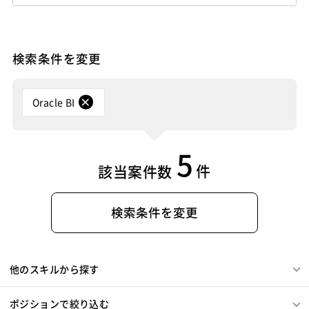
Amazon Redshift
Treasure Data
BigQuery
MotionBoard
Yellowfin
Actionista!
UiPath
Apache Spark
Debian
SUSE Linux
Unreal Engine
Blue Prism
Winautomation
Automation Anywhere
Lumberyard
Sketch
Adobe XD
Cinema 4D
WinActor
RoboTANGO
BizRobo!
Rust
Dart
検索条件を変更
Final Cut Pro
Vegas Pro
After Effects
GraphQL
PyTorch
Pandas
scikit-learn
Kintone
Adobe Premiere
Avid
Git
Subversion
Mercurial
VS Code
JetBrains
Clickup
Flutter
Hyper-V
VSS
Jenkins
CircleCI
TravisCI
wercker
Oracle BI
SpringBoot
React Native
SciPy
Numpy
Google Analytics
Adobe Analytics
Matplotlib
Keras
Figma
Canva
スクラム開発
Google Cloud Platform
Heroku
Bluemix
ルーター
VMware
Sales Cloud
Service Cloud
5
L2スイッチ
Docker
Chef
Lotus Notes
Experience Cloud
Marketing Cloud
件
該当案件数
Lotus Domino
Cybozu
Vim
Emacs
Atom
Account Engagement
Salesforce Lightning
Sublime Text
Brackets
Redmine
JIRA
Backlog
Oracle ERP Cloud
Oracle NetSuite
Dynamics
Pivotal Tracker
GitLab
GitHub Enterprise
検索条件を変更
PowerBI
Looker Studio
Power Automate
Salesforce（全般）
Dynamics CRM
BW
SAP SD
Confluence
SAP MM
SAP PP
SAP HR
SAP FI
SAP CO
Salesforce APEX
Kotlin
MATLAB
Anaconda
他のスキルから探す
Simulink
Tableau
Oracle BI
Qlik Sense
MotionBoard
Yellowfin
Actionista!
UiPath
ポジションで絞り込む