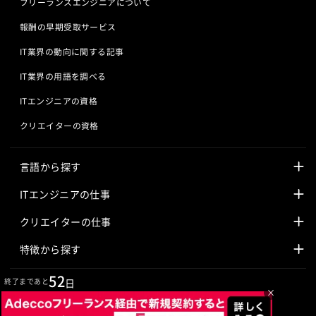
フリーランスエンジニアについて
報酬の早期受取サービス
IT業界の動向に関する記事
IT業界の用語を調べる
ITエンジニアの資格
クリエイターの資格
言語から探す
Javaの求人
ITエンジニアの仕事
PHPの求人
LAMPエンジニア
クリエイターの仕事
Rubyの求人
Javaエンジニア
Webディレクター
特徴から探す
Objective-Cの求人
サーバーエンジニア
Webデザイナー
未経験も活躍中
52
終了まであと
日
×
jQueryの求人
ネットワークエンジニア
フロントエンドエンジニア
初心者レベル歓迎
©
Adecco
2026