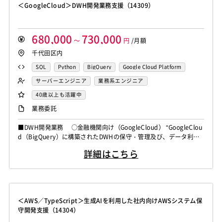
＜GoogleCloud＞DWH開発業務支援（14309）
680,000
730,000
～
円
/月額
千代田区内
SQL
Python
BigQuery
Google Cloud Platform
サーバーエンジニア
業務系エンジニア
40歳以上も活躍中
業務委託
■DWH開発業務 ○金融機関向け（GoogleCloud） "GoogleClou
d（BigQuery）に構築されたDWHの保守・管理及び、データ利活
用の開発支援業務 ＜主な作業内容＞ ・BigQueryのデータセ
詳細はこちら
ット・テーブル保守、新規作成 ・CloudRunジョブ及び関数での
データ連携アプリの開発、保守 ・DWHユーザーのIAM管理 ・
GCE、GKEの基盤保守 ...
＜AWS／TypeScript＞生成AIを利用した社内向けAWSシステム保
守開発支援（14304）