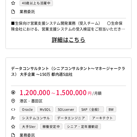
40歳以上も活躍中
業務委託
■生保向け営業支援システム開発業務（受入チーム） 〇生命保
険会社における、営業支援システムの受入検証をご担当いただきま
す。 ・生命保険の申込受付業務につきまして、ウェブ画面で契
詳細はこちら
約者、被保険者、保険商品、プラン情報（保険料や保険期間など）
を入力し、保険設計書や申込書などの帳票を出力したり、ペーパー
レス申し込み手続を行う業務となります。 ＜作業内容＞ ・ベ
ンダーが作成した成果物（対...
データコンサルタント（シニアコンサルタント～マネージャークラ
ス） 大手企業 〜150万 都内週5出社
1,200,000
1,500,000
～
円
/月額
港区・墨田区
Oracle
MySQL
SQLserver
SAP（全般）
BW
システムコンサル
データエンジニア
アーキテクト
大手SIer
稼働安定中
シニア・定年層歓迎
業務委託