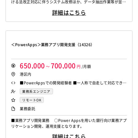
ける法改正対応に伴うシステム改修ほか、データ抽出作業等が並行
して走ります。
詳細はこちら
＜PowerApps＞業務アプリ開発支援（14326）
650,000
700,000
～
円
/月額
港区内
■PowerAppsでの開発経験者 ■一人称で自走して対応できる
方 ■コミュニケーション良好な方 ■勤怠良好な方
業務系エンジニア
リモートOK
業務委託
■業務アプリ開発業務 ○Power Appsを用いた銀行向け業務アプ
リケーション開発、運用支援となります。
詳細はこちら