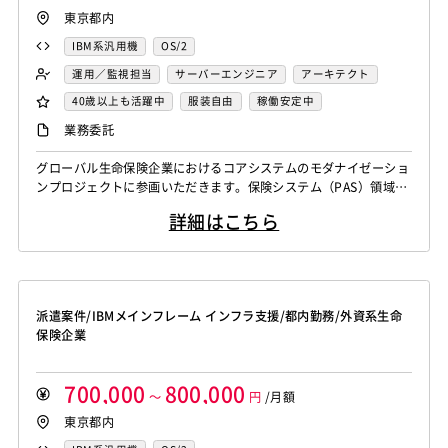
東京都内
IBM系汎用機
OS/2
運用／監視担当
サーバーエンジニア
アーキテクト
40歳以上も活躍中
服装自由
稼働安定中
シニア・定年層歓迎
リモートOK
業務委託
グローバル生命保険企業におけるコアシステムのモダナイゼーショ
ンプロジェクトに参画いただきます。保険システム（PAS）領域の
知見を活かし、設計成果物レビューや技術支援を担当いただくポジ
詳細はこちら
ションです。 IT SMEと連携した設計書・成果物レビュー 保険シス
テム（Policy／Claims／Billing）に関する技術支援 Mainframe M
odernization（Rehost／Rebui...
派遣案件/IBMメインフレーム インフラ支援/都内勤務/外資系生命
保険企業
700,000
800,000
～
円
/月額
東京都内