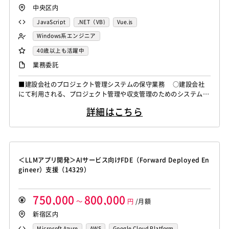
中央区内
JavaScript
.NET（VB)
Vue.js
Windows系エンジニア
バックエンドエンジニア（サーバーサイド）
40歳以上も活躍中
業務系エンジニア
業務委託
■建設会社のプロジェクト管理システムの保守業務 ○建設会社
にて利用される、プロジェクト管理や収支管理のためのシステム群
（主要10システムほど）の運用・保守業務をご担当いただきます。
詳細はこちら
・運用業務： スキル システム利用ユーザーからの問い合わ
せ対応等の実施を中心に行う。 ・保守業務： 既存機能の維
持管理に加えて、業務の改善に伴う機能改修が発生した際、エンド
ユーザーからの要件ヒ...
＜LLMアプリ開発＞AIサービス向けFDE（Forward Deployed En
gineer）支援（14329）
750,000
800,000
～
円
/月額
新宿区内
Microsoft Azure
AWS
Google Cloud Platform