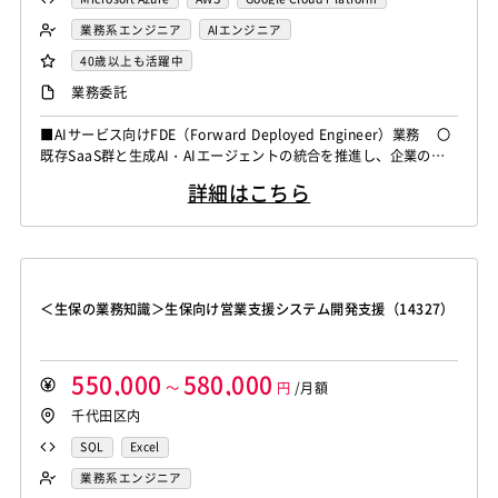
業務系エンジニア
AIエンジニア
40歳以上も活躍中
業務委託
■AIサービス向けFDE（Forward Deployed Engineer）業務 〇
既存SaaS群と生成AI・AIエージェントの統合を推進し、企業の業
務プロセスを自動化・効率化する次世代基幹システムの構築をご担
詳細はこちら
当いただきます。 〇顧客現場の課題抽出からPoCの高速実装、
本番導入およびプロダクトへのフィードバックまで一貫して対応す
るプロジェクトになります。 ＜作業内容＞ ・顧客...
＜生保の業務知識＞生保向け営業支援システム開発支援（14327）
550,000
580,000
～
円
/月額
千代田区内
SQL
Excel
業務系エンジニア