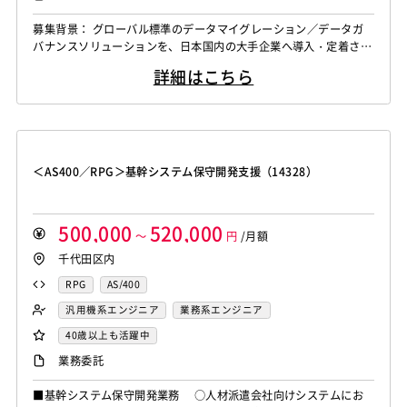
募集背景： グローバル標準のデータマイグレーション／データガ
バナンスソリューションを、日本国内の大手企業へ導入・定着させ
るプロジェクトが立ち上がっています。SAP S/4HANA 移行をはじ
詳細はこちら
めとする基幹刷新の潮流の中で、「データの移行・整流化・統制」
という最も難所となる領域を、上流の構想から実装まで一貫して推
進いただけるデータコンサルタントを募集します。 当ファームは
海外での実績が豊富な一方、...
＜AS400／RPG＞基幹システム保守開発支援（14328）
500,000
520,000
～
円
/月額
千代田区内
RPG
AS/400
汎用機系エンジニア
業務系エンジニア
40歳以上も活躍中
業務委託
■基幹システム保守開発業務 ○人材派遣会社向けシステムにお