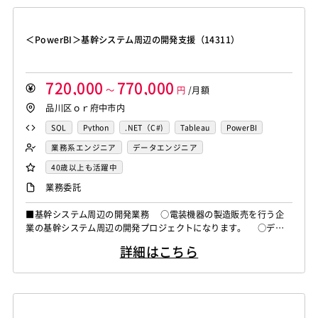
＜PowerBI＞基幹システム周辺の開発支援（14311）
720,000
770,000
～
円
/月額
品川区ｏｒ府中市内
SQL
Python
.NET（C#)
Tableau
PowerBI
業務系エンジニア
データエンジニア
40歳以上も活躍中
業務委託
■基幹システム周辺の開発業務 ○電装機器の製造販売を行う企
業の基幹システム周辺の開発プロジェクトになります。 ○デー
タ分析基盤の構築・運用に伴い、PowerBIやETL、SQLを用いた開
詳細はこちら
発をご担当いただきます。 ＜作業内容＞ ・PowerBIを用いた
データビジュアライゼーション、レポート作成 ・ETLツールの活
用、およびSQLを用いたデータ抽出・加工 ・スキル・経験に応...