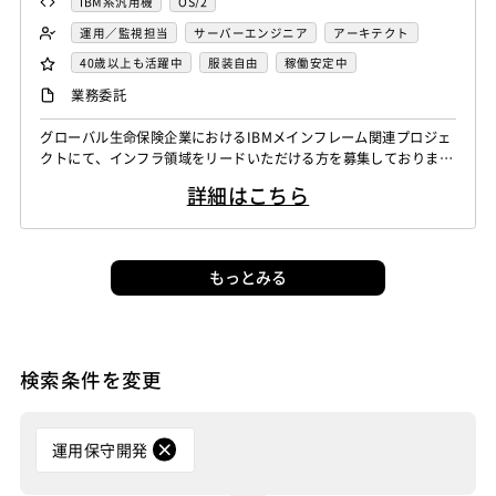
IBM系汎用機
OS/2
運用／監視担当
サーバーエンジニア
アーキテクト
40歳以上も活躍中
服装自由
稼働安定中
シニア・定年層歓迎
リモートOK
業務委託
グローバル生命保険企業におけるIBMメインフレーム関連プロジェ
クトにて、インフラ領域をリードいただける方を募集しておりま
す。IBM Mainframeとオープン系システムをつなぐハイブリッド
詳細はこちら
アーキテクチャの推進や、技術的な課題解決を担当いただきます。
業務内容 アプリケーション開発チームからの技術問い合わせ対応
開発ベンダー／インフラベンダー間の技術調整・ブリッジ業務 IBM
Main...
もっとみる
検索条件を変更
運用保守開発