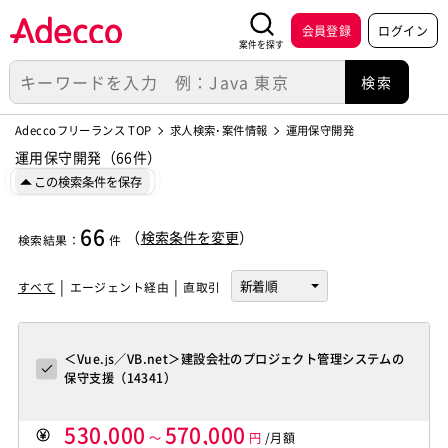
会員登録
ログイン
案件を探す
Adeccoフリーランス TOP
求人検索･案件情報
運用保守開発
運用保守開発（66件）
この検索条件を保存
66
（
検索条件を変更
）
検索結果
：
件
すべて
エージェント経由
直取引
＜Vue.js／VB.net＞建設会社のプロジェクト管理システムの
保守支援（14341）
530,000
570,000
～
円
/月額