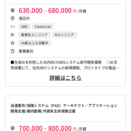
630,000
680,000
～
円
/月額
港区内
AWS
TypeScript
業務系エンジニア
AIエンジニア
40歳以上も活躍中
業務委託
■生成AIを利用した社内向けAWSシステム保守開発業務 ○AI活
用部署にて、社内向けシステムの新規開発、プロトタイプの製品
化、保守開発を行います。 ・現在プロトタイプ（PDFファイル
詳細はこちら
をAI-OCR処理し、CSVで項目抽出するシステム）が存在してお
り、その本番化に向けた改修・機能追加をメインに、要件定義から
リリースまで一貫して対応します。 ＜開発環境＞ フロント：
React ...
派遣案件/保険システム（PAS）アーキテクト／アプリケーション
開発支援/都内勤務/外資系生命保険企業
700,000
800,000
～
円
/月額