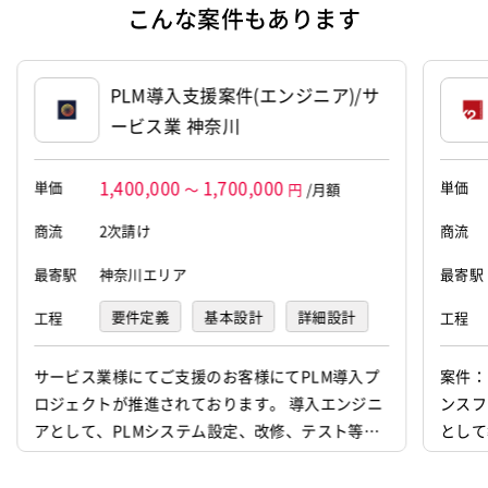
シニア・定年層歓迎
リモートOK
こんな案件もあります
その他
40歳以上も活躍中
服装自由
PLM導入支援案件(エンジニア)/サ
自社内での受託開発案件
ービス業 神奈川
客先常駐/所属会社のチーム案件
移行/リプレイス
運用保守開発
有名大企業
有名IT企業
大手SIer
1,400,000
1,700,000
単価
単価
～
円
/月額
受託ソフト会社
アットホームな雰囲気
商流
2次請け
商流
落ち着いた雰囲気
休みが取りやすい
2～10名以上
最寄駅
神奈川エリア
最寄駅
最新技術を取り入れている
要件定義
基本設計
詳細設計
工程
工程
ウォーターフォール型開発
スキルチェンジ可能
プログラミング(実装)
テスト
現場での教育あり
サービス業様にてご支援のお客様にてPLM導入プ
案件：
顧客と直接コミュニケーション可能
稼働安定中
ロジェクトが推進されております。 導入エンジニ
ンスフ
運用・保守
アとして、PLMシステム設定、改修、テスト等各
として
シニア・定年層歓迎
リモートOK
工程作業や、チェンジマネジメントを意識した設
容：S
案件ID：654153
計部門との調整役を担って頂ける方を募集してお
の要