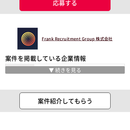
応募する
現場情報
服装
未設定
マッチング設定
Frank Recruitment Group 株式会社
業界・業種
1次産業
担当工程
案件を掲載している企業情報
要件定義
詳細設計
テスト
ポジション
住所
東京都内幸町2-1-6 日比谷パークフロン
SAPシステムコンサル
ト19F
スキル
SAP（全般）
SAP SD
SAP MM
SAP PP
SAP HR
SAP FI
SAP CO
案件紹介してもらう
特徴
40歳以上も活躍中
服装自由
自社内での受託開発案件
大手SIer
稼働安定中