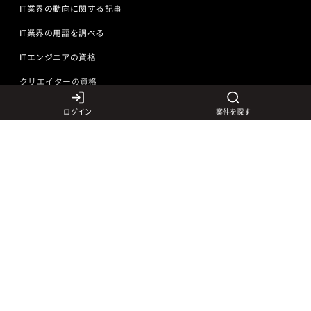
IT業界の動向に関する記事
IT業界の用語を調べる
ITエンジニアの資格
クリエイターの資格
ログイン
案件を探す
言語から探す
Javaの求人
ITエンジニアの仕事
PHPの求人
LAMPエンジニア
クリエイターの仕事
Rubyの求人
Javaエンジニア
Webディレクター
特徴から探す
Objective-Cの求人
サーバーエンジニア
Webデザイナー
未経験も活躍中
jQueryの求人
ネットワークエンジニア
フロントエンドエンジニア
初心者レベル歓迎
©
Adecco
2026
HTML5の求人
ネイティブアプリ開発
アートディレクター
40歳以上も活躍中
COBOLの求人
ゲームプログラマ
イラストレーター
外国人も活躍中