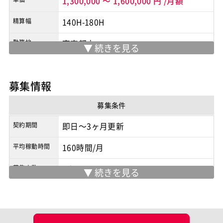
1,300,000
～
1,600,000
円
/月額
精算幅
140H-180H
勤務地
東京都内
※実際の勤務地は応募時にご確認下さい
契約形態
業務委託
募集情報
商流
2次請け
募集条件
契約期間
即日～3ヶ月更新
平均稼動時間
160時間/月
募集人数
1人
募集背景
追加要員
面談回数
2回