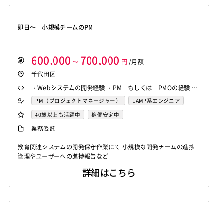
即日～ 小規模チームのPM
600,000
700,000
～
円
/月額
千代田区
・Webシステムの開発経験 ・PM もしくは PMOの経験 ・
協調性があって、ユーザー対応も可能な方
PM（プロジェクトマネージャー）
LAMP系エンジニア
Java系エンジニア
業務系エンジニア
PMO
40歳以上も活躍中
稼働安定中
業務委託
教育関連システムの開発保守作業にて 小規模な開発チームの進捗
管理やユーザーへの進捗報告など
詳細はこちら