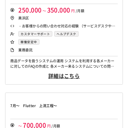
250,000
350,000
～
円
/月額
美浜区
・お客様からの問い合わせ対応の経験 （サービスデスクやヘ
ルプデスクの経験でOK） ・FAQの作成経験 ・お客様も居る環
カスタマーサポート
ヘルプデスク
境での勤務の為、ビジネスマナーや協調性がある方
稼働安定中
業務委託
商品データを扱うシステムの運用 システムを利用する各メーカー
に対してのFAQの作成と 各メーカー来るシステムについての問い
合わせ対応
詳細はこちら
7月～ Flutter 上流工程～
700,000
～
円
/月額