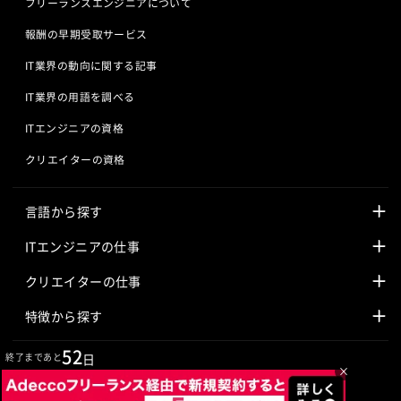
フリーランスエンジニアについて
報酬の早期受取サービス
IT業界の動向に関する記事
IT業界の用語を調べる
ITエンジニアの資格
クリエイターの資格
言語から探す
Javaの求人
ITエンジニアの仕事
PHPの求人
LAMPエンジニア
クリエイターの仕事
Rubyの求人
Javaエンジニア
Webディレクター
特徴から探す
Objective-Cの求人
サーバーエンジニア
Webデザイナー
未経験も活躍中
52
終了まであと
日
×
jQueryの求人
ネットワークエンジニア
フロントエンドエンジニア
初心者レベル歓迎
©
Adecco
2026