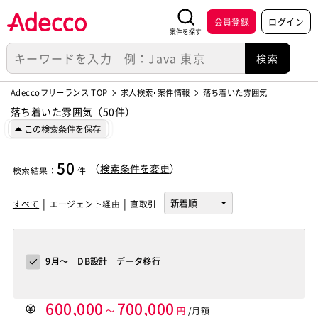
会員登録
ログイン
案件を探す
Adeccoフリーランス TOP
求人検索･案件情報
落ち着いた雰囲気
落ち着いた雰囲気（50件）
この検索条件を保存
50
（
検索条件を変更
）
検索結果
：
件
すべて
エージェント経由
直取引
9月～ DB設計 データ移行
600,000
700,000
～
円
/月額