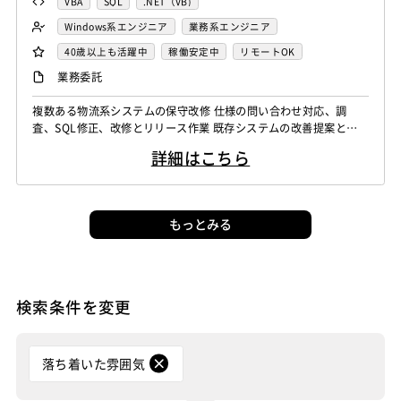
VBA
SQL
.NET（VB)
Windows系エンジニア
業務系エンジニア
40歳以上も活躍中
稼働安定中
リモートOK
業務委託
複数ある物流系システムの保守改修 仕様の問い合わせ対応、調
査、SQL修正、改修とリリース作業 既存システムの改善提案と要
件定義、設計、開発、テスト AIやローコードを使用した開発 使用
詳細はこちら
している言語は、VB.NETが多く、他にVBA、Java、JavaScriptな
ども使用しています
もっとみる
検索条件を変更
落ち着いた雰囲気