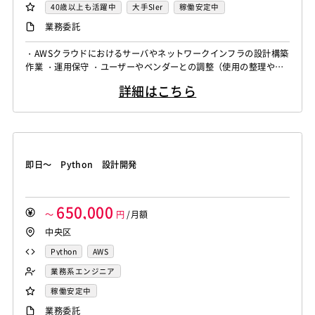
40歳以上も活躍中
大手SIer
稼働安定中
業務委託
・AWSクラウドにおけるサーバやネットワークインフラの設計構築
作業 ・運用保守 ・ユーザーやベンダーとの調整（使用の整理や問
合せの対応） ・AWSコストの最適化 ・AWSクラウドに関するお客
詳細はこちら
様へのレクチャー など
即日～ Python 設計開発
650,000
～
円
/月額
中央区
Python
AWS
業務系エンジニア
稼働安定中
業務委託