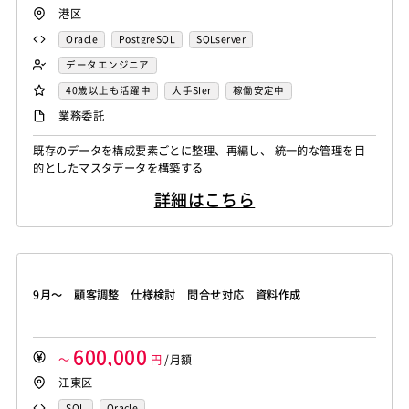
港区
Oracle
PostgreSQL
SQLserver
データエンジニア
40歳以上も活躍中
大手SIer
稼働安定中
業務委託
既存のデータを構成要素ごとに整理、再編し、 統一的な管理を目
的としたマスタデータを構築する
詳細はこちら
9月～ 顧客調整 仕様検討 問合せ対応 資料作成
600,000
～
円
/月額
江東区
SQL
Oracle