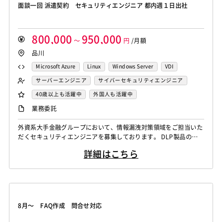
面談一回 派遣契約 セキュリティエンジニア 都内週１日出社
800,000
950,000
～
円
/月額
品川
Microsoft Azure
Linux
Windows Server
VDI
Hyper-V
VMware
サーバーエンジニア
サイバーセキュリティエンジニア
セキュリティエンジニア
40歳以上も活躍中
外国人も活躍中
自社内での受託開発案件
稼働安定中
業務委託
シニア・定年層歓迎
リモートOK
外資系大手金融グループにおいて、情報漏洩対策領域をご担当いた
だくセキュリティエンジニアを募集しております。 DLP製品のご
経験をお持ちの方はもちろん、メール・Webアクセス・USB等の
詳細はこちら
外部媒体制御など、情報漏洩対策に関する実務経験をお持ちの方も
幅広く歓迎しております。 【業務内容】 情報漏洩対策ソリューシ
ョンの運用・管理 情報漏洩防止に関するポリシー設計、改善、運
用支援 メール、We...
8月～ FAQ作成 問合せ対応