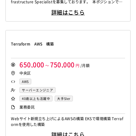
frastructure Specialistを募集しております。 本ポジションで
は、日本国内のITインフラ環境の運用・改善を担当いただきなが
詳細はこちら
ら、今後予定されている各種ライフサイクルプロジェクトにも携わ
っていただきます。 日々の運用（BAU）だけでなく、インフラ更
改・改善プロジェクトにも参加できるため、幅広い経験を積める...
Terraform AWS 構築
650,000
750,000
～
円
/月額
中央区
AWS
サーバーエンジニア
40歳以上も活躍中
大手SIer
業務委託
Webサイト新規立ち上げによるAWSの構築 EKSで環境構築 Terraf
ormを使用した構築
詳細はこちら