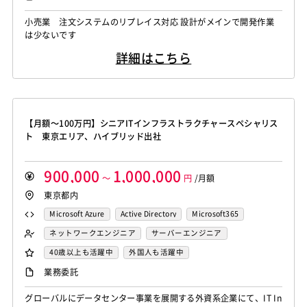
小売業 注文システムのリプレイス対応 設計がメインで開発作業
は少ないです
詳細はこちら
【月額～100万円】シニアITインフラストラクチャースペシャリス
ト 東京エリア、ハイブリッド出社
900,000
1,000,000
～
円
/月額
東京都内
Microsoft Azure
Active Directory
Microsoft365
VMware
ネットワークエンジニア
サーバーエンジニア
アーキテクト
40歳以上も活躍中
外国人も活躍中
自社内での受託開発案件
大手SIer
稼働安定中
業務委託
シニア・定年層歓迎
リモートOK
グローバルにデータセンター事業を展開する外資系企業にて、IT In