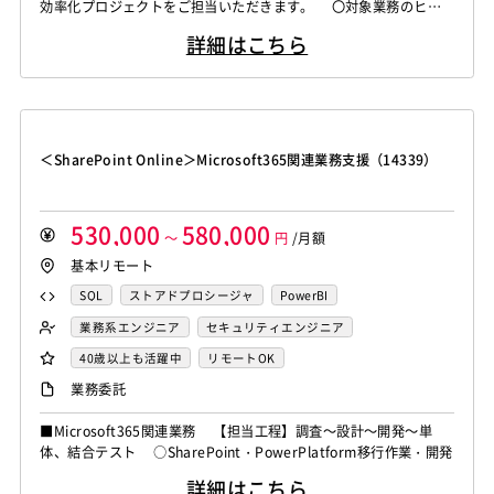
効率化プロジェクトをご担当いただきます。 〇対象業務のヒア
リング・分析から、生成AIの適用検討・要件定義、プロンプト・仕
詳細はこちら
様設計、プロトタイプ実装（ChatGPT/Gemini/Claude等）、PoC
実施・評価、運用整備・改善まで一連の業務を推進します。 ＜
開発・検証環境＞ ・ツール/言語：ChatGPT, Gem...
＜SharePoint Online＞Microsoft365関連業務支援（14339）
530,000
580,000
～
円
/月額
基本リモート
SQL
ストアドプロシージャ
PowerBI
Power Automate
業務系エンジニア
セキュリティエンジニア
40歳以上も活躍中
リモートOK
業務委託
■Microsoft365関連業務 【担当工程】調査～設計～開発～単
体、結合テスト ○SharePoint・PowerPlatform移行作業・開発
詳細はこちら