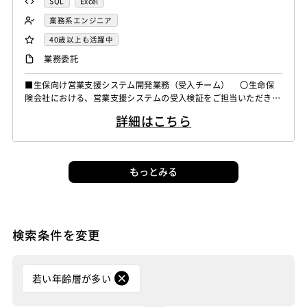
SQL
Excel
業務系エンジニア
40歳以上も活躍中
業務委託
■生保向け営業支援システム開発業務（受入チーム） 〇生命保
険会社における、営業支援システムの受入検証をご担当いただきま
す。 ・生命保険の申込受付業務につきまして、ウェブ画面で契
詳細はこちら
約者、被保険者、保険商品、プラン情報（保険料や保険期間など）
を入力し、保険設計書や申込書などの帳票を出力したり、ペーパー
レス申し込み手続を行う業務となります。 ＜作業内容＞ ・ベ
ンダーが作成した成果物（対...
もっとみる
検索条件を変更
若い年齢層が多い