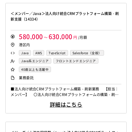
＜メンバー／Java＞法人向け統合CRMプラットフォーム構築・刷
新支援（14334）
580,000
630,000
～
円
/月額
港区内
Java
AWS
TypeScript
Salesforce（全般）
Java系エンジニア
フロントエンドエンジニア
業務系エンジニア
40歳以上も活躍中
業務委託
■法人向け統合CRMプラットフォーム構築・刷新業務 【担当：
メンバー】 〇法人向け統合CRMプラットフォームの構築・刷新
プロジェクト(通信業) システム構築業務を担当 〇各機能の
詳細はこちら
詳細設計、実装を担当し、システム開発を遂行する。