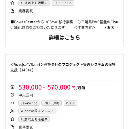
上） ■コミュニケーション良好な方 ■勤怠良好な方
40歳以上も活躍中
リモートOK
業務委託
■PowerCenterからIICSへの移行業務 ○工場系PwC基盤のClou
d Shift対応をご担当いただきます。 ＜作業内容＞ ・お客様
の地方拠点に存在するPwC基盤のCDI-PC⇒IICS変換 ・ツール
詳細はこちら
を使用したCDI-PC⇒IICS変換 ・変換したIFの動作確認
＜Vue.js／VB.net＞建設会社のプロジェクト管理システムの保守
支援（14341）
530,000
570,000
～
円
/月額
中央区内
JavaScript
.NET（VB)
Vue.js
Windows系エンジニア
バックエンドエンジニア（サーバーサイド）
40歳以上も活躍中
業務系エンジニア
業務委託