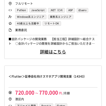
フルリモート
Python
JavaScript
.NET（C#)
ASP
jQuery
Windows系エンジニア
業務系エンジニア
40歳以上も活躍中
リモートOK
業務委託
■会計パッケージの開発業務 【担当工程】詳細設計～結合テス
ト ○会計パッケージの開発を詳細設計からご担当いただきま
す。
詳細はこちら
＜Flutter＞証券会社向けスマホアプリ開発支援（14343）
720,000
770,000
～
円
/月額
港区内
アジャイル開発
React.js
Flutter