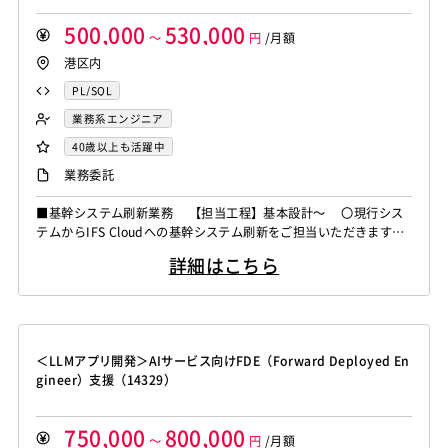
500,000
530,000
～
円
/月額
港区内
PL/SQL
業務系エンジニア
40歳以上も活躍中
業務委託
■基幹システム刷新業務 【担当工程】基本設計～ 〇現行シス
テムからIFS Cloudへの基幹システム刷新をご担当いただきます。
＜作業内容＞ ・アドオン機能の設計・開発 ・お客様との要
詳細はこちら
件調整・検討を含みます
＜LLMアプリ開発＞AIサービス向けFDE（Forward Deployed En
gineer）支援（14329）
750,000
800,000
～
円
/月額