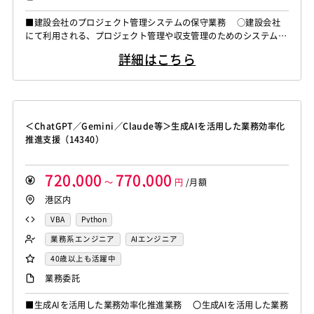
■建設会社のプロジェクト管理システムの保守業務 ○建設会社
にて利用される、プロジェクト管理や収支管理のためのシステム群
（主要10システムほど）の運用・保守業務をご担当いただきます。
詳細はこちら
・運用業務： スキル システム利用ユーザーからの問い合わ
せ対応等の実施を中心に行う。 ・保守業務： 既存機能の維
持管理に加えて、業務の改善に伴う機能改修が発生した際、エンド
ユーザーからの要件ヒ...
＜ChatGPT／Gemini／Claude等＞生成AIを活用した業務効率化
推進支援（14340）
720,000
770,000
～
円
/月額
港区内
VBA
Python
業務系エンジニア
AIエンジニア
40歳以上も活躍中
業務委託
■生成AIを活用した業務効率化推進業務 〇生成AIを活用した業務