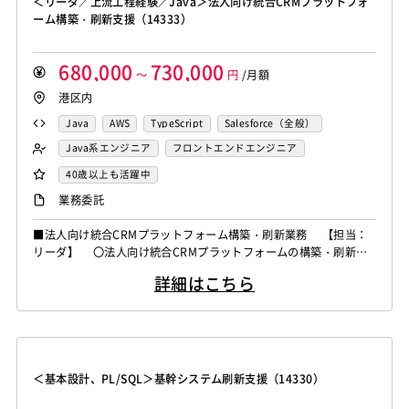
＜リーダ／上流工程経験／Java＞法人向け統合CRMプラットフォ
ーム構築・刷新支援（14333）
680,000
730,000
～
円
/月額
港区内
Java
AWS
TypeScript
Salesforce（全般）
Java系エンジニア
フロントエンドエンジニア
業務系エンジニア
40歳以上も活躍中
業務委託
■法人向け統合CRMプラットフォーム構築・刷新業務 【担当：
リーダ】 〇法人向け統合CRMプラットフォームの構築・刷新プ
ロジェクト(通信業) 要件定義から開発までの一連のシステム構
詳細はこちら
築業務を担当 〇要件定義・設計工程では、業務要件の整理およ
び要件定義書の作成、UI/UXおよび外部システム連携（IF連携）に
関するアーキテクチャ検討・設計を実施するとともに、業務部門や
対向システム担当者...
＜基本設計、PL/SQL＞基幹システム刷新支援（14330）