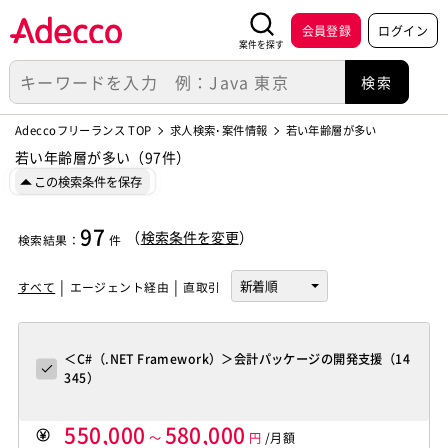
会員登録
ログイン
案件を探す
Adeccoフリーランス TOP
求人検索･案件情報
若い年齢層が多い
若い年齢層が多い（97件）
この検索条件を保存
97
（
検索条件を変更
）
検索結果
：
件
すべて
エージェント経由
直取引
＜C#（.NET Framework）＞会計パッケージの開発支援（14
345）
550,000
580,000
～
円
/月額