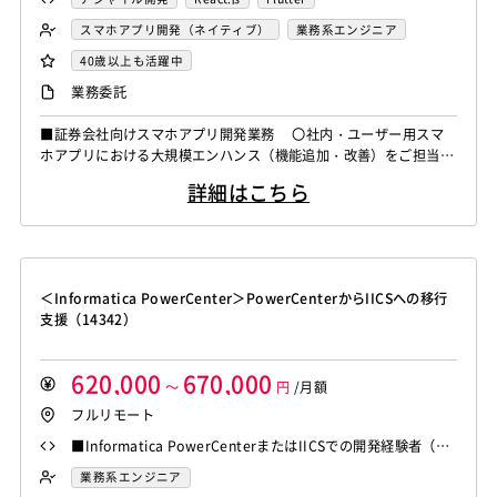
スマホアプリ開発（ネイティブ）
業務系エンジニア
40歳以上も活躍中
業務委託
■証券会社向けスマホアプリ開発業務 〇社内・ユーザー用スマ
ホアプリにおける大規模エンハンス（機能追加・改善）をご担当い
ただきます。 〇適性に応じてチーム配属を行い、基本設計～テ
詳細はこちら
ストを中心に一気通貫で対応します。 ※配属により一部Web側
の対応可能性あり ＜開発・検証環境＞ ・言語/FW：Flutter,
Dart, Spring Boot, Kotlin, Swift ...
＜Informatica PowerCenter＞PowerCenterからIICSへの移行
支援（14342）
620,000
670,000
～
円
/月額
フルリモート
■Informatica PowerCenterまたはIICSでの開発経験者（3
年以上） ■PowerCenterからIICSへの移行経験者（3年以
業務系エンジニア