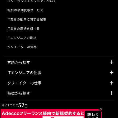
フリーランスエンジニアについて
報酬の早期受取サービス
IT業界の動向に関する記事
IT業界の用語を調べる
ITエンジニアの資格
クリエイターの資格
言語から探す
Javaの求人
ITエンジニアの仕事
PHPの求人
LAMPエンジニア
クリエイターの仕事
Rubyの求人
Javaエンジニア
Webディレクター
特徴から探す
Objective-Cの求人
サーバーエンジニア
Webデザイナー
未経験も活躍中
52
終了まであと
日
×
jQueryの求人
ネットワークエンジニア
フロントエンドエンジニア
初心者レベル歓迎
©
Adecco
2026