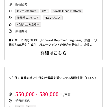
新宿区内
Microsoft Azure
AWS
Google Cloud Platform
業務系エンジニア
AIエンジニア
40歳以上も活躍中
業務委託
■AIサービス向けFDE（Forward Deployed Engineer）業務 〇
既存SaaS群と生成AI・AIエージェントの統合を推進し、企業の業
務プロセスを自動化・効率化する次世代基幹システムの構築をご担
詳細はこちら
当いただきます。 〇顧客現場の課題抽出からPoCの高速実装、
本番導入およびプロダクトへのフィードバックまで一貫して対応す
るプロジェクトになります。 ＜作業内容＞ ・顧客...
＜生保の業務知識＞生保向け営業支援システム開発支援（14327）
550,000
580,000
～
円
/月額
千代田区内