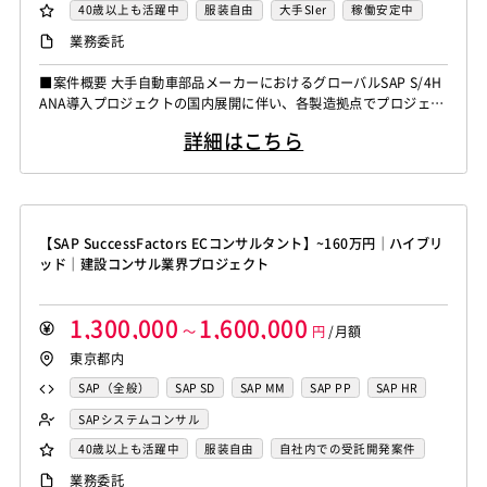
40歳以上も活躍中
服装自由
大手SIer
稼働安定中
シニア・定年層歓迎
業務委託
■案件概要 大手自動車部品メーカーにおけるグローバルSAP S/4H
ANA導入プロジェクトの国内展開に伴い、各製造拠点でプロジェク
トを推進いただくSite Project Managerを募集しております。 全
詳細はこちら
国出張を伴うポジションですが、エリア限定（例：関東・中部のみ
対応可など）のご相談も可能です。 ■ポジション SAP S/4HANA
導入 Site Project Manager ...
【SAP SuccessFactors ECコンサルタント】~160万円｜ハイブリ
ッド｜建設コンサル業界プロジェクト
1,300,000
1,600,000
～
円
/月額
東京都内
SAP（全般）
SAP SD
SAP MM
SAP PP
SAP HR
SAP FI
SAP CO
SAPシステムコンサル
40歳以上も活躍中
服装自由
自社内での受託開発案件
大手SIer
稼働安定中
シニア・定年層歓迎
業務委託