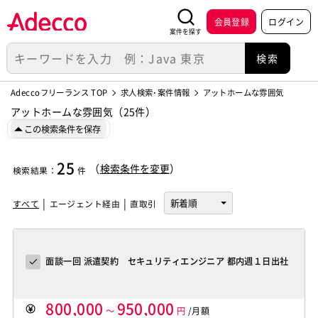
会員登録
ログイン
案件を探す
Adeccoフリーランス TOP
求人検索･案件情報
アットホームな雰囲気
アットホームな雰囲気（25件）
この検索条件を保存
25
（
検索条件を変更
）
検索結果
：
件
すべて
エージェント経由
直取引
面談一回 派遣契約 セキュリティエンジニア 都内週１日出社
800,000
950,000
～
円
/月額