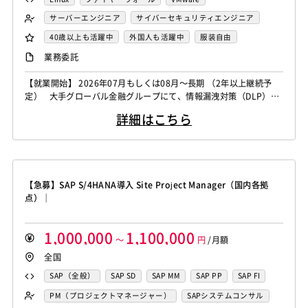
サーバーエンジニア
サイバーセキュリティエンジニア
セキュリティエンジニア
40歳以上も活躍中
外国人も活躍中
服装自由
自社内での受託開発案件
稼働安定中
業務委託
シニア・定年層歓迎
リモートOK
【就業開始】 2026年07月もしくは08月～長期 （2年以上継続予
定） 大手グローバル金融グループにて、情報漏洩対策（DLP）領
域のセキュリティエンジニアを募集しております。 メール・Web
詳細はこちら
アクセス・外部メディア利用時の情報漏洩防止に関する運用／設計
／改善経験をお持ちの方を歓迎いたします。 業務内容 DLPソリュ
ーションの運用・管理 情報漏洩対策ポリシーの設計／...
【急募】SAP S/4HANA導入 Site Project Manager（国内各拠
点）｜
1,000,000
1,100,000
～
円
/月額
全国
SAP（全般）
SAP SD
SAP MM
SAP PP
SAP FI
SAP CO
PM（プロジェクトマネージャー）
SAPシステムコンサル