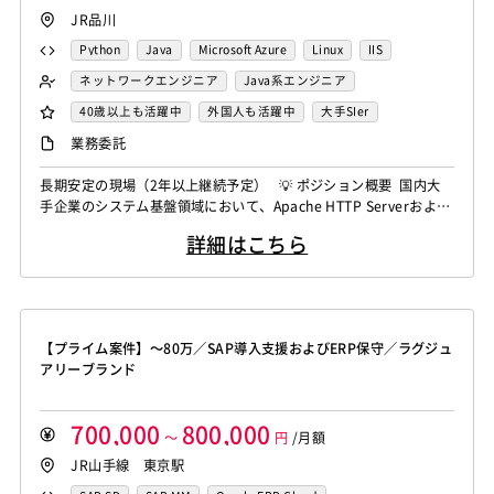
JR品川
Python
Java
Microsoft Azure
Linux
IIS
Websphere
Tomcat
Apache
Weblogic
AWS
ネットワークエンジニア
Java系エンジニア
サーバーエンジニア
生保系PM
40歳以上も活躍中
外国人も活躍中
大手SIer
稼働安定中
リモートOK
業務委託
長期安定の現場（2年以上継続予定） 💡 ポジション概要 国内大
手企業のシステム基盤領域において、Apache HTTP Serverおよび
Apache Tomcatを中心としたミドルウェアの設計・構築・運用を
詳細はこちら
お任せします。 高可用性・高信頼性を支える重要なポジションで
す！ 🔧 主な業務内容 Apache HTTP Server／Tomcat の設計・
構築・設定・運...
【プライム案件】～80万／SAP導入支援およびERP保守／ラグジュ
アリーブランド
700,000
800,000
～
円
/月額
JR山手線 東京駅