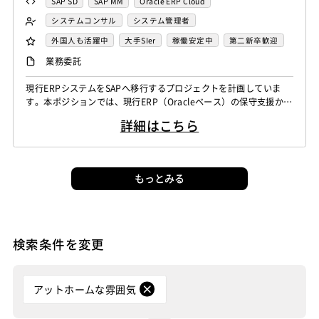
SAP SD
SAP MM
Oracle ERP Cloud
システムコンサル
システム管理者
その他オフィスワーク
SAPシステムコンサル
PMO
外国人も活躍中
大手SIer
稼働安定中
第二新卒歓迎
リモートOK
業務委託
現行ERPシステムをSAPへ移行するプロジェクトを計画していま
す。本ポジションでは、現行ERP（Oracleベース）の保守支援か
ら、将来のSAP導入に向けたサポートまで幅広く担当いただきま
詳細はこちら
す。ビジネスユーザーと技術チームの橋渡し役として、ユーザー支
援や技術的な問い合わせ対応を行っていただきます。 主な業務内
容: 現行ERP（Oracleベース）の保守支援 SAP導入に向けた段階
的...
もっとみる
検索条件を変更
アットホームな雰囲気