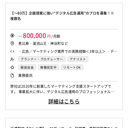
【～80万】企画提案に強い“デジタル広告運用”のプロを募集！※
複数名
800,000
～
円
/月額
恵比寿・溜池山王・神谷町など
・広告／マーケティング業界での実務経験＜3年以上＞ ・デジ
タル広告の運用 or ディレクション経験＜3年以上＞ - Googl
プランナー・プロデューサー
アナリスト
e/Yahoo/Meta/X等から複数媒体を扱っていることを想定
Webマーケティング
服装自由
稼働安定中
リモートOK
業務委託
弊社は2020年に創業したマーケティング支援スタートアップで
す。 事業拡大に伴い、デジタル広告運用のプロフェッショナルを
複数名募集します。 ■案件例 ・1,000万UU超の大手Webサービス
詳細はこちら
事業会社での広告プロダクト企画運用 ・国内大手総合広告会社で
ナショナルクライアント向けデジタル広告運用チーム支援 ※その
他、ご経験やご希望に応じて他案件もご案内可 大規模案件で経験
やキャリア...