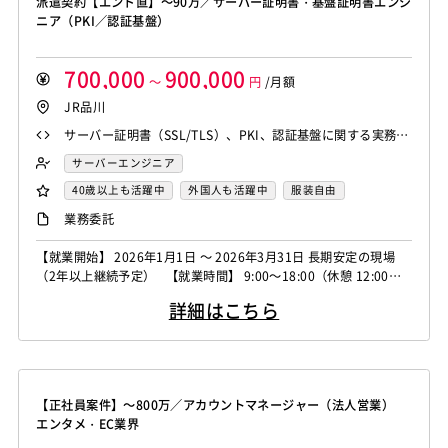
派遣契約【エンド直】～90万／サーバー証明書・基盤証明書エンジ
ニア（PKI／認証基盤）
700,000
900,000
～
円
/月額
JR品川
サーバー証明書（SSL/TLS）、PKI、認証基盤に関する実務経
験 証明書ライフサイクル管理における実務知識 Windows/Lin
サーバーエンジニア
ux サーバー運用経験 会話レベル以上の英語力（読み書き＋簡
40歳以上も活躍中
外国人も活躍中
服装自由
易な会話）
大手SIer
稼働安定中
リモートOK
業務委託
【就業開始】 2026年1月1日 ～ 2026年3月31日 長期安定の現場
（2年以上継続予定） 【就業時間】 9:00～18:00（休憩 12:00～1
3:00） Security Function におけるProxy 導入・構築を担当いただ
詳細はこちら
けるセキュリティエンジニアを募集しています。 【案件概要】 グ
ローバル企業向けの認証基盤およびサーバー証明書（SSL/TLS・
ク...
【正社員案件】～800万／アカウントマネージャー（法人営業）
エンタメ・EC業界