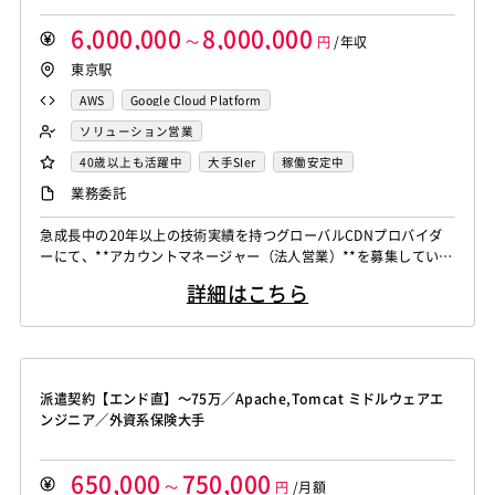
6,000,000
8,000,000
～
円
/年収
東京駅
AWS
Google Cloud Platform
ソリューション営業
40歳以上も活躍中
大手SIer
稼働安定中
業務委託
急成長中の20年以上の技術実績を持つグローバルCDNプロバイダ
ーにて、**アカウントマネージャー（法人営業）**を募集していま
す。 本ポジションでは、エンターテインメント業界やEコマース業
詳細はこちら
界を中心に、お客様のビジネス成長を支えるソリューションの提
案・提供を担当いただきます。 経験が浅い方やCDN未経験の方で
も、エンタメ・EC業界における強力なネットワークをお持ちであ
れば歓迎いたします。 ...
派遣契約【エンド直】～75万／Apache,Tomcat ミドルウェアエ
ンジニア／外資系保険大手
650,000
750,000
～
円
/月額