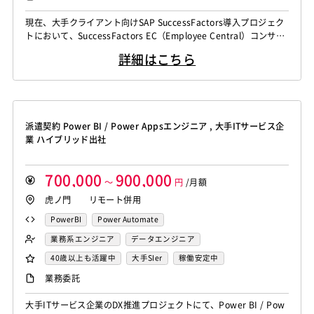
リモートOK
現在、大手クライアント向けSAP SuccessFactors導入プロジェク
トにおいて、SuccessFactors EC（Employee Central）コンサル
タントを募集しております。クライアント側はプライムで参画して
詳細はこちら
いるプロジェクトとなり、チーム体制での参画となります。 即戦
力としてご活躍いただける方を歓迎いたします。 ■業務内容 SAP
SuccessFactors ECモジ...
派遣契約 Power BI / Power Appsエンジニア , 大手ITサービス企
業 ハイブリッド出社
700,000
900,000
～
円
/月額
虎ノ門 リモート併用
PowerBI
Power Automate
業務系エンジニア
データエンジニア
40歳以上も活躍中
大手SIer
稼働安定中
シニア・定年層歓迎
業務委託
大手ITサービス企業のDX推進プロジェクトにて、Power BI / Pow