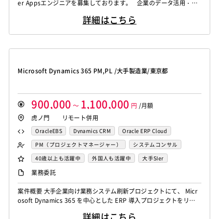
er Appsエンジニアを募集しております。 企業のデータ活用・業
務改善を目的としたプロジェクトにおいて、要件整理などの上流工
詳細はこちら
程から設計・構築まで幅広くご担当いただきます。 同社では複数
のMicrosoft系プロジェクトが同時進行しており、様々な業界のプ
ロジェクトに携わる機会がある環境です。 ...
Microsoft Dynamics 365 PM,PL /大手製造業/東京都
900,000
1,100,000
～
円
/月額
虎ノ門 リモート併用
OracleEBS
Dynamics CRM
Oracle ERP Cloud
Dynamics
PM（プロジェクトマネージャー）
システムコンサル
OlacleEBSシステムコンサル
40歳以上も活躍中
外国人も活躍中
大手SIer
稼働安定中
シニア・定年層歓迎
リモートOK
業務委託
案件概要 大手企業向け業務システム刷新プロジェクトにて、 Micr
osoft Dynamics 365 を中心とした ERP 導入プロジェクトをリー
ドいただける プロジェクトマネージャー／プロジェクトリーダー
詳細はこちら
を募集しております。 業務要件定義などの上流工程から導入フェ