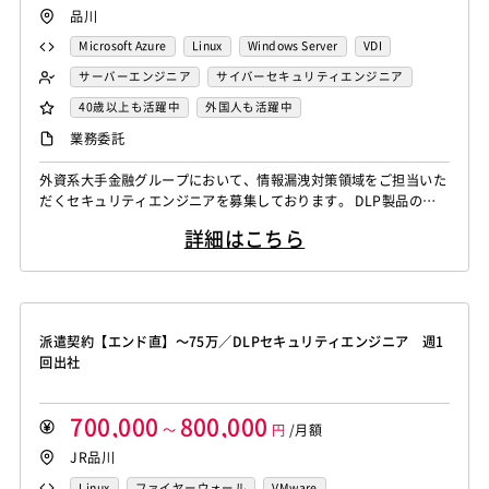
品川
Microsoft Azure
Linux
Windows Server
VDI
Hyper-V
VMware
サーバーエンジニア
サイバーセキュリティエンジニア
セキュリティエンジニア
40歳以上も活躍中
外国人も活躍中
自社内での受託開発案件
稼働安定中
業務委託
シニア・定年層歓迎
リモートOK
外資系大手金融グループにおいて、情報漏洩対策領域をご担当いた
だくセキュリティエンジニアを募集しております。 DLP製品のご
経験をお持ちの方はもちろん、メール・Webアクセス・USB等の
詳細はこちら
外部媒体制御など、情報漏洩対策に関する実務経験をお持ちの方も
幅広く歓迎しております。 【業務内容】 情報漏洩対策ソリューシ
ョンの運用・管理 情報漏洩防止に関するポリシー設計、改善、運
用支援 メール、We...
派遣契約【エンド直】～75万／DLPセキュリティエンジニア 週1
回出社
700,000
800,000
～
円
/月額
JR品川
Linux
ファイヤーウォール
VMware