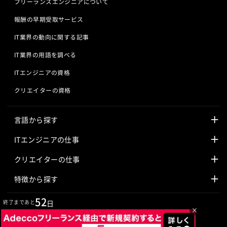
フリーランスエンジニアについて
報酬の早期受取サービス
IT業界の動向に関する記事
IT業界の用語を調べる
ITエンジニアの資格
クリエイターの資格
言語から探す
Javaの求人
ITエンジニアの仕事
PHPの求人
LAMPエンジニア
クリエイターの仕事
Rubyの求人
Javaエンジニア
Webディレクター
特徴から探す
Objective-Cの求人
サーバーエンジニア
Webデザイナー
未経験も活躍中
52
終了まであと
日
×
jQueryの求人
ネットワークエンジニア
フロントエンドエンジニア
初心者レベル歓迎
©
Adecco
2026