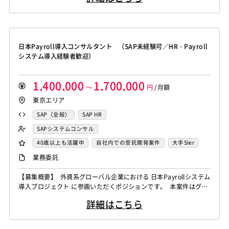
ーズまで、幅広くご担当いただくポジションです。 業務内容 Micr
osoft Dynamics 365 を用いた E...
日本Payroll導入コンサルタント （SAP未経験可／HR・Payroll
システム導入経験者歓迎）
1,400,000
1,700,000
～
円
/月額
東京エリア
SAP（全般）
SAP HR
SAPシステムコンサル
40歳以上も活躍中
自社内での受託開発案件
大手SIer
稼働安定中
リモートOK
業務委託
【募集概要】 外資系グローバル企業における 日本Payrollシステム
導入プロジェクト に参画いただくポジションです。 本案件はグロ
ーバルロールアウトの一環として、日本法人（約820名規模・単一
詳細はこちら
法人）を対象に、Payrollを中心としたシステム導入・移行・Go-Li
veまでを一貫して推進いただきます。 SAP SuccessFactors ECP
（Japan）を導入システムとして採用...