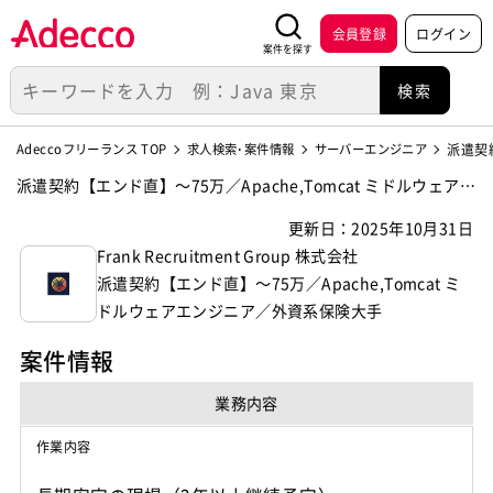
会員登録
ログイン
案件を探す
Adeccoフリーランス TOP
求人検索･案件情報
サーバーエンジニア
派遣契約
派遣契約【エンド直】～75万／Apache,Tomcat ミドルウェアエ
ンジニア／外資系保険大手の案件・求人【Frank Recruitment G
更新日：2025年10月31日
roup 株式会社】
Frank Recruitment Group 株式会社
派遣契約【エンド直】～75万／Apache,Tomcat ミ
ドルウェアエンジニア／外資系保険大手
案件情報
業務内容
作業内容