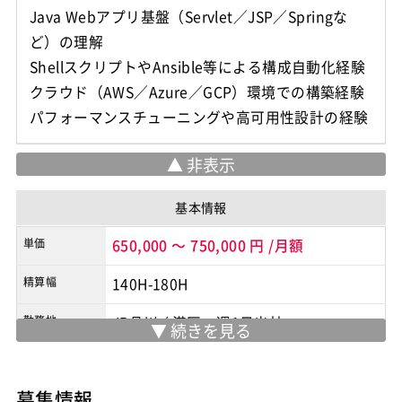
Java Webアプリ基盤（Servlet／JSP／Springな
ど）の理解
ShellスクリプトやAnsible等による構成自動化経験
クラウド（AWS／Azure／GCP）環境での構築経験
パフォーマンスチューニングや高可用性設計の経験
基本情報
単価
650,000
～
750,000
円
/月額
精算幅
140H-180H
勤務地
JR品川
/
港区 週1日出社
※実際の勤務地は応募時にご確認下さい
契約形態
業務委託
募集情報