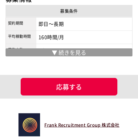
商流
元請
募集条件
契約期間
即日～長期
平均稼動時間
160時間/月
募集人数
1人
募集背景
新規案件
面談回数
1回
応募する
備考
ハイブリッド 週1日出社
現場情報
服装
私服可
Frank Recruitment Group 株式会社
マッチング設定