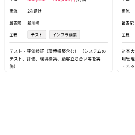
移行/リプレイス
運用保守開発
有名大企業
商流
2次請け
商流
有名IT企業
大手SIer
アットホームな雰囲気
最寄駅
新川崎
最寄駅
落ち着いた雰囲気
休みが取りやすい
テスト
インフラ構築
工程
工程
100名以上の大規模
最新技術を取り入れている
現場での教育あり
テスト・評価検証（環境構築含む） （システムの
※某大
テスト、評価、環境構築、顧客立ち合い等を実
用管理
顧客と直接コミュニケーション可能
稼働安定中
施）
・ネッ
リモートOK
ポート
のログ
案件ID：640898
y） 
設計・構
設定（C