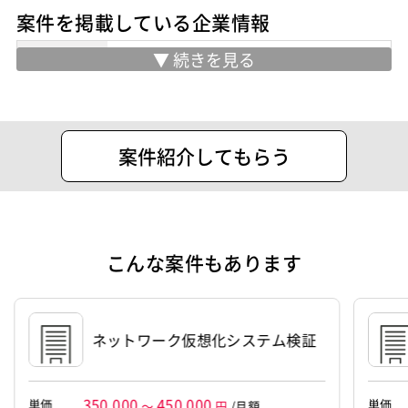
業界・業種
生命保険
案件を掲載している企業情報
担当工程
運用・保守
インフラ設計
インフラ構築
住所
東京都内幸町2-1-6 日比谷パークフロン
ト19F
ポジション
ネットワークエンジニア
Java系エンジニア
サーバーエンジニア
生保系PM
案件紹介してもらう
スキル
Python
Java
Microsoft Azure
Linux
IIS
Websphere
Tomcat
Apache
Weblogic
AWS
こんな案件もあります
特徴
40歳以上も活躍中
外国人も活躍中
大手SIer
稼働安定中
リモートOK
ネットワーク仮想化システム検証
その他
40歳以上も活躍中
外国人も活躍中
自社サービス/プロダクト案件
新規開発
350,000
450,000
単価
単価
～
円
/月額