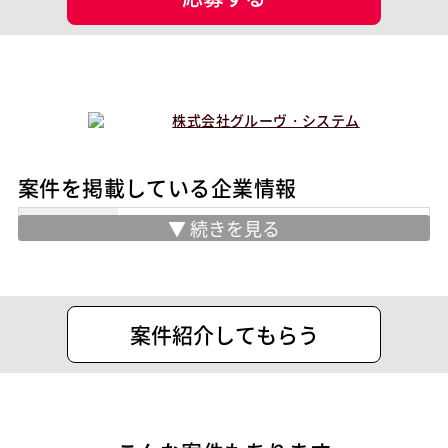
現場情報
服装
未設定
マッチング設定
株式会社グルーヴ・システム
業界・業種
その他
担当工程
案件を掲載している企業情報
基本設計
詳細設計
プログラミング(実装)
テスト
業務内容
・システム設計・開発・ネットワーク構
築・運用・サポート業務
ポジション
業務系エンジニア
・情報システムサービス・ＩＴアウトソ
スキル
ーシングサービス
Python
AWS
案件紹介してもらう
・アーティストグッズ・ノベルティグッ
特徴
ズに関する企画・製作
稼働安定中
・デザインコンサルティング
その他
移行/リプレイス
落ち着いた雰囲気
2～10名以上
・人材育成、能力開発、技術向上に関す