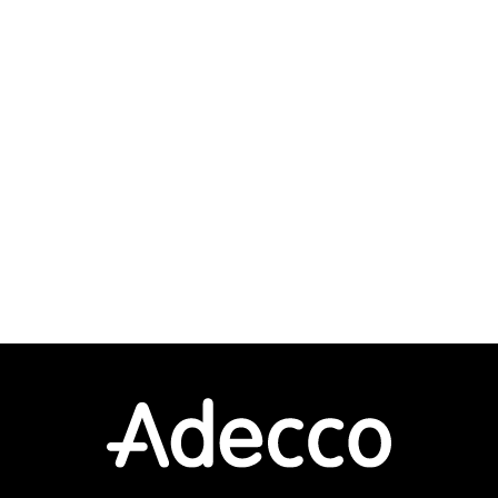
えてお
キテク
用する
となりま