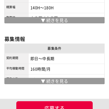
精算幅
140H～180H
勤務地
中央区
/
中央区
※実際の勤務地は応募時にご確認下さい
契約形態
業務委託
募集情報
商流
2次請け
募集条件
契約期間
即日～中長期
平均稼動時間
160時間/月
募集人数
1人
募集背景
追加要員
面談回数
2回
応募する