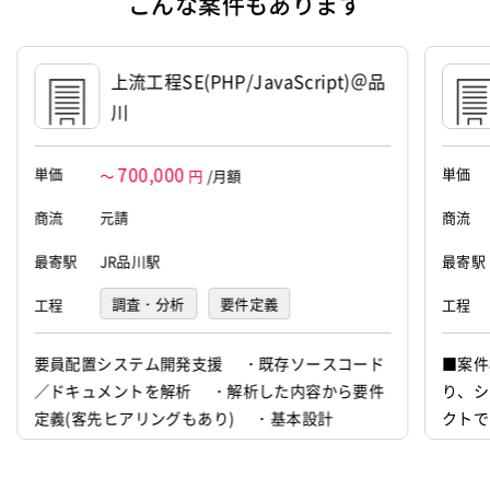
こんな案件もあります
る企画、実施及びコンサルティング
ウォーターフォール型開発
稼働安定中
案件ID：664407
住所
豊島区西池袋3-23-3 RMビル7F
上流工程SE(PHP/JavaScript)＠品
設立
2005年5月1日
川
代表者
小林 純
700,000
単価
単価
～
円
/月額
資本金
3,000万円
商流
元請
商流
最寄駅
JR品川駅
最寄駅
調査・分析
要件定義
工程
工程
基本設計
要員配置システム開発支援 ・既存ソースコード
■案件
／ドキュメントを解析 ・解析した内容から要件
り、シ
定義(客先ヒアリングもあり) ・基本設計
クトで
ます。 基幹システムを取り巻く外部システム
岐にわ