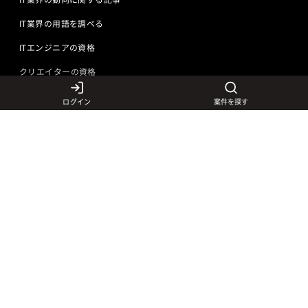
IT業界の用語を調べる
ITエンジニアの資格
クリエイターの資格
ログイン
案件を探す
言語から探す
Javaの求人
ITエンジニアの仕事
PHPの求人
LAMPエンジニア
クリエイターの仕事
Rubyの求人
Javaエンジニア
Webディレクター
特徴から探す
Objective-Cの求人
サーバーエンジニア
Webデザイナー
未経験も活躍中
jQueryの求人
ネットワークエンジニア
フロントエンドエンジニア
初心者レベル歓迎
©
Adecco
2026
HTML5の求人
ネイティブアプリ開発
アートディレクター
40歳以上も活躍中
COBOLの求人
ゲームプログラマ
イラストレーター
外国人も活躍中