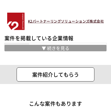
ビジネスカジュアル
染髪OK
シニア・定年層歓迎
第二新卒歓迎
リモートOK
K2パートナーリングソリューションズ株式会社
テクノロジー
クラウド
案件ID：497704
案件を掲載している企業情報
業務内容
ERP/CRM/BI/Cyber Security / IoT / AI
& Robotics / Mobility分野のプロフェッ
ショナルの受託案件ご案内及び人材紹介
住所
東京都千代田区丸の内２ー１ー１ 明治
案件紹介してもらう
安田生命ビル１９階
設立
1997年3月28日
代表者
Chenda Wangchen
こんな案件もあります