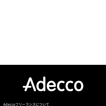
の出張の可能性あり（頻度は要相談）
は日本に
Adeccoフリーランスについて