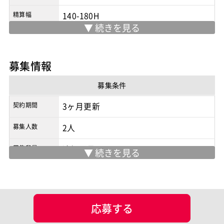
精算幅
140-180H
勤務地
自宅
/
基本リモート（都内出社の可能性
あり）
募集情報
※実際の勤務地は応募時にご確認下さい
契約形態
業務委託
募集条件
商流
2次請け
契約期間
3ヶ月更新
募集人数
2人
募集背景
追加要員
面談回数
1回
現場情報
応募する
服装
私服可