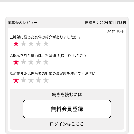
マッチング設定
業界・業種
製造業
応募後のレビュー
投稿日：2024年11月5日
担当工程
50代 男性
経営・事業計画
調査・分析
要件定義
基本設計
1.希望に沿った案件の紹介がありましたか？
★
★
★
★
★
詳細設計
プログラミング(実装)
テスト
デバッグ
運用・保守
2.提示された単価は、希望通り(以上)でしたか？
★
★
★
★
★
ポジション
PM（プロジェクトマネージャー）
3.企業または担当者の対応の満足度を教えてください
★
★
★
★
★
テスター・デバッガー
システムコンサル
業務系エンジニア
SAPシステムコンサル
続きを読むには
OlacleEBSシステムコンサル
PMO
無料会員登録
SAP系（ABAP・BASIS）エンジニア
ログインはこちら
スキル
ABAP
SAP（全般）
BASIS
OracleEBS