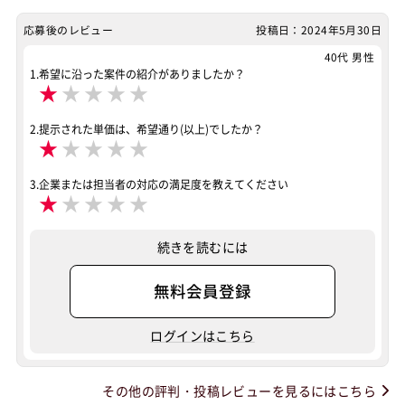
Dynamics CRM
BW
SAP SD
SAP MM
応募後のレビュー
投稿日：2024年5月30日
SAP PP
SAP HR
SAP FI
SAP CO
40代 男性
1.希望に沿った案件の紹介がありましたか？
特徴
40歳以上も活躍中
外国人も活躍中
服装自由
★
★
★
★
★
大手SIer
稼働安定中
シニア・定年層歓迎
2.提示された単価は、希望通り(以上)でしたか？
★
★
★
★
★
第二新卒歓迎
リモートOK
3.企業または担当者の対応の満足度を教えてください
その他
40歳以上も活躍中
外国人も活躍中
服装自由
★
★
★
★
★
新規開発
統合
移行/リプレイス
運用保守開発
続きを読むには
カスタマイズ
有名大企業
有名IT企業
大手SIer
女性活躍中
無料会員登録
100名以上の大規模
最新技術を取り入れている
ログインはこちら
ウォーターフォール型開発
顧客と直接コミュニケーション可能
稼働安定中
その他の評判・投稿レビューを見るにはこちら