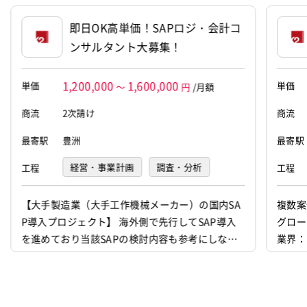
即日OK高単価！SAPロジ・会計コ
ンサルタント大募集！
1,200,000
1,600,000
単価
単価
～
円
/月額
商流
2次請け
商流
最寄駅
豊洲
最寄駅
経営・事業計画
調査・分析
工程
工程
要件定義
基本設計
詳細設計
【大手製造業（大手工作機械メーカー）の国内SA
複数案
P導入プロジェクト】 海外側で先行してSAP導入
グロー
プログラミング(実装)
テスト
を進めており当該SAPの検討内容も参考にしなが
業界：
デバッグ
運用・保守
その他
ら日本側では取捨選択含めあらためて要件定義含
要件
め実施。 現在、要件定義を本格開始、プロトタイ
202
インフラ設計
インフラ構築
プ１実施中。 スコープは、SD/MM/FI/CO/PP、顧
09を
客フロントシステムともIF連携。 ※名古屋方面へ
し（U