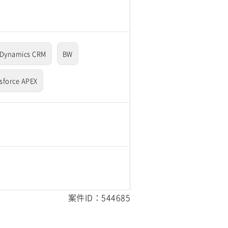
Dynamics CRM
BW
sforce APEX
案件ID：544685