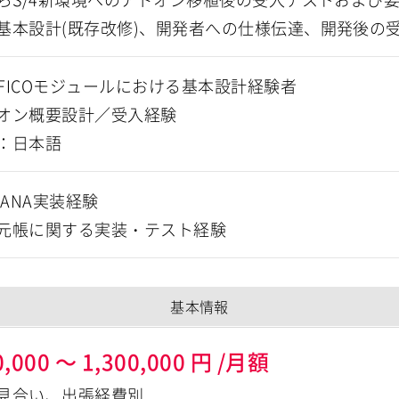
基本設計(既存改修)、開発者への仕様伝達、開発後の
P FICOモジュールにおける基本設計経験者
オン概要設計／受入経験
：日本語
HANA実装経験
元帳に関する実装・テスト経験
基本情報
0,000
～
1,300,000
円
/月額
見合い、出張経費別