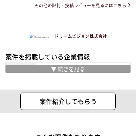
その他の評判・投稿レビューを見るにはこちら
ドリームビジョン株式会社
案件を掲載している企業情報
業務内容
人材派遣事業
人材紹介事業
クリエイティブ事業
ITソリューション事業
案件紹介してもらう
ITアウトソーシング事業
システム開発事業
エデュケーション事業
住所
中央区日本橋小伝馬町9-10 小伝馬町ビ