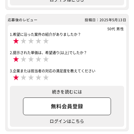
特徴
40歳以上も活躍中
服装自由
シニア・定年層歓迎
応募後のレビュー
投稿日：2025年5月13日
リモートOK
50代 男性
1.希望に沿った案件の紹介がありましたか？
その他
40歳以上も活躍中
服装自由
シニア・定年層歓迎
★
★
★
★
★
リモートOK
2.提示された単価は、希望通り(以上)でしたか？
★
★
★
★
★
案件ID：565396
3.企業または担当者の対応の満足度を教えてください
★
★
★
★
★
続きを読むには
無料会員登録
ログインはこちら