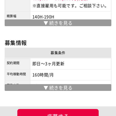
※直接雇用も可能です。ご相談下さい。
精算幅
140H-190H
勤務地
日比谷線 小伝馬町駅
/
東京都中央区
※実際の勤務地は応募時にご確認下さい
募集情報
契約形態
業務委託
募集条件
商流
自社案件・請負案件
契約期間
即日～3ヶ月更新
平均稼動時間
160時間/月
募集人数
1人
面談回数
2回
現場情報