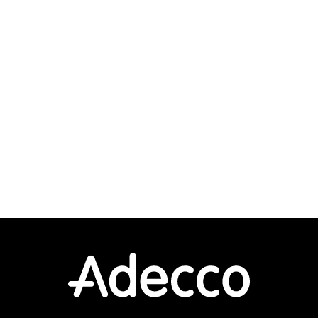
y） ユーザ部門からの問合せ対応 ・ネットワーク
存の設
設計・構築業務 Router, Switch／Firewall機器の
行シス
設定（Cisco製／Pal...
変更を