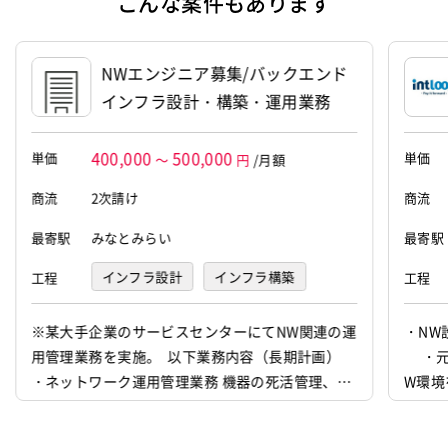
こんな案件もあります
ル5階
設立
2008年6月10日
NWエンジニア募集/バックエンド
インフラ設計・構築・運用業務
代表者
前田 俊樹
資本金
9,000万円
400,000
500,000
単価
単価
～
円
/月額
商流
2次請け
商流
最寄駅
みなとみらい
最寄駅
インフラ設計
インフラ構築
工程
工程
インフラ監視
※某大手企業のサービスセンターにてNW関連の運
・NW設
用管理業務を実施。 以下業務内容（長期計画）
・元
・ネットワーク運用管理業務 機器の死活管理、レ
W環境
ポート作成 運用管理資料の更新 ネットワーク通信
してい
のログ管理、レポート作成（SW、RT、FW、Prox
を行う