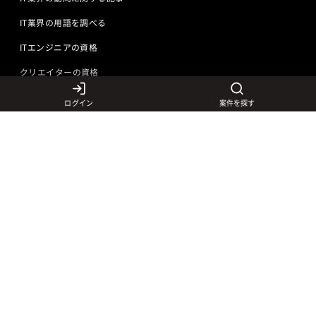
IT業界の用語を調べる
ITエンジニアの資格
クリエイターの資格
ログイン
案件を探す
言語から探す
Javaの求人
ITエンジニアの仕事
PHPの求人
LAMPエンジニア
クリエイターの仕事
Rubyの求人
Javaエンジニア
Webディレクター
特徴から探す
Objective-Cの求人
サーバーエンジニア
Webデザイナー
未経験も活躍中
jQueryの求人
ネットワークエンジニア
フロントエンドエンジニア
初心者レベル歓迎
©
Adecco
2026
HTML5の求人
ネイティブアプリ開発
アートディレクター
40歳以上も活躍中
COBOLの求人
ゲームプログラマ
イラストレーター
外国人も活躍中