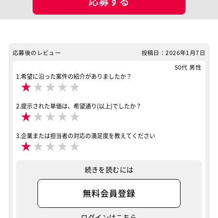
応募する
勤務先企業
ドリームビジョン株式会社
服装
ビジネスカジュアル
平均年齢
32.5
応募後のレビュー
投稿日：2026年1月7日
50代 男性
マッチング設定
1.希望に沿った案件の紹介がありましたか？
★
★
★
★
★
業界・業種
その他
2.提示された単価は、希望通り(以上)でしたか？
担当工程
要件定義
基本設計
詳細設計
インフラ設計
★
★
★
★
★
インフラ構築
3.企業または担当者の対応の満足度を教えてください
★
★
★
★
★
ポジション
ネットワークエンジニア
続きを読むには
スキル
Cisco
Catalyst
アライドテレシス
Brocade
無料会員登録
ファイヤーウォール
ロードバランサー
ルーター
L2スイッチ
ログインはこちら