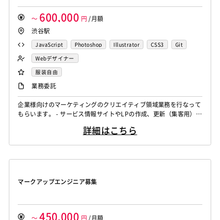
600,000
～
円
/月額
渋谷駅
JavaScript
Photoshop
Illustrator
CSS3
Git
Webデザイナー
服装自由
業務委託
企業様向けのマーケティングのクリエイティブ領域業務を行なって
もらいます。 - サービス情報サイトやLPの作成、更新（集客用）」
- 広告バナーの作成（集客用） - 展示会のチラシ、パンフレット、
詳細はこちら
資料の作成、
マークアップエンジニア募集
450,000
～
円
/月額