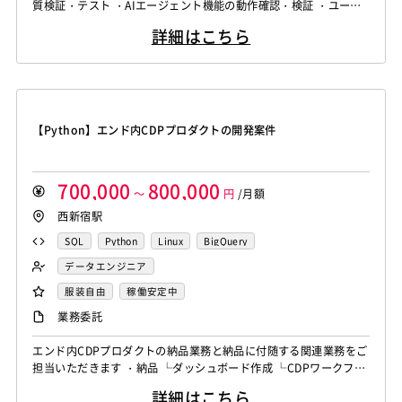
質検証・テスト ・AIエージェント機能の動作確認・検証 ・ユーザ
ー受け入れテスト（UAT）の設計・実行 ・テストケースの作成・
詳細はこちら
メンテナンス ・バグレポートの作成・管理 ・開発チームとの連携
によるプロダクト品質向上 ・AI SaaS プロダクトに関するQA業務
など
【Python】エンド内CDPプロダクトの開発案件
700,000
800,000
～
円
/月額
西新宿駅
SQL
Python
Linux
BigQuery
データエンジニア
服装自由
稼働安定中
業務委託
エンド内CDPプロダクトの納品業務と納品に付随する関連業務をご
担当いただきます ・納品 └ダッシュボード作成 └CDPワークフロ
ー構築 └バッチ作成（未開発の機能がある場合） └クエリ作成 ・
詳細はこちら
運用 ・顧客対応（要件定義） ・データ連携バッチの開発