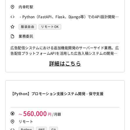
内幸町駅
・Python（FastAPI、Flask、Django等）でのAPI設計開発経
験 ・ECSやKubernetesなどのコンテナ環境下での開発経験
服装自由
リモートOK
・クラウド（AWS、GCP、Azure等）環境下での開発経験
業務委託
・外部システムとの連携経験 ・Gitを活用したチーム開発経
験
広告配信システムにおける追加機能開発のサーバーサイド業務。広
告配信プラットフォームAPIを活用した広告入稿システムの開発保
守や、効果測定結果・レポーティングを自動抽出するシステムの運
詳細はこちら
用保守を担当。 ・広告配信プラットフォームからのAPIを活用し
た広告入稿システムの開発保守 ・効果測定結果やレポーティング
を自動抽出するシステムの運用保守
【Python】プロモーション支援システム開発・保守支援
560,000
～
円
/月額
リモート
Python
AWS
Git