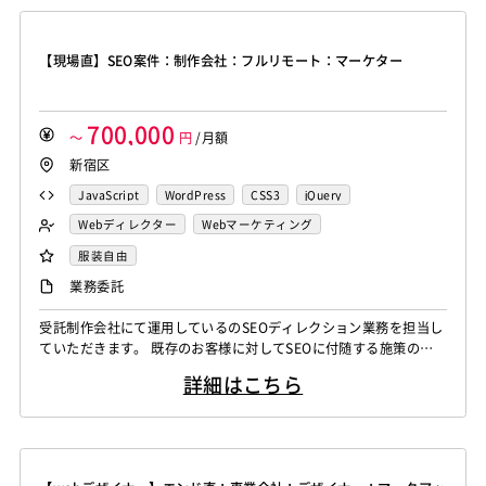
業務支援（リソース管理、プ...
【現場直】SEO案件：制作会社：フルリモート：マーケター
700,000
～
円
/月額
新宿区
JavaScript
WordPress
CSS3
jQuery
Webディレクター
Webマーケティング
フロントエンドエンジニア
服装自由
業務委託
受託制作会社にて運用しているのSEOディレクション業務を担当し
ていただきます。 既存のお客様に対してSEOに付随する施策の詳
細を立案〜実行、効果検証まで携わっていただきます。 顧客折衝
詳細はこちら
や、大まかな企画は営業（コンサル）サイドで固めるため、 実行
の可能性や手段、エンジニアとのやりとりが発生いたします。 基
本的にはGoogle AnalyticsやSearch Consoleを使って分析しま
す...