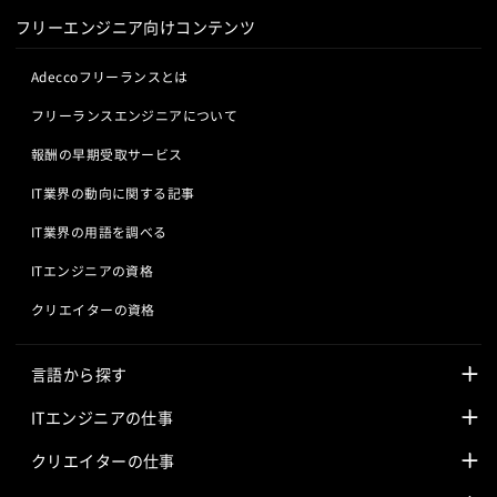
フリーエンジニア向けコンテンツ
Adeccoフリーランスとは
フリーランスエンジニアについて
報酬の早期受取サービス
IT業界の動向に関する記事
IT業界の用語を調べる
ITエンジニアの資格
クリエイターの資格
言語から探す
Javaの求人
ITエンジニアの仕事
PHPの求人
LAMPエンジニア
クリエイターの仕事
Rubyの求人
Javaエンジニア
Webディレクター