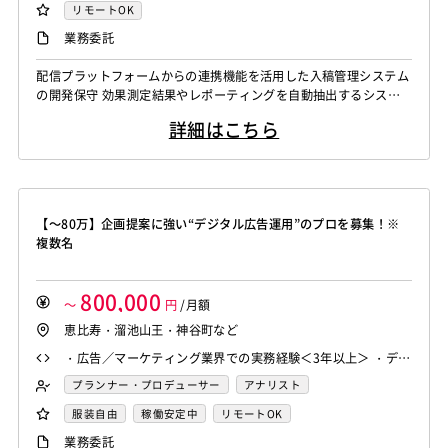
リモートOK
業務委託
配信プラットフォームからの連携機能を活用した入稿管理システム
の開発保守 効果測定結果やレポーティングを自動抽出するシステ
ム運用保守
詳細はこちら
【～80万】企画提案に強い“デジタル広告運用”のプロを募集！※
複数名
800,000
～
円
/月額
恵比寿・溜池山王・神谷町など
・広告／マーケティング業界での実務経験＜3年以上＞ ・デジ
タル広告の運用 or ディレクション経験＜3年以上＞ - Googl
プランナー・プロデューサー
アナリスト
e/Yahoo/Meta/X等から複数媒体を扱っていることを想定
Webマーケティング
服装自由
稼働安定中
リモートOK
業務委託