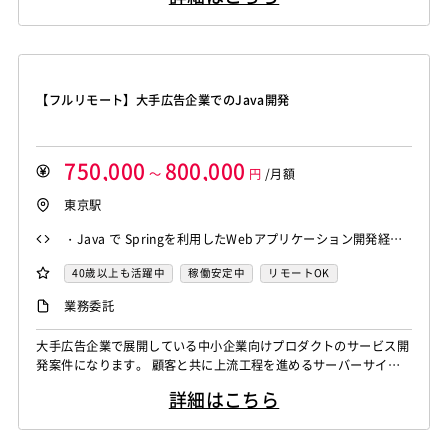
【フルリモート】大手広告企業でのJava開発
750,000
800,000
～
円
/月額
東京駅
・Java で Springを利用したWebアプリケーション開発経験
・2名～4名以上のメンバーを有するチームマネジメント経験
40歳以上も活躍中
稼働安定中
リモートOK
（1年以上） ・要件定義～本番リリースまでのマネジメント経
業務委託
験 ・課題解決し、プロジェクトを完了まで導くことができる
・顧客の主張や状況を理解、整理しながら、議論できる
大手広告企業で展開している中小企業向けプロダクトのサービス開
発案件になります。 顧客と共に上流工程を進めるサーバーサイド
のリーダーを担当していただきます。 ・開発プロジェクトの進行
詳細はこちら
管理（進行状況の監視、投入リソース管理、結果の品質管理、技術
コミュニケーションなど） ・内部/外部の組織との間の円滑な業務
コラボレーションのためのサポート ・開発の生産性向上のための