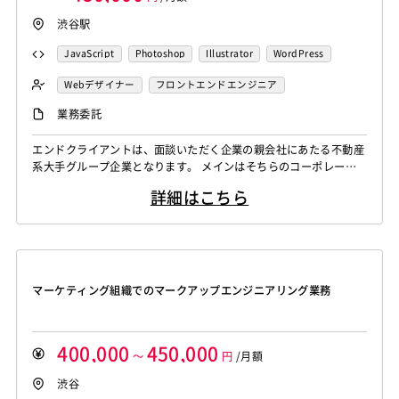
渋谷駅
JavaScript
Photoshop
Illustrator
WordPress
CSS3
jQuery
Vue.js
React.js
Webデザイナー
フロントエンドエンジニア
業務委託
エンドクライアントは、面談いただく企業の親会社にあたる不動産
系大手グループ企業となります。 メインはそちらのコーポレート
サイトの大規模リニューアルに携わっていただきます。 ざっくり
詳細はこちら
下記4つのWEBサイトコーディングに携わってもらう予定です。 ・
LPページ制作 ・既存サイトのリニューアル（追加・修正） ・新規
サイト制作 ・サービスサイトの制作 すでにいるデザイナーさんや
チームメ...
マーケティング組織でのマークアップエンジニアリング業務
400,000
450,000
～
円
/月額
渋谷