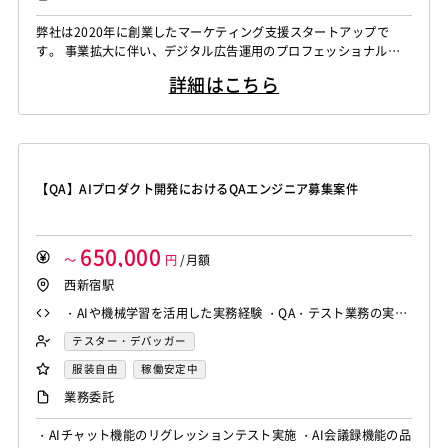
弊社は2020年に創業したマーケティング支援スタートアップで
す。 事業拡大に伴い、デジタル広告運用のプロフェッショナルを
複数名募集します。 ■案件例 ・1,000万UU超の大手Webサービス
詳細はこちら
事業会社での広告プロダクト企画運用 ・国内大手総合広告会社で
ナショナルクライアント向けデジタル広告運用チーム支援 ※その
他、ご経験やご希望に応じて他案件もご案内可 大規模案件で経験
やキャリア...
【QA】AIプロダクト開発におけるQAエンジニア募集案件
650,000
～
円
/月額
西新宿駅
・AIや機械学習を活用した実務経験 ・QA・テスト業務の実務
経験 ・自動化テストツールの使用経験 ・リグレッションテス
テスター・デバッガー
ト、UATの実施経験
服装自由
稼働安定中
業務委託
・AIチャット機能のリグレッションテスト実施 ・AI会議録機能の品