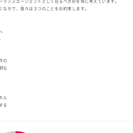
ーランスエージェントとして在るべき形を常に考えています。
くなかで、我々は３つのことをお約束します。
み。
。
件の
明な
キル
する