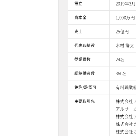
設立
2019年3
資本金
1,000万円
売上
25億円
代表取締役
木村 謙太
従業員数
24名
総稼働者数
360名
免許/許認可
有料職業紹
主要取引先
株式会社
アルサー
株式会社
株式会社
株式会社