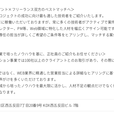
アント×フリーランス双方のベストマッチへ＞
ロジェクトの成功に向け最も適した技術者をご紹介いたします。
術者に稼働いただいておりますが、常に多くの技術者がアクティブで案
レクター、PM等、Web領域に特化した人材を幅広くアサイン可能で
専任の担当が詳しくご希望のご条件等をヒアリングし、マッチする案
業で培ったノウハウを基に、正社員のご紹介もお任せください＞
ション事業では100社以上のクライアントとのお取引があり、その際
案ではなく、WEB業界に精通した営業担当による詳細なヒアリングに
声がけを多くいただけております。
域から培ったノウハウを最大限に活かし、人材不足の観点だけでなく
なります。
区西五反田7丁目20番9号 KDX西五反田ビル 7階