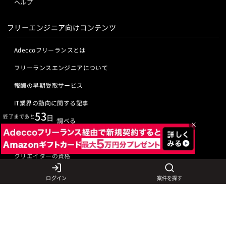
ヘルプ
フリーエンジニア向けコンテンツ
Adeccoフリーランスとは
フリーランスエンジニアについて
報酬の早期受取サービス
IT業界の動向に関する記事
53
終了まであと
日
IT業界の用語を調べる
×
ITエンジニアの資格
クリエイターの資格
ログイン
案件を探す
言語から探す
Javaの求人
ITエンジニアの仕事
PHPの求人
LAMPエンジニア
クリエイターの仕事