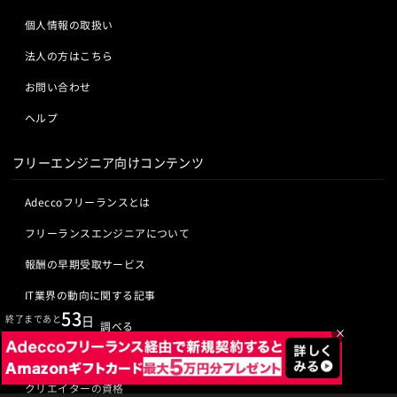
個人情報の取扱い
法人の方はこちら
お問い合わせ
ヘルプ
フリーエンジニア向けコンテンツ
Adeccoフリーランスとは
フリーランスエンジニアについて
報酬の早期受取サービス
IT業界の動向に関する記事
53
終了まであと
日
IT業界の用語を調べる
×
ITエンジニアの資格
クリエイターの資格