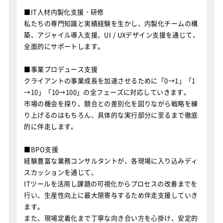
■IT人材内製化支援・研修
私たちの専門知識と実績経験を生かし、内製化チームの構
築、アジャイル導入支援、UI / UXデザイン支援を通じて、
全面的にサポートします。
■事業プロデュース支援
クライアントの事業成長を加速させるために「0→1」「1
→10」「10→100」の全フェーズに対応していきます。
市場の機会を探り、競合との差別化を図りながら戦略を練
り上げるのはもちろん、具体的な実行部分に至るまで徹底
的に伴走します。
■BPO支援
経験豊富な業務コンサルタントが、各現場に入り込みディ
スカッションを通じて、
ITツールを活用し課題の可視化からプロセスの改善までを
行い、生産性向上に最大限寄与するため伴走支援していき
ます。
また、現場定着化まで丁寧な向き合い方を心掛け、安定的