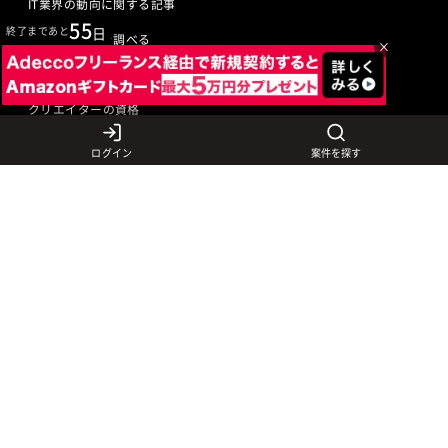
IT業界の動向に関する記事
55
終了まであと
日
IT業界の用語を調べる
×
ITエンジニアの資格
クリエイターの資格
ログイン
案件を探す
言語から探す
Javaの求人
ITエンジニアの仕事
PHPの求人
LAMPエンジニア
クリエイターの仕事
Rubyの求人
Javaエンジニア
Webディレクター
特徴から探す
Objective-Cの求人
サーバーエンジニア
Webデザイナー
未経験も活躍中
jQueryの求人
ネットワークエンジニア
フロントエンドエンジニア
初心者レベル歓迎
©
Adecco
2026
HTML5の求人
ネイティブアプリ開発
アートディレクター
40歳以上も活躍中
COBOLの求人
ゲームプログラマ
イラストレーター
外国人も活躍中