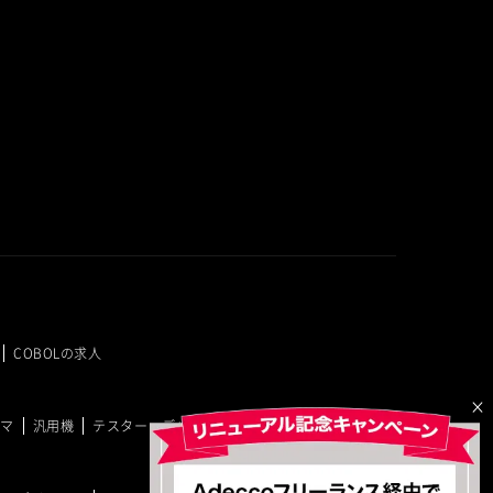
COBOLの求人
×
ラマ
汎用機
テスター・デバッカー
PM・PMO