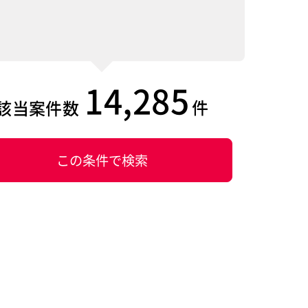
14,285
件
該当案件数
この条件で検索