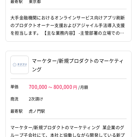
最寄駅
東京都
大手金融機関におけるオンラインサービス向けアプリ刷新
のプロダクトオーナー支援およびアジャイル手法導入支援
を担当します。 【主な業務内容】 -主管部署の立場でのプ
ロダクトオーナー支援 -UIデザインチームとの協業・調整 -
短スパン開発手法の進め方・考え方のフォロー -将来担当
者となるメンバーの伴走支援・育成（コーチング/メンタ
マーケター/新規プロダクトのマーケティ
リング）
ング
700,000
800,000
単価
～
円
/月額
商流
2次請け
最寄駅
虎ノ門駅
マーケター/新規プロダクトのマーケティング 某企業のグ
ループ子会社にて、本社と協働しながら開発している新プ