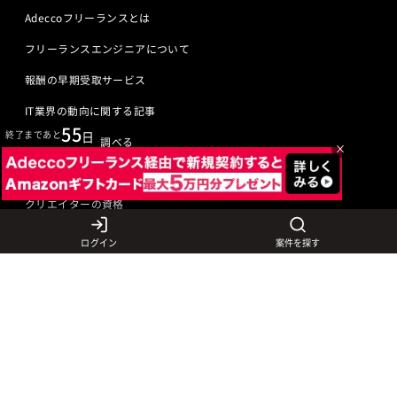
Adeccoフリーランスとは
フリーランスエンジニアについて
報酬の早期受取サービス
IT業界の動向に関する記事
55
終了まであと
日
IT業界の用語を調べる
×
ITエンジニアの資格
クリエイターの資格
ログイン
案件を探す
言語から探す
Javaの求人
ITエンジニアの仕事
PHPの求人
LAMPエンジニア
クリエイターの仕事
Rubyの求人
Javaエンジニア
Webディレクター
特徴から探す
Objective-Cの求人
サーバーエンジニア
Webデザイナー
未経験も活躍中