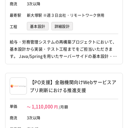
商流
3次以降
最寄駅
新大塚駅 ※週３日出社・リモートワーク併用
基本設計
詳細設計
工程
プログラミング(実装)
テスト
給与・労務管理システムの再構築プロジェクトにおいて、
基本設計から実装・テスト工程までをご担当いただきま
す。 Java/Springを用いたサーバーサイドの基本設計・実
装、およびモダンフロントエンド技術を用いた新規画面の
構築を一括して推進していただきます。フロント／サーバ
ー双方の領域で能動的に立ち回れる方を求めています。
【PO支援】金融機関向けWebサービスア
・給与・労務管理システムにおける基本設計書の作成、詳
プリ刷新における推進支援
細設計および実装・...
1,110,000
単価
～
円
/月額
商流
3次以降