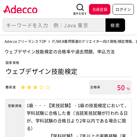
会員登録
ログイン
案件を探す
Adeccoフリーランス TOP
IT/WEB業界関連のクリエイター向け資格/検定情報
ウェブデザイン技能検定の合格率や過去問題、申込方法
国家資格
ウェブデザイン技能検定
50
難易度
合格率
％
1級・・・【実技試験】・1級の技能検定において、
受験資格
学科試験に合格した者（当該実技試験が行われる日
が、学科試験の合格日より2年以内である場合に限
る）
【学科試験】・7年以上の実務経験（実