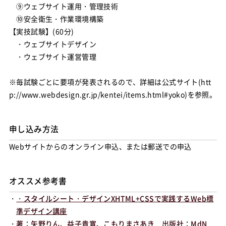
⑨ウェブサイト運用・管理技術
⑩安全衛生・作業環境構築
【実技試験】(60分)
・ウェブサイトデザイン
・ウェブサイト運営管理
※毎試験ごとに要項が発表されるので、詳細は公式サイト(htt
p://www.webdesign.gr.jp/kentei/items.html#yoko)を参照。
申し込み方法
Webサイトからのオンライン申込、または郵送での申込
オススメ参考書
・
・スタイルシート・デザインXHTML+CSSで実践するWeb標
準デザイン講座
・
著：矢野りん、益子貴寛、こもりまさあき 出版社：MdN