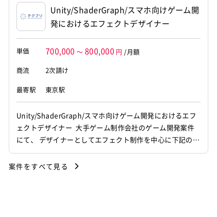
案件、エンジニア、プログラマー、業務委託
Unity/ShaderGraph/スマホ向けゲーム開
発におけるエフェクトデザイナー
700,000
800,000
単価
～
円
/月額
商流
2次請け
最寄駅
東京駅
Unity/ShaderGraph/スマホ向けゲーム開発におけるエフ
ェクトデザイナー 大手ゲーム制作会社のゲーム開発案件
にて、 デザイナーとしてエフェクト制作を中心に下記の業
務をお願いいたします。 ・エフェクトの定義 ・エフェク
ト構成要素の設計 ・使用タイミング / 発生条件等の整理 ・
案件をすべて見る
パフォーマンス制約を踏まえた表現設計 ・共通ルール・再
利用方針の整理 etc. [関...