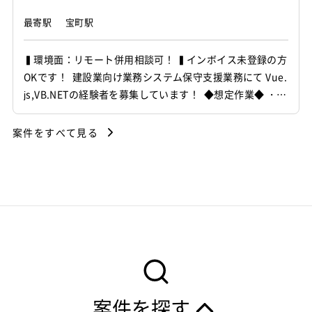
最寄駅
宝町駅
▍環境面：リモート併用相談可！ ▍インボイス未登録の方
OKです！ 建設業向け業務システム保守支援業務にて Vue.
js,VB.NETの経験者を募集しています！ ◆想定作業◆ ・プ
ロジェクト管理システムの運用・保守対応 ・ユーザーか
らの問い合わせ対応および調査 ・要件ヒアリングから設
案件をすべて見る
計・開発・テスト対応 ・既存機能の改修および改善提案
・エンドユーザーとの仕...
案件を探す