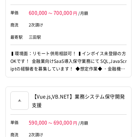
600,000
700,000
単価
～
円
/月額
商流
2次請け
最寄駅
三田駅
▍環境面：リモート併用相談可！ ▍インボイス未登録の方
OKです！ 金融業向けSaaS導入保守業務にて SQL,JavaScr
iptの経験者を募集しています！ ◆想定作業◆ ・金融機関
向けAMLシステム導入対応 ・SaaS環境の保守開発 ・設計
からテスト工程対応 ・ローコードツールでの開発 ・デー
タ処理対応 ～～～～～～～～～～～～～～～～～～～
【Vue.js,VB.NET】業務システム保守開発
～...
支援
590,000
690,000
単価
～
円
/月額
商流
2次請け