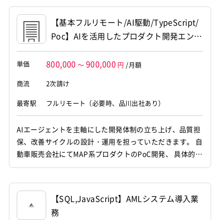
っていただきます。 インフラの戦略策定から構築・改善、
ならびにバックエンド開発全般まで幅広くご対応いただく
【基本フルリモート/AI駆動/TypeScript/
ポジションです。 【仕事内容】 下記の業務を担っていた
Poc】AIを活用したプロダクト開発エンジ
だく想...
ニア募集
800,000
900,000
単価
～
円
/月額
商流
2次請け
最寄駅
フルリモート（必要時、品川出社あり）
AIエージェントを主軸にした開発体制の立ち上げ、品質担
保、改善サイクルの設計・運用を担っていただきます。 自
動車販売会社にてMAP系プロダクトのPoC開発、 具体的な
機能や仕様については、今後ステークホルダーと協議しな
がら詳細化していくため、仮説検証型で段階的に開発を進
める想定です。 担当いただく業務は以下を想定していま
【SQL,JavaScript】AMLシステム導入業
す。 ・技術的な実現可能性、コスト、品質、拡張性の観点
務
での提案 ...