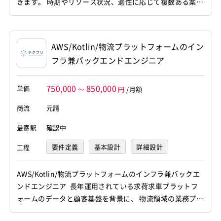
きます。 時期やリソース状況、適性に応じて複数ある案件
の中から参画先が決定いたします。 （業務系Webシステム
開発やヒアリング支援AIの開発案件など。詳細は2次面談
までに選定予定です） [関連ワード]フリーランス、案件、
AWS/Kotlin/物流プラットフォームのイン
エンジニア、プログラマー、業務委託
フラ兼バックエンドエンジニア
750,000
850,000
単価
～
円
/月額
商流
元請
最寄駅
確認中
要件定義
基本設計
詳細設計
工程
プログラミング(実装)
テスト
デバッグ
AWS/Kotlin/物流プラットフォームのインフラ兼バックエ
ンドエンジニア 長年運用されている求荷求車プラットフ
運用・保守
ォームのデータと顧客基盤を背景に、 物流領域の業務プロ
セス改革を目指すプロダクトの立ち上げおよび運用に携わ