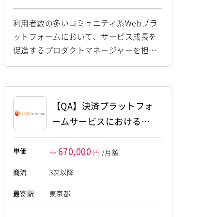
利用者数の多いコミュニティ系Webプラ
ットフォームにおいて、サービス成長を
促進するプロダクトマネージャーを担当
します。 多くの利用者に日常的に使われ
ているプラットフォームを対象に、利用
者体験の向上と事業成長の両立を推進す
るポジションです。 課題設定から施策立
【QA】決済プラットフォ
案、仕様設計、開発ディレクション、リ
ームサービスにおける品
リース後の改善までを一貫して担当しま
質保証体制構築・運用支
す。 利用者への聞き取りや定量データを
670,000
単価
援
～
円
/月額
もとに仮説を立て、チームと...
商流
3次以降
最寄駅
東京都