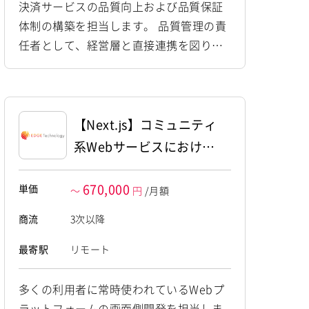
決済サービスの品質向上および品質保証
体制の構築を担当します。 品質管理の責
任者として、経営層と直接連携を図りな
がら、自律的にテストプロセスや品質管
理方針を整備・推進します。 -品質保証プ
ロセス・品質管理方針の策定 -決済プラッ
トフォームのテスト設計・実行管理 -複雑
【Next.js】コミュニティ
な取引処理の検証 -経営陣へのヒアリング
系Webサービスにおける
を通じた仕様の把握と仕組み化 -セキュリ
フロントエンド開発
ティ診断の仕組み化検討・提案
670,000
単価
～
円
/月額
商流
3次以降
最寄駅
リモート
多くの利用者に常時使われているWebプ
ラットフォームの画面側開発を担当しま