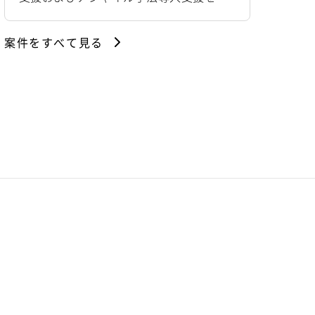
当します。 【主な業務内容】 -主管部署
の立場でのプロダクトオーナー支援 -UIデ
案件をすべて見る
ザインチームとの協業・調整 -短スパン開
発手法の進め方・考え方のフォロー -将来
担当者となるメンバーの伴走支援・育成
（コーチング/メンタリング）