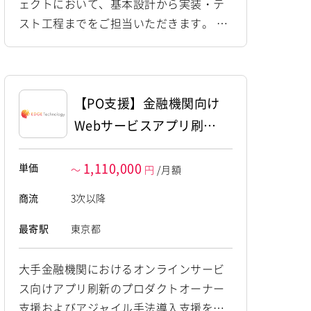
ェクトにおいて、基本設計から実装・テ
テスト
スト工程までをご担当いただきます。 Ja
va/Springを用いたサーバーサイドの基本
設計・実装、およびモダンフロントエン
ド技術を用いた新規画面の構築を一括し
て推進していただきます。フロント／サ
【PO支援】金融機関向け
ーバー双方の領域で能動的に立ち回れる
Webサービスアプリ刷新
方を求めています。 ・給与・労務管理シ
における推進支援
ステムにおける基本設計書の作成、詳細
1,110,000
単価
～
円
/月額
設計および実装・...
商流
3次以降
最寄駅
東京都
大手金融機関におけるオンラインサービ
ス向けアプリ刷新のプロダクトオーナー
支援およびアジャイル手法導入支援を担