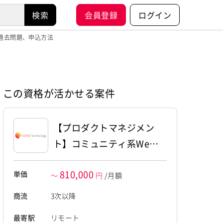
会員登録
ログイン
や過去問題、申込方法
この資格が活かせる案件
【プロダクトマネジメン
ト】コミュニティ系Web
プラットフォームにおけ
810,000
単価
るプロダクトマネジメン
～
円
/月額
ト
商流
3次以降
最寄駅
リモート