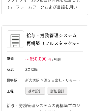
す。 フレームワークおよび言語を用い
て、利用者視点を考慮した画面設計・実
装・改修に対応します。 新機能開発に加
え、既存画面の改修やパフォーマンス向
上、応答速度や操作性を考慮した実装な
給与・労務管理システム
ど、製品全般の品質改善に従事します。
再構築（フルスタックS
E）
650,000
単価
～
円
/月額
商流
3次以降
最寄駅
新大塚駅 ※週３日出社・リモート
ワーク併用
工程
基本設計
詳細設計
プログラミング(実装)
給与・労務管理システムの再構築プロジ