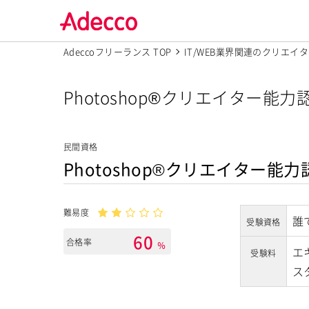
Adeccoフリーランス TOP
IT/WEB業界関連のクリエ
Photoshop®クリエイター
民間資格
Photoshop®クリエイター能
難易度
誰
受験資格
60
合格率
％
エ
受験料
ス