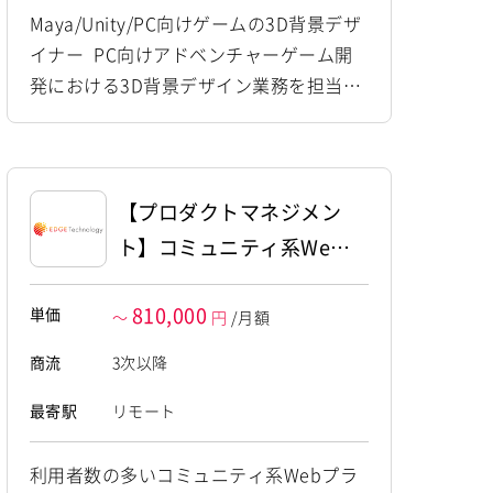
Maya/Unity/PC向けゲームの3D背景デザ
イナー PC向けアドベンチャーゲーム開
発における3D背景デザイン業務を担当し
ていただきます。 モデルの制作からゲー
ムエンジンへの組み込みまで、グラフィ
ック制作全般に幅広くご対応いただくポ
ジションです。 【仕事内容】 下記の業務
【プロダクトマネジメン
を担っていただく想定です。 ・3D空間に
ト】コミュニティ系Web
おける背景オブジェクトや景観モデルの
プラットフォームにおけ
データ制作作業 ・登場キャラクタ...
810,000
単価
るプロダクトマネジメン
～
円
/月額
ト
商流
3次以降
最寄駅
リモート
利用者数の多いコミュニティ系Webプラ