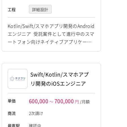
工程
詳細設計
プログラミング(実装)
Kotlin/Swift/スマホアプリ開発のAndroid
エンジニア 受託案件として進行中のスマ
テスト
デバッグ
ートフォン向けネイティブアプリケーシ
運用・保守
ョン開発プロジェクトにおいて、 Androi
dを中心とした詳細設計から実装、運用保
守までを一貫して担当していただきま
す。 他職種メンバーと連携しながら、新
Swift/Kotlin/スマホアプ
機能開発やコードレビュー、品質管理等
リ開発のiOSエンジニア
に携わっていただきます。 【仕事内容】
下記の業務を担っていただ...
600,000
700,000
単価
～
円
/月額
商流
2次請け
最寄駅
確認中