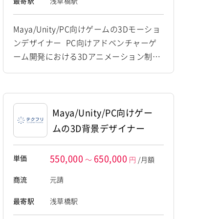
最寄駅
浅草橋駅
Maya/Unity/PC向けゲームの3Dモーショ
ンデザイナー PC向けアドベンチャーゲ
ーム開発における3Dアニメーション制作
業務を担当していただきます。 キャラク
ターモーションの作成から背景モデリン
グ、 ゲームエンジンへの組み込みまで幅
広くご対応いただくポジションです。
Maya/Unity/PC向けゲー
【仕事内容】 下記の業務を担っていただ
ムの3D背景デザイナー
く想定です。 ・3D空間における背景オブ
ジェクトや各種モデルのデータ作成...
550,000
650,000
単価
～
円
/月額
商流
元請
最寄駅
浅草橋駅