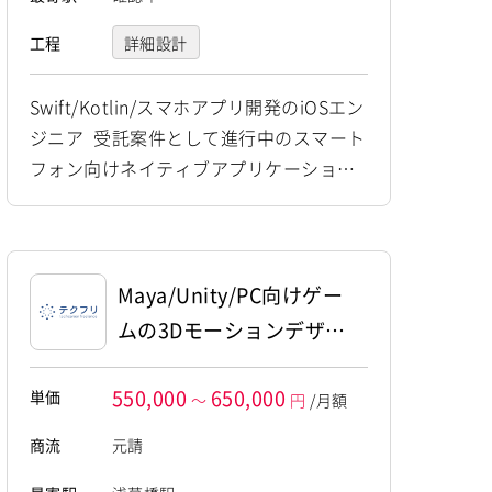
工程
詳細設計
プログラミング(実装)
Swift/Kotlin/スマホアプリ開発のiOSエン
ジニア 受託案件として進行中のスマート
テスト
デバッグ
フォン向けネイティブアプリケーション
運用・保守
開発プロジェクトにおいて、 iOSを中心
とした詳細設計から実装、運用保守まで
を一貫して担当していただきます。 他職
種メンバーと連携しながら、新機能開発
Maya/Unity/PC向けゲー
やコードレビュー、品質管理等に携わっ
ムの3Dモーションデザイ
ていただきます。 【仕事内容】 下記の業
ナー
務を担っていただく想定です。 ...
550,000
650,000
単価
～
円
/月額
商流
元請