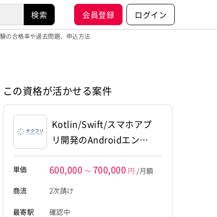
会員登録
ログイン
定試験の合格率や過去問題、申込方法
この資格が活かせる案件
Kotlin/Swift/スマホアプ
リ開発のAndroidエンジ
ニア
600,000
700,000
単価
～
円
/月額
商流
2次請け
最寄駅
確認中