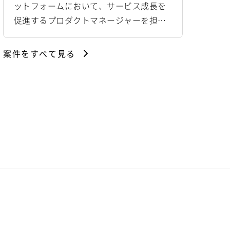
ットフォームにおいて、サービス成長を
促進するプロダクトマネージャーを担当
します。 多くの利用者に日常的に使われ
ているプラットフォームを対象に、利用
案件をすべて見る
者体験の向上と事業成長の両立を推進す
るポジションです。 課題設定から施策立
案、仕様設計、開発ディレクション、リ
リース後の改善までを一貫して担当しま
す。 利用者への聞き取りや定量データを
もとに仮説を立て、チームと...